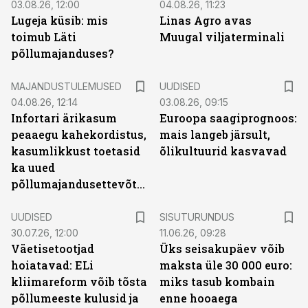
03.08.26, 12:00
04.08.26, 11:23
Lugeja küsib: mis
Linas Agro avas
toimub Läti
Muugal viljaterminali
põllumajanduses?
MAJANDUSTULEMUSED
UUDISED
04.08.26, 12:14
03.08.26, 09:15
Infortari ärikasum
Euroopa saagiprognoos:
peaaegu kahekordistus,
mais langeb järsult,
kasumlikkust toetasid
õlikultuurid kasvavad
ka uued
põllumajandusettevõtted
ST
UUDISED
SISUTURUNDUS
30.07.26, 12:00
11.06.26, 09:28
Väetisetootjad
Üks seisakupäev võib
hoiatavad: ELi
maksta üle 30 000 euro:
kliimareform võib tõsta
miks tasub kombain
põllumeeste kulusid ja
enne hooaega