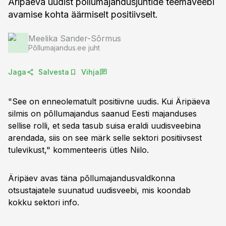
Äripäeva uudist põllumajandusjuhtide teemaveebi
avamise kohta äärmiselt positiivselt.
Meelika Sander-Sõrmus
Põllumajandus.ee juht
Jaga
Salvesta
Vihja
"See on enneolematult positiivne uudis. Kui Äripäeva
silmis on põllumajandus saanud Eesti majanduses
sellise rolli, et seda tasub suisa eraldi uudisveebina
arendada, siis on see märk selle sektori positiivsest
tulevikust," kommenteeris ütles Niilo.
Äripäev avas täna põllumajandusvaldkonna
otsustajatele suunatud uudisveebi, mis koondab
kokku sektori info.