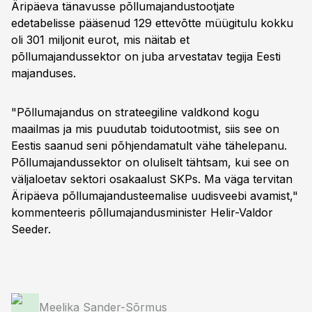
Äripäeva tänavusse põllumajandustootjate
edetabelisse pääsenud 129 ettevõtte müügitulu kokku
oli 301 miljonit eurot, mis näitab et
põllumajandussektor on juba arvestatav tegija Eesti
majanduses.
"Põllumajandus on strateegiline valdkond kogu
maailmas ja mis puudutab toidutootmist, siis see on
Eestis saanud seni põhjendamatult vähe tähelepanu.
Põllumajandussektor on oluliselt tähtsam, kui see on
väljaloetav sektori osakaalust SKPs. Ma väga tervitan
Äripäeva põllumajandusteemalise uudisveebi avamist,"
kommenteeris põllumajandusminister Helir-Valdor
Seeder.
Meelika Sander-Sõrmus