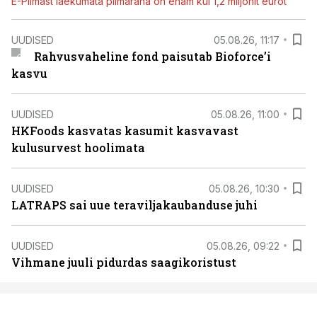
E-Piimast laekumata piimaraha on enam kui 1,2 miljonit eurot
UUDISED
05.08.26, 11:17
Rahvusvaheline fond paisutab Bioforce’i
kasvu
UUDISED
05.08.26, 11:00
HKFoods kasvatas kasumit kasvavast
kulusurvest hoolimata
UUDISED
05.08.26, 10:30
LATRAPS sai uue teraviljakaubanduse juhi
UUDISED
05.08.26, 09:22
Vihmane juuli pidurdas saagikoristust