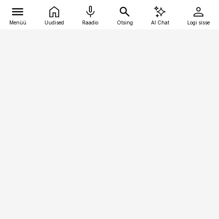
Menüü
Uudised
Raadio
Otsing
AI Chat
Logi sisse
Vana-Lõuna 39/1, 19094 Tallinn
(+372) 667 0111
pollumajandus@pollumajandus.ee
Telli
Reklaam
Firmast
Sisu kasutamisõigused
Ajakirjaniku
eetikakoodeks
Üldtingimused
Privaatsustingimused
Küpsiste poliitika
KKK
Eesti Meediaettevõtete
Eelistuste haldamine