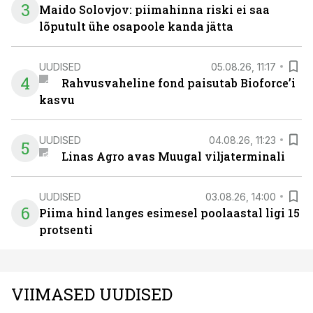
3
Maido Solovjov: piimahinna riski ei saa
lõputult ühe osapoole kanda jätta
UUDISED
05.08.26, 11:17
4
Rahvusvaheline fond paisutab Bioforce’i
kasvu
UUDISED
04.08.26, 11:23
5
Linas Agro avas Muugal viljaterminali
UUDISED
03.08.26, 14:00
6
Piima hind langes esimesel poolaastal ligi 15
protsenti
VIIMASED UUDISED