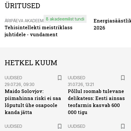
ÜRITUSED
8 akadeemilist tundi
Energiasäästli
ÄRIPÄEVA AKADEEMIA
Tehisintellekti meistriklass
2026
juhtidele - vundament
HETKEL KUUM
UUDISED
UUDISED
29.07.26, 09:30
31.07.26, 13:21
Maido Solovjov:
Põllul roomab tulevane
piimahinna riski ei saa
delikatess: Eesti ainsas
lõputult ühe osapoole
teofarmis kasvab 600
kanda jätta
000 tigu
UUDISED
UUDISED