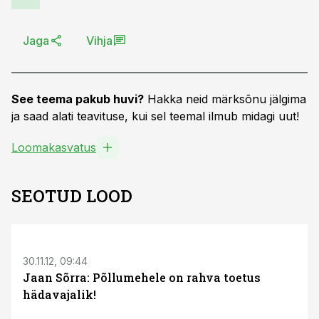
Jaga
Vihja
See teema pakub huvi?
Hakka neid märksõnu jälgima
ja saad alati teavituse, kui sel teemal ilmub midagi uut!
Loomakasvatus
SEOTUD LOOD
30.11.12, 09:44
Jaan Sõrra: Põllumehele on rahva toetus
hädavajalik!