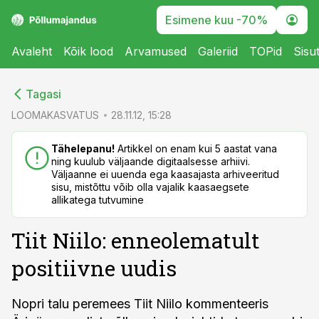
Esimene kuu -70%
Avaleht
Kõik lood
Arvamused
Galeriid
TOPid
Sisu
cebook
cebook
Tagasi
Twitter)
Twitter)
LOOMAKASVATUS
28.11.12, 15:28
kedIn
kedIn
Tähelepanu!
Artikkel on enam kui 5 aastat vana
ning kuulub väljaande digitaalsesse arhiivi.
ail
ail
Väljaanne ei uuenda ega kaasajasta arhiveeritud
sisu, mistõttu võib olla vajalik kaasaegsete
k
k
allikatega tutvumine
Tiit Niilo: enneolematult
positiivne uudis
Nopri talu peremees Tiit Niilo kommenteeris