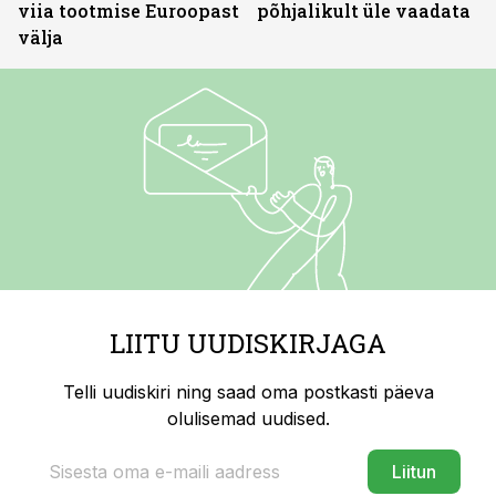
viia tootmise Euroopast
põhjalikult üle vaadata
välja
LIITU UUDISKIRJAGA
Telli uudiskiri ning saad oma postkasti päeva
olulisemad uudised.
Liitun