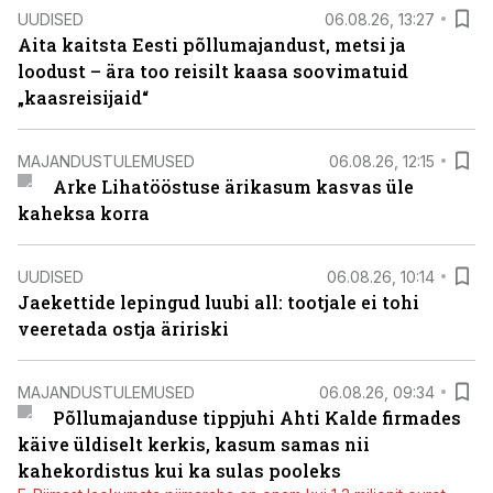
UUDISED
06.08.26, 13:27
Aita kaitsta Eesti põllumajandust, metsi ja
loodust – ära too reisilt kaasa soovimatuid
„kaasreisijaid“
MAJANDUSTULEMUSED
06.08.26, 12:15
Arke Lihatööstuse ärikasum kasvas üle
kaheksa korra
UUDISED
06.08.26, 10:14
Jaekettide lepingud luubi all: tootjale ei tohi
veeretada ostja äririski
MAJANDUSTULEMUSED
06.08.26, 09:34
Põllumajanduse tippjuhi Ahti Kalde firmades
käive üldiselt kerkis, kasum samas nii
kahekordistus kui ka sulas pooleks