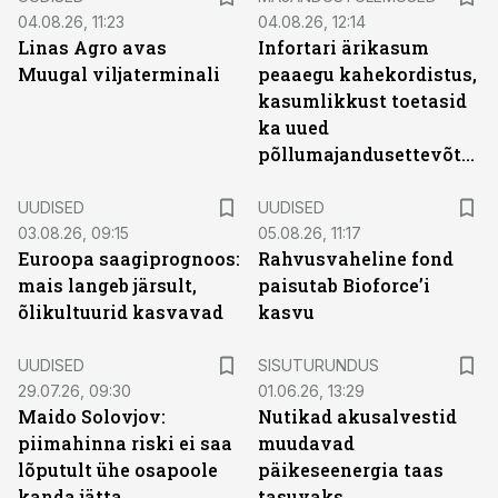
04.08.26, 11:23
04.08.26, 12:14
Linas Agro avas
Infortari ärikasum
Muugal viljaterminali
peaaegu kahekordistus,
kasumlikkust toetasid
ka uued
põllumajandusettevõtted
UUDISED
UUDISED
03.08.26, 09:15
05.08.26, 11:17
Euroopa saagiprognoos:
Rahvusvaheline fond
mais langeb järsult,
paisutab Bioforce’i
õlikultuurid kasvavad
kasvu
ST
UUDISED
SISUTURUNDUS
29.07.26, 09:30
01.06.26, 13:29
Maido Solovjov:
Nutikad akusalvestid
piimahinna riski ei saa
muudavad
lõputult ühe osapoole
päikeseenergia taas
kanda jätta
tasuvaks