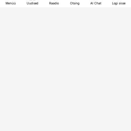
Menüü
Uudised
Raadio
Otsing
AI Chat
Logi sisse
Vana-Lõuna 39/1, 19094 Tallinn
(+372) 667 0111
pollumajandus@pollumajandus.ee
Telli
Reklaam
Firmast
Sisu kasutamisõigused
Ajakirjaniku
eetikakoodeks
Üldtingimused
Privaatsustingimused
Küpsiste poliitika
KKK
Eesti Meediaettevõtete
Eelistuste haldamine
Liit