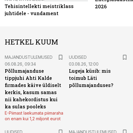
Tehisintellekti meistriklass
2026
juhtidele - vundament
HETKEL KUUM
MAJANDUSTULEMUSED
UUDISED
06.08.26, 09:34
03.08.26, 12:00
Põllumajanduse
Lugeja küsib: mis
tippjuhi Ahti Kalde
toimub Läti
firmades käive üldiselt
põllumajanduses?
kerkis, kasum samas
nii kahekordistus kui
ka sulas pooleks
E-Piimast laekumata piimaraha
on enam kui 1,2 miljonit eurot
UUDISED
MAJANDUSTULEMUSED