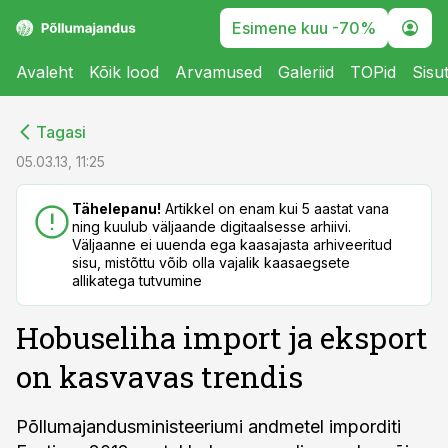
Esimene kuu -70%
Avaleht
Kõik lood
Arvamused
Galeriid
TOPid
Sisu
cebook
cebook
Tagasi
Twitter)
Twitter)
05.03.13, 11:25
kedIn
kedIn
Tähelepanu!
Artikkel on enam kui 5 aastat vana
ning kuulub väljaande digitaalsesse arhiivi.
ail
ail
Väljaanne ei uuenda ega kaasajasta arhiveeritud
sisu, mistõttu võib olla vajalik kaasaegsete
k
k
allikatega tutvumine
Hobuseliha import ja eksport
on kasvavas trendis
Põllumajandusministeeriumi andmetel imporditi