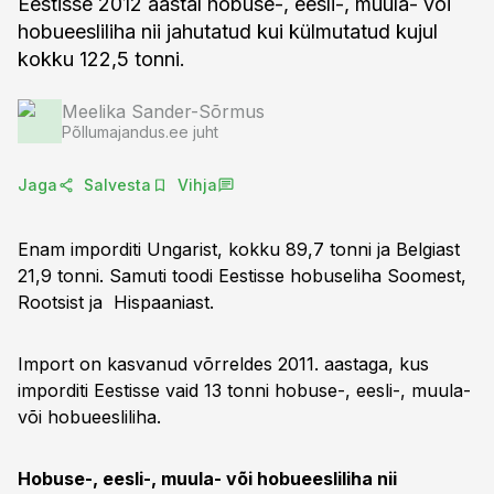
Eestisse 2012 aastal hobuse-, eesli-, muula- või
hobueesliliha nii jahutatud kui külmutatud kujul
kokku 122,5 tonni.
Meelika Sander-Sõrmus
Põllumajandus.ee juht
Jaga
Salvesta
Vihja
Enam imporditi Ungarist, kokku 89,7 tonni ja Belgiast
21,9 tonni. Samuti toodi Eestisse hobuseliha Soomest,
Rootsist ja Hispaaniast.
Import on kasvanud võrreldes 2011. aastaga, kus
imporditi Eestisse vaid 13 tonni hobuse-, eesli-, muula-
või hobueesliliha.
Hobuse-, eesli-, muula- või hobueesliliha nii