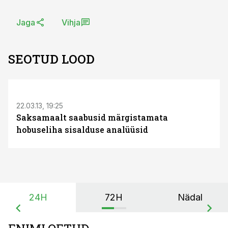
Jaga
Vihja
SEOTUD LOOD
S
22.03.13, 19:25
Saksamaalt saabusid märgistamata
hobuseliha sisalduse analüüsid
24H
72H
Nädal