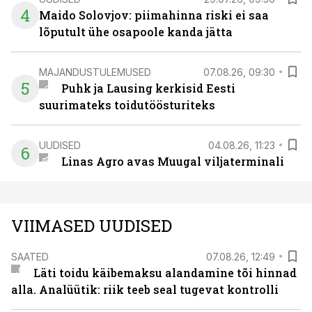
4
Maido Solovjov: piimahinna riski ei saa
lõputult ühe osapoole kanda jätta
MAJANDUSTULEMUSED
07.08.26, 09:30
5
Puhk ja Lausing kerkisid Eesti
suurimateks toidutöösturiteks
UUDISED
04.08.26, 11:23
6
Linas Agro avas Muugal viljaterminali
VIIMASED UUDISED
SAATED
07.08.26, 12:49
Läti toidu käibemaksu alandamine tõi hinnad
alla. Analüütik: riik teeb seal tugevat kontrolli