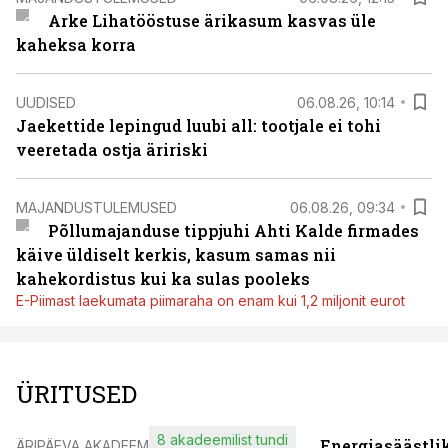
Arke Lihatööstuse ärikasum kasvas üle
kaheksa korra
UUDISED
06.08.26, 10:14
Jaekettide lepingud luubi all: tootjale ei tohi
veeretada ostja äririski
MAJANDUSTULEMUSED
06.08.26, 09:34
Põllumajanduse tippjuhi Ahti Kalde firmades
käive üldiselt kerkis, kasum samas nii
kahekordistus kui ka sulas pooleks
E-Piimast laekumata piimaraha on enam kui 1,2 miljonit eurot
ÜRITUSED
8 akadeemilist tundi
Energiasäästli
ÄRIPÄEVA AKADEEMIA