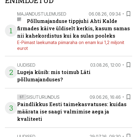
ENIMLOETUD
MAJANDUSTULEMUSED
06.08.26, 09:34
Põllumajanduse tippjuhi Ahti Kalde
firmades käive üldiselt kerkis, kasum samas
1
nii kahekordistus kui ka sulas pooleks
E-Piimast laekumata piimaraha on enam kui 1,2 miljonit
eurot
UUDISED
03.08.26, 12:00
2
Lugeja küsib: mis toimub Läti
põllumajanduses?
SISUTURUNDUS
09.06.26, 16:46
ST
Paindlikkus Eesti taimekasvatuses: kuidas
3
määrata ise saagi valmimise aega ja
kvaliteeti
UUDISED
29.07.26, 09:30