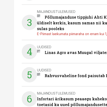
MAJANDUSTULEMUSED
Põllumajanduse tippjuhi Ahti K
3
üldiselt kerkis, kasum samas nii k
sulas pooleks
E-Piimast laekumata piimaraha on enam kui 1,2
UUDISED
4
Linas Agro avas Muugal viljate
UUDISED
5
Rahvusvaheline fond paisutab B
MAJANDUSTULEMUSED
6
Infortari ärikasum peaaegu kaheko
toetasid ka uued põllumajandusett