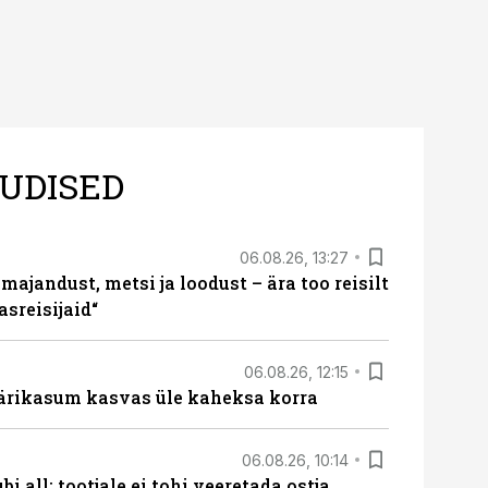
UDISED
06.08.26, 13:27
majandust, metsi ja loodust – ära too reisilt
sreisijaid“
06.08.26, 12:15
ärikasum kasvas üle kaheksa korra
06.08.26, 10:14
i all: tootjale ei tohi veeretada ostja