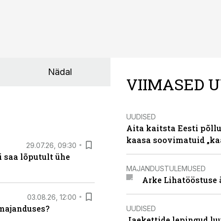
Nädal
VIIMASED U
UUDISED
Aita kaitsta Eesti põllu
kaasa soovimatuid „kaa
29.07.26, 09:30
 saa lõputult ühe
MAJANDUSTULEMUSED
Arke Lihatööstuse 
03.08.26, 12:00
umajanduses?
UUDISED
Jaekettide lepingud luub