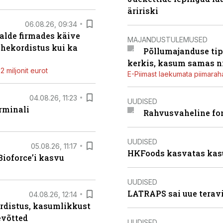
äririski
06.08.26, 09:34
alde firmades käive
MAJANDUSTULEMUSED
ahekordistus kui ka
Põllumajanduse tip
kerkis, kasum samas ni
 miljonit eurot
E-Piimast laekumata piimaraha
04.08.26, 11:23
UUDISED
rminali
Rahvusvaheline fon
UUDISED
05.08.26, 11:17
HKFoods kasvatas kas
ioforce’i kasvu
UUDISED
LATRAPS sai uue teravi
04.08.26, 12:14
rdistus, kasumlikkust
evõtted
UUDISED