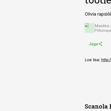
Olivia rapsi
Meelika
Põllumaja
Jaga
Loe lisa:
http
Scanola 