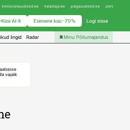
Iseteenindus
kinnisvarauudised.ee
kalastaja.ee
palgauudised.ee
personaliuudi
Telli Põllumajandus
Küsi AI-lt
Esimene kuu -70%
Logi sisse
ikud lingid
Radar
Minu Põllumajandus
taalsesse
la vajalik
ne