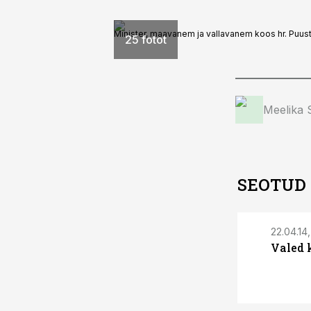
Minister, maavanem ja vallavanem koos hr. Puu
25 fotot
Meelika
SEOTUD
22.04.14,
Valed 