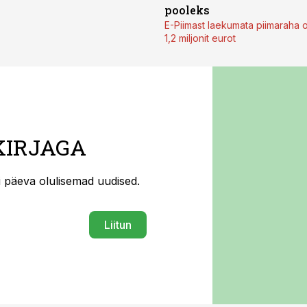
pooleks
E-Piimast laekumata piimaraha 
1,2 miljonit eurot
KIRJAGA
ti päeva olulisemad uudised.
Liitun