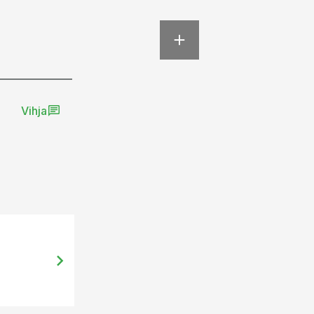
Vihja
07.08.14, 09:00
Scanola õlitehase väravas pikad jä