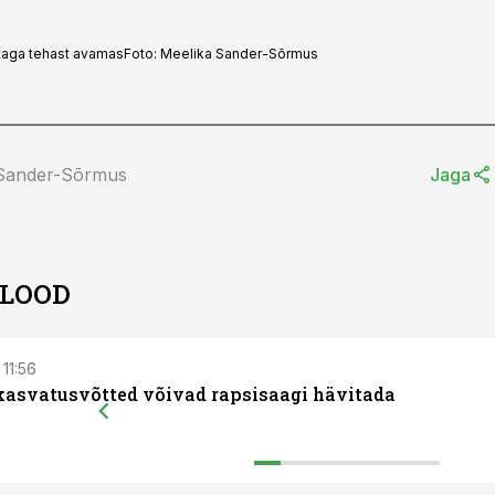
staga tehast avamas
Foto:
Meelika Sander-Sõrmus
 Sander-Sõrmus
Jaga
 LOOD
 11:56
kasvatusvõtted võivad rapsisaagi hävitada