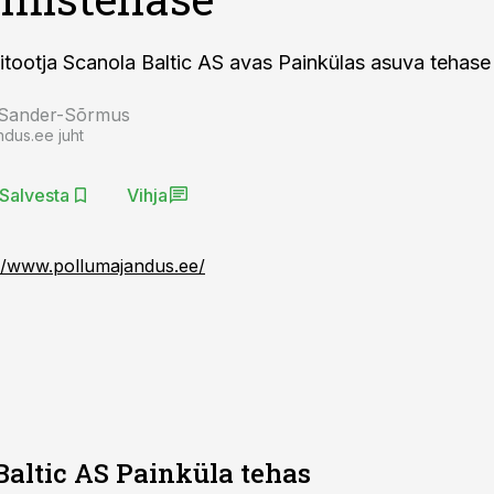
õlitootja Scanola Baltic AS avas Painkülas asuva tehase
 Sander-Sõrmus
ndus.ee juht
Salvesta
Vihja
://www.pollumajandus.ee/
Baltic AS Painküla tehas