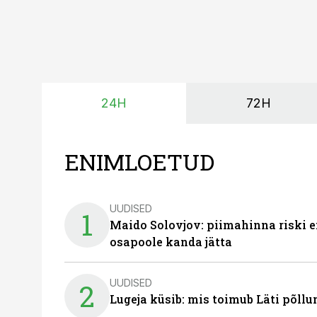
24H
72H
ENIMLOETUD
UUDISED
1
Maido Solovjov: piimahinna riski ei
osapoole kanda jätta
UUDISED
2
Lugeja küsib: mis toimub Läti põll