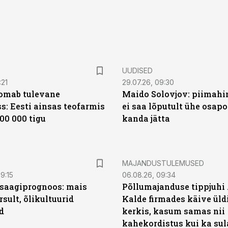
UUDISED
:21
29.07.26, 09:30
oomab tulevane
Maido Solovjov: piimahi
s: Eesti ainsas teofarmis
ei saa lõputult ühe osapo
00 000 tigu
kanda jätta
MAJANDUSTULEMUSED
9:15
06.08.26, 09:34
saagiprognoos: mais
Põllumajanduse tippjuhi
rsult, õlikultuurid
Kalde firmades käive üld
d
kerkis, kasum samas nii
kahekordistus kui ka sul