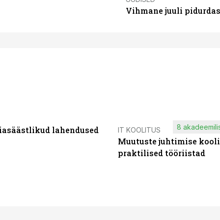
Vihmane juuli pidurdas
8 akadeemilis
iasäästlikud lahendused
IT KOOLITUS
Muutuste juhtimise kooli
praktilised tööriistad