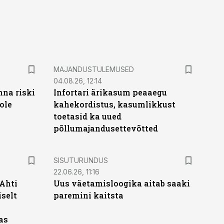
MAJANDUSTULEMUSED
04.08.26, 12:14
nna riski
Infortari ärikasum peaaegu
ole
kahekordistus, kasumlikkust
toetasid ka uued
põllumajandusettevõtted
ST
SISUTURUNDUS
22.06.26, 11:16
 Ahti
Uus väetamisloogika aitab saaki
iselt
paremini kaitsta
as