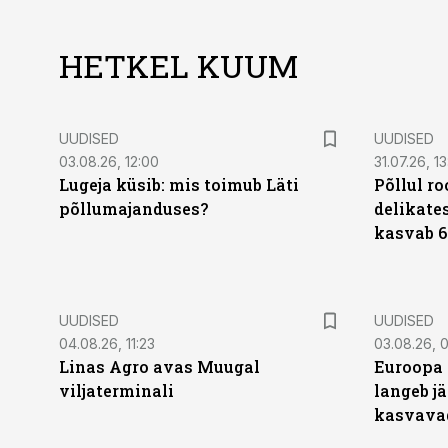
HETKEL KUUM
UUDISED
UUDISED
03.08.26, 12:00
31.07.26, 13
Lugeja küsib: mis toimub Läti
Põllul r
põllumajanduses?
delikates
kasvab 6
UUDISED
UUDISED
04.08.26, 11:23
03.08.26, 0
Linas Agro avas Muugal
Euroopa 
viljaterminali
langeb jä
kasvava