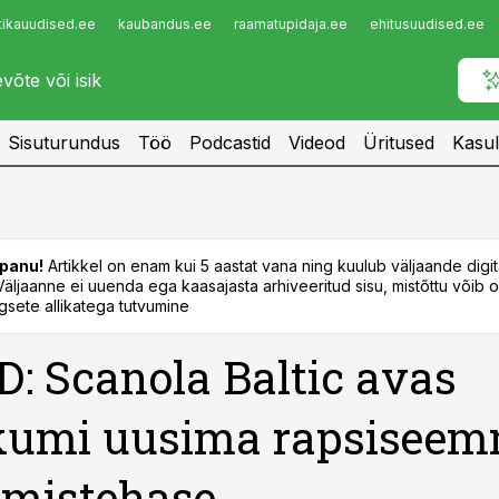
tikauudised.ee
kaubandus.ee
raamatupidaja.ee
ehitusuudised.ee
Infopank
Radar
Sisuturundus
Töö
Podcastid
Videod
Üritused
Kasul
panu!
Artikkel on enam kui 5 aastat vana ning kuulub väljaande digi
. Väljaanne ei uuenda ega kaasajasta arhiveeritud sisu, mistõttu võib ol
sete allikatega tutvumine
: Scanola Baltic avas
kumi uusima rapsiseem
emistehase