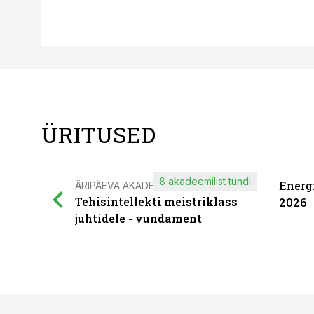
ÜRITUSED
8 akadeemilist tundi
Energ
ÄRIPÄEVA AKADEEMIA
Tehisintellekti meistriklass
2026
juhtidele - vundament