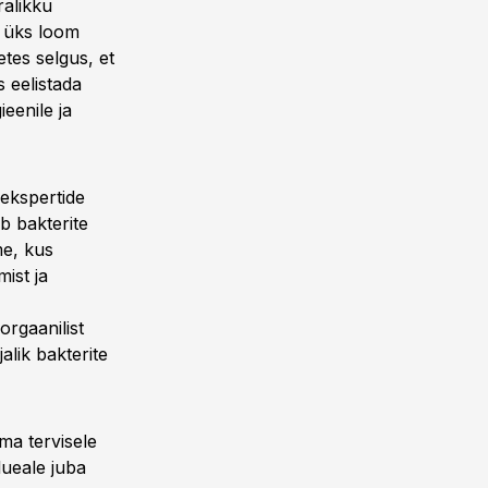
ralikku
d üks loom
etes selgus, et
 eelistada
eenile ja
ekspertide
b bakterite
me, kus
ist ja
orgaanilist
alik bakterite
hma tervisele
lueale juba