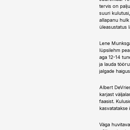
tervis on palj
suuri kulutusi
allapanu hulk
üleasustatus 
Lene Munksgaa
lüpsilehm pea
aga 12-14 tun
ja lauda tööru
jalgade haigus
Albert DeVries
karjast välja
faasist. Kulus
kasvatatakse i
Väga huvitava