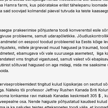
ana Hamra farmi, kus pööratakse erilist tähelepanu loomade
na said soovijad kolmandal päeval tutvuda ka teiste kaasaeg
aegse prakeerimise põhjustena toodi konverentsil esile sõr
sigivuse probleeme, samuti udarapõletikke. Jõudluskontroll
andmetel on eespool toodud probleemid ka Eestis kõige l
hjusteks, millele järgnevad muud haigused ja traumad, too
dmetest, ebamugava või vale suurusega asemetest, liiga ka
andatest vms tingitud vigastused, samuti valest või ebapiisava
tiinist sõltuvad haigused on aga midagi, mida me saaksime
oida.
erviseprobleemidest tingitud kulud lüpsikarjas on seotud sõ
ga. Näiteks tõi professor Jeffrey Rushen Kanada Briti Kolum
 looma lonkamise ravi maksab Kanadas keskmiselt 305 $ , k
 veepealne osa. Nende haiguste põhjustatud kaudsed kulud o
a ja ka paljudes teistes ettekannetes toodi välja, et loomad