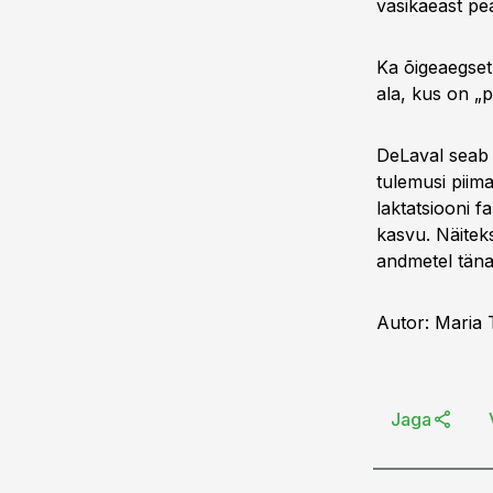
vasikaeast pea
Ka õigeaegset 
ala, kus on „p
DeLaval seab 
tulemusi piima
laktatsiooni 
kasvu. Näitek
andmetel täna 
Autor: Maria
Jaga