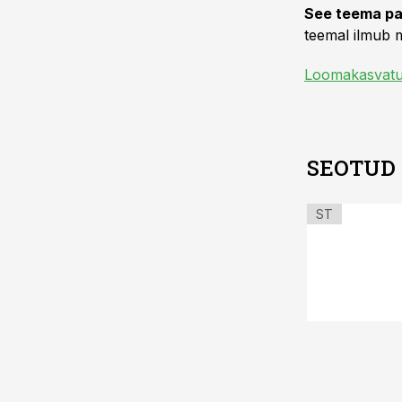
See teema pa
teemal ilmub m
Loomakasvat
SEOTUD
ST