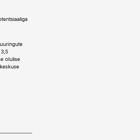
tentsiaaliga
uuringute
 3,5
e olulise
i keskuse