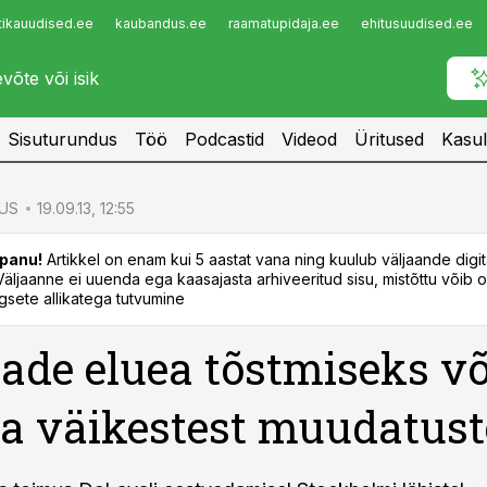
tikauudised.ee
kaubandus.ee
raamatupidaja.ee
ehitusuudised.ee
Infopank
Radar
Sisuturundus
Töö
Podcastid
Videod
Üritused
Kasul
US
19.09.13, 12:55
panu!
Artikkel on enam kui 5 aastat vana ning kuulub väljaande digi
. Väljaanne ei uuenda ega kaasajasta arhiveeritud sisu, mistõttu võib ol
sete allikatega tutvumine
de eluea tõstmiseks võ
ta väikestest muudatust