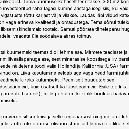
ülikoolist. Tema uurimuse kohaselt teenitakse 300 m2 kor
investeeritud raha tagasi kümne aastaga isegi siis, kui vai
igastuste tõttu karjast välja viiakse. Laudas läbi viidud kats
n väga erineva kvaliteedi ja omadustega. Tema sõnul tuleks
 libisemiskindlamaid tooteid. Samuti pöörata tähelepanu hügi
tadele, vaadata üle söödalava ääres toimuv.
si kuumemaid teemasid oli lehma ase. Mitmete teadlaste ja 
im liivaallapanuga ase, sest mineraalse koostisega liiv pärsi
eade näidetena toodi välja Hollandi ja Kalifornia (USA) far
evinud on. Liiva kasutamine eeldab aga väga head farmi juhtim
seadmete kiireks kulumiseks. Peamiselt puudutab see
sseadmeid, kuid osaliselt ka lüpsiseadmeid. Esile toodi ka 
pareeritud sõnnik), mille puhul on korralik hooldus hädavaj
amiseks.
ti konverentsil söötmist ja selle regulaarsust ning mõju nii le
ule. Juttu oli söötmise ülisuurest mõjust lehma tootlikule e