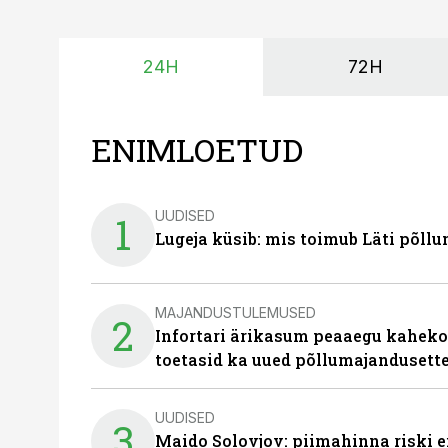
24H
72H
ENIMLOETUD
UUDISED
1
Lugeja küsib: mis toimub Läti põll
MAJANDUSTULEMUSED
2
Infortari ärikasum peaaegu kaheko
toetasid ka uued põllumajandusett
UUDISED
3
Maido Solovjov: piimahinna riski ei