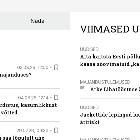
Nädal
VIIMASED U
UUDISED
Aita kaitsta Eesti põllu
kaasa soovimatuid „kaa
03.08.26, 12:00
umajanduses?
MAJANDUSTULEMUSED
Arke Lihatööstuse 
04.08.26, 12:14
rdistus, kasumlikkust
UUDISED
evõtted
Jaekettide lepingud luub
äririski
29.07.26, 09:30
 saa lõputult ühe