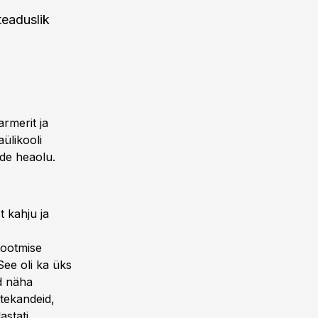
teaduslik
armerit ja
aülikooli
ade heaolu.
t kahju ja
tootmise
See oli ka üks
d näha
ttekandeid,
astati