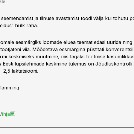
le.
seemendamist ja tiinuse avastamist toodi välja kui tohutu po
eidus“ hulk raha.
omale eesmärgiks loomade eluea teemat edasi uurida ning 
tootjateni viia. Mõõdetava eesmärgina püstitati konverentsil
farmi keskmiseks muutmine, mis tagaks tootmise kasumlikkus
s Eesti lüpsilehmade keskmine tulemus on Jõudluskontroll
2,5 laktatsiooni.
 Tamming
Vihja