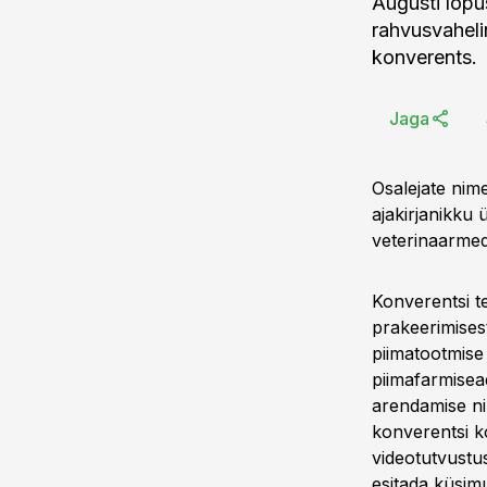
Augusti lõpu
rahvusvaheli
konverents.
Jaga
Osalejate nime
ajakirjanikku 
veterinaarmedi
Konverentsi t
prakeerimisest
piimatootmise 
piimafarmisea
arendamise nin
konverentsi k
videotutvustus
esitada küsimu