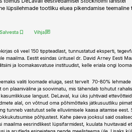
s toimus DeLavali eestvedamisel Stockholmi lähistel
ne lüpsilehmade tootliku eluea pikendamise teemaline 
Salvesta
Vihja
kirjas oli veel 150 tippteadlast, tunnustatud eksperti, tegevf
üle maailma. Eestit esindas üritusel dr. David Arney Eesti Ma
tsiini ja loomakasvatuse instituudist, kelle eriala ongi loom
eemaks valiti loomade eluiga, sest tervelt 70-80% lehmade
 on plaaniväline ja soovimatu, mis tähendab tohutut rahalis
kasumlikkuse langust. DeLaval, kui üks juhtivaid ettevõtteid
dmete alal, on võtnud oma põhimõtteks jätkusuutliku piima
g tunneb vastutust selle elluviimisele kaasa aitamise eest. 
okkukutsumise põhjustest. Kahe päeva jooksul said osalise
i maailma eesrindlikest lüpsifarmidest, kuulata huvitavaid e
si ja arutleda esinejatega nende meelisteema üle. Lisaks kül