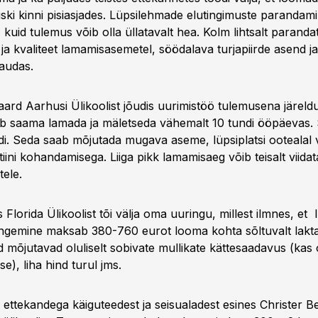
uski kinni pisiasjades. Lüpsilehmade elutingimuste parandam
, kuid tulemus võib olla üllatavalt hea. Kolm lihtsalt paranda
 ja kvaliteet lamamisasemetel, söödalava turjapiirde asend 
laudas.
rd Aarhusi Ülikoolist jõudis uurimistöö tulemusena järeldu
b saama lamada ja mäletseda vähemalt 10 tundi ööpäevas.
di. Seda saab mõjutada mugava aseme, lüpsiplatsi ootealal 
tiini kohandamisega. Liiga pikk lamamisaeg võib teisalt viida
tele.
 Florida Ülikoolist tõi välja oma uuringu, millest ilmnes, et
langemine maksab 380-760 eurot looma kohta sõltuvalt lakta
id mõjutavad oluliselt sobivate mullikate kättesaadavus (kas 
se), liha hind turul jms.
 ettekandega käiguteedest ja seisualadest esines Christer B