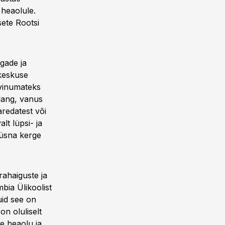
 heaolule.
sete Rootsi
gade ja
ikeskuse
evinumateks
dang, vanus
redatest või
lt lüpsi- ja
 üsna kerge
rahaiguste ja
bia Ülikoolist
uid see on
n oluliselt
e heaolu ja