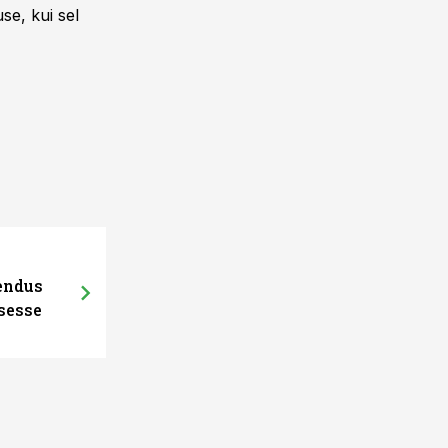
se, kui sel
hendus
sesse