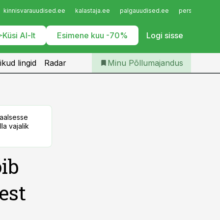
Iseteenindus
kinnisvarauudised.ee
kalastaja.ee
palgauudised.ee
personaliuudi
Telli Põllumajandus
Küsi AI-lt
Esimene kuu -70%
Logi sisse
ikud lingid
Radar
Minu Põllumajandus
taalsesse
la vajalik
ib
est