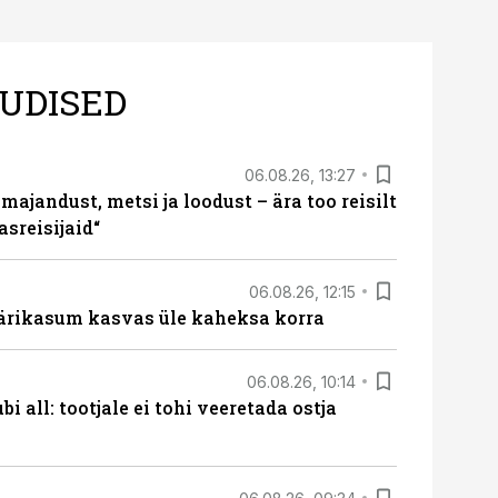
UDISED
06.08.26, 13:27
majandust, metsi ja loodust – ära too reisilt
sreisijaid“
06.08.26, 12:15
ärikasum kasvas üle kaheksa korra
06.08.26, 10:14
i all: tootjale ei tohi veeretada ostja