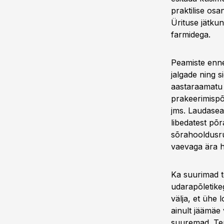
praktilise os
Ürituse jätku
farmidega.
Peamiste enne
jalgade ning 
aastaraamatu 
prakeerimispõ
jms. Laudasea
libedatest põr
sõrahooldusru
vaevaga ära h
Ka suurimad t
udarapõletike
välja, et ühe
ainult jäämäe
suuremad. Tem