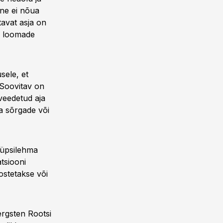
ine ei nõua
tavat asja on
ja loomade
sele, et
 Soovitav on
veedetud aja
ta sõrgade või
 lüpsilehma
tsiooni
ostetakse või
ergsten Rootsi