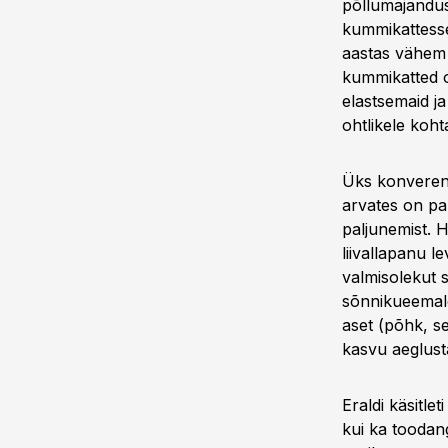
põllumajandus
kummikattesse 
aastas vähem v
kummikatted o
elastsemaid ja
ohtlikele koh
Üks konverent
arvates on par
paljunemist. H
liivallapanu l
valmisolekut 
sõnnikueemaldu
aset (põhk, se
kasvu aeglust
Eraldi käsitle
kui ka toodang