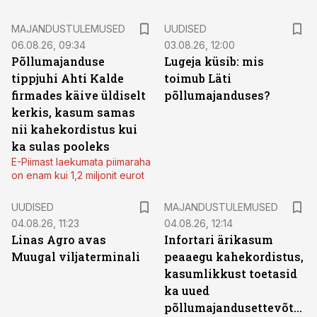
MAJANDUSTULEMUSED
UUDISED
06.08.26, 09:34
03.08.26, 12:00
Põllumajanduse
Lugeja küsib: mis
tippjuhi Ahti Kalde
toimub Läti
firmades käive üldiselt
põllumajanduses?
kerkis, kasum samas
nii kahekordistus kui
ka sulas pooleks
E-Piimast laekumata piimaraha
on enam kui 1,2 miljonit eurot
UUDISED
MAJANDUSTULEMUSED
04.08.26, 11:23
04.08.26, 12:14
Linas Agro avas
Infortari ärikasum
Muugal viljaterminali
peaaegu kahekordistus,
kasumlikkust toetasid
ka uued
põllumajandusettevõtted