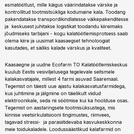
esmatöötlust, mille käigus väärindatakse värske ja
kontrollitud tootmistsükliga kodumaine kala. Toodang
pakendatakse transpordikindlatesse väikepakenditesse
ja keskusest juhitakse logistikat toodandu kiireimaks
jõudmiseks tarbijani - kogu kalatöötlemisprotsess saab
olema kiire ja uusimat kaasaegset tehnoloogiat
kasutades, et säiliks kalade värskus ja kvaliteet.
Kaasaegne ja uudne Ecofarm TO Kalatöötlemiskeskus
kuulub Eestis vesiviljelusega tegelevale seitsmele
kalakasvatajale, millest 4 farmi asuvad Saaremaal.
Tegemist on täiesti uue ajastu kalakasvatusfarmidega,
kus juhtimine ja jälgmine on täielikult viidud
elektroonikale, seda nii söötmise kui ka hoolduse osas.
Tegemist on aastaringsete tootmisüksustega, mis
kinnise veetsirkulatsiooni tingimustes, riimvees,
tagavad stressi- ja parasiitidevaba kasvukeskkonna
meie toidukaladele. Loodussäästlikud kalafarmid on