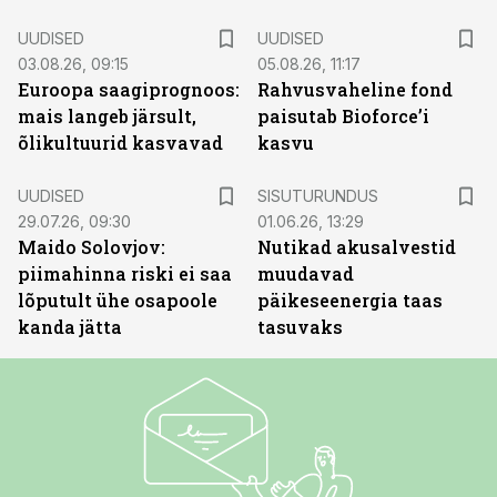
UUDISED
UUDISED
03.08.26, 09:15
05.08.26, 11:17
Euroopa saagiprognoos:
Rahvusvaheline fond
mais langeb järsult,
paisutab Bioforce’i
õlikultuurid kasvavad
kasvu
ST
UUDISED
SISUTURUNDUS
29.07.26, 09:30
01.06.26, 13:29
Maido Solovjov:
Nutikad akusalvestid
piimahinna riski ei saa
muudavad
lõputult ühe osapoole
päikeseenergia taas
kanda jätta
tasuvaks