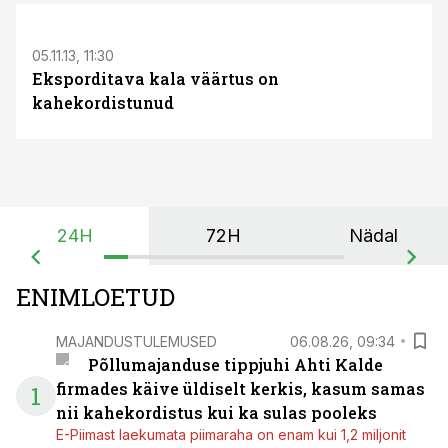
05.11.13, 11:30
Eksporditava kala väärtus on
kahekordistunud
24H
72H
Nädal
ENIMLOETUD
MAJANDUSTULEMUSED
06.08.26, 09:34
Põllumajanduse tippjuhi Ahti Kalde
firmades käive üldiselt kerkis, kasum samas
1
nii kahekordistus kui ka sulas pooleks
E-Piimast laekumata piimaraha on enam kui 1,2 miljonit