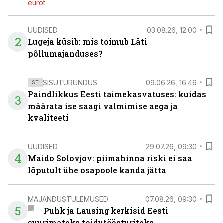
eurot
UUDISED
03.08.26, 12:00
2
Lugeja küsib: mis toimub Läti
põllumajanduses?
SISUTURUNDUS
09.06.26, 16:46
ST
Paindlikkus Eesti taimekasvatuses: kuidas
3
määrata ise saagi valmimise aega ja
kvaliteeti
UUDISED
29.07.26, 09:30
4
Maido Solovjov: piimahinna riski ei saa
lõputult ühe osapoole kanda jätta
MAJANDUSTULEMUSED
07.08.26, 09:30
5
Puhk ja Lausing kerkisid Eesti
suurimateks toidutöösturiteks