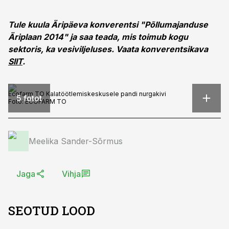
Tule kuula Äripäeva konverentsi "Põllumajanduse
Äriplaan 2014" ja saa teada, mis toimub kogu
sektoris, ka vesiviljeluses. Vaata konverentsikava
SIIT
.
Ecofarm TO Kalatöötlemiskeskusele pandi nurgakivi
5 fotot
Foto:
ECOFARM TO
Meelika Sander-Sõrmus
Jaga
Vihja
SEOTUD LOOD