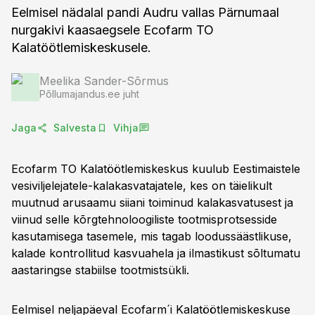
Eelmisel nädalal pandi Audru vallas Pärnumaal
nurgakivi kaasaegsele Ecofarm TO
Kalatöötlemiskeskusele.
Meelika Sander-Sõrmus
Põllumajandus.ee juht
Jaga
Salvesta
Vihja
Ecofarm TO Kalatöötlemiskeskus kuulub Eestimaistele
vesiviljelejatele-kalakasvatajatele, kes on täielikult
muutnud arusaamu siiani toiminud kalakasvatusest ja
viinud selle kõrgtehnoloogiliste tootmisprotsesside
kasutamisega tasemele, mis tagab loodussäästlikuse,
kalade kontrollitud kasvuahela ja ilmastikust sõltumatu
aastaringse stabiilse tootmistsükli.
Eelmisel neljapäeval Ecofarm´i Kalatöötlemiskeskuse