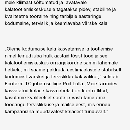
meie kliimast sõltumatud ja avatavale
kalatöötlemiskeskusele tagatakse pidev, stabiilne ja
kvaliteetne tooraine ning tarbijale aastaringe
kodumaine, tervislik ja keemiavaba värske kala.
„Oleme kodumaise kala kasvatamise ja töötlemise
nimel teinud juba hulk aastaid tõsist tööd ja see
kalatöötlemiskeskus on järjekordne samm lähemale
hetkele, mil saame pakkuda eestimaalastele stabiilselt
kodumaist värsket ja tervislikku kalavalikut,“ seletab
Ecofarm TO juhatuse liige Priit Lulla „Meie farmides
kasvatatud kalade kasvuahelad on kontrollitud,
kasutame kvaliteetset sööta ja vastutame oma
toodangu tervislikkuse ja maitse eest, mis erineb
kampaaniana müüdavatest kaladest tunduvalt.“