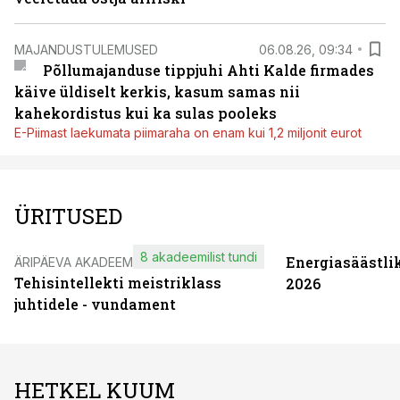
MAJANDUSTULEMUSED
06.08.26, 09:34
Põllumajanduse tippjuhi Ahti Kalde firmades
käive üldiselt kerkis, kasum samas nii
kahekordistus kui ka sulas pooleks
E-Piimast laekumata piimaraha on enam kui 1,2 miljonit eurot
ÜRITUSED
8 akadeemilist tundi
Energiasäästli
ÄRIPÄEVA AKADEEMIA
Tehisintellekti meistriklass
2026
juhtidele - vundament
HETKEL KUUM