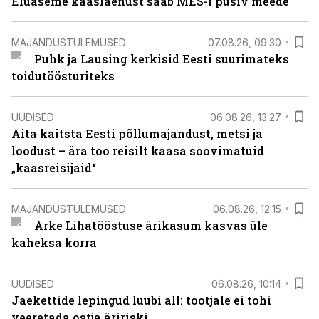
Eluaseme kaaslaenust saab MES-i püsiv meede
MAJANDUSTULEMUSED
07.08.26, 09:30
Puhk ja Lausing kerkisid Eesti suurimateks
toidutöösturiteks
UUDISED
06.08.26, 13:27
Aita kaitsta Eesti põllumajandust, metsi ja
loodust – ära too reisilt kaasa soovimatuid
„kaasreisijaid“
MAJANDUSTULEMUSED
06.08.26, 12:15
Arke Lihatööstuse ärikasum kasvas üle
kaheksa korra
UUDISED
06.08.26, 10:14
Jaekettide lepingud luubi all: tootjale ei tohi
veeretada ostja äririski