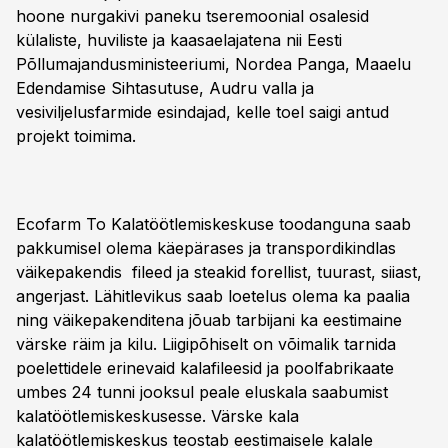
hoone nurgakivi paneku tseremoonial osalesid
külaliste, huviliste ja kaasaelajatena nii Eesti
Põllumajandusministeeriumi, Nordea Panga, Maaelu
Edendamise Sihtasutuse, Audru valla ja
vesiviljelusfarmide esindajad, kelle toel saigi antud
projekt toimima.
Ecofarm To Kalatöötlemiskeskuse toodanguna saab
pakkumisel olema käepärases ja transpordikindlas
väikepakendis fileed ja steakid forellist, tuurast, siiast,
angerjast. Lähitlevikus saab loetelus olema ka paalia
ning väikepakenditena jõuab tarbijani ka eestimaine
värske räim ja kilu. Liigipõhiselt on võimalik tarnida
poelettidele erinevaid kalafileesid ja poolfabrikaate
umbes 24 tunni jooksul peale eluskala saabumist
kalatöötlemiskeskusesse. Värske kala
kalatöötlemiskeskus teostab eestimaisele kalale