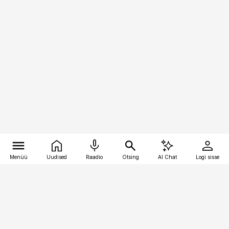
Menüü
Uudised
Raadio
Otsing
AI Chat
Logi sisse
Vana-Lõuna 39/1, 19094 Tallinn
(+372) 667 0111