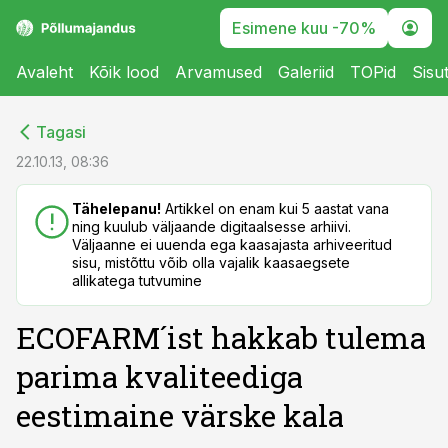
Esimene kuu -70%
Avaleht
Kõik lood
Arvamused
Galeriid
TOPid
Sisu
cebook
cebook
Tagasi
Twitter)
Twitter)
22.10.13, 08:36
kedIn
kedIn
Tähelepanu!
Artikkel on enam kui 5 aastat vana
ning kuulub väljaande digitaalsesse arhiivi.
ail
ail
Väljaanne ei uuenda ega kaasajasta arhiveeritud
sisu, mistõttu võib olla vajalik kaasaegsete
k
k
allikatega tutvumine
ECOFARM´ist hakkab tulema
parima kvaliteediga
eestimaine värske kala