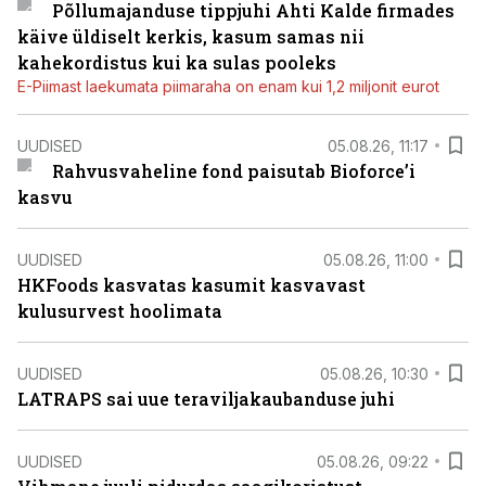
Põllumajanduse tippjuhi Ahti Kalde firmades
käive üldiselt kerkis, kasum samas nii
kahekordistus kui ka sulas pooleks
E-Piimast laekumata piimaraha on enam kui 1,2 miljonit eurot
UUDISED
05.08.26, 11:17
Rahvusvaheline fond paisutab Bioforce’i
kasvu
UUDISED
05.08.26, 11:00
HKFoods kasvatas kasumit kasvavast
kulusurvest hoolimata
UUDISED
05.08.26, 10:30
LATRAPS sai uue teraviljakaubanduse juhi
UUDISED
05.08.26, 09:22