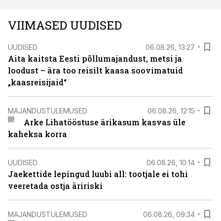
VIIMASED UUDISED
UUDISED
06.08.26, 13:27
Aita kaitsta Eesti põllumajandust, metsi ja
loodust – ära too reisilt kaasa soovimatuid
„kaasreisijaid“
MAJANDUSTULEMUSED
06.08.26, 12:15
Arke Lihatööstuse ärikasum kasvas üle
kaheksa korra
UUDISED
06.08.26, 10:14
Jaekettide lepingud luubi all: tootjale ei tohi
veeretada ostja äririski
MAJANDUSTULEMUSED
06.08.26, 09:34