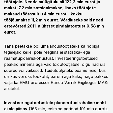
töötajale. Nende müügitulu oli 122,3 mln eurot ja
maksti 7,2 mln sotsiaalmakse, lisaks töötajate
maksud töötasult u 4 mln eurot – kokku
tööjõumakse 11,2 mln eurot. Võrdluseks said need
ettevõtted 2011. a ühtset pindalatoetust 9,58 mln
eurot.
Täna peetakse põllumajandustootjateks ka hobiga
tegelejaid kellel pole reeglina ei statistika- ega
raamatupidamiskohustust. Investeeringutoetused
peaksid minema aga vaid toidutootjatele, olgu nad siis
suured või väikesed. Toidutootjateks peame neid, kus
on kas või üks töökoht, parem aga kaks, nagu pakkus
välja ka EMÜ professor Rando Värnik Riigikogus MAKi
arutelul.
Investeeringutoetustele planeeritud rahaline maht
ei ole piisav
(163 mln, eelmine periood 191 mln eurot).