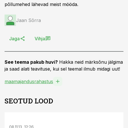
põllumehed lähevad meist mööda.
Jaan Sõrra
Jaga
Vihja
See teema pakub huvi?
Hakka neid märksõnu jälgima
ja saad alati teavituse, kui sel teemal ilmub midagi uut!
maamajandusrahastus
SEOTUD LOOD
S
08.11.13, 12:26