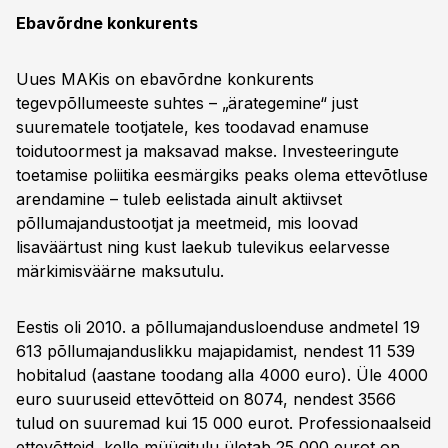
Ebavõrdne konkurents
Uues MAKis on ebavõrdne konkurents
tegevpõllumeeste suhtes – „ärategemine“ just
suurematele tootjatele, kes toodavad enamuse
toidutoormest ja maksavad makse. Investeeringute
toetamise poliitika eesmärgiks peaks olema ettevõtluse
arendamine – tuleb eelistada ainult aktiivset
põllumajandustootjat ja meetmeid, mis loovad
lisaväärtust ning kust laekub tulevikus eelarvesse
märkimisväärne maksutulu.
Eestis oli 2010. a põllumajandusloenduse andmetel 19
613 põllumajanduslikku majapidamist, nendest 11 539
hobitalud (aastane toodang alla 4000 euro). Üle 4000
euro suuruseid ettevõtteid on 8074, nendest 3566
tulud on suuremad kui 15 000 eurot. Professionaalseid
ettevõtteid, kelle müügitulu ületab 25 000 eurot on