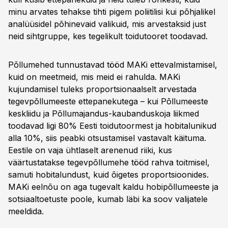
minu arvates tehakse tihti pigem poliitilisi kui põhjalikel
analüüsidel põhinevaid valikuid, mis arvestaksid just
neid sihtgruppe, kes tegelikult toidutooret toodavad.
Põllumehed tunnustavad tööd MAKi ettevalmistamisel,
kuid on meetmeid, mis meid ei rahulda. MAKi
kujundamisel tuleks proportsionaalselt arvestada
tegevpõllumeeste ettepanekutega – kui Põllumeeste
keskliidu ja Põllumajandus-kaubanduskoja liikmed
toodavad ligi 80% Eesti toidutoormest ja hobitalunikud
alla 10%, siis peabki otsustamisel vastavalt käituma.
Eestile on vaja ühtlaselt arenenud riiki, kus
väärtustatakse tegevpõllumehe tööd rahva toitmisel,
samuti hobitalundust, kuid õigetes proportsioonides.
MAKi eelnõu on aga tugevalt kaldu hobipõllumeeste ja
sotsiaaltoetuste poole, kumab läbi ka soov valijatele
meeldida.