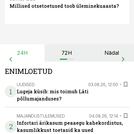
Millised otsetoetused toob üleminekuaasta?
24H
72H
Nädal
ENIMLOETUD
UUDISED
03.08.26, 12:00
1
Lugeja küsib: mis toimub Läti
põllumajanduses?
MAJANDUSTULEMUSED
04.08.26, 12:14
Infortari ärikasum peaaegu kahekordistus,
2
kasumlikkust toetasid ka uued