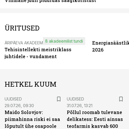
Vihmane juuli pidurdas saagikoristust
ÜRITUSED
8 akadeemilist tundi
Energiasäästli
ÄRIPÄEVA AKADEEMIA
Tehisintellekti meistriklass
2026
juhtidele - vundament
HETKEL KUUM
UUDISED
UUDISED
29.07.26, 09:30
31.07.26, 13:21
Maido Solovjov:
Põllul roomab tulevane
piimahinna riski ei saa
delikatess: Eesti ainsas
lõputult ühe osapoole
teofarmis kasvab 600