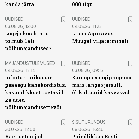
kanda jätta
000 tigu
UUDISED
UUDISED
03.08.26, 12:00
04.08.26, 11:23
Lugeja küsib: mis
Linas Agro avas
toimub Läti
Muugal viljaterminali
põllumajanduses?
MAJANDUSTULEMUSED
UUDISED
04.08.26, 12:14
03.08.26, 09:15
Infortari ärikasum
Euroopa saagiprognoos:
peaaegu kahekordistus,
mais langeb järsult,
kasumlikkust toetasid
õlikultuurid kasvavad
ka uued
põllumajandusettevõtted
ST
UUDISED
SISUTURUNDUS
30.07.26, 12:00
09.06.26, 16:46
Väetisetootjad
Paindlikkus Eesti