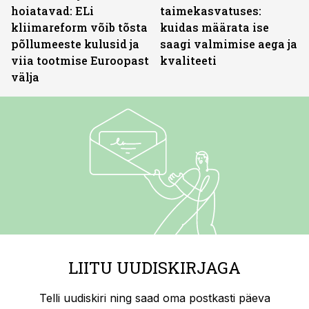
hoiatavad: ELi
taimekasvatuses:
kliimareform võib tõsta
kuidas määrata ise
põllumeeste kulusid ja
saagi valmimise aega ja
viia tootmise Euroopast
kvaliteeti
välja
LIITU UUDISKIRJAGA
Telli uudiskiri ning saad oma postkasti päeva