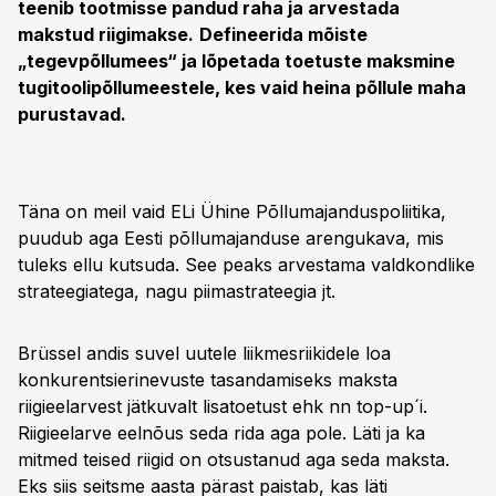
teenib tootmisse pandud raha ja arvestada
makstud riigimakse.
Defineerida mõiste
„tegevpõllumees“ ja lõpetada toetuste maksmine
tugitoolipõllumeestele, kes vaid heina põllule maha
purustavad.
Täna on meil vaid ELi Ühine Põllumajanduspoliitika,
puudub aga Eesti põllumajanduse arengukava, mis
tuleks ellu kutsuda. See peaks arvestama valdkondlike
strateegiatega, nagu piimastrateegia jt.
Brüssel andis suvel uutele liikmesriikidele loa
konkurentsierinevuste tasandamiseks maksta
riigieelarvest jätkuvalt lisatoetust ehk nn top-up´i.
Riigieelarve eelnõus seda rida aga pole. Läti ja ka
mitmed teised riigid on otsustanud aga seda maksta.
Eks siis seitsme aasta pärast paistab, kas läti