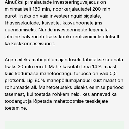
Ainuüksi piimalautade investeeringuvajadus on
minimaalselt 180 mln, noorkarjalautadel 200 mln
eurot, lisaks on vaja investeeringuid sigalate,
lihaveiselautade, kuivatite, kasvuhoonete jms
uuendamiseks. Nende investeeringute tegemata
jätmine halvendab lisaks konkurentsivõimele oluliselt
ka keskkonnaseisundit.
Aga näiteks mahepõllumajandusele tahetakse suunata
lisaks 30 mln eurot. Mahe kasutab täna 14% maast,
kuid kodumaise mahetoodangu turuosa on vaid 0,5
protsenti. Ligi 80% mahepõllumajanduslikust maast on
rohumaade all. Mahetoetuseks piisaks eelmise perioodi
tasemest, kui toetada rohkem neid, kes annavad ka
toodangut ja lõpetada mahetootmise teesklejate
toetamine.