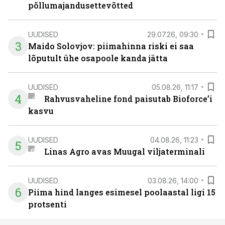
põllumajandusettevõtted
UUDISED
29.07.26, 09:30
3
Maido Solovjov: piimahinna riski ei saa
lõputult ühe osapoole kanda jätta
UUDISED
05.08.26, 11:17
4
Rahvusvaheline fond paisutab Bioforce’i
kasvu
UUDISED
04.08.26, 11:23
5
Linas Agro avas Muugal viljaterminali
UUDISED
03.08.26, 14:00
6
Piima hind langes esimesel poolaastal ligi 15
protsenti