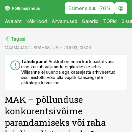
Esimene kuu -70%
Avaleht
Kõik lood
Arvamused
Galeriid
TOPid
Sisu
cebook
cebook
Tagasi
Twitter)
Twitter)
MAAMAJANDUSRAHASTUS
23.10.13, 09:00
kedIn
kedIn
Tähelepanu!
Artikkel on enam kui 5 aastat vana
ning kuulub väljaande digitaalsesse arhiivi.
ail
ail
Väljaanne ei uuenda ega kaasajasta arhiveeritud
sisu, mistõttu võib olla vajalik kaasaegsete
k
k
allikatega tutvumine
MAK – põllunduse
konkurentsivõime
parandamiseks või raha