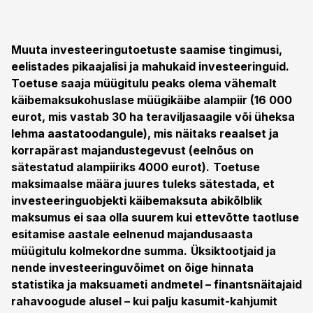
Muuta investeeringutoetuste saamise tingimusi,
eelistades pikaajalisi ja mahukaid investeeringuid.
Toetuse saaja müügitulu peaks olema vähemalt
käibemaksukohuslase müügikäibe alampiir (16 000
eurot, mis vastab 30 ha teraviljasaagile või üheksa
lehma aastatoodangule), mis näitaks reaalset ja
korrapärast majandustegevust (eelnõus on
sätestatud alampiiriks 4000 eurot).
Toetuse
maksimaalse määra juures tuleks sätestada, et
investeeringuobjekti käibemaksuta abikõlblik
maksumus ei saa olla suurem kui ettevõtte taotluse
esitamise aastale eelnenud majandusaasta
müügitulu kolmekordne summa.
Üksiktootjaid ja
nende investeeringuvõimet on õige hinnata
statistika ja maksuameti andmetel – finantsnäitajaid
rahavoogude alusel – kui palju kasumit-kahjumit