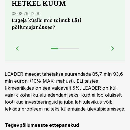
HETKEL KUUM
03.08.26, 12:00
04.08.
Lugeja küsib: mis toimub Läti
põllumajanduses?
LEADER meedet tahetakse suurendada 85,7 mln 93,6
mln euroni (10% MAKi mahust). ELi teistes
liikmesriikides on see valdavalt 5%. LEADER on küll
vajalik kohaliku elu edendamiseks, kuid ei loo oluliselt
tootlikud investeeringuid ja juba lähitulevikus võib
tekkida probleem näiteks külamajade ülevalpidamisega.
Tegevpõllumeeste ettepanekud