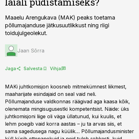
laiali pudistamiseks?
Maaelu Arengukava (MAK) peaks toetama
põllumajanduse jätkusuutlikkust ning riigi
toidujulgeolekut.
Jaan Sõrra
Jaga
Salvesta
Vihja
MAKi juhtkomisjon koosneb mitmekümnest liikmest,
maaharijate esindajaid on seal vaid neli.
Põllumajanduse valdkonnas räägivad aga kaasa kõik,
olenemata mingisugusestki kompetentsist. Näide: üks
juhtkomisjoni liige oli väga üllatunud, kui kuulis, et
lehm poegib vaid korra aastas – ju ta arvas siis, et
sama sagedusega nagu küülik… Põllumajandusminister
küll küsib ettepanekuid ja neid tuleb rohkesti, kuid