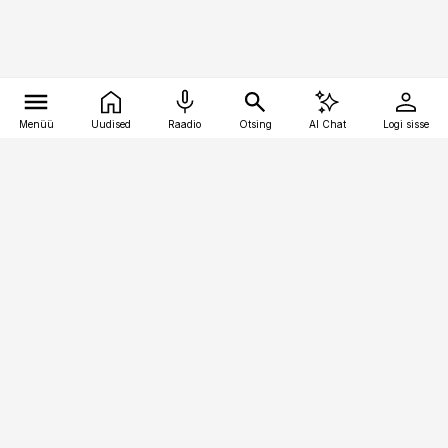
Menüü
Uudised
Raadio
Otsing
AI Chat
Logi sisse
Vana-Lõuna 39/1, 19094 Tallinn
(+372) 667 0111
pollumajandus@pollumajandus.ee
Telli
Reklaam
Firmast
Sisu kasutamisõigused
Ajakirjaniku
eetikakoodeks