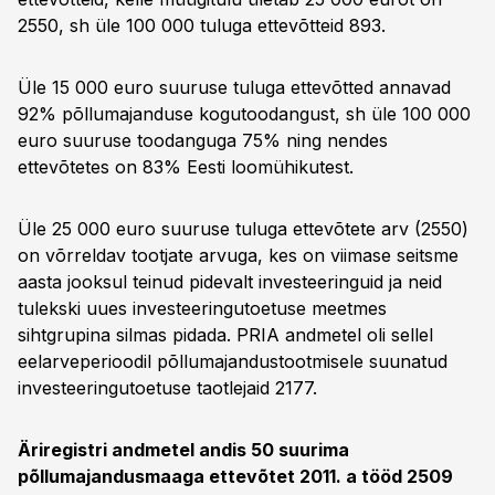
2550, sh üle 100 000 tuluga ettevõtteid 893.
Üle 15 000 euro suuruse tuluga ettevõtted annavad
92% põllumajanduse kogutoodangust, sh üle 100 000
euro suuruse toodanguga 75% ning nendes
ettevõtetes on 83% Eesti loomühikutest.
Üle 25 000 euro suuruse tuluga ettevõtete arv (2550)
on võrreldav tootjate arvuga, kes on viimase seitsme
aasta jooksul teinud pidevalt investeeringuid ja neid
tulekski uues investeeringutoetuse meetmes
sihtgrupina silmas pidada. PRIA andmetel oli sellel
eelarveperioodil põllumajandustootmisele suunatud
investeeringutoetuse taotlejaid 2177.
Äriregistri andmetel andis 50 suurima
põllumajandusmaaga ettevõtet 2011. a tööd 2509