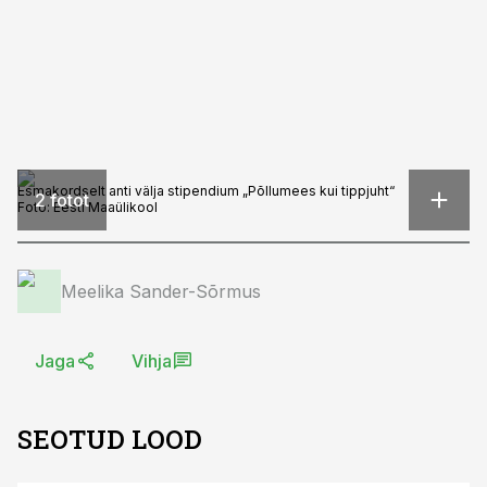
Esmakordselt anti välja stipendium „Põllumees kui tippjuht“
2 fotot
Foto:
Eesti Maaülikool
Meelika Sander-Sõrmus
Jaga
Vihja
SEOTUD LOOD