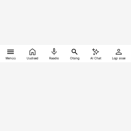
Menüü
Uudised
Raadio
Otsing
AI Chat
Logi sisse
Vana-Lõuna 39/1, 19094 Tallinn
(+372) 667 0111
pollumajandus@pollumajandus.ee
Telli
Reklaam
Firmast