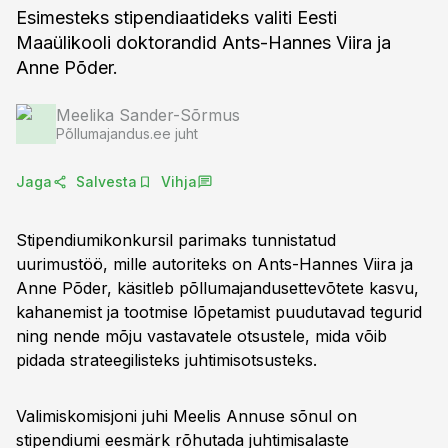
Esimesteks stipendiaatideks valiti Eesti
Maaülikooli doktorandid Ants-Hannes Viira ja
Anne Põder.
Meelika Sander-Sõrmus
Põllumajandus.ee juht
Jaga
Salvesta
Vihja
Stipendiumikonkursil parimaks tunnistatud
uurimustöö, mille autoriteks on Ants-Hannes Viira ja
Anne Põder, käsitleb põllumajandusettevõtete kasvu,
kahanemist ja tootmise lõpetamist puudutavad tegurid
ning nende mõju vastavatele otsustele, mida võib
pidada strateegilisteks juhtimisotsusteks.
Valimiskomisjoni juhi Meelis Annuse sõnul on
stipendiumi eesmärk rõhutada juhtimisalaste