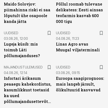
Maido Solovjov:
Põllul roomab tulevane
piimahinna riski ei saa
delikatess: Eesti ainsas
lõputult ühe osapoole
teofarmis kasvab 600
kanda jätta
000 tigu
UUDISED
UUDISED
03.08.26, 12:00
04.08.26, 11:23
Lugeja küsib: mis
Linas Agro avas
toimub Läti
Muugal viljaterminali
põllumajanduses?
MAJANDUSTULEMUSED
UUDISED
04.08.26, 12:14
03.08.26, 09:15
Infortari ärikasum
Euroopa saagiprognoos:
peaaegu kahekordistus,
mais langeb järsult,
kasumlikkust toetasid
õlikultuurid kasvavad
ka uued
põllumajandusettevõtted