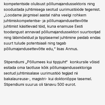
kompetentside olulisust põllumajandussektoris ning
soodustada juhtimisega seotud uurimustööde tegemist.
„Loodame järgmisel aastal näha veelgi rohkem
juhtimiskompetentse- ja põllumajandusettevõtte
juhtimist käsitlevaid töid, kuna enamuse Eesti
toodangust annavad põllumajandussektori suurtootjad
ning läbimõeldud ja tipptasemel juhtimine peidab endas
suurt tulude potentsiaali ning tagab
põllumajandusettevõtte edu,“ lisas Annus.
Stipendiumi „Põllumees kui tippjuht“ konkursile võisid
esitada oma taotluse kõik põllumajandussektoriga
seotud juhtimisalase uurimustöö tegijad nii
bakalaureuse-, magistri- kui doktoriõppe tasemel.
Stipendiumi suurus oli tänavu 500 eurot.