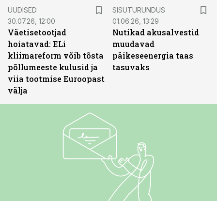
ST
UUDISED
SISUTURUNDUS
30.07.26, 12:00
01.06.26, 13:29
Väetisetootjad
Nutikad akusalvestid
hoiatavad: ELi
muudavad
kliimareform võib tõsta
päikeseenergia taas
põllumeeste kulusid ja
tasuvaks
viia tootmise Euroopast
välja