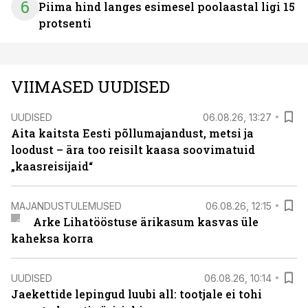
6
Piima hind langes esimesel poolaastal ligi 15
protsenti
VIIMASED UUDISED
UUDISED
06.08.26, 13:27
Aita kaitsta Eesti põllumajandust, metsi ja
loodust – ära too reisilt kaasa soovimatuid
„kaasreisijaid“
MAJANDUSTULEMUSED
06.08.26, 12:15
Arke Lihatööstuse ärikasum kasvas üle
kaheksa korra
UUDISED
06.08.26, 10:14
Jaekettide lepingud luubi all: tootjale ei tohi