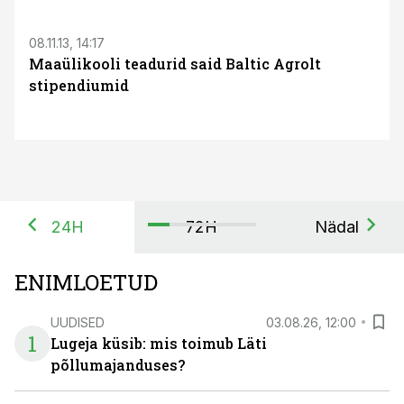
08.11.13, 14:17
Maaülikooli teadurid said Baltic Agrolt
stipendiumid
24H
72H
Nädal
ENIMLOETUD
UUDISED
03.08.26, 12:00
1
Lugeja küsib: mis toimub Läti
põllumajanduses?