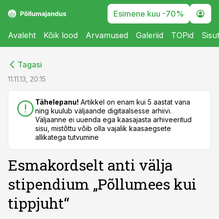
Esimene kuu -70%
Avaleht
Kõik lood
Arvamused
Galeriid
TOPid
Sisu
cebook
cebook
Tagasi
Twitter)
Twitter)
11.11.13, 20:15
kedIn
kedIn
Tähelepanu!
Artikkel on enam kui 5 aastat vana
ning kuulub väljaande digitaalsesse arhiivi.
ail
ail
Väljaanne ei uuenda ega kaasajasta arhiveeritud
sisu, mistõttu võib olla vajalik kaasaegsete
k
k
allikatega tutvumine
Esmakordselt anti välja
stipendium „Põllumees kui
tippjuht“