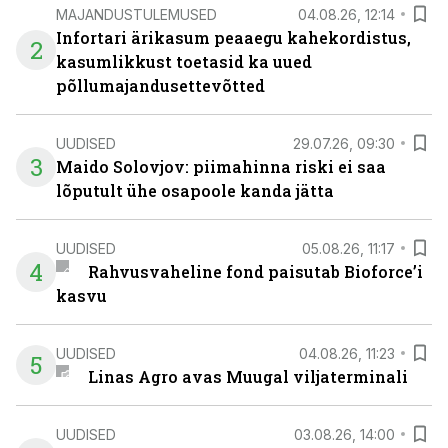
MAJANDUSTULEMUSED
04.08.26, 12:14
Infortari ärikasum peaaegu kahekordistus,
2
kasumlikkust toetasid ka uued
põllumajandusettevõtted
UUDISED
29.07.26, 09:30
3
Maido Solovjov: piimahinna riski ei saa
lõputult ühe osapoole kanda jätta
UUDISED
05.08.26, 11:17
4
Rahvusvaheline fond paisutab Bioforce’i
kasvu
UUDISED
04.08.26, 11:23
5
Linas Agro avas Muugal viljaterminali
UUDISED
03.08.26, 14:00