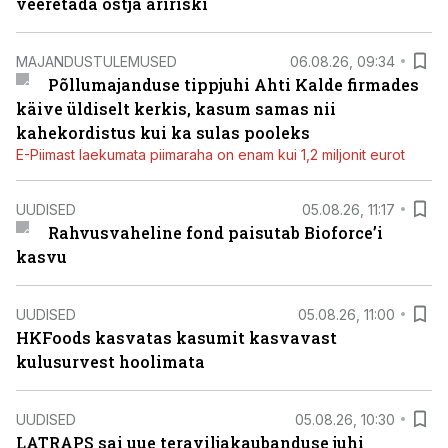
veeretada ostja äririski
MAJANDUSTULEMUSED
06.08.26, 09:34
Põllumajanduse tippjuhi Ahti Kalde firmades
käive üldiselt kerkis, kasum samas nii
kahekordistus kui ka sulas pooleks
E-Piimast laekumata piimaraha on enam kui 1,2 miljonit eurot
UUDISED
05.08.26, 11:17
Rahvusvaheline fond paisutab Bioforce’i
kasvu
UUDISED
05.08.26, 11:00
HKFoods kasvatas kasumit kasvavast
kulusurvest hoolimata
UUDISED
05.08.26, 10:30
LATRAPS sai uue teraviljakaubanduse juhi