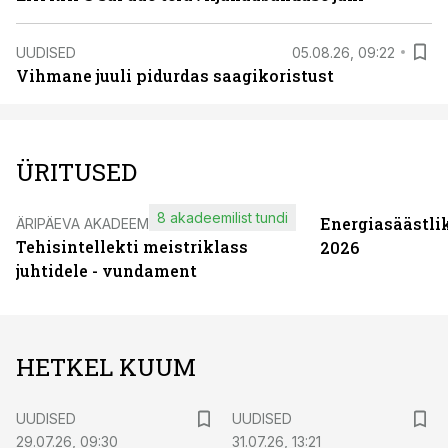
UUDISED
05.08.26, 09:22
Vihmane juuli pidurdas saagikoristust
ÜRITUSED
8 akadeemilist tundi
Energiasäästli
ÄRIPÄEVA AKADEEMIA
Tehisintellekti meistriklass
2026
juhtidele - vundament
HETKEL KUUM
UUDISED
UUDISED
29.07.26, 09:30
31.07.26, 13:21