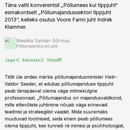
Täna valiti konverentsil „Põllumees kui tippjuht“
esmakordselt „Põllumajandussektori tippjuht
2013“, kelleks osutus Voore Farmi juht Indrek
Klammer.
Meelika Sander-Sõrmus
Põllumajandus.ee juht
Jaga
Salvesta
Vihja
Tiitlit üle andes märkis põllumajandusminister Helir-
Valdor Seeder, et edukas põllumajanduse tippjuht
peab tänapäeval olema väga mitmekülgne
professionaal. „Põllumajandus on majandusvaldkond,
mille ettevõtete juhtimine nõuab väga erinevaid
teadmisi ja strateegilist vaadet. Mida suuremaks
muutuvad tootmised, seda enam peab põllumees
olema tippjuht, kes tunneb nii inimesi ja psühholoogiat,