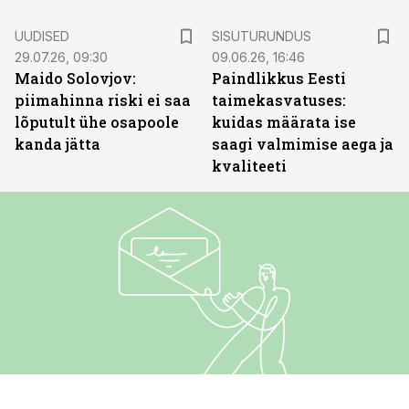
ST
UUDISED
SISUTURUNDUS
29.07.26, 09:30
09.06.26, 16:46
Maido Solovjov:
Paindlikkus Eesti
piimahinna riski ei saa
taimekasvatuses:
lõputult ühe osapoole
kuidas määrata ise
kanda jätta
saagi valmimise aega ja
kvaliteeti