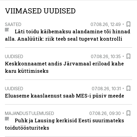
VIIMASED UUDISED
SAATED
07.08.26, 12:49
Läti toidu käibemaksu alandamine tõi hinnad
alla. Analüütik: riik teeb seal tugevat kontrolli
UUDISED
07.08.26, 10:35
Keskkonnaamet andis Järvamaal eriload kahe
karu küttimiseks
UUDISED
07.08.26, 10:31
Eluaseme kaaslaenust saab MES-i püsiv meede
MAJANDUSTULEMUSED
07.08.26, 09:30
Puhk ja Lausing kerkisid Eesti suurimateks
toidutöösturiteks