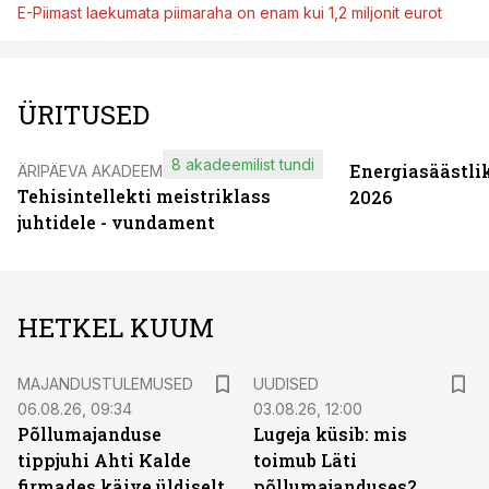
E-Piimast laekumata piimaraha on enam kui 1,2 miljonit eurot
ÜRITUSED
8 akadeemilist tundi
Energiasäästli
ÄRIPÄEVA AKADEEMIA
Tehisintellekti meistriklass
2026
juhtidele - vundament
HETKEL KUUM
MAJANDUSTULEMUSED
UUDISED
06.08.26, 09:34
03.08.26, 12:00
Põllumajanduse
Lugeja küsib: mis
tippjuhi Ahti Kalde
toimub Läti
firmades käive üldiselt
põllumajanduses?