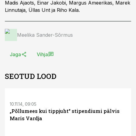
Madis Ajaots, Einar Jakobi, Margus Ameerikas, Marek
Linnutaja, Üllas Unt ja Riho Kala.
Meelika Sander-Sõrmus
Jaga
Vihja
SEOTUD LOOD
10.11.14, 09:05
„Põllumees kui tippjuht“ stipendiumi pälvis
Maris Vardja