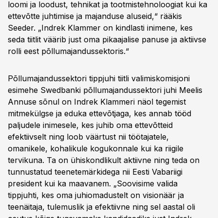
loomi ja loodust, tehnikat ja tootmistehnoloogiat kui ka
ettevõtte juhtimise ja majanduse aluseid,“ rääkis
Seeder. „Indrek Klammer on kindlasti inimene, kes
seda tiitlit väärib just oma pikaajalise panuse ja aktiivse
rolli eest põllumajandussektoris.“
Põllumajandussektori tippjuhi tiitli valimiskomisjoni
esimehe Swedbanki põllumajandussektori juhi Meelis
Annuse sõnul on Indrek Klammeri näol tegemist
mitmekülgse ja eduka ettevõtjaga, kes annab tööd
paljudele inimesele, kes juhib oma ettevõtteid
efektiivselt ning loob väärtust nii töötajatele,
omanikele, kohalikule kogukonnale kui ka riigile
tervikuna. Ta on ühiskondlikult aktiivne ning teda on
tunnustatud teenetemärkidega nii Eesti Vabariigi
president kui ka maavanem. „Soovisime valida
tippjuhti, kes oma juhiomadustelt on visionäär ja
teenäitaja, tulemuslik ja efektiivne ning sel aastal oli