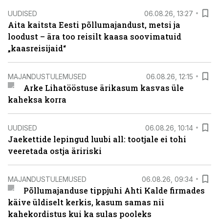
UUDISED
06.08.26, 13:27
Aita kaitsta Eesti põllumajandust, metsi ja
loodust – ära too reisilt kaasa soovimatuid
„kaasreisijaid“
MAJANDUSTULEMUSED
06.08.26, 12:15
Arke Lihatööstuse ärikasum kasvas üle
kaheksa korra
UUDISED
06.08.26, 10:14
Jaekettide lepingud luubi all: tootjale ei tohi
veeretada ostja äririski
MAJANDUSTULEMUSED
06.08.26, 09:34
Põllumajanduse tippjuhi Ahti Kalde firmades
käive üldiselt kerkis, kasum samas nii
kahekordistus kui ka sulas pooleks