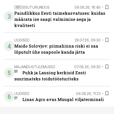
SISUTURUNDUS
09.06.26, 16:46
ST
Paindlikkus Eesti taimekasvatuses: kuidas
3
määrata ise saagi valmimise aega ja
kvaliteeti
UUDISED
29.07.26, 09:30
4
Maido Solovjov: piimahinna riski ei saa
lõputult ühe osapoole kanda jätta
MAJANDUSTULEMUSED
07.08.26, 09:30
5
Puhk ja Lausing kerkisid Eesti
suurimateks toidutöösturiteks
UUDISED
04.08.26, 11:23
6
Linas Agro avas Muugal viljaterminali