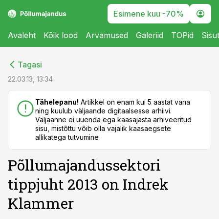
Esimene kuu -70%
Avaleht
Kõik lood
Arvamused
Galeriid
TOPid
Sisu
cebook
cebook
Tagasi
Twitter)
Twitter)
22.03.13, 13:34
kedIn
kedIn
Tähelepanu!
Artikkel on enam kui 5 aastat vana
ning kuulub väljaande digitaalsesse arhiivi.
ail
ail
Väljaanne ei uuenda ega kaasajasta arhiveeritud
sisu, mistõttu võib olla vajalik kaasaegsete
k
k
allikatega tutvumine
Põllumajandussektori
tippjuht 2013 on Indrek
Klammer