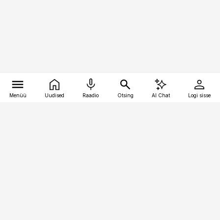
Menüü
Uudised
Raadio
Otsing
AI Chat
Logi sisse
Vana-Lõuna 39/1, 19094 Tallinn
(+372) 667 0111
pollumajandus@pollumajandus.ee
Telli
Reklaam
Firmast