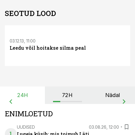
SEOTUD LOOD
03.12.13, 11:00
Leedu võil hoitakse silma peal
24H
72H
Nädal
ENIMLOETUD
UUDISED
03.08.26, 12:00
1
Lugeja küsib: mis toimub Läti