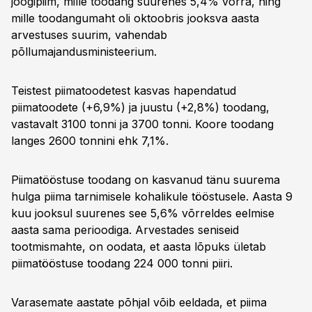
joogipiim, mille toodang suurenes 5,4% võrra, ning
mille toodangumaht oli oktoobris jooksva aasta
arvestuses suurim, vahendab
põllumajandusministeerium.
Teistest piimatoodetest kasvas hapendatud
piimatoodete (+6,9%) ja juustu (+2,8%) toodang,
vastavalt 3100 tonni ja 3700 tonni. Koore toodang
langes 2600 tonnini ehk 7,1%.
Piimatööstuse toodang on kasvanud tänu suurema
hulga piima tarnimisele kohalikule tööstusele. Aasta 9
kuu jooksul suurenes see 5,6% võrreldes eelmise
aasta sama perioodiga. Arvestades seniseid
tootmismahte, on oodata, et aasta lõpuks ületab
piimatööstuse toodang 224 000 tonni piiri.
Varasemate aastate põhjal võib eeldada, et piima