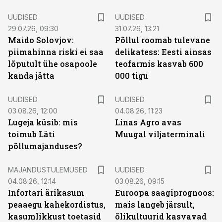
UUDISED
UUDISED
29.07.26, 09:30
31.07.26, 13:21
Maido Solovjov:
Põllul roomab tulevane
piimahinna riski ei saa
delikatess: Eesti ainsas
lõputult ühe osapoole
teofarmis kasvab 600
kanda jätta
000 tigu
UUDISED
UUDISED
03.08.26, 12:00
04.08.26, 11:23
Lugeja küsib: mis
Linas Agro avas
toimub Läti
Muugal viljaterminali
põllumajanduses?
MAJANDUSTULEMUSED
UUDISED
04.08.26, 12:14
03.08.26, 09:15
Infortari ärikasum
Euroopa saagiprognoos:
peaaegu kahekordistus,
mais langeb järsult,
kasumlikkust toetasid
õlikultuurid kasvavad