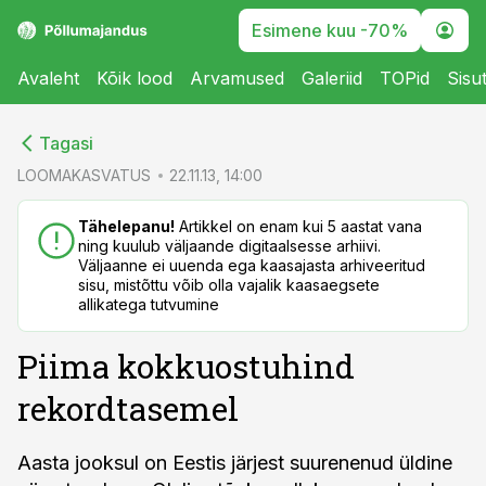
Esimene kuu -70%
Avaleht
Kõik lood
Arvamused
Galeriid
TOPid
Sisu
cebook
cebook
Tagasi
Twitter)
Twitter)
LOOMAKASVATUS
22.11.13, 14:00
kedIn
kedIn
Tähelepanu!
Artikkel on enam kui 5 aastat vana
ning kuulub väljaande digitaalsesse arhiivi.
ail
ail
Väljaanne ei uuenda ega kaasajasta arhiveeritud
sisu, mistõttu võib olla vajalik kaasaegsete
k
k
allikatega tutvumine
Piima kokkuostuhind
rekordtasemel
Aasta jooksul on Eestis järjest suurenenud üldine