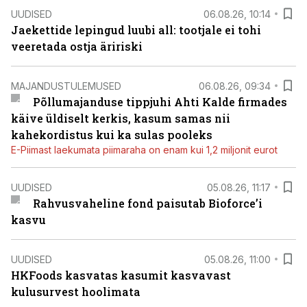
UUDISED
06.08.26, 10:14
Jaekettide lepingud luubi all: tootjale ei tohi
veeretada ostja äririski
MAJANDUSTULEMUSED
06.08.26, 09:34
Põllumajanduse tippjuhi Ahti Kalde firmades
käive üldiselt kerkis, kasum samas nii
kahekordistus kui ka sulas pooleks
E-Piimast laekumata piimaraha on enam kui 1,2 miljonit eurot
UUDISED
05.08.26, 11:17
Rahvusvaheline fond paisutab Bioforce’i
kasvu
UUDISED
05.08.26, 11:00
HKFoods kasvatas kasumit kasvavast
kulusurvest hoolimata