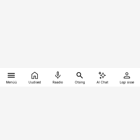
Menüü
Uudised
Raadio
Otsing
AI Chat
Logi sisse
Vana-Lõuna 39/1, 19094 Tallinn
(+372) 667 0111
pollumajandus@pollumajandus.ee