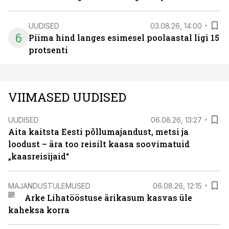
UUDISED
03.08.26, 14:00
6
Piima hind langes esimesel poolaastal ligi 15
protsenti
VIIMASED UUDISED
UUDISED
06.08.26, 13:27
Aita kaitsta Eesti põllumajandust, metsi ja
loodust – ära too reisilt kaasa soovimatuid
„kaasreisijaid“
MAJANDUSTULEMUSED
06.08.26, 12:15
Arke Lihatööstuse ärikasum kasvas üle
kaheksa korra