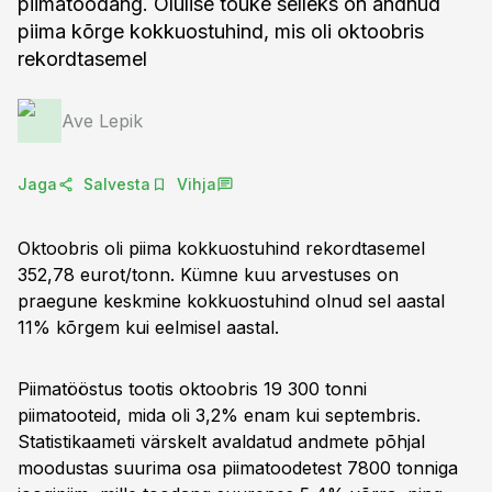
piimatoodang. Olulise tõuke selleks on andnud
piima kõrge kokkuostuhind, mis oli oktoobris
rekordtasemel
Ave Lepik
Jaga
Salvesta
Vihja
Oktoobris oli piima kokkuostuhind rekordtasemel
352,78 eurot/tonn. Kümne kuu arvestuses on
praegune keskmine kokkuostuhind olnud sel aastal
11% kõrgem kui eelmisel aastal.
Piimatööstus tootis oktoobris 19 300 tonni
piimatooteid, mida oli 3,2% enam kui septembris.
Statistikaameti värskelt avaldatud andmete põhjal
moodustas suurima osa piimatoodetest 7800 tonniga