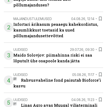
põllumajanduses?
MAJANDUSTULEMUSED
04.08.26, 12:14
Infortari ärikasum peaaegu kahekordistus,
2
kasumlikkust toetasid ka uued
põllumajandusettevõtted
UUDISED
29.07.26, 09:30
3
Maido Solovjov: piimahinna riski ei saa
lõputult ühe osapoole kanda jätta
UUDISED
05.08.26, 11:17
4
Rahvusvaheline fond paisutab Bioforce’i
kasvu
UUDISED
04.08.26, 11:23
5
Linas Agro avas Muugal viljaterminali