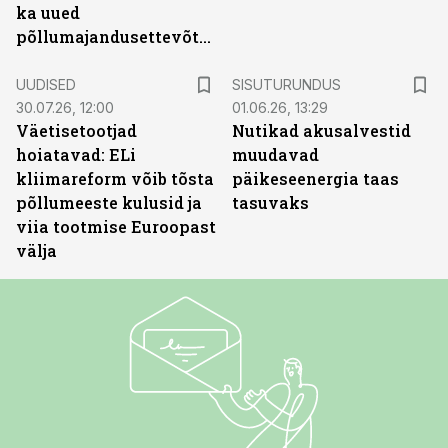
ka uued
põllumajandusettevõtted
ST
UUDISED
SISUTURUNDUS
30.07.26, 12:00
01.06.26, 13:29
Väetisetootjad
Nutikad akusalvestid
hoiatavad: ELi
muudavad
kliimareform võib tõsta
päikeseenergia taas
põllumeeste kulusid ja
tasuvaks
viia tootmise Euroopast
välja