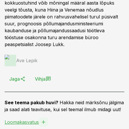
kokkuostuhind võib mõningal määral aasta lõpuks
veelgi tõusta, kuna Hiina ja Venemaa nõudlus
piimatoodete järele on rahvusvahelisel turul püsivalt
suur, prognoosis põllumajandusministeeriumi
kaubanduse ja põllumajandussaadusi töötleva
tööstuse osakonna turu arendamise büroo
peaspetsialist Joosep Lukk.
Ave Lepik
Jaga
Vihja
See teema pakub huvi?
Hakka neid märksõnu jälgima
ja saad alati teavituse, kui sel teemal ilmub midagi uut!
Loomakasvatus