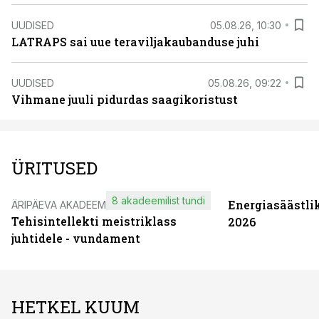
UUDISED
05.08.26, 10:30
LATRAPS sai uue teraviljakaubanduse juhi
UUDISED
05.08.26, 09:22
Vihmane juuli pidurdas saagikoristust
ÜRITUSED
8 akadeemilist tundi
Energiasäästli
ÄRIPÄEVA AKADEEMIA
Tehisintellekti meistriklass
2026
juhtidele - vundament
HETKEL KUUM