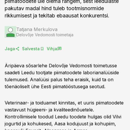
piimatoodete üle olema rangem, sest leedulaste
pakutav madal hind tuleb tootmisnormide
rikkumisest ja tekitab eba­ausat konkurentsi.
Tatjana Merkulova
Delovõje Vedomosti toimetaja
Jaga
Salvesta
Vihja
Äripäeva sõsarlehe Delovõje Vedomosti toimetusse
saadeti Leedu tootjate piimatoodete laborianalüüside
tulemused. Analüüsi palus teha eraisik, kuid ta on
tõenäoliselt ühe Eesti piimatööstusega seotud.
Veterinaar- ja toiduamet kinnitas, et uuris piimatoodete
vastavust hügieeni- ja kvaliteedinõuetele.
Kontrollimisele toodud Leedu toodete hulgas olid Vilvi
jogurtid ja kohukesed, Aasa kodujuust ja kohupiim,