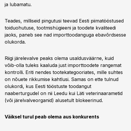
ja lubamatu.
Teades, milliseid pingutusi teevad Eesti piimatööstused
toiduohutuse, tootmishügieeni ja toodete kvaliteedi
jaoks, paneb see nad importtoodanguga ebavõrdsesse
olukorda.
Riigi järelevalve peaks olema usaldusväärne, kuid
võib-olla tuleks kaaluda just importtoodete rangemat
kontrolli. Eriti nendes tootekategooriates, mille suhtes
on nõuete rikkumise kahtlusi. Samas on ette tulnud
olukordi, kus Eesti tööstuste toodangut
naaberturgudel on nii Leedu kui Läti veterinaarametid
(või järelvalveorganid) alusetult blokeerinud.
Väiksel turul peab olema aus konkurents