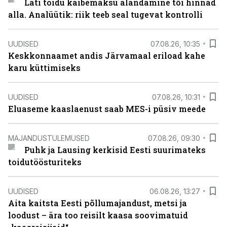
Läti toidu käibemaksu alandamine tõi hinnad
alla. Analüütik: riik teeb seal tugevat kontrolli
UUDISED
07.08.26, 10:35
Keskkonnaamet andis Järvamaal eriload kahe
karu küttimiseks
UUDISED
07.08.26, 10:31
Eluaseme kaaslaenust saab MES-i püsiv meede
MAJANDUSTULEMUSED
07.08.26, 09:30
Puhk ja Lausing kerkisid Eesti suurimateks
toidutöösturiteks
UUDISED
06.08.26, 13:27
Aita kaitsta Eesti põllumajandust, metsi ja
loodust – ära too reisilt kaasa soovimatuid