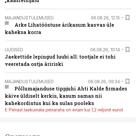
„kaasreisijaid“
MAJANDUSTULEMUSED
06.08.26, 12:15
Arke Lihatööstuse ärikasum kasvas üle
kaheksa korra
UUDISED
06.08.26, 10:14
Jaekettide lepingud luubi all: tootjale ei tohi
veeretada ostja äririski
MAJANDUSTULEMUSED
06.08.26, 09:34
Põllumajanduse tippjuhi Ahti Kalde firmades
käive üldiselt kerkis, kasum samas nii
kahekordistus kui ka sulas pooleks
E-Piimast laekumata piimaraha on enam kui 1,2 miljonit eurot