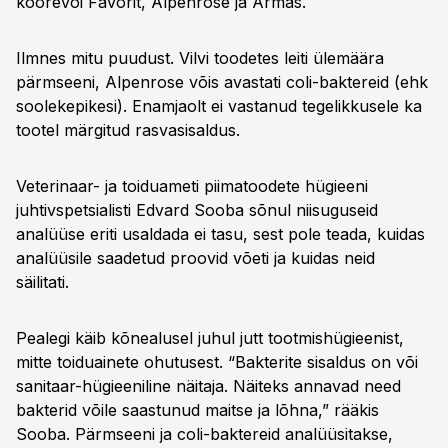
koorevõi Favorit, Alpenrose ja Armas.
Ilmnes mitu puudust. Vilvi toodetes leiti ülemäära
pärmseeni, Alpenrose võis avastati coli-baktereid (ehk
soolekepikesi). Enamjaolt ei vastanud tegelikkusele ka
tootel märgitud rasvasisaldus.
Veterinaar- ja toiduameti piimatoodete hügieeni
juhtivspetsialisti Edvard Sooba sõnul niisuguseid
analüüse eriti usaldada ei tasu, sest pole teada, kuidas
analüüsile saadetud proovid võeti ja kuidas neid
säilitati.
Pealegi käib kõnealusel juhul jutt tootmishügieenist,
mitte toiduainete ohutusest. “Bakterite sisaldus on või
sanitaar-hügieeniline näitaja. Näiteks annavad need
bakterid võile saastunud maitse ja lõhna,” rääkis
Sooba. Pärmseeni ja coli-baktereid analüüsitakse,