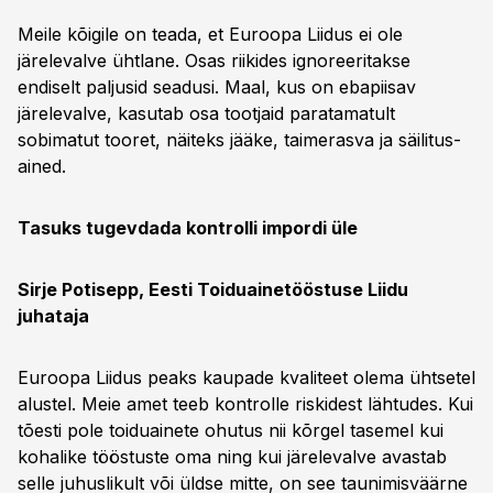
Meile kõigile on teada, et ­Euroopa Liidus ei ole
järelevalve ühtlane. Osas riikides ignoreeritakse
endiselt paljusid seadusi. Maal, kus on ebapiisav
järelevalve, kasutab osa tootjaid paratamatult
sobimatut tooret, näiteks jääke, taimerasva ja säilitus­
ained.
Tasuks tugevdada kontrolli impordi üle
Sirje Potisepp, Eesti Toiduainetööstuse Liidu
juhataja
Euroopa Liidus peaks kaupade kvaliteet olema ühtsetel
alustel. Meie amet teeb kontrolle riskidest lähtudes. Kui
tõesti pole toiduainete ohutus nii kõrgel tasemel kui
kohalike tööstuste oma ning kui järelevalve avastab
selle juhuslikult või üldse mitte, on see taunimisväärne