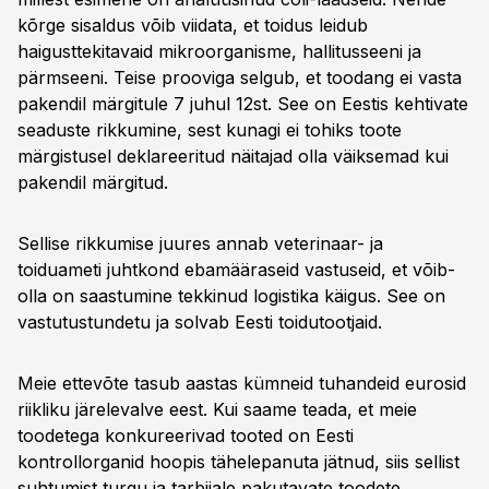
kõrge sisaldus võib viidata, et toidus leidub
haigusttekitavaid mikro­organisme, hallitusseeni ja
pärmseeni. Teise prooviga selgub, et toodang ei vasta
pakendil märgitule 7 juhul 12st. See on Eestis kehtivate
seaduste rikkumine, sest kunagi ei tohiks toote
märgistusel deklareeritud näitajad olla väiksemad kui
pakendil märgitud.
Sellise rikkumise juures annab veterinaar- ja
toiduameti juhtkond ebamääraseid vastuseid, et võib-
olla on saastumine tekkinud logistika käigus. See on
vastutustundetu ja solvab Eesti toidu­tootjaid.
Meie ettevõte tasub aastas kümneid tuhandeid eurosid
riikliku järelevalve eest. Kui saame teada, et meie
toodetega konkureerivad tooted on Eesti
kontrollorganid hoopis tähelepanuta jätnud, siis sellist
suhtumist turgu ja tarbijale pakutavate toodete