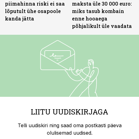
piimahinna riski ei saa
maksta üle 30 000 euro:
lõputult ühe osapoole
miks tasub kombain
kanda jätta
enne hooaega
põhjalikult üle vaadata
LIITU UUDISKIRJAGA
Telli uudiskiri ning saad oma postkasti päeva
olulisemad uudised.