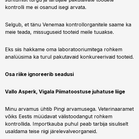
kontrolli me ei osanud isegi arvata.
Selgub, et tänu Venemaa kontrollorganitele saame ka
meie teada, missuguseid tooteid meile tuuakse.
Eks siis hakkame oma laboratooriumitega rohkem
analüüsima ka turul pakutavaid konkureerivaid tooteid.
Osa riike ignoreerib seadusi
Vallo Asperk, Vigala Piimatoostuse juhatuse liige
Minu arvamus ühtib Pingi arvamusega. Veterinaaramet
võiks Eestis müüdavat välistoodangut rohkem
kontrollida. Importkauba puhul peab tarbija sisuliselt
usaldama teise riigi järelevalveorganeid.