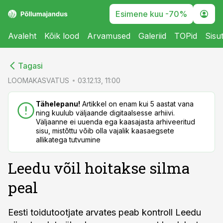
Esimene kuu -70%
Avaleht
Kõik lood
Arvamused
Galeriid
TOPid
Sisu
cebook
cebook
Tagasi
Twitter)
Twitter)
LOOMAKASVATUS
03.12.13, 11:00
kedIn
kedIn
Tähelepanu!
Artikkel on enam kui 5 aastat vana
ning kuulub väljaande digitaalsesse arhiivi.
ail
ail
Väljaanne ei uuenda ega kaasajasta arhiveeritud
sisu, mistõttu võib olla vajalik kaasaegsete
k
k
allikatega tutvumine
Leedu võil hoitakse silma
peal
Eesti toidutootjate arvates peab kontroll Leedu