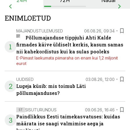
24H
72H
Nädal
ENIMLOETUD
MAJANDUSTULEMUSED
06.08.26, 09:34
Põllumajanduse tippjuhi Ahti Kalde
firmades käive üldiselt kerkis, kasum samas
1
nii kahekordistus kui ka sulas pooleks
E-Piimast laekumata piimaraha on enam kui 1,2 miljonit
eurot
UUDISED
03.08.26, 12:00
2
Lugeja küsib: mis toimub Läti
põllumajanduses?
SISUTURUNDUS
09.06.26, 16:46
ST
Paindlikkus Eesti taimekasvatuses: kuidas
3
määrata ise saagi valmimise aega ja