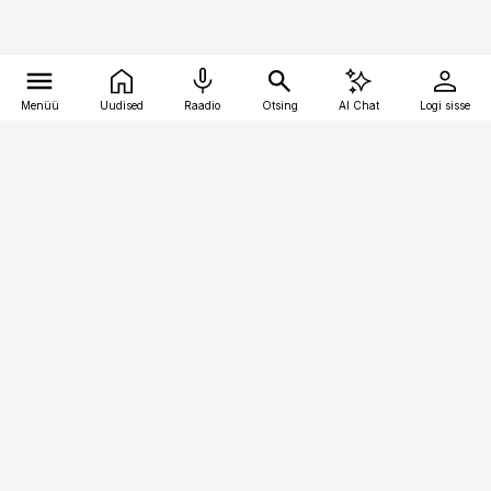
Menüü
Uudised
Raadio
Otsing
AI Chat
Logi sisse
Vana-Lõuna 39/1, 19094 Tallinn
(+372) 667 0111
pollumajandus@pollumajandus.ee
Telli
Reklaam
Firmast
Sisu kasutamisõigused
Ajakirjaniku
eetikakoodeks
Üldtingimused
Privaatsustingimused