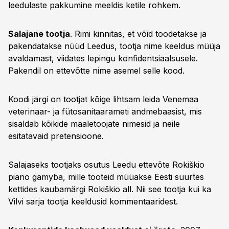
leedulaste pakkumine meeldis ketile rohkem.
Salajane tootja
. Rimi kinnitas, et võid toodetakse ja
pakendatakse nüüd Leedus, tootja nime keeldus müüja
avaldamast, viidates lepingu konfidentsiaalsusele.
Pakendil on ettevõtte nime asemel selle kood.
Koodi järgi on tootjat kõige lihtsam leida Venemaa
veterinaar- ja fütosanitaarameti andmebaasist, mis
sisaldab kõikide maaletoojate nimesid ja neile
esitatavaid pretensioone.
Salajaseks tootjaks osutus Leedu ettevõte Rokiškio
piano gamyba, mille tooteid müüakse Eesti suurtes
kettides kaubamärgi Rokiškio all. Nii see tootja kui ka
Vilvi sarja tootja keeldusid kommentaaridest.