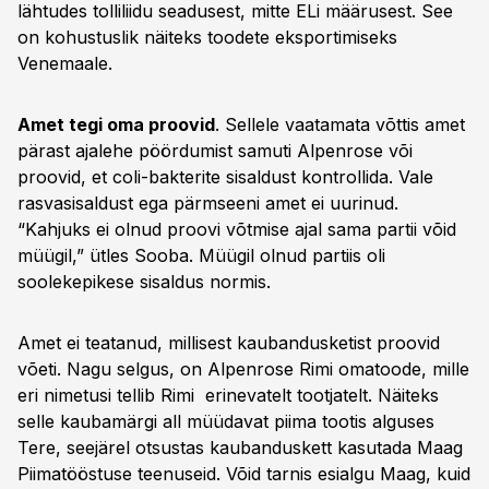
lähtudes tolliliidu seadusest, mitte ELi määrusest. See
on kohustuslik näiteks toodete eksportimiseks
Venemaale.
Amet tegi oma proovid
. Sellele vaatamata võttis amet
pärast ajalehe pöördumist samuti Alpenrose või
proovid, et coli-bakterite sisaldust kontrollida. Vale
rasvasisaldust ega pärmseeni amet ei ­uurinud.
“Kahjuks ei olnud proovi võtmise ajal sama partii võid
müügil,” ütles Sooba. Müügil olnud partiis oli
soolekepikese sisaldus normis.
Amet ei teatanud, millisest kaubandusketist proovid
võeti. Nagu selgus, on Alpenrose Rimi omatoode, mille
eri nimetusi tellib Rimi erinevatelt tootjatelt. Näiteks
selle kaubamärgi all müüdavat piima tootis alguses
Tere, seejärel otsustas kaubanduskett kasutada Maag
Piimatööstuse teenuseid. Võid tarnis esialgu Maag, kuid