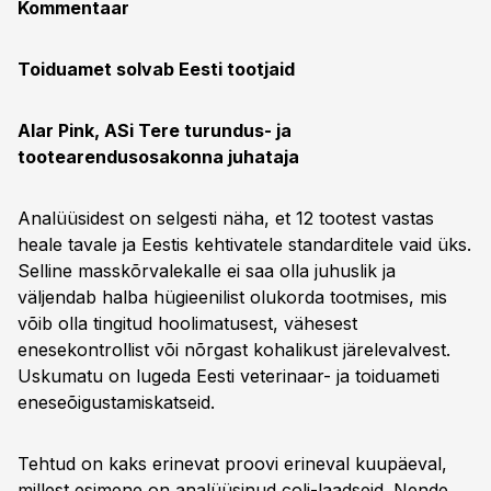
Kommentaar
Toiduamet solvab Eesti tootjaid
Alar Pink, ASi Tere turundus- ja
tootearendusosakonna juhataja
Analüüsidest on selgesti näha, et 12 tootest vastas
heale tavale ja Eestis kehtivatele standarditele vaid üks.
Selline masskõrvalekalle ei saa olla juhuslik ja
väljendab halba hügieenilist olukorda tootmises, mis
võib olla tingitud hoolimatusest, vähesest
enesekontrollist või nõrgast kohalikust järelevalvest.
Uskumatu on lugeda Eesti veterinaar- ja toiduameti
enese­õigustamiskatseid.
Tehtud on kaks erinevat proovi erineval kuupäeval,
millest esimene on analüüsinud coli-laadseid. Nende