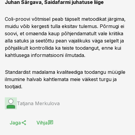
Juhan Särgava, Saidafarmi juhatuse liige
Coli-proovi võtmisel peab täpselt metoodikat järgima,
muidu võib kergesti tulla eksitav tulemus. Põrmugi ei
soovi, et omaenda kaup põhjendamatult vale kriitika
alla satuks ja seetõttu pean vajalikuks väga selgelt ja
põhjalikult kontrollida ka teiste toodangut, enne kui
kahtlusega informatsiooni ilmutada.
Standardist madalama kvaliteediga toodangu müügile
ilmumine halvab kahtlemata meie väikest turgu ja
tootjaid.
Tatjana Merkulova
Jaga
Vihja