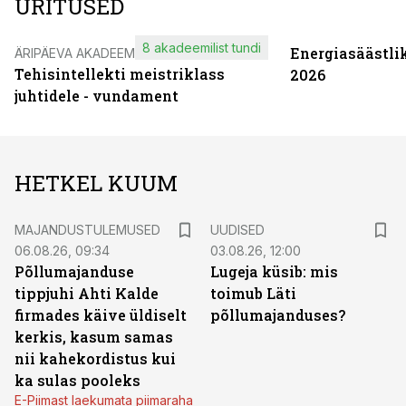
ÜRITUSED
8 akadeemilist tundi
Energiasäästli
ÄRIPÄEVA AKADEEMIA
Tehisintellekti meistriklass
2026
juhtidele - vundament
HETKEL KUUM
MAJANDUSTULEMUSED
UUDISED
06.08.26, 09:34
03.08.26, 12:00
Põllumajanduse
Lugeja küsib: mis
tippjuhi Ahti Kalde
toimub Läti
firmades käive üldiselt
põllumajanduses?
kerkis, kasum samas
nii kahekordistus kui
ka sulas pooleks
E-Piimast laekumata piimaraha