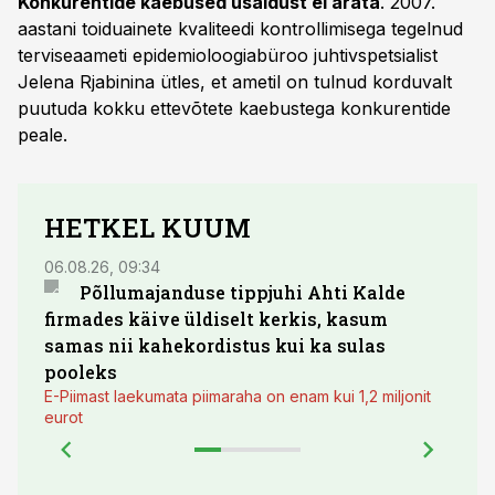
Konkurentide kaebused usaldust ei ärata
. 2007.
aastani toiduainete kvaliteedi kontrollimisega tegelnud
terviseaameti epidemioloogiabüroo juhtivspetsialist
Jelena Rjabinina ütles, et ametil on tulnud korduvalt
puutuda kokku ettevõtete kaebustega konkurentide
peale.
HETKEL KUUM
06.08.26, 09:34
03.08.
Põllumajanduse tippjuhi Ahti Kalde
Luge
firmades käive üldiselt kerkis, kasum
põll
samas nii kahekordistus kui ka sulas
pooleks
E-Piimast laekumata piimaraha on enam kui 1,2 miljonit
eurot