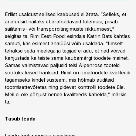
Erilist usaldust sellised kaebused ei ärata. “Selleks, et
analüüsid näitaks ebarahuldavaid tulemusi, piisab
säilitamis- või transporditingimuste rikkumisest,”
selgitas ta. Rimi Eesti Foodi esindaja Katrin Bats kahtles
samuti, kas esimest analüüsi võib usaldada. “Ilmselt
tehakse seda meelega ja tegijad ei adu, et nad võivad
kahjustada ka teiste sama kaubamärgi toodete mainet.
Samas valmistavad paljusid teisi Alpenrose tooteid
sootuks teised hankijad. Rimil on omatoodete kvaliteedi
tagamiseks kindel süsteem, mis hõlmab ­auditeid
tootmisettevõtetes ning pidevat kontrolli toodete üle.
Meil ei ole põhjust nende kvaliteedis kahelda,” märkis
ta.
Tasub teada
Leedu tootja mustas nimekirjas