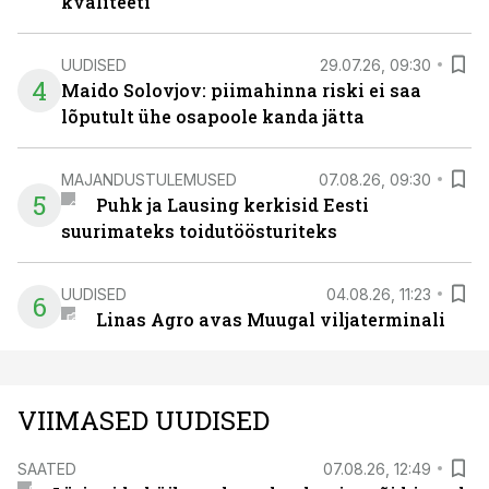
kvaliteeti
UUDISED
29.07.26, 09:30
4
Maido Solovjov: piimahinna riski ei saa
lõputult ühe osapoole kanda jätta
MAJANDUSTULEMUSED
07.08.26, 09:30
5
Puhk ja Lausing kerkisid Eesti
suurimateks toidutöösturiteks
UUDISED
04.08.26, 11:23
6
Linas Agro avas Muugal viljaterminali
VIIMASED UUDISED
SAATED
07.08.26, 12:49