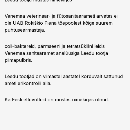
Venemaa veterinaar- ja fütosanitaarameti arvates ei
ole UAB Rokiškio Piena tõepoolest kõige suurem
puhtusearmastaja.
coli-baktereid, pärmseeni ja tetratsükliini leidis
Venemaa sanitaaramet analüüsiga Leedu tootja
piimapulbris.
Leedu tootjad on viimastel aastatel korduvalt sattunud
ameti erikontrolli alla.
Ka Eesti ettevõtteid on mustas nimekirjas olnud.