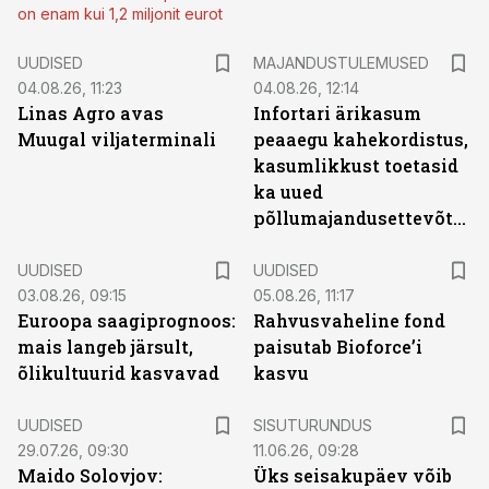
on enam kui 1,2 miljonit eurot
UUDISED
MAJANDUSTULEMUSED
04.08.26, 11:23
04.08.26, 12:14
Linas Agro avas
Infortari ärikasum
Muugal viljaterminali
peaaegu kahekordistus,
kasumlikkust toetasid
ka uued
põllumajandusettevõtted
UUDISED
UUDISED
03.08.26, 09:15
05.08.26, 11:17
Euroopa saagiprognoos:
Rahvusvaheline fond
mais langeb järsult,
paisutab Bioforce’i
õlikultuurid kasvavad
kasvu
ST
UUDISED
SISUTURUNDUS
29.07.26, 09:30
11.06.26, 09:28
Maido Solovjov:
Üks seisakupäev võib