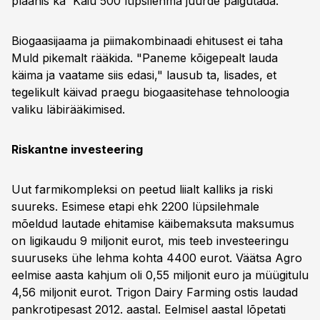
plaanis ka Kaiu 500 lüpsilehma juurde paigutada.
Biogaasijaama ja piimakombinaadi ehitusest ei taha
Muld pikemalt rääkida. "Paneme kõigepealt lauda
käima ja vaatame siis edasi," lausub ta, lisades, et
tegelikult käivad praegu biogaasitehase tehnoloogia
valiku läbirääkimised.
Riskantne investeering
Uut farmikompleksi on peetud liialt kalliks ja riski
suureks. Esimese etapi ehk 2200 lüpsilehmale
mõeldud lautade ehitamise käibemaksuta maksumus
on ligikaudu 9 miljonit eurot, mis teeb investeeringu
suuruseks ühe lehma kohta 4400 eurot. Väätsa Agro
eelmise aasta kahjum oli 0,55 miljonit euro ja müügitulu
4,56 miljonit eurot. Trigon Dairy Farming ostis laudad
pankrotipesast 2012. aastal. Eelmisel aastal lõpetati