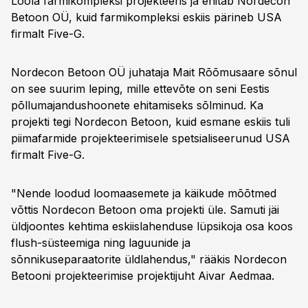
Lõõla farmikompleksi projekteeris ja ehitab Nordecon
Betoon OÜ, kuid farmikompleksi eskiis pärineb USA
firmalt Five-G.
Nordecon Betoon OÜ juhataja Mait Rõõmusaare sõnul
on see suurim leping, mille ettevõte on seni Eestis
põllumajandushoonete ehitamiseks sõlminud. Ka
projekti tegi Nordecon Betoon, kuid esmane eskiis tuli
piimafarmide projekteerimisele spetsialiseerunud USA
firmalt Five-G.
"Nende loodud loomaasemete ja käikude mõõtmed
võttis Nordecon Betoon oma projekti üle. Samuti jäi
üldjoontes kehtima eskiislahenduse lüpsikoja osa koos
flush-süsteemiga ning laguunide ja
sõnnikuseparaatorite üldlahendus," rääkis Nordecon
Betooni projekteerimise projektijuht Aivar Aedmaa.