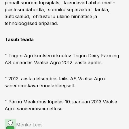
pinnalt suurem lüpsiplats, täiendavad abihooned -
puistesöödahoidla, sõnniku separaator, tankla,
autokaalud, ehitusturu üldine hinnatase ja
tehnoloogilised eripärad.
Tasub teada
" Trigon Agri kontserni kuuluv Trigon Dairy Farming
AS omandas Väätsa Agro 2012. aasta aprillis.
" 2012. aasta detsembris täitis AS Väätsa Agro
saneerimiskava ennetähtaegselt.
" Pärnu Maakohus lõpetas 10. jaanuari 2013 Väätsa
Agro saneerimismenetluse.
Merike Lees