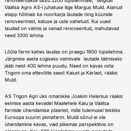
renoveeritakse lautu 2200 lüpsilehmale," selgitas
Väätsa Agro AS-i juhatuse liige Margus Muld. Alanud
etapp hõlmab ka noorkarja lautade ning küünide
renoveerimist, katuse ja uste vahetust. Kui uued
laudad on valmis ja vanad renoveeritud, mahutavad
need 3300 lehma.
Lõõla farmi kahes laudas on praegu 1800 lüpsilehma.
Järgmise aasta sügiseks valmivate lautade täitmiseks
jääb neist 400 lehma puudu. Need on kavas osta
Trigoni oma ettevõtte seest Kaiust ja Kärlast, rääkis
Muld.
AS Trigon Agri üks omanikke Joakim Helenius rääkis
eelmise aasta kevadel Maalehele Kaiu ja Väätsa
farmide ühendamise plaanist, mille tulemusel tekkiks
Euroopa suurim piimafarm. Muldi sõnul ei ole
ühendamine kavas, vaid pikemas perspektiivis on