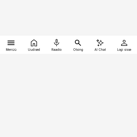
Menüü
Uudised
Raadio
Otsing
AI Chat
Logi sisse
Vana-Lõuna 39/1, 19094 Tallinn
(+372) 667 0111
pollumajandus@pollumajandus.ee
Telli
Reklaam
Firmast
Sisu kasutamisõigused
Ajakirjaniku