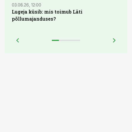
03.08.26, 12:00
29.07
Lugeja küsib: mis toimub Läti
Maid
põllumajanduses?
lõpu