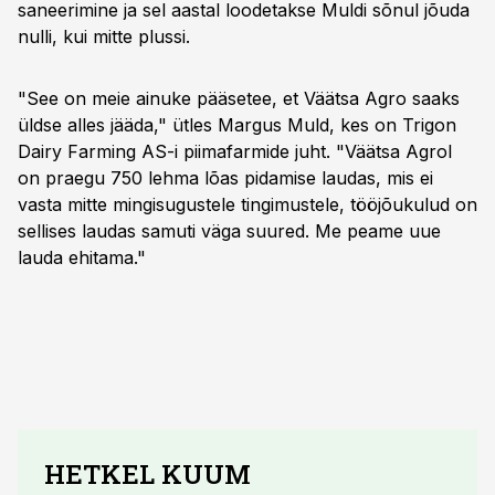
saneerimine ja sel aastal loodetakse Muldi sõnul jõuda
nulli, kui mitte plussi.
"See on meie ainuke pääsetee, et Väätsa Agro saaks
üldse alles jääda," ütles Margus Muld, kes on Trigon
Dairy Farming AS-i piimafarmide juht. "Väätsa Agrol
on praegu 750 lehma lõas pidamise laudas, mis ei
vasta mitte mingisugustele tingimustele, tööjõukulud on
sellises laudas samuti väga suured. Me peame uue
lauda ehitama."
HETKEL KUUM