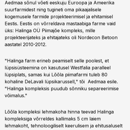
Aedmaa sõnul võeti eeskuju Euroopa ja Ameerika
suurfarmidest ning tugineti oma pikaajalisele
kogemusele farmide projekteerimisel ja ehitamisel
Eestis. Eestis on võrreldava mastaabiga farme vaid
üks: Halinga OÜ Piimajõe kompleks, mille
projekteerijateks ja ehitajateks oli Nordecon Betoon
aastatel 2010-2012.
"Halinga farm erineb peamiselt selle poolest, et
lüpsisüsteemina on kasutusel Westfalia paralleel
lüpsiplats, samas kui Lõõla piimafarmi tuleb 80
kohaline DeLavali lüpsikarussell," tõi Aedmaa esile.
"Halinga kompleksis puudub sõnniku separeerimise
võimalus."
Lõõla kompleksi lehmakoha hinna teevad Halinga
kompleksiga võrreldes kallimaks 5 cm laiem
lehmakoht, tehnoloogiliselt keerulisem ja ehitusaluselt