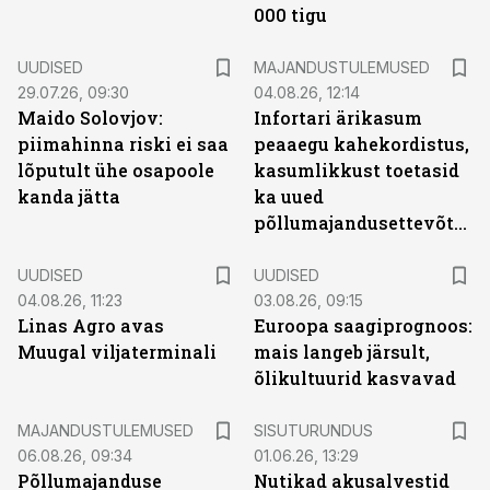
000 tigu
UUDISED
MAJANDUSTULEMUSED
29.07.26, 09:30
04.08.26, 12:14
Maido Solovjov:
Infortari ärikasum
piimahinna riski ei saa
peaaegu kahekordistus,
lõputult ühe osapoole
kasumlikkust toetasid
kanda jätta
ka uued
põllumajandusettevõtted
UUDISED
UUDISED
04.08.26, 11:23
03.08.26, 09:15
Linas Agro avas
Euroopa saagiprognoos:
Muugal viljaterminali
mais langeb järsult,
õlikultuurid kasvavad
ST
MAJANDUSTULEMUSED
SISUTURUNDUS
06.08.26, 09:34
01.06.26, 13:29
Põllumajanduse
Nutikad akusalvestid