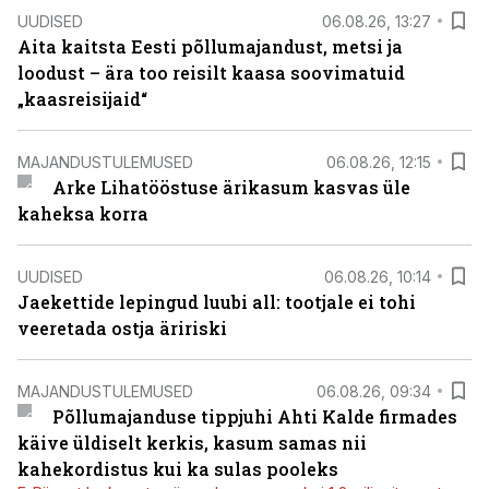
UUDISED
06.08.26, 13:27
Aita kaitsta Eesti põllumajandust, metsi ja
loodust – ära too reisilt kaasa soovimatuid
„kaasreisijaid“
MAJANDUSTULEMUSED
06.08.26, 12:15
Arke Lihatööstuse ärikasum kasvas üle
kaheksa korra
UUDISED
06.08.26, 10:14
Jaekettide lepingud luubi all: tootjale ei tohi
veeretada ostja äririski
MAJANDUSTULEMUSED
06.08.26, 09:34
Põllumajanduse tippjuhi Ahti Kalde firmades
käive üldiselt kerkis, kasum samas nii
kahekordistus kui ka sulas pooleks