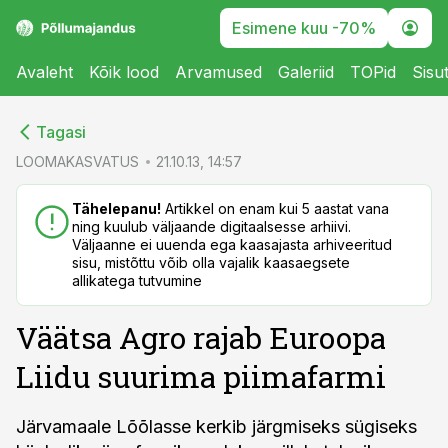
Esimene kuu -70%
Avaleht
Kõik lood
Arvamused
Galeriid
TOPid
Sisu
cebook
cebook
Tagasi
Twitter)
Twitter)
LOOMAKASVATUS
21.10.13, 14:57
kedIn
kedIn
Tähelepanu!
Artikkel on enam kui 5 aastat vana
ning kuulub väljaande digitaalsesse arhiivi.
ail
ail
Väljaanne ei uuenda ega kaasajasta arhiveeritud
sisu, mistõttu võib olla vajalik kaasaegsete
k
k
allikatega tutvumine
Väätsa Agro rajab Euroopa
Liidu suurima piimafarmi
Järvamaale Lõõlasse kerkib järgmiseks sügiseks