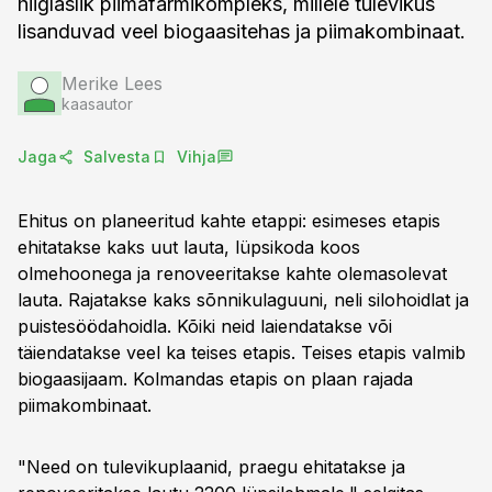
hiiglaslik piimafarmikompleks, millele tulevikus
lisanduvad veel biogaasitehas ja piimakombinaat.
Merike Lees
kaasautor
Jaga
Salvesta
Vihja
Ehitus on planeeritud kahte etappi: esimeses etapis
ehitatakse kaks uut lauta, lüpsikoda koos
olmehoonega ja renoveeritakse kahte olemasolevat
lauta. Rajatakse kaks sõnnikulaguuni, neli silohoidlat ja
puistesöödahoidla. Kõiki neid laiendatakse või
täiendatakse veel ka teises etapis. Teises etapis valmib
biogaasijaam. Kolmandas etapis on plaan rajada
piimakombinaat.
"Need on tulevikuplaanid, praegu ehitatakse ja