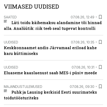
VIIMASED UUDISED
SAATED
07.08.26, 12:49
Läti toidu käibemaksu alandamine tõi hinnad
alla. Analüütik: riik teeb seal tugevat kontrolli
UUDISED
07.08.26, 10:35
Keskkonnaamet andis Järvamaal eriload kahe
karu küttimiseks
UUDISED
07.08.26, 10:31
Eluaseme kaaslaenust saab MES-i püsiv meede
MAJANDUSTULEMUSED
07.08.26, 09:30
Puhk ja Lausing kerkisid Eesti suurimateks
toidutöösturiteks