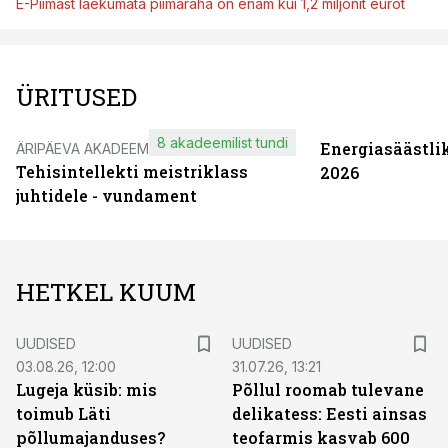
E-Piimast laekumata piimaraha on enam kui 1,2 miljonit eurot
ÜRITUSED
8 akadeemilist tundi
Energiasäästli
ÄRIPÄEVA AKADEEMIA
Tehisintellekti meistriklass
2026
juhtidele - vundament
HETKEL KUUM
UUDISED
UUDISED
03.08.26, 12:00
31.07.26, 13:21
Lugeja küsib: mis
Põllul roomab tulevane
toimub Läti
delikatess: Eesti ainsas
põllumajanduses?
teofarmis kasvab 600