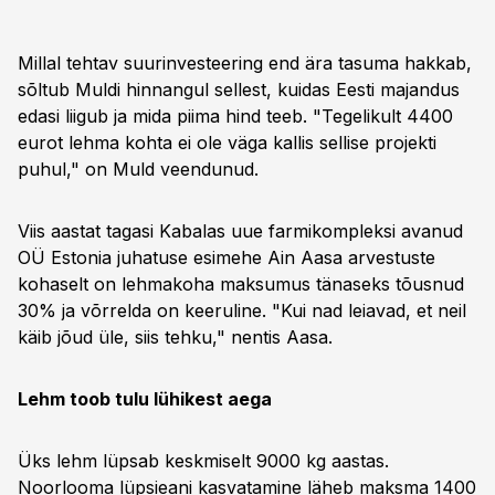
Millal tehtav suurinvesteering end ära tasuma hakkab,
sõltub Muldi hinnangul sellest, kuidas Eesti majandus
edasi liigub ja mida piima hind teeb. "Tegelikult 4400
eurot lehma kohta ei ole väga kallis sellise projekti
puhul," on Muld veendunud.
Viis aastat tagasi Kabalas uue farmikompleksi avanud
OÜ Estonia juhatuse esimehe Ain Aasa arvestuste
kohaselt on lehmakoha maksumus tänaseks tõusnud
30% ja võrrelda on keeruline. "Kui nad leiavad, et neil
käib jõud üle, siis tehku," nentis Aasa.
Lehm toob tulu lühikest aega
Üks lehm lüpsab keskmiselt 9000 kg aastas.
Noorlooma lüpsieani kasvatamine läheb maksma 1400