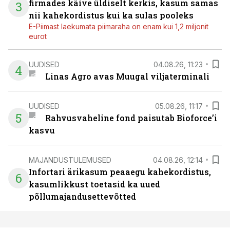
firmades käive üldiselt kerkis, kasum samas
3
nii kahekordistus kui ka sulas pooleks
E-Piimast laekumata piimaraha on enam kui 1,2 miljonit
eurot
UUDISED
04.08.26, 11:23
4
Linas Agro avas Muugal viljaterminali
UUDISED
05.08.26, 11:17
5
Rahvusvaheline fond paisutab Bioforce’i
kasvu
MAJANDUSTULEMUSED
04.08.26, 12:14
Infortari ärikasum peaaegu kahekordistus,
6
kasumlikkust toetasid ka uued
põllumajandusettevõtted