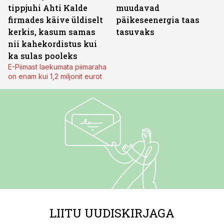
tippjuhi Ahti Kalde
muudavad
firmades käive üldiselt
päikeseenergia taas
kerkis, kasum samas
tasuvaks
nii kahekordistus kui
ka sulas pooleks
E-Piimast laekumata piimaraha
on enam kui 1,2 miljonit eurot
LIITU UUDISKIRJAGA