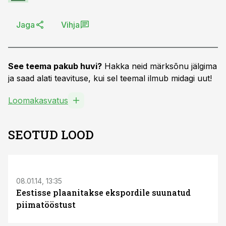
Jaga
Vihja
See teema pakub huvi?
Hakka neid märksõnu jälgima
ja saad alati teavituse, kui sel teemal ilmub midagi uut!
Loomakasvatus
SEOTUD LOOD
08.01.14, 13:35
Eestisse plaanitakse ekspordile suunatud
piimatööstust