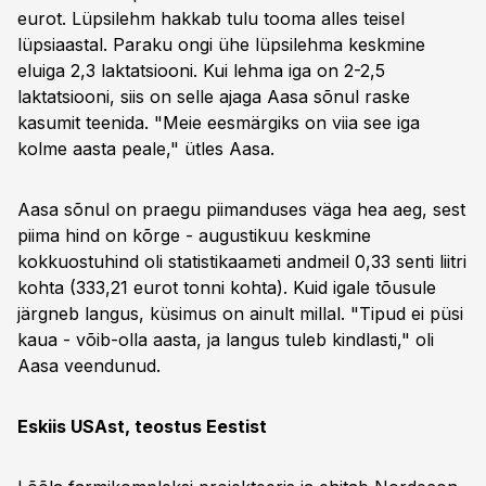
eurot. Lüpsilehm hakkab tulu tooma alles teisel
lüpsiaastal. Paraku ongi ühe lüpsilehma keskmine
eluiga 2,3 laktatsiooni. Kui lehma iga on 2-2,5
laktatsiooni, siis on selle ajaga Aasa sõnul raske
kasumit teenida. "Meie eesmärgiks on viia see iga
kolme aasta peale," ütles Aasa.
Aasa sõnul on praegu piimanduses väga hea aeg, sest
piima hind on kõrge - augustikuu keskmine
kokkuostuhind oli statistikaameti andmeil 0,33 senti liitri
kohta (333,21 eurot tonni kohta). Kuid igale tõusule
järgneb langus, küsimus on ainult millal. "Tipud ei püsi
kaua - võib-olla aasta, ja langus tuleb kindlasti," oli
Aasa veendunud.
Eskiis USAst, teostus Eestist