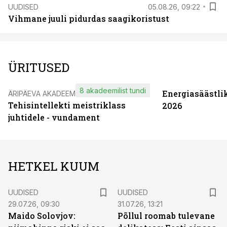
UUDISED
05.08.26, 09:22
Vihmane juuli pidurdas saagikoristust
ÜRITUSED
8 akadeemilist tundi
Energiasäästli
ÄRIPÄEVA AKADEEMIA
Tehisintellekti meistriklass
2026
juhtidele - vundament
HETKEL KUUM
UUDISED
UUDISED
29.07.26, 09:30
31.07.26, 13:21
Maido Solovjov:
Põllul roomab tulevane