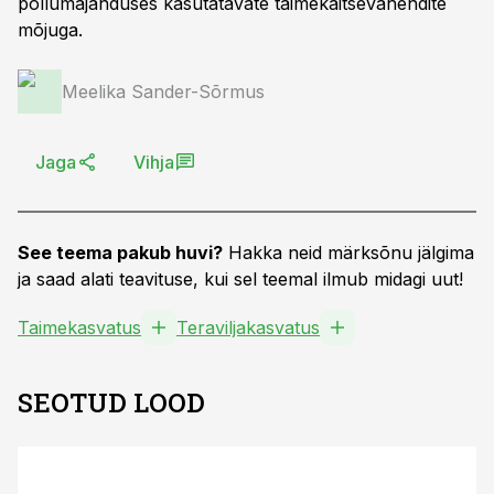
põllumajanduses kasutatavate taimekaitsevahendite
mõjuga.
Meelika Sander-Sõrmus
Jaga
Vihja
See teema pakub huvi?
Hakka neid märksõnu jälgima
ja saad alati teavituse, kui sel teemal ilmub midagi uut!
Taimekasvatus
Teraviljakasvatus
SEOTUD LOOD