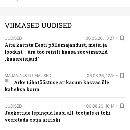
VIIMASED UUDISED
UUDISED
06.08.26, 13:27
Aita kaitsta Eesti põllumajandust, metsi ja
loodust – ära too reisilt kaasa soovimatuid
„kaasreisijaid“
MAJANDUSTULEMUSED
06.08.26, 12:15
Arke Lihatööstuse ärikasum kasvas üle
kaheksa korra
UUDISED
06.08.26, 10:14
Jaekettide lepingud luubi all: tootjale ei tohi
veeretada ostja äririski