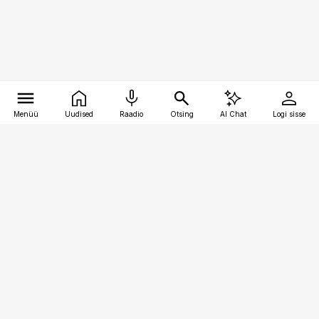
Menüü
Uudised
Raadio
Otsing
AI Chat
Logi sisse
Vana-Lõuna 39/1, 19094 Tallinn
(+372) 667 0111
pollumajandus@pollumajandus.ee
Telli
Reklaam
Firmast
Sisu kasutamisõigused
Ajakirjaniku