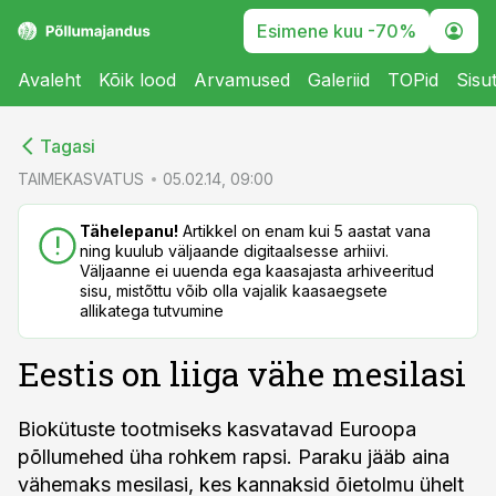
Esimene kuu -70%
Avaleht
Kõik lood
Arvamused
Galeriid
TOPid
Sisu
cebook
cebook
Tagasi
Twitter)
Twitter)
TAIMEKASVATUS
05.02.14, 09:00
kedIn
kedIn
Tähelepanu!
Artikkel on enam kui 5 aastat vana
ning kuulub väljaande digitaalsesse arhiivi.
ail
ail
Väljaanne ei uuenda ega kaasajasta arhiveeritud
sisu, mistõttu võib olla vajalik kaasaegsete
k
k
allikatega tutvumine
Eestis on liiga vähe mesilasi
Biokütuste tootmiseks kasvatavad Euroopa
põllumehed üha rohkem rapsi. Paraku jääb aina
vähemaks mesilasi, kes kannaksid õietolmu ühelt