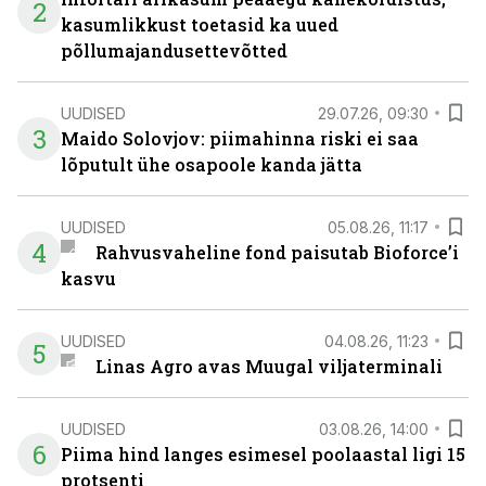
2
kasumlikkust toetasid ka uued
põllumajandusettevõtted
UUDISED
29.07.26, 09:30
3
Maido Solovjov: piimahinna riski ei saa
lõputult ühe osapoole kanda jätta
UUDISED
05.08.26, 11:17
4
Rahvusvaheline fond paisutab Bioforce’i
kasvu
UUDISED
04.08.26, 11:23
5
Linas Agro avas Muugal viljaterminali
UUDISED
03.08.26, 14:00
6
Piima hind langes esimesel poolaastal ligi 15
protsenti