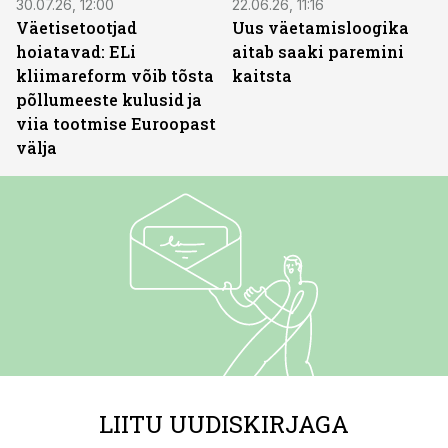
30.07.26, 12:00
22.06.26, 11:16
Väetisetootjad
Uus väetamisloogika
hoiatavad: ELi
aitab saaki paremini
kliimareform võib tõsta
kaitsta
põllumeeste kulusid ja
viia tootmise Euroopast
välja
LIITU UUDISKIRJAGA