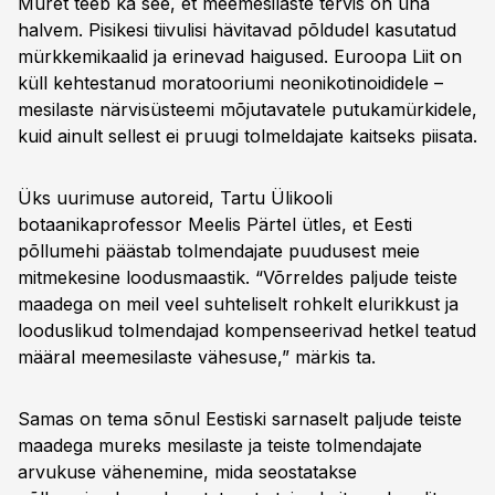
Muret teeb ka see, et meemesilaste tervis on üha
halvem. Pisikesi tiivulisi hävitavad põldudel kasutatud
mürkkemikaalid ja erinevad haigused. Euroopa Liit on
küll kehtestanud moratooriumi neonikotinoididele –
mesilaste närvisüsteemi mõjutavatele putukamürkidele,
kuid ainult sellest ei pruugi tolmeldajate kaitseks piisata.
Üks uurimuse autoreid, Tartu Ülikooli
botaanikaprofessor Meelis Pärtel ütles, et Eesti
põllumehi päästab tolmendajate puudusest meie
mitmekesine loodusmaastik. “Võrreldes paljude teiste
maadega on meil veel suhteliselt rohkelt elurikkust ja
looduslikud tolmendajad kompenseerivad hetkel teatud
määral meemesilaste vähesuse,” märkis ta.
Samas on tema sõnul Eestiski sarnaselt paljude teiste
maadega mureks mesilaste ja teiste tolmendajate
arvukuse vähenemine, mida seostatakse