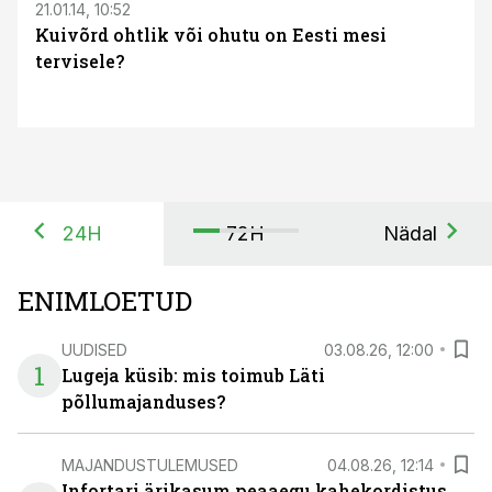
21.01.14, 10:52
Kuivõrd ohtlik või ohutu on Eesti mesi
tervisele?
24H
72H
Nädal
ENIMLOETUD
UUDISED
03.08.26, 12:00
1
Lugeja küsib: mis toimub Läti
põllumajanduses?
MAJANDUSTULEMUSED
04.08.26, 12:14
Infortari ärikasum peaaegu kahekordistus,