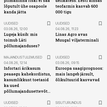
piimahinna riski ei saa
delikatess: Eesti ainsas
lõputult ühe osapoole
teofarmis kasvab 600
kanda jätta
000 tigu
UUDISED
UUDISED
03.08.26, 12:00
04.08.26, 11:23
Lugeja küsib: mis
Linas Agro avas
toimub Läti
Muugal viljaterminali
põllumajanduses?
MAJANDUSTULEMUSED
UUDISED
04.08.26, 12:14
03.08.26, 09:15
Infortari ärikasum
Euroopa saagiprognoos:
peaaegu kahekordistus,
mais langeb järsult,
kasumlikkust toetasid
õlikultuurid kasvavad
ka uued
põllumajandusettevõtted
ST
UUDISED
SISUTURUNDUS