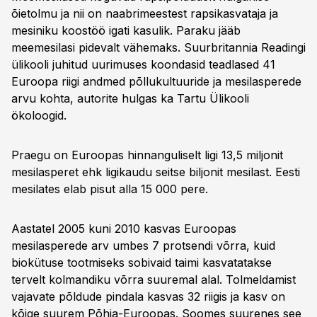
õietolmu ja nii on naabrimeestest rapsikasvataja ja
mesiniku koostöö igati kasulik. Paraku jääb
meemesilasi pidevalt vähemaks. Suurbritannia Readingi
ülikooli juhitud uurimuses koondasid teadlased 41
Euroopa riigi andmed põllukultuuride ja mesilasperede
arvu kohta, autorite hulgas ka Tartu Ülikooli
ökoloogid.
Praegu on Euroopas hinnanguliselt ligi 13,5 miljonit
mesilasperet ehk ligikaudu seitse biljonit mesilast. Eesti
mesilates elab pisut alla 15 000 pere.
Aastatel 2005 kuni 2010 kasvas Euroopas
mesilasperede arv umbes 7 protsendi võrra, kuid
biokütuse tootmiseks sobivaid taimi kasvatatakse
tervelt kolmandiku võrra suuremal alal. Tolmeldamist
vajavate põldude pindala kasvas 32 riigis ja kasv on
kõige suurem Põhja-Euroopas. Soomes suurenes see