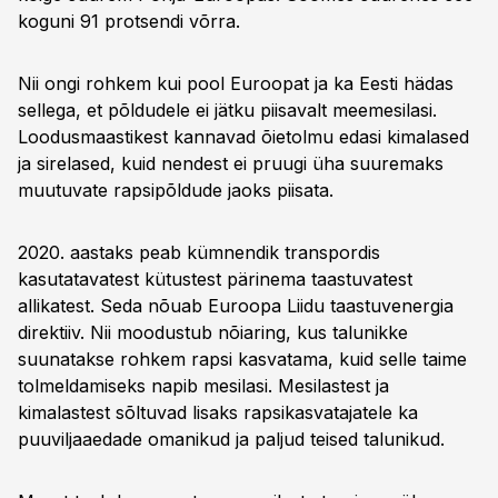
koguni 91 protsendi võrra.
Nii ongi rohkem kui pool Euroopat ja ka Eesti hädas
sellega, et põldudele ei jätku piisavalt meemesilasi.
Loodusmaastikest kannavad õietolmu edasi kimalased
ja sirelased, kuid nendest ei pruugi üha suuremaks
muutuvate rapsipõldude jaoks piisata.
2020. aastaks peab kümnendik transpordis
kasutatavatest kütustest pärinema taastuvatest
allikatest. Seda nõuab Euroopa Liidu taastuvenergia
direktiiv. Nii moodustub nõiaring, kus talunikke
suunatakse rohkem rapsi kasvatama, kuid selle taime
tolmeldamiseks napib mesilasi. Mesilastest ja
kimalastest sõltuvad lisaks rapsikasvatajatele ka
puuviljaaedade omanikud ja paljud teised talunikud.