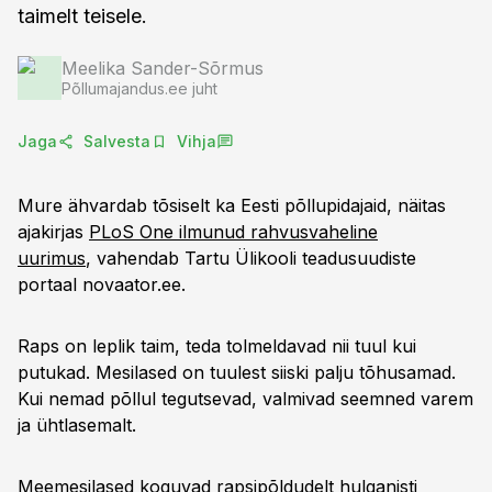
taimelt teisele.
Meelika Sander-Sõrmus
Põllumajandus.ee juht
Jaga
Salvesta
Vihja
Mure ähvardab tõsiselt ka Eesti põllupidajaid, näitas
ajakirjas
PLoS One ilmunud rahvusvaheline
uurimus
, vahendab Tartu Ülikooli teadusuudiste
portaal novaator.ee.
Raps on leplik taim, teda tolmeldavad nii tuul kui
putukad. Mesilased on tuulest siiski palju tõhusamad.
Kui nemad põllul tegutsevad, valmivad seemned varem
ja ühtlasemalt.
Meemesilased koguvad rapsipõldudelt hulganisti