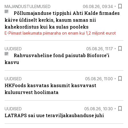
MAJANDUSTULEMUSED
06.08.26, 09:34
Põllumajanduse tippjuhi Ahti Kalde firmades
käive üldiselt kerkis, kasum samas nii
kahekordistus kui ka sulas pooleks
E-Piimast laekumata piimaraha on enam kui 1,2 miljonit eurot
UUDISED
05.08.26, 11:17
Rahvusvaheline fond paisutab Bioforce’i
kasvu
UUDISED
05.08.26, 11:00
HKFoods kasvatas kasumit kasvavast
kulusurvest hoolimata
UUDISED
05.08.26, 10:30
LATRAPS sai uue teraviljakaubanduse juhi