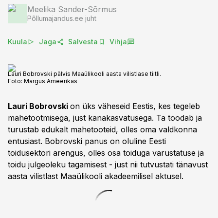
Meelika Sander-Sõrmus
Põllumajandus.ee juht
Kuula
Jaga
Salvesta
Vihja
Lauri Bobrovski pälvis Maaülikooli aasta vilistlase tiitli.
Foto:
Margus Ameerikas
Lauri Bobrovski
on üks väheseid Eestis, kes tegeleb
mahetootmisega, just kanakasvatusega. Ta toodab ja
turustab edukalt mahetooteid, olles oma valdkonna
entusiast. Bobrovski panus on oluline Eesti
toidusektori arengus, olles osa toiduga varustatuse ja
toidu julgeoleku tagamisest - just nii tutvustati tänavust
aasta vilistlast Maaülikooli akadeemilisel aktusel.