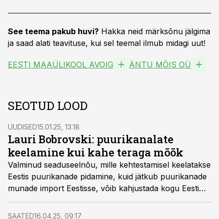
See teema pakub huvi?
Hakka neid märksõnu jälgima
ja saad alati teavituse, kui sel teemal ilmub midagi uut!
EESTI MAAÜLIKOOL AVOIG
ÄNTU MÕIS OÜ
SEOTUD LOOD
UUDISED
15.01.25, 13:18
Lauri Bobrovski: puurikanalate
keelamine kui kahe teraga mõõk
Valminud seaduseelnõu, mille kehtestamisel keelatakse
Eestis puurikanade pidamine, kuid jätkub puurikanade
munade import Eestisse, võib kahjustada kogu Eesti
munatootmissektorit, leiab suurima mahemunatootja,
Äntu Mõisa omanik Lauri Bobrovski.
SAATED
16.04.25, 09:17