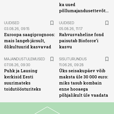
ka uued
põllumajandusettevõtted
UUDISED
UUDISED
03.08.26, 09:15
05.08.26, 11:17
Euroopa saagiprognoos:
Rahvusvaheline fond
mais langeb järsult,
paisutab Bioforce’i
õlikultuurid kasvavad
kasvu
ST
MAJANDUSTULEMUSED
SISUTURUNDUS
07.08.26, 09:30
11.06.26, 09:28
Puhk ja Lausing
Üks seisakupäev võib
kerkisid Eesti
maksta üle 30 000 euro:
suurimateks
miks tasub kombain
toidutöösturiteks
enne hooaega
põhjalikult üle vaadata