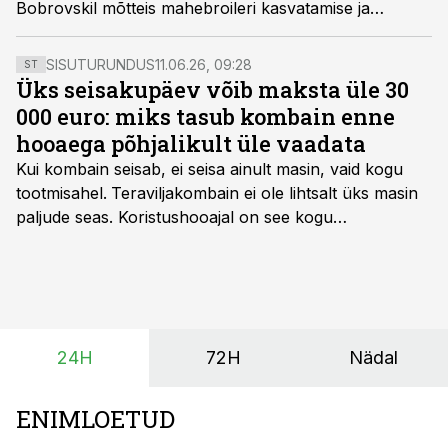
Bobrovskil mõtteis mahebroileri kasvatamise ja
väärindamise idee.
SISUTURUNDUS
11.06.26, 09:28
ST
Üks seisakupäev võib maksta üle 30
000 euro: miks tasub kombain enne
hooaega põhjalikult üle vaadata
Kui kombain seisab, ei seisa ainult masin, vaid kogu
tootmisahel.
Teraviljakombain ei ole lihtsalt üks masin
paljude seas. Koristushooajal on see kogu
tootmisprotsessi kõige kriitilisem lüli. Kui külv,
taimekaitse ja väetamine jaotuvad kuude peale, siis
saagi kättesaamine ja realiseerimine toimub sageli väga
lühikese ajavahemiku jooksul – kõigest 2-4 nädalaga.
24H
72H
Nädal
ENIMLOETUD