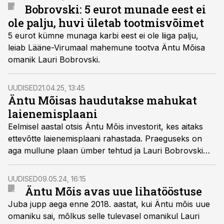
Bobrovski: 5 eurot munade eest ei
ole palju, huvi ületab tootmisvõimet
5 eurot kümne munaga karbi eest ei ole liiga palju,
leiab Lääne-Virumaal mahemune tootva Äntu Mõisa
omanik Lauri Bobrovski.
UUDISED
21.04.25, 13:45
Äntu Mõisas haudutakse mahukat
laienemisplaani
Eelmisel aastal otsis Äntu Mõis investorit, kes aitaks
ettevõtte laienemisplaani rahastada. Praeguseks on
aga mullune plaan ümber tehtud ja Lauri Bobrovski
kavandab hoopis suuremat investeeringut, vahendab
Äripäeva Lääne-Virumaa uudisteportaal.
UUDISED
09.05.24, 16:15
Äntu Mõis avas uue lihatööstuse
Juba jupp aega enne 2018. aastat, kui Äntu mõis uue
omaniku sai, mõlkus selle tulevasel omanikul Lauri