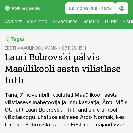
Esimene kuu -70%
Avaleht
Kõik lood
Arvamused
Galeriid
TOPid
Sisu
cebook
Tagasi
Twitter)
EESTI MAAÜLIKOOL AVOIG
07.11.25, 15:11
Lauri Bobrovski pälvis
kedIn
Maaülikooli aasta vilistlase
ail
tiitli
k
Täna, 7. novembril, kuulutati Maaülikooli aasta
vilistlaseks mahetootja ja linnukasvatja, Äntu Mõis
OÜ juht Lauri Bobrovski. Tiitli andis üle ülikooli
vilistlaskogu juhatuse esimees Argo Normak, kes
tõi esile Bobrovski panuse Eesti maamajandusse.