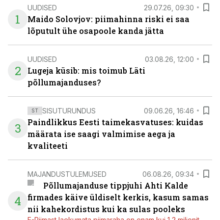
UUDISED
29.07.26, 09:30
1
Maido Solovjov: piimahinna riski ei saa
lõputult ühe osapoole kanda jätta
UUDISED
03.08.26, 12:00
2
Lugeja küsib: mis toimub Läti
põllumajanduses?
SISUTURUNDUS
09.06.26, 16:46
ST
Paindlikkus Eesti taimekasvatuses: kuidas
3
määrata ise saagi valmimise aega ja
kvaliteeti
MAJANDUSTULEMUSED
06.08.26, 09:34
Põllumajanduse tippjuhi Ahti Kalde
firmades käive üldiselt kerkis, kasum samas
4
nii kahekordistus kui ka sulas pooleks
E-Piimast laekumata piimaraha on enam kui 1,2 miljonit