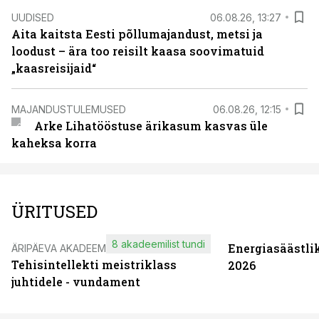
UUDISED
06.08.26, 13:27
Aita kaitsta Eesti põllumajandust, metsi ja
loodust – ära too reisilt kaasa soovimatuid
„kaasreisijaid“
MAJANDUSTULEMUSED
06.08.26, 12:15
Arke Lihatööstuse ärikasum kasvas üle
kaheksa korra
ÜRITUSED
8 akadeemilist tundi
Energiasäästli
ÄRIPÄEVA AKADEEMIA
Tehisintellekti meistriklass
2026
juhtidele - vundament