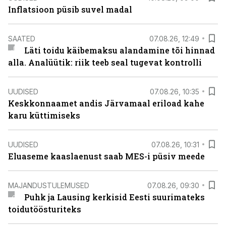
Inflatsioon püsib suvel madal
SAATED
07.08.26, 12:49
Läti toidu käibemaksu alandamine tõi hinnad
alla. Analüütik: riik teeb seal tugevat kontrolli
UUDISED
07.08.26, 10:35
Keskkonnaamet andis Järvamaal eriload kahe
karu küttimiseks
UUDISED
07.08.26, 10:31
Eluaseme kaaslaenust saab MES-i püsiv meede
MAJANDUSTULEMUSED
07.08.26, 09:30
Puhk ja Lausing kerkisid Eesti suurimateks
toidutöösturiteks