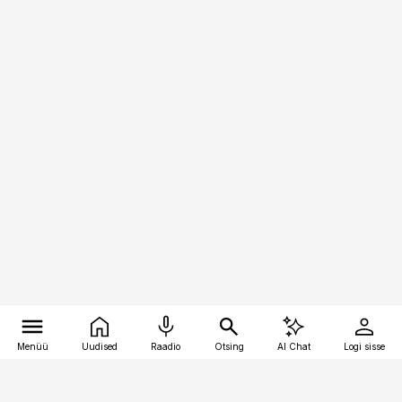
Menüü
Uudised
Raadio
Otsing
AI Chat
Logi sisse