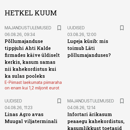
HETKEL KUUM
MAJANDUSTULEMUSED
UUDISED
06.08.26, 09:34
03.08.26, 12:00
Põllumajanduse
Lugeja küsib: mis
tippjuhi Ahti Kalde
toimub Läti
firmades käive üldiselt
põllumajanduses?
kerkis, kasum samas
nii kahekordistus kui
ka sulas pooleks
E-Piimast laekumata piimaraha
on enam kui 1,2 miljonit eurot
UUDISED
MAJANDUSTULEMUSED
04.08.26, 11:23
04.08.26, 12:14
Linas Agro avas
Infortari ärikasum
Muugal viljaterminali
peaaegu kahekordistus,
kasumlikkust toetasid