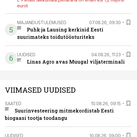
eurot
MAJANDUSTULEMUSED
07.08.26, 09:30
5
Puhk ja Lausing kerkisid Eesti
suurimateks toidutöösturiteks
UUDISED
04.08.26, 11:23
6
Linas Agro avas Muugal viljaterminali
VIIMASED UUDISED
SAATED
10.08.26, 09:15
Suurinvesteering mitmekordistab Eesti
biogaasi tootja toodangu
UUDISED
10.08.26, 09:00