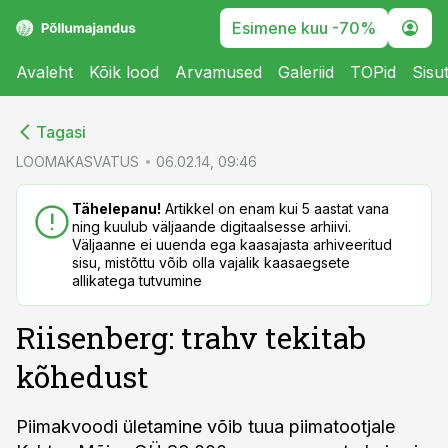
Esimene kuu -70%
Avaleht
Kõik lood
Arvamused
Galeriid
TOPid
Sisu
cebook
cebook
Tagasi
Twitter)
Twitter)
LOOMAKASVATUS
06.02.14, 09:46
kedIn
kedIn
Tähelepanu!
Artikkel on enam kui 5 aastat vana
ning kuulub väljaande digitaalsesse arhiivi.
ail
ail
Väljaanne ei uuenda ega kaasajasta arhiveeritud
sisu, mistõttu võib olla vajalik kaasaegsete
k
k
allikatega tutvumine
Riisenberg: trahv tekitab
kõhedust
Piimakvoodi ületamine võib tuua piimatootjale