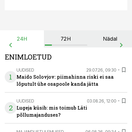
24H
72H
Nädal
ENIMLOETUD
UUDISED
29.07.26, 09:30
1
Maido Solovjov: piimahinna riski ei saa
lõputult ühe osapoole kanda jätta
UUDISED
03.08.26, 12:00
2
Lugeja küsib: mis toimub Läti
põllumajanduses?
MAJANDUSTULEMUSED
06.08.26, 09:34