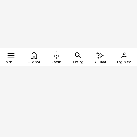
Menüü
Uudised
Raadio
Otsing
AI Chat
Logi sisse
Vana-Lõuna 39/1, 19094 Tallinn
(+372) 667 0111
pollumajandus@pollumajandus.ee
Telli
Reklaam
Firmast