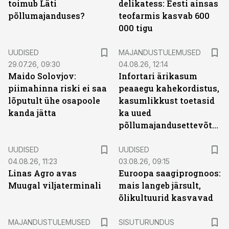
toimub Läti
delikatess: Eesti ainsas
põllumajanduses?
teofarmis kasvab 600
000 tigu
UUDISED
MAJANDUSTULEMUSED
29.07.26, 09:30
04.08.26, 12:14
Maido Solovjov:
Infortari ärikasum
piimahinna riski ei saa
peaaegu kahekordistus,
lõputult ühe osapoole
kasumlikkust toetasid
kanda jätta
ka uued
põllumajandusettevõtted
UUDISED
UUDISED
04.08.26, 11:23
03.08.26, 09:15
Linas Agro avas
Euroopa saagiprognoos:
Muugal viljaterminali
mais langeb järsult,
õlikultuurid kasvavad
ST
MAJANDUSTULEMUSED
SISUTURUNDUS