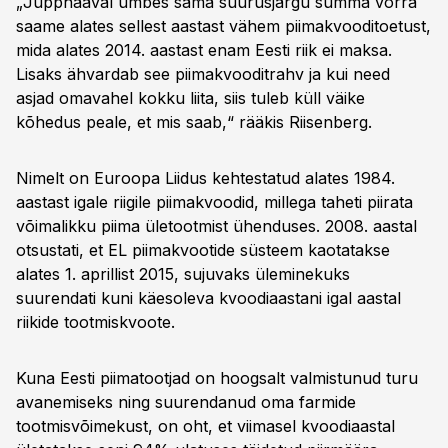
„Jupphaaval umbes sama suurusjärgu summa võrra
saame alates sellest aastast vähem piimakvooditoetust,
mida alates 2014. aastast enam Eesti riik ei maksa.
Lisaks ähvardab see piimakvooditrahv ja kui need
asjad omavahel kokku liita, siis tuleb küll väike
kõhedus peale, et mis saab,“ rääkis Riisenberg.
Nimelt on Euroopa Liidus kehtestatud alates 1984.
aastast igale riigile piimakvoodid, millega taheti piirata
võimalikku piima ületootmist ühenduses. 2008. aastal
otsustati, et EL piimakvootide süsteem kaotatakse
alates 1. aprillist 2015, sujuvaks üleminekuks
suurendati kuni käesoleva kvoodiaastani igal aastal
riikide tootmiskvoote.
Kuna Eesti piimatootjad on hoogsalt valmistunud turu
avanemiseks ning suurendanud oma farmide
tootmisvõimekust, on oht, et viimasel kvoodiaastal