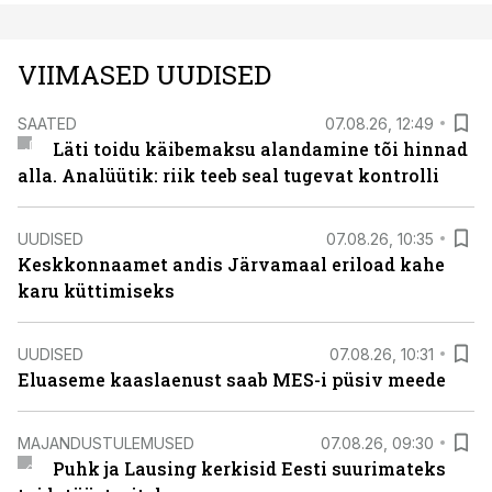
VIIMASED UUDISED
SAATED
07.08.26, 12:49
Läti toidu käibemaksu alandamine tõi hinnad
alla. Analüütik: riik teeb seal tugevat kontrolli
UUDISED
07.08.26, 10:35
Keskkonnaamet andis Järvamaal eriload kahe
karu küttimiseks
UUDISED
07.08.26, 10:31
Eluaseme kaaslaenust saab MES-i püsiv meede
MAJANDUSTULEMUSED
07.08.26, 09:30
Puhk ja Lausing kerkisid Eesti suurimateks