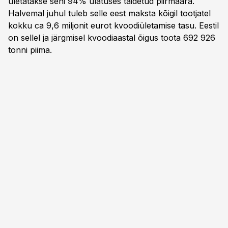
ületatakse seni 94% ulatuses täidetud piirmäära.
Halvemal juhul tuleb selle eest maksta kõigil tootjatel
kokku ca 9,6 miljonit eurot kvoodiületamise tasu. Eestil
on sellel ja järgmisel kvoodiaastal õigus toota 692 926
tonni piima.