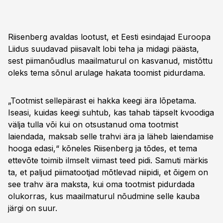
Riisenberg avaldas lootust, et Eesti esindajad Euroopa
Liidus suudavad piisavalt lobi teha ja midagi päästa,
sest piimanõudlus maailmaturul on kasvanud, mistõttu
oleks tema sõnul arulage hakata toomist pidurdama.
„Tootmist sellepärast ei hakka keegi ära lõpetama.
Iseasi, kuidas keegi suhtub, kas tahab täpselt kvoodiga
välja tulla või kui on otsustanud oma tootmist
laiendada, maksab selle trahvi ära ja läheb laiendamise
hooga edasi,“ kõneles Riisenberg ja tõdes, et tema
ettevõte toimib ilmselt viimast teed pidi. Samuti märkis
ta, et paljud piimatootjad mõtlevad niipidi, et õigem on
see trahv ära maksta, kui oma tootmist pidurdada
olukorras, kus maailmaturul nõudmine selle kauba
järgi on suur.