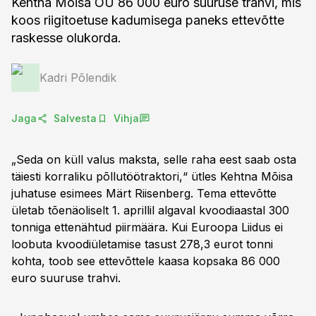
Kehtna Mõisa OÜ 86 000 euro suuruse trahvi, mis
koos riigitoetuse kadumisega paneks ettevõtte
raskesse olukorda.
Kadri Põlendik
Jaga
Salvesta
Vihja
„Seda on küll valus maksta, selle raha eest saab osta
täiesti korraliku põllutöötraktori,“ ütles Kehtna Mõisa
juhatuse esimees Märt Riisenberg. Tema ettevõtte
ületab tõenäoliselt 1. aprillil algaval kvoodiaastal 300
tonniga ettenähtud piirmäära. Kui Euroopa Liidus ei
loobuta kvoodiületamise tasust 278,3 eurot tonni
kohta, toob see ettevõttele kaasa kopsaka 86 000
euro suuruse trahvi.