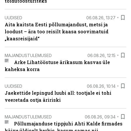
toidutöösturiteks
UUDISED
06.08.26, 13:27
Aita kaitsta Eesti põllumajandust, metsi ja
loodust – ära too reisilt kaasa soovimatuid
„kaasreisijaid“
MAJANDUSTULEMUSED
06.08.26, 12:15
Arke Lihatööstuse ärikasum kasvas üle
kaheksa korra
UUDISED
06.08.26, 10:14
Jaekettide lepingud luubi all: tootjale ei tohi
veeretada ostja äririski
MAJANDUSTULEMUSED
06.08.26, 09:34
Põllumajanduse tippjuhi Ahti Kalde firmades
käive üldiselt kerkis, kasum samas nii