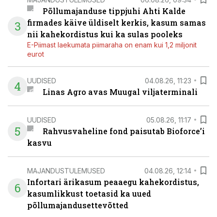
Põllumajanduse tippjuhi Ahti Kalde
firmades käive üldiselt kerkis, kasum samas
3
nii kahekordistus kui ka sulas pooleks
E-Piimast laekumata piimaraha on enam kui 1,2 miljonit
eurot
UUDISED
04.08.26, 11:23
4
Linas Agro avas Muugal viljaterminali
UUDISED
05.08.26, 11:17
5
Rahvusvaheline fond paisutab Bioforce’i
kasvu
MAJANDUSTULEMUSED
04.08.26, 12:14
Infortari ärikasum peaaegu kahekordistus,
6
kasumlikkust toetasid ka uued
põllumajandusettevõtted