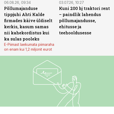
06.08.26, 09:34
03.07.26, 10:27
Põllumajanduse
Kuni 200 hj traktori rent
tippjuhi Ahti Kalde
– paindlik lahendus
firmades käive üldiselt
põllumajandusse,
kerkis, kasum samas
ehitusse ja
nii kahekordistus kui
teehooldusesse
ka sulas pooleks
E-Piimast laekumata piimaraha
on enam kui 1,2 miljonit eurot