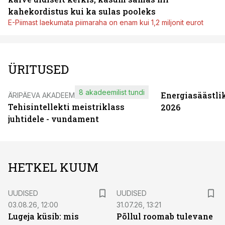
kahekordistus kui ka sulas pooleks
E-Piimast laekumata piimaraha on enam kui 1,2 miljonit eurot
ÜRITUSED
8 akadeemilist tundi
Energiasäästli
ÄRIPÄEVA AKADEEMIA
Tehisintellekti meistriklass
2026
juhtidele - vundament
HETKEL KUUM
UUDISED
UUDISED
03.08.26, 12:00
31.07.26, 13:21
Lugeja küsib: mis
Põllul roomab tulevane