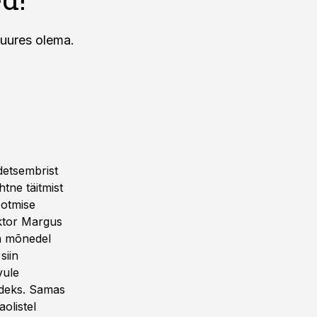
juures olema.
.detsembrist
htne täitmist
ootmise
ektor Margus
ja mõnedel
siin
vule
adeks. Samas
olistel