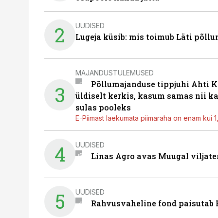
UUDISED
2
Lugeja küsib: mis toimub Läti põll
MAJANDUSTULEMUSED
Põllumajanduse tippjuhi Ahti K
3
üldiselt kerkis, kasum samas nii k
sulas pooleks
E-Piimast laekumata piimaraha on enam kui 1,2
UUDISED
4
Linas Agro avas Muugal viljate
UUDISED
5
Rahvusvaheline fond paisutab B