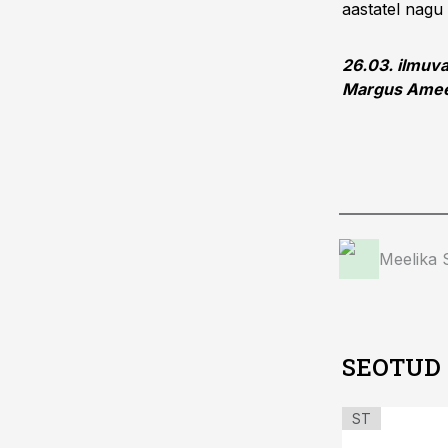
aastatel nagu 
26.03. ilmuva
Margus Ameeri
Meelika
SEOTUD
ST