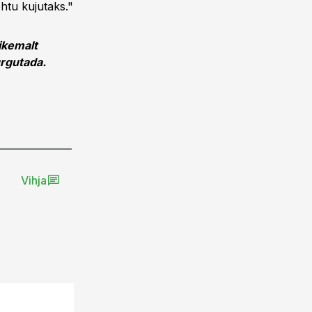
ohtu kujutaks."
ikemalt
urgutada.
Vihja