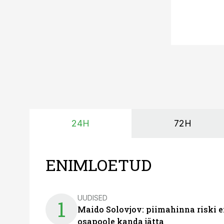
24H
72H
ENIMLOETUD
UUDISED
1
Maido Solovjov: piimahinna riski ei
osapoole kanda jätta