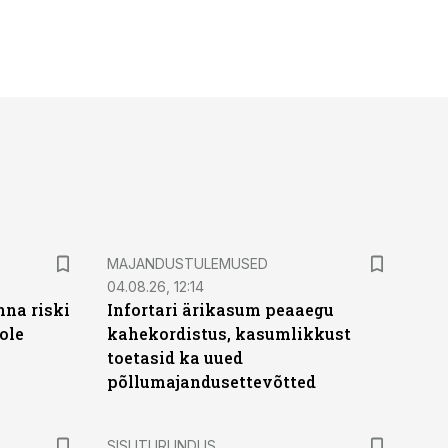
MAJANDUSTULEMUSED
04.08.26, 12:14
nna riski
Infortari ärikasum peaaegu
ole
kahekordistus, kasumlikkust
toetasid ka uued
põllumajandusettevõtted
ST
SISUTURUNDUS