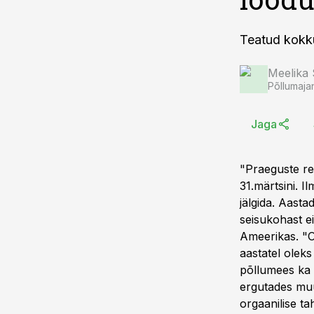
Teatud kokku
Meelika
Põllumaja
Jaga
"Praeguste reg
31.märtsini. Il
jälgida. Aast
seisukohast e
Ameerikas. "O
aastatel oleks
põllumees ka i
ergutades muu
orgaanilise ta