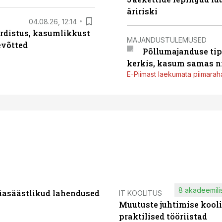
äririski
04.08.26, 12:14
rdistus, kasumlikkust
MAJANDUSTULEMUSED
evõtted
Põllumajanduse tip
kerkis, kasum samas ni
E-Piimast laekumata piimaraha
8 akadeemilis
iasäästlikud lahendused
IT KOOLITUS
Muutuste juhtimise kooli
praktilised tööriistad