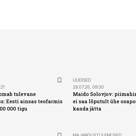
UUDISED
:21
29.07.26, 09:30
oomab tulevane
Maido Solovjov: piimahi
s: Eesti ainsas teofarmis
ei saa lõputult ühe osapo
00 000 tigu
kanda jätta
MAJANDUSTULEMUSED