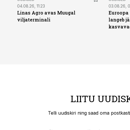
04.08.26, 11:23
03.08.26, 0
Linas Agro avas Muugal
Euroopa 
viljaterminali
langeb jä
kasvava
LIITU UUDIS
Telli uudiskiri ning saad oma postkas