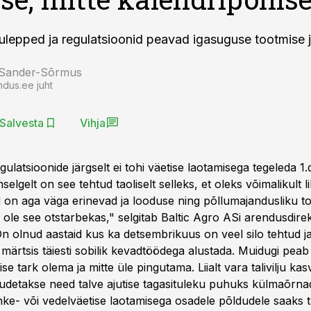
lepped ja regulatsioonid peavad igasuguse tootmise 
 Sander-Sõrmus
ndus.ee juht
Salvesta
Vihja
ulatsioonide järgselt ei tohi väetise laotamisega tegeleda 1
mselgelt on see tehtud taoliselt selleks, et oleks võimalikult li
ad on aga väga erinevad ja looduse ning põllumajandusliku t
i ole see otstarbekas," selgitab Baltic Agro ASi arendusdir
n olnud aastaid kus ka detsembrikuus on veel silo tehtud 
 märtsis täiesti sobilik kevadtöödega alustada. Muidugi peab 
se tark olema ja mitte üle pingutama. Liialt vara talivilju kas
detakse need talve ajutise tagasituleku puhuks külmaõrn
hke- või vedelväetise laotamisega osadele põldudele saaks ta