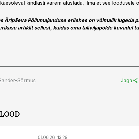
käesoleval kindlasti varem alustada, ilma et see loodusele 
s Äripäeva Põllumajanduse erilehes on võimalik lugeda p
kase artiklit sellest, kuidas oma taliviljapõlde kevadel t
 Sander-Sõrmus
Jaga
 LOOD
01.06.26, 13:29