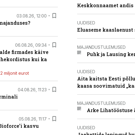
Keskkonnaamet andis J
03.08.26, 12:00
umajanduses?
UUDISED
Eluaseme kaaslaenust 
06.08.26, 09:34
MAJANDUSTULEMUSED
alde firmades käive
Puhk ja Lausing ke
ahekordistus kui ka
UUDISED
 miljonit eurot
Aita kaitsta Eesti põllu
kaasa soovimatuid „kaa
04.08.26, 11:23
rminali
MAJANDUSTULEMUSED
Arke Lihatööstuse 
05.08.26, 11:17
ioforce’i kasvu
UUDISED
Jaekettide lepingud luub