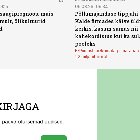
9:15
06.08.26, 09:34
saagiprognoos: mais
Põllumajanduse tippjuhi
rsult, õlikultuurid
Kalde firmades käive üld
d
kerkis, kasum samas nii
kahekordistus kui ka sul
pooleks
E-Piimast laekumata piimaraha 
1,2 miljonit eurot
KIRJAGA
ti päeva olulisemad uudised.