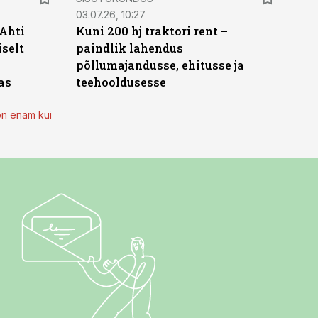
03.07.26, 10:27
 Ahti
Kuni 200 hj traktori rent –
iselt
paindlik lahendus
põllumajandusse, ehitusse ja
as
teehooldusesse
on enam kui