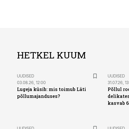
HETKEL KUUM
UUDISED
UUDISED
03.08.26, 12:00
31.07.26, 13
Lugeja küsib: mis toimub Läti
Põllul r
põllumajanduses?
delikates
kasvab 6
UUDISED
UUDISED