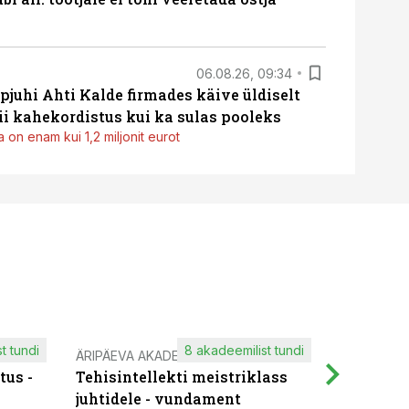
06.08.26, 09:34
pjuhi Ahti Kalde firmades käive üldiselt
i kahekordistus kui ka sulas pooleks
 on enam kui 1,2 miljonit eurot
t tundi
8 akadeemilist tundi
ÄRIPÄEVA AKADEEMIA
IT KOOLIT
tus -
Tehisintellekti meistriklass
Muutuste
juhtidele - vundament
praktilis