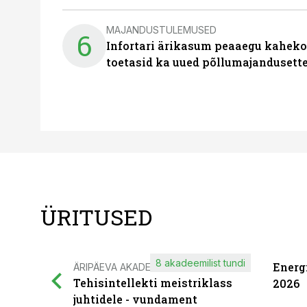
MAJANDUSTULEMUSED
6
Infortari ärikasum peaaegu kaheko
toetasid ka uued põllumajandusett
ÜRITUSED
8 akadeemilist tundi
Energ
ÄRIPÄEVA AKADEEMIA
Tehisintellekti meistriklass
2026
juhtidele - vundament