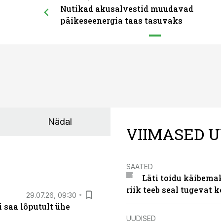
Nutikad akusalvestid muudavad
päikeseenergia taas tasuvaks
Nädal
VIIMASED U
SAATED
Läti toidu käibema
riik teeb seal tugevat k
29.07.26, 09:30
 saa lõputult ühe
UUDISED