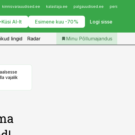
Iseteenindus
kinnisvarauudised.ee
kalastaja.ee
palgauudised.ee
personaliuudi
Telli Põllumajandus
Küsi AI-lt
Esimene kuu -70%
Logi sisse
ikud lingid
Radar
Minu Põllumajandus
taalsesse
la vajalik
ema
d!