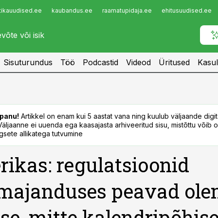
tikauudised.ee
kaubandus.ee
raamatupidaja.ee
ehitusuudised.ee
Infopank
Radar
Sisuturundus
Töö
Podcastid
Videod
Üritused
Kasul
panu!
Artikkel on enam kui 5 aastat vana ning kuulub väljaande digi
. Väljaanne ei uuenda ega kaasajasta arhiveeritud sisu, mistõttu võib ol
sete allikatega tutvumine
ikas: regulatsioonid
umajanduses peavad ol
se, mitte kalendripõhise