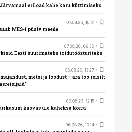
ärvamaal eriload kahe karu küttimiseks
07.08.26, 10:31
saab MES-i püsiv meede
07.08.26, 09:30
rkisid Eesti suurimateks toidutöösturiteks
06.08.26, 13:27
majandust, metsi ja loodust – ära too reisilt
sreisijaid“
06.08.26, 12:15
ärikasum kasvas üle kaheksa korra
06.08.26, 10:14
i all: tootjale ei tohi veeretada ostja