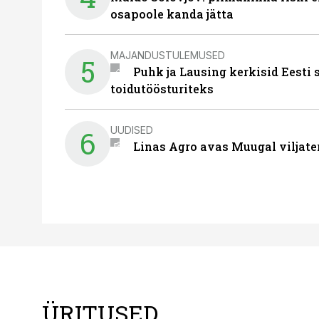
osapoole kanda jätta
MAJANDUSTULEMUSED
5
Puhk ja Lausing kerkisid Eesti
toidutöösturiteks
UUDISED
6
Linas Agro avas Muugal viljate
ÜRITUSED