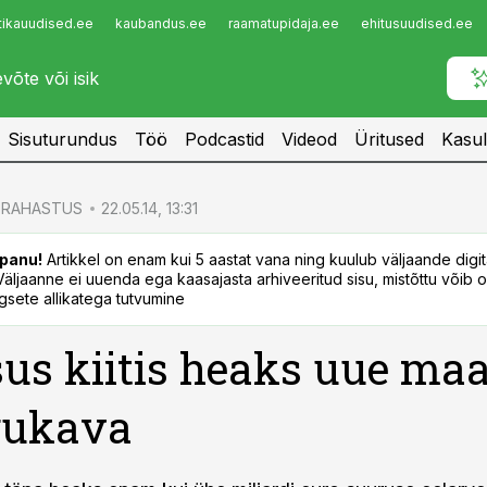
tikauudised.ee
kaubandus.ee
raamatupidaja.ee
ehitusuudised.ee
Infopank
Radar
Sisuturundus
Töö
Podcastid
Videod
Üritused
Kasul
RAHASTUS
22.05.14, 13:31
panu!
Artikkel on enam kui 5 aastat vana ning kuulub väljaande digi
. Väljaanne ei uuenda ega kaasajasta arhiveeritud sisu, mistõttu võib ol
sete allikatega tutvumine
sus kiitis heaks uue ma
gukava