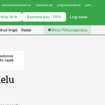
Iseteenindus
kinnisvarauudised.ee
kalastaja.ee
palgauudised.ee
personaliuudi
Telli Põllumajandus
Küsi AI-lt
Esimene kuu -70%
Logi sisse
ikud lingid
Radar
Minu Põllumajandus
taalsesse
la vajalik
aelu