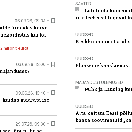
SAATED
Läti toidu käibema
riik teeb seal tugevat k
06.08.26, 09:34
alde firmades käive
ahekordistus kui ka
UUDISED
Keskkonnaamet andis J
 miljonit eurot
UUDISED
03.08.26, 12:00
Eluaseme kaaslaenust 
umajanduses?
MAJANDUSTULEMUSED
Puhk ja Lausing ke
09.06.26, 16:46
: kuidas määrata ise
UUDISED
Aita kaitsta Eesti põllu
kaasa soovimatuid „kaa
29.07.26, 09:30
 saa lõputult ühe