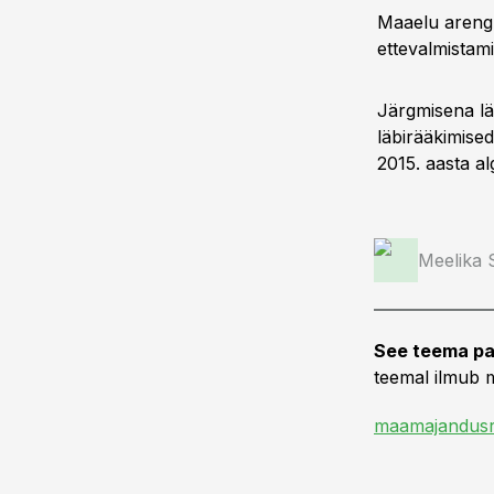
Maaelu arengu
ettevalmistami
Järgmisena l
läbirääkimise
2015. aasta a
Meelika
See teema pa
teemal ilmub m
maamajandusr