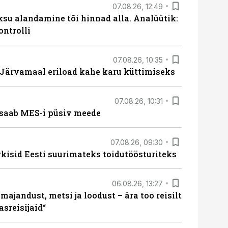
07.08.26, 12:49
ksu alandamine tõi hinnad alla. Analüütik:
ontrolli
07.08.26, 10:35
ärvamaal eriload kahe karu küttimiseks
07.08.26, 10:31
saab MES-i püsiv meede
07.08.26, 09:30
rkisid Eesti suurimateks toidutöösturiteks
06.08.26, 13:27
majandust, metsi ja loodust – ära too reisilt
sreisijaid“