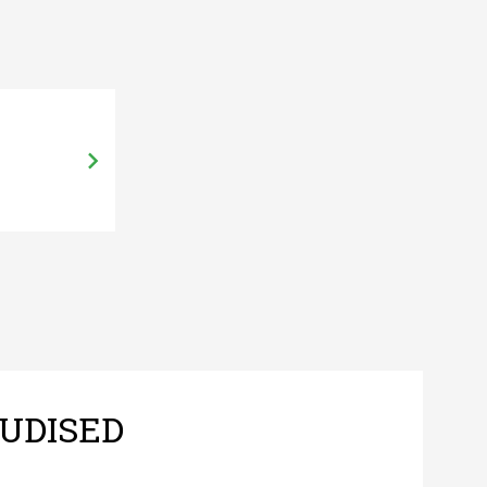
22.05.14, 13:42
Loe, millised on uued meetmed MA
UDISED