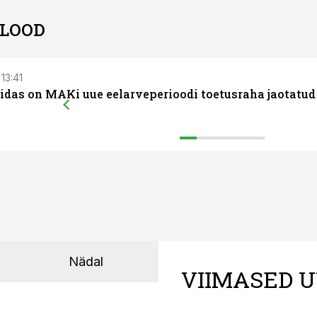
 LOOD
 13:41
uidas on MAKi uue eelarveperioodi toetusraha jaotatud
Nädal
VIIMASED U