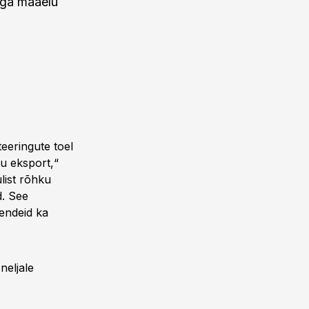
vega maaelu
teeringute toel
u eksport,“
list rõhku
d. See
hendeid ka
eljale