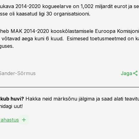
kava 2014-2020 kogueelarve on 1,002 miljardit eurot ja se
sse oli kaasatud ligi 30 organisatsiooni.
äheb MAK 2014-2020 kooskõlastamisele Euroopa Komisjoni
d võtavad aega kuni 6 kuud. Esimesed toetusmeetmed on 
lguses.
 Sander-Sõrmus
Jaga
kub huvi?
Hakka neid märksõnu jälgima ja saad alati teavitu
idagi uut!
ahastus