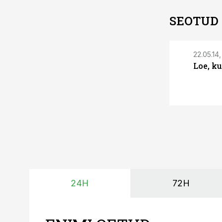
SEOTUD
22.05.14,
Loe, k
24H
72H