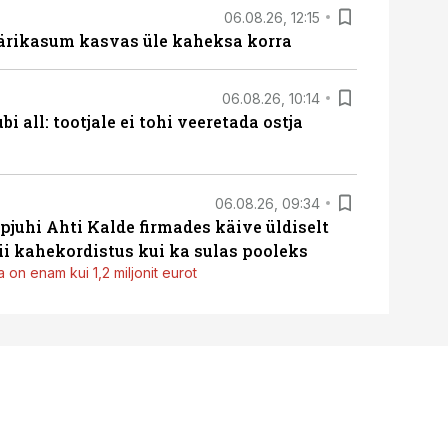
06.08.26, 12:15
ärikasum kasvas üle kaheksa korra
06.08.26, 10:14
i all: tootjale ei tohi veeretada ostja
06.08.26, 09:34
pjuhi Ahti Kalde firmades käive üldiselt
i kahekordistus kui ka sulas pooleks
 on enam kui 1,2 miljonit eurot