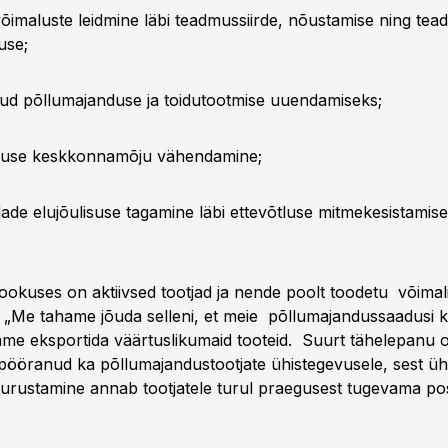
õimaluste leidmine läbi teadmussiirde, nõustamise ning tead
use;
gud põllumajanduse ja toidutootmise uuendamiseks;
duse keskkonnamõju vähendamine;
ade elujõulisuse tagamine läbi ettevõtluse mitmekesistamise
okuses on aktiivsed tootjad ja nende poolt toodetu võimali
 „Me tahame jõuda selleni, et meie põllumajandussaadusi 
saame eksportida väärtuslikumaid tooteid. Suurt tähelepanu 
ööranud ka põllumajandustootjate ühistegevusele, sest üh
 turustamine annab tootjatele turul praegusest tugevama posi