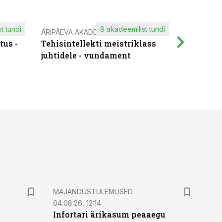
t tundi
8 akadeemilist tundi
ÄRIPÄEVA AKADEEMIA
IT KOOLIT
tus -
Tehisintellekti meistriklass
Muutuste
juhtidele - vundament
praktilis
MAJANDUSTULEMUSED
04.08.26, 12:14
Infortari ärikasum peaaegu