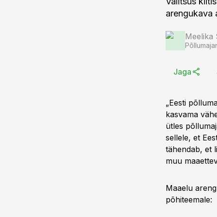
Valitsus kii
arengukava 
Meelika
Põllumaja
Jaga
„Eesti põlluma
kasvama vähe
ütles põlluma
sellele, et E
tähendab, et 
muu maaettev
Maaelu areng
põhiteemale: