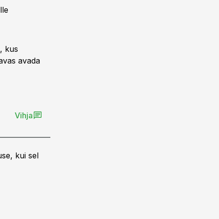
lle
, kus
kavas avada
Vihja
se, kui sel