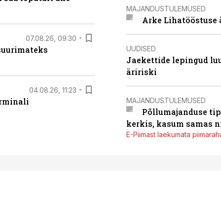
MAJANDUSTULEMUSED
Arke Lihatööstuse 
07.08.26, 09:30
UUDISED
 suurimateks
Jaekettide lepingud luub
äririski
04.08.26, 11:23
MAJANDUSTULEMUSED
rminali
Põllumajanduse tip
kerkis, kasum samas ni
E-Piimast laekumata piimaraha