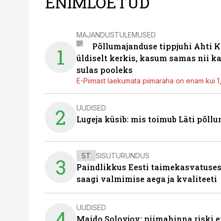
ENIMLOETUD
MAJANDUSTULEMUSED
Põllumajanduse tippjuhi Ahti K
1
üldiselt kerkis, kasum samas nii k
sulas pooleks
E-Piimast laekumata piimaraha on enam kui 1,2
UUDISED
2
Lugeja küsib: mis toimub Läti põll
ST
SISUTURUNDUS
3
Paindlikkus Eesti taimekasvatuses
saagi valmimise aega ja kvaliteeti
UUDISED
4
Maido Solovjov: piimahinna riski ei