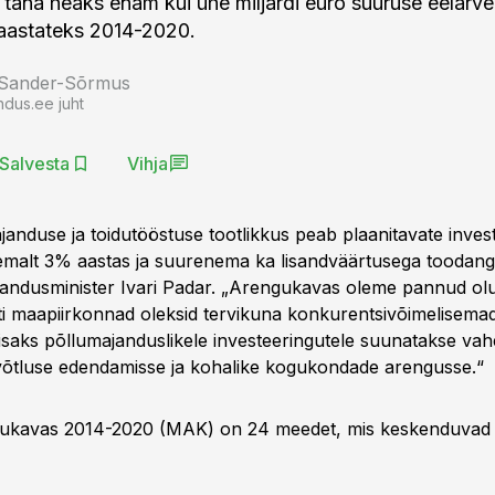
tis täna heaks enam kui ühe miljardi euro suuruse eelar
aastateks 2014-2020.
 Sander-Sõrmus
ndus.ee juht
Salvesta
Vihja
janduse ja toidutööstuse tootlikkus peab plaanitavate inves
malt 3% aastas ja suurenema ka lisandväärtusega toodang
jandusminister Ivari Padar. „Arengukavas oleme pannud olu
esti maapiirkonnad oleksid tervikuna konkurentsivõimelisema
lisaks põllumajanduslikele investeeringutele suunatakse va
õtluse edendamisse ja kohalike kogukondade arengusse.“
ukavas 2014-2020 (MAK) on 24 meedet, mis keskenduvad n