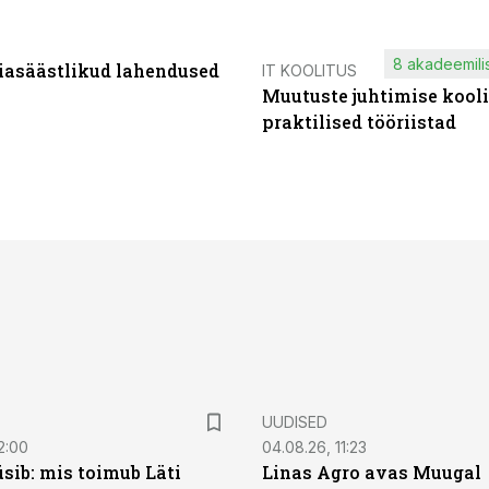
8 akadeemilis
iasäästlikud lahendused
IT KOOLITUS
Muutuste juhtimise kooli
praktilised tööriistad
UUDISED
2:00
04.08.26, 11:23
sib: mis toimub Läti
Linas Agro avas Muugal