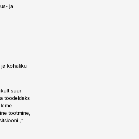
us- ja
 ja kohaliku
kult suur
ka töödeldaks
oleme
ine tootmine,
tsiooni ,“