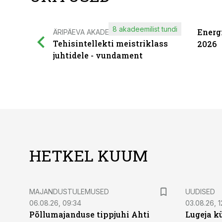
8 akadeemilist tundi
Energ
ÄRIPÄEVA AKADEEMIA
Tehisintellekti meistriklass
2026
juhtidele - vundament
HETKEL KUUM
MAJANDUSTULEMUSED
UUDISED
06.08.26, 09:34
03.08.26, 1
Põllumajanduse tippjuhi Ahti
Lugeja kü