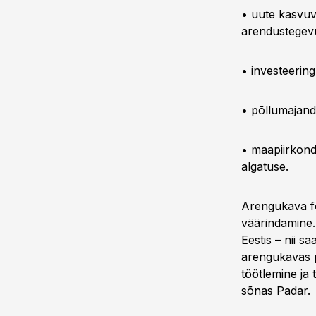
• uute kasvuv
arendustegev
• investeerin
• põllumajan
• maapiirkond
algatuse.
Arengukava fo
väärindamine.
Eestis – nii 
arengukavas p
töötlemine ja
sõnas Padar.