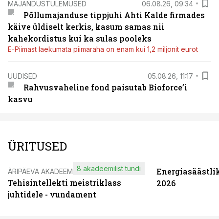
MAJANDUSTULEMUSED
06.08.26, 09:34
Põllumajanduse tippjuhi Ahti Kalde firmades
käive üldiselt kerkis, kasum samas nii
kahekordistus kui ka sulas pooleks
E-Piimast laekumata piimaraha on enam kui 1,2 miljonit eurot
UUDISED
05.08.26, 11:17
Rahvusvaheline fond paisutab Bioforce’i
kasvu
ÜRITUSED
8 akadeemilist tundi
Energiasäästli
ÄRIPÄEVA AKADEEMIA
Tehisintellekti meistriklass
2026
juhtidele - vundament