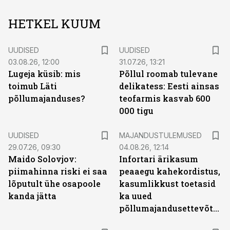
HETKEL KUUM
UUDISED
UUDISED
03.08.26, 12:00
31.07.26, 13:21
Lugeja küsib: mis
Põllul roomab tulevane
toimub Läti
delikatess: Eesti ainsas
põllumajanduses?
teofarmis kasvab 600
000 tigu
UUDISED
MAJANDUSTULEMUSED
29.07.26, 09:30
04.08.26, 12:14
Maido Solovjov:
Infortari ärikasum
piimahinna riski ei saa
peaaegu kahekordistus,
lõputult ühe osapoole
kasumlikkust toetasid
kanda jätta
ka uued
põllumajandusettevõtted