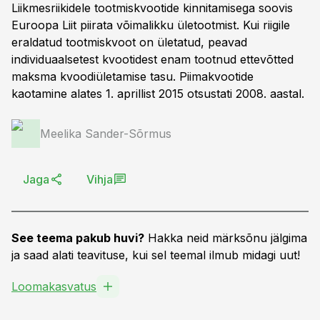
Liikmesriikidele tootmiskvootide kinnitamisega soovis
Euroopa Liit piirata võimalikku ületootmist. Kui riigile
eraldatud tootmiskvoot on ületatud, peavad
individuaalsetest kvootidest enam tootnud ettevõtted
maksma kvoodiületamise tasu. Piimakvootide
kaotamine alates 1. aprillist 2015 otsustati 2008. aastal.
Meelika Sander-Sõrmus
Jaga
Vihja
See teema pakub huvi?
Hakka neid märksõnu jälgima
ja saad alati teavituse, kui sel teemal ilmub midagi uut!
Loomakasvatus