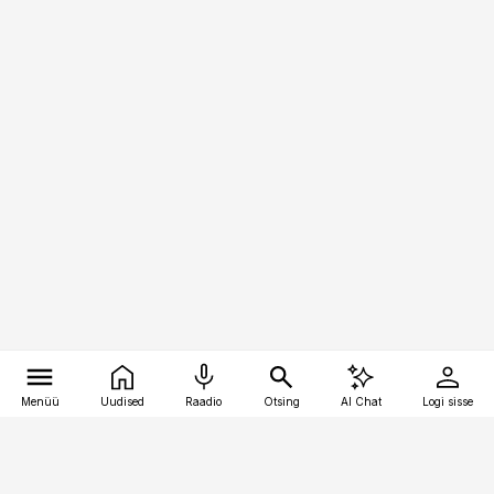
Menüü
Uudised
Raadio
Otsing
AI Chat
Logi sisse