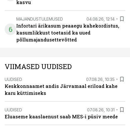
kasvu
MAJANDUSTULEMUSED
04.08.26, 12:14
Infortari ärikasum peaaegu kahekordistus,
6
kasumlikkust toetasid ka uued
põllumajandusettevõtted
VIIMASED UUDISED
UUDISED
07.08.26, 10:35
Keskkonnaamet andis Järvamaal eriload kahe
karu küttimiseks
UUDISED
07.08.26, 10:31
Eluaseme kaaslaenust saab MES-i püsiv meede