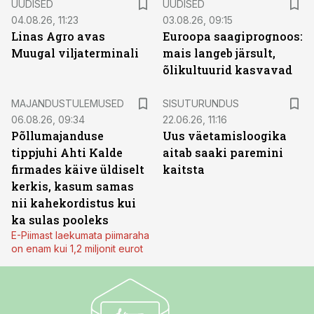
UUDISED
UUDISED
04.08.26, 11:23
03.08.26, 09:15
Linas Agro avas
Euroopa saagiprognoos:
Muugal viljaterminali
mais langeb järsult,
õlikultuurid kasvavad
ST
MAJANDUSTULEMUSED
SISUTURUNDUS
06.08.26, 09:34
22.06.26, 11:16
Põllumajanduse
Uus väetamisloogika
tippjuhi Ahti Kalde
aitab saaki paremini
firmades käive üldiselt
kaitsta
kerkis, kasum samas
nii kahekordistus kui
ka sulas pooleks
E-Piimast laekumata piimaraha
on enam kui 1,2 miljonit eurot