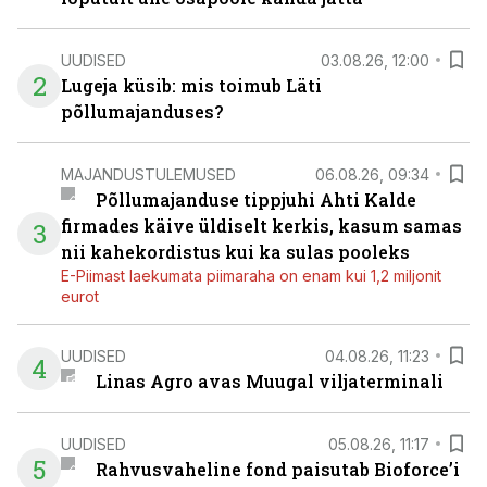
UUDISED
03.08.26, 12:00
2
Lugeja küsib: mis toimub Läti
põllumajanduses?
MAJANDUSTULEMUSED
06.08.26, 09:34
Põllumajanduse tippjuhi Ahti Kalde
firmades käive üldiselt kerkis, kasum samas
3
nii kahekordistus kui ka sulas pooleks
E-Piimast laekumata piimaraha on enam kui 1,2 miljonit
eurot
UUDISED
04.08.26, 11:23
4
Linas Agro avas Muugal viljaterminali
UUDISED
05.08.26, 11:17
5
Rahvusvaheline fond paisutab Bioforce’i