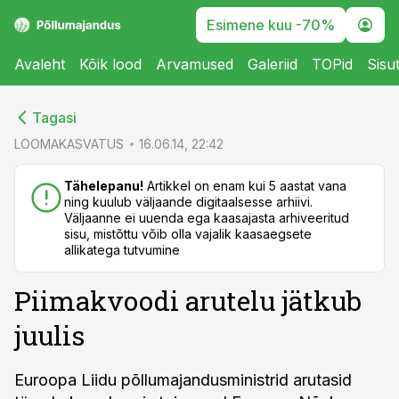
Esimene kuu -70%
Avaleht
Kõik lood
Arvamused
Galeriid
TOPid
Sisu
cebook
cebook
Tagasi
Twitter)
Twitter)
LOOMAKASVATUS
16.06.14, 22:42
kedIn
kedIn
Tähelepanu!
Artikkel on enam kui 5 aastat vana
ning kuulub väljaande digitaalsesse arhiivi.
ail
ail
Väljaanne ei uuenda ega kaasajasta arhiveeritud
sisu, mistõttu võib olla vajalik kaasaegsete
k
k
allikatega tutvumine
Piimakvoodi arutelu jätkub
juulis
Euroopa Liidu põllumajandusministrid arutasid