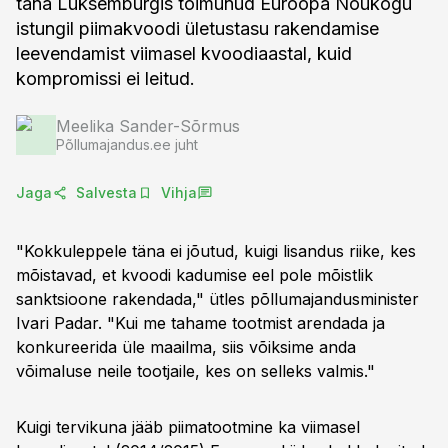
täna Luksemburgis toimunud Euroopa Nõukogu
istungil piimakvoodi ületustasu rakendamise
leevendamist viimasel kvoodiaastal, kuid
kompromissi ei leitud.
Meelika Sander-Sõrmus
Põllumajandus.ee juht
Jaga
Salvesta
Vihja
"Kokkuleppele täna ei jõutud, kuigi lisandus riike, kes
mõistavad, et kvoodi kadumise eel pole mõistlik
sanktsioone rakendada," ütles põllumajandusminister
Ivari Padar. "Kui me tahame tootmist arendada ja
konkureerida üle maailma, siis võiksime anda
võimaluse neile tootjaile, kes on selleks valmis."
Kuigi tervikuna jääb piimatootmine ka viimasel