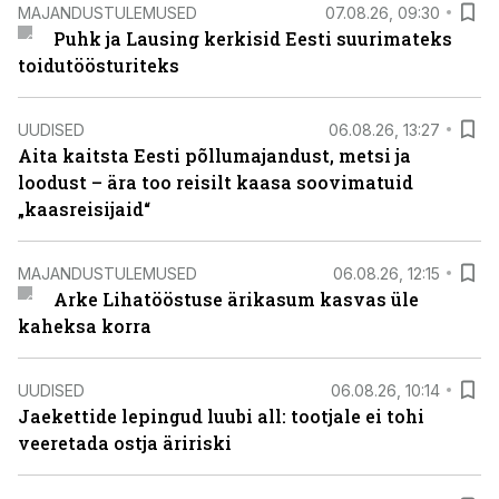
MAJANDUSTULEMUSED
07.08.26, 09:30
Puhk ja Lausing kerkisid Eesti suurimateks
toidutöösturiteks
UUDISED
06.08.26, 13:27
Aita kaitsta Eesti põllumajandust, metsi ja
loodust – ära too reisilt kaasa soovimatuid
„kaasreisijaid“
MAJANDUSTULEMUSED
06.08.26, 12:15
Arke Lihatööstuse ärikasum kasvas üle
kaheksa korra
UUDISED
06.08.26, 10:14
Jaekettide lepingud luubi all: tootjale ei tohi
veeretada ostja äririski