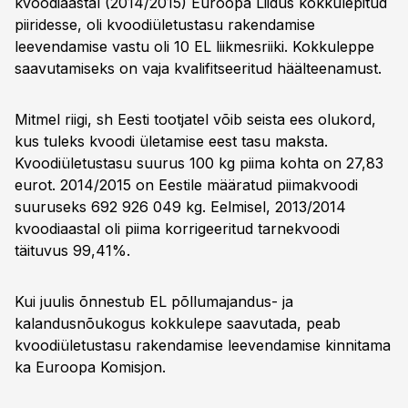
kvoodiaastal (2014/2015) Euroopa Liidus kokkulepitud
piiridesse, oli kvoodiületustasu rakendamise
leevendamise vastu oli 10 EL liikmesriiki. Kokkuleppe
saavutamiseks on vaja kvalifitseeritud häälteenamust.
Mitmel riigi, sh Eesti tootjatel võib seista ees olukord,
kus tuleks kvoodi ületamise eest tasu maksta.
Kvoodiületustasu suurus 100 kg piima kohta on 27,83
eurot. 2014/2015 on Eestile määratud piimakvoodi
suuruseks 692 926 049 kg. Eelmisel, 2013/2014
kvoodiaastal oli piima korrigeeritud tarnekvoodi
täituvus 99,41%.
Kui juulis õnnestub EL põllumajandus- ja
kalandusnõukogus kokkulepe saavutada, peab
kvoodiületustasu rakendamise leevendamise kinnitama
ka Euroopa Komisjon.