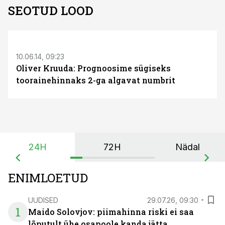
SEOTUD LOOD
10.06.14, 09:23
Oliver Kruuda: Prognoosime sügiseks
toorainehinnaks 2-ga algavat numbrit
24H
72H
Nädal
ENIMLOETUD
UUDISED
29.07.26, 09:30
1
Maido Solovjov: piimahinna riski ei saa
lõputult ühe osapoole kanda jätta