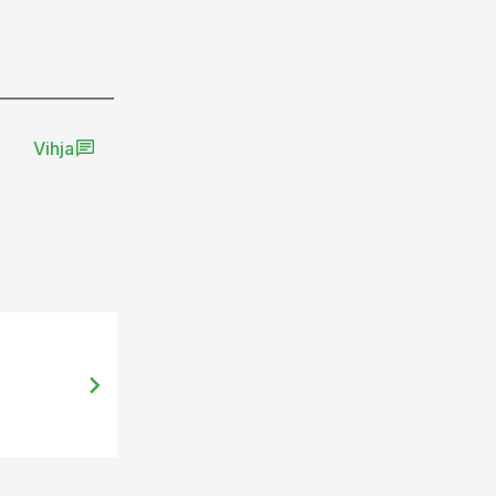
Vihja
09.06.14, 13:40
Baltic Agro põllupäevad tõid Kaarl
põllumehi