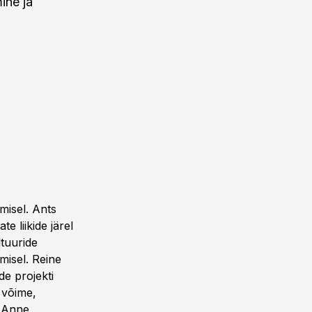
ine ja
misel. Ants
e liikide järel
ltuuride
amisel. Reine
e projekti
 võime,
. Anne