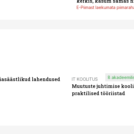
kerkis, kasum samas ni
E-Piimast laekumata piimaraha
8 akadeemilis
iasäästlikud lahendused
IT KOOLITUS
Muutuste juhtimise kooli
praktilised tööriistad