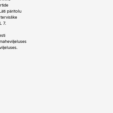
rtide
äti päritolu
tervislike
 7.
sti
maheviljeluses
iljeluses.