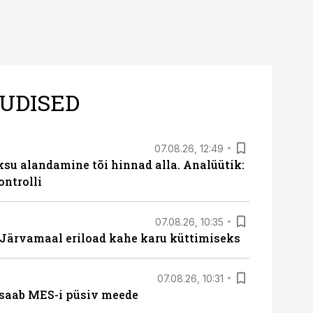
UDISED
07.08.26, 12:49
ksu alandamine tõi hinnad alla. Analüütik:
ontrolli
07.08.26, 10:35
ärvamaal eriload kahe karu küttimiseks
07.08.26, 10:31
saab MES-i püsiv meede