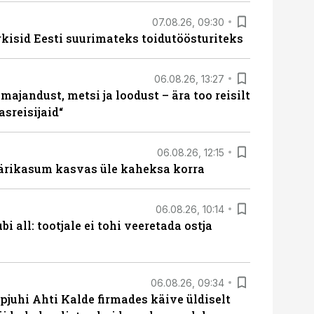
07.08.26, 09:30
rkisid Eesti suurimateks toidutöösturiteks
06.08.26, 13:27
majandust, metsi ja loodust – ära too reisilt
sreisijaid“
06.08.26, 12:15
ärikasum kasvas üle kaheksa korra
06.08.26, 10:14
i all: tootjale ei tohi veeretada ostja
06.08.26, 09:34
pjuhi Ahti Kalde firmades käive üldiselt