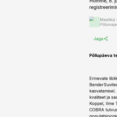
Homme, 8. ju
registreerimi
Meelika
Põllumaja
Jaga
Põllupäeva t
Erinevate lib
BenderSuviterav
kasvatamisel.
kvaliteet ja sa
Koppel, Ilme 
COBRA tutvus
populatsiooni