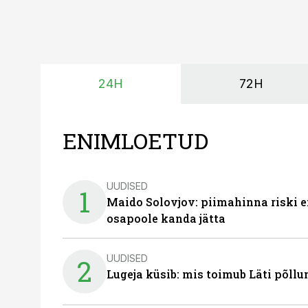
24H
72H
ENIMLOETUD
UUDISED
1
Maido Solovjov: piimahinna riski ei
osapoole kanda jätta
UUDISED
2
Lugeja küsib: mis toimub Läti põll