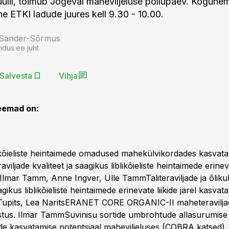
ulil, toimub Jõgeval maheviljeluse põllupäev. Kogunem
ne ETKI ladude juures kell 9.30 - 10.00.
 Sander-Sõrmus
ndus.ee juht
Salvesta
Vihja
eemad on:
likõieliste heintaimede omadused mahekülvikordades kasvata
iljade kvaliteet ja saagikus liblikõieliste heintaimede erinevat
 Ilmar Tamm, Anne Ingver, Ülle TammTaliteraviljade ja õliku
agikus liblikõieliste heintaimede erinevate liikide järel kasvat
Tupits, Lea NaritsERANET CORE ORGANIC-II maheteraviljad
tus. Ilmar TammSuvinisu sortide umbrohtude allasurumise
de kasvatamise potentsiaal maheviljeluses (COBRA katsed)