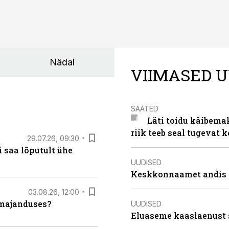
Nädal
VIIMASED U
SAATED
Läti toidu käibema
riik teeb seal tugevat k
29.07.26, 09:30
 saa lõputult ühe
UUDISED
Keskkonnaamet andis J
03.08.26, 12:00
umajanduses?
UUDISED
Eluaseme kaaslaenust 