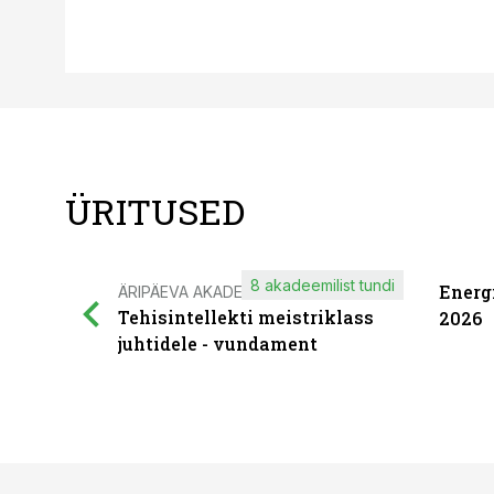
ÜRITUSED
8 akadeemilist tundi
Energ
ÄRIPÄEVA AKADEEMIA
Tehisintellekti meistriklass
2026
juhtidele - vundament