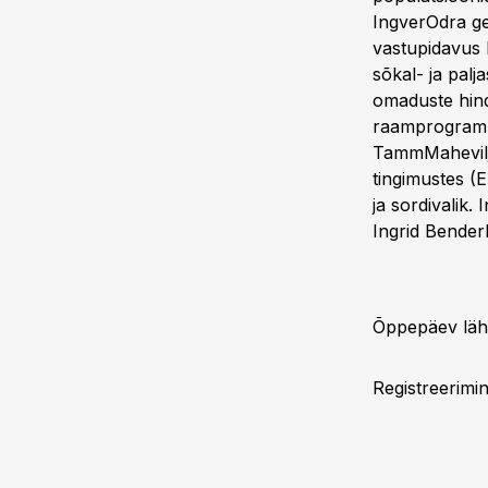
IngverOdra ge
vastupidavus l
sõkal- ja palja
omaduste hind
raamprogrammi
TammMahevilje
tingimustes (
ja sordivalik.
Ingrid Bender
Õppepäev lähe
Registreerimin