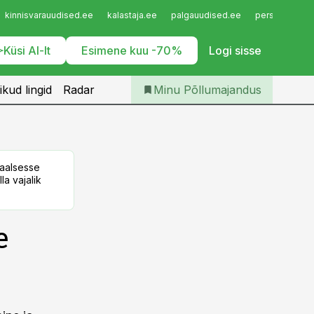
Iseteenindus
kinnisvarauudised.ee
kalastaja.ee
palgauudised.ee
personaliuudi
Telli Põllumajandus
Küsi AI-lt
Esimene kuu -70%
Logi sisse
ikud lingid
Radar
Minu Põllumajandus
taalsesse
la vajalik
e