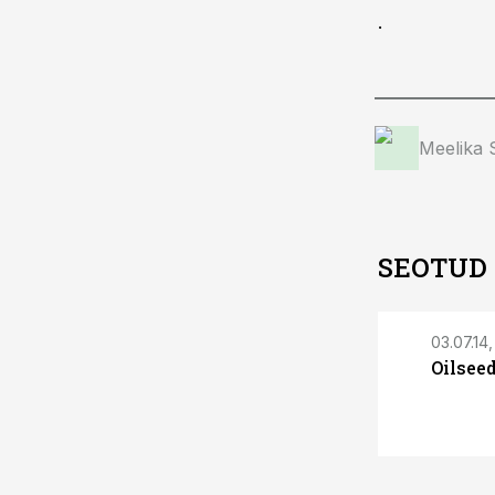
.
Meelika
SEOTUD
03.07.14,
Oilsee