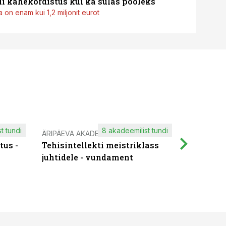
i kahekordistus kui ka sulas pooleks
 on enam kui 1,2 miljonit eurot
t tundi
8 akadeemilist tundi
ÄRIPÄEVA AKADEEMIA
IT KOOLIT
tus -
Tehisintellekti meistriklass
Muutuste
juhtidele - vundament
praktilis