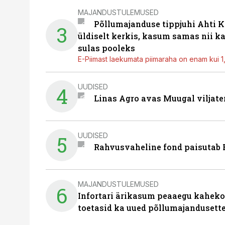
MAJANDUSTULEMUSED
Põllumajanduse tippjuhi Ahti K
3
üldiselt kerkis, kasum samas nii k
sulas pooleks
E-Piimast laekumata piimaraha on enam kui 1,2
UUDISED
4
Linas Agro avas Muugal viljate
UUDISED
5
Rahvusvaheline fond paisutab B
MAJANDUSTULEMUSED
6
Infortari ärikasum peaaegu kaheko
toetasid ka uued põllumajandusett