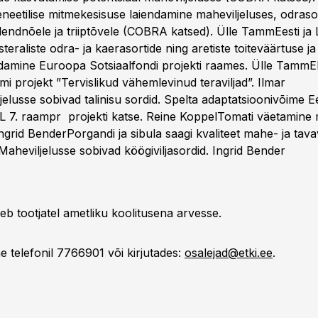
neetilise mitmekesisuse laiendamine maheviljeluses, odraso
endnõele ja triiptõvele (COBRA katsed). Ülle TammEesti ja L
steraliste odra- ja kaerasortide ning aretiste toiteväärtuse ja 
amine Euroopa Sotsiaalfondi projekti raames. Ülle TammEL
 projekt ”Tervislikud vähemlevinud teraviljad”. Ilmar
lusse sobivad talinisu sordid. Spelta adaptatsioonivõime Ee
EL 7. raampr projekti katse. Reine KoppelTomati väetamine 
 Ingrid BenderPorgandi ja sibula saagi kvaliteet mahe- ja tavav
Maheviljelusse sobivad köögiviljasordid. Ingrid Bender
b tootjatel ametliku koolitusena arvesse.
e telefonil 7766901 või kirjutades:
osalejad@etki.ee
.