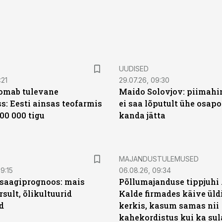
UUDISED
:21
29.07.26, 09:30
oomab tulevane
Maido Solovjov: piimahi
s: Eesti ainsas teofarmis
ei saa lõputult ühe osapo
00 000 tigu
kanda jätta
MAJANDUSTULEMUSED
9:15
06.08.26, 09:34
saagiprognoos: mais
Põllumajanduse tippjuhi
rsult, õlikultuurid
Kalde firmades käive üld
d
kerkis, kasum samas nii
kahekordistus kui ka sul