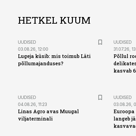
HETKEL KUUM
UUDISED
UUDISED
03.08.26, 12:00
31.07.26, 13
Lugeja küsib: mis toimub Läti
Põllul r
põllumajanduses?
delikates
kasvab 6
UUDISED
UUDISED
04.08.26, 11:23
03.08.26, 0
Linas Agro avas Muugal
Euroopa 
viljaterminali
langeb jä
kasvava