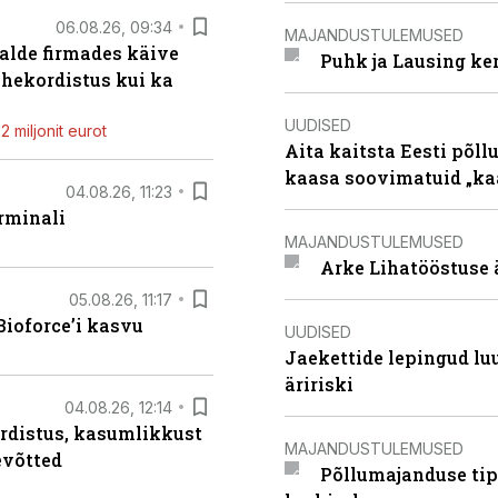
06.08.26, 09:34
MAJANDUSTULEMUSED
alde firmades käive
Puhk ja Lausing ke
ahekordistus kui ka
UUDISED
 miljonit eurot
Aita kaitsta Eesti põllu
kaasa soovimatuid „kaa
04.08.26, 11:23
rminali
MAJANDUSTULEMUSED
Arke Lihatööstuse 
05.08.26, 11:17
ioforce’i kasvu
UUDISED
Jaekettide lepingud luub
äririski
04.08.26, 12:14
rdistus, kasumlikkust
MAJANDUSTULEMUSED
evõtted
Põllumajanduse tip