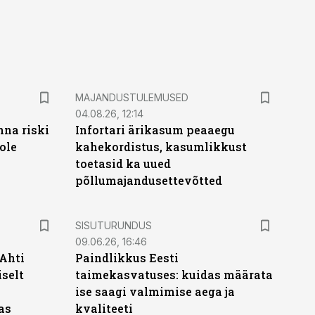
MAJANDUSTULEMUSED
04.08.26, 12:14
nna riski
Infortari ärikasum peaaegu
ole
kahekordistus, kasumlikkust
toetasid ka uued
põllumajandusettevõtted
ST
SISUTURUNDUS
09.06.26, 16:46
 Ahti
Paindlikkus Eesti
iselt
taimekasvatuses: kuidas määrata
ise saagi valmimise aega ja
as
kvaliteeti