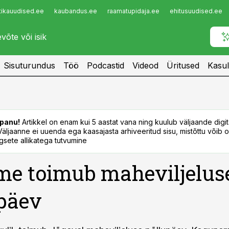
tikauudised.ee
kaubandus.ee
raamatupidaja.ee
ehitusuudised.ee
Infopank
Radar
Sisuturundus
Töö
Podcastid
Videod
Üritused
Kasul
panu!
Artikkel on enam kui 5 aastat vana ning kuulub väljaande digi
. Väljaanne ei uuenda ega kaasajasta arhiveeritud sisu, mistõttu võib ol
sete allikatega tutvumine
e toimub maheviljelus
päev