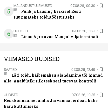
MAJANDUSTULEMUSED
07.08.26, 09:30
5
Puhk ja Lausing kerkisid Eesti
suurimateks toidutöösturiteks
UUDISED
04.08.26, 11:23
6
Linas Agro avas Muugal viljaterminali
VIIMASED UUDISED
SAATED
07.08.26, 12:49
Läti toidu käibemaksu alandamine tõi hinnad
alla. Analüütik: riik teeb seal tugevat kontrolli
UUDISED
07.08.26, 10:35
Keskkonnaamet andis Järvamaal eriload kahe
karu küttimiseks