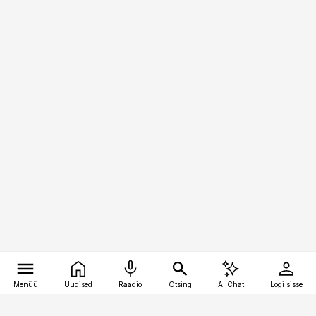
Menüü
Uudised
Raadio
Otsing
AI Chat
Logi sisse