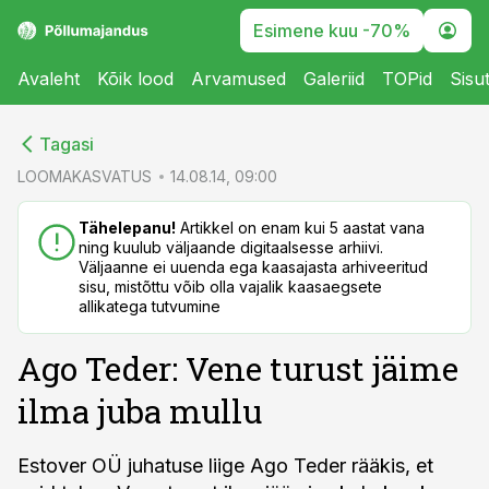
Esimene kuu -70%
Avaleht
Kõik lood
Arvamused
Galeriid
TOPid
Sisu
cebook
cebook
Tagasi
Twitter)
Twitter)
LOOMAKASVATUS
14.08.14, 09:00
kedIn
kedIn
Tähelepanu!
Artikkel on enam kui 5 aastat vana
ning kuulub väljaande digitaalsesse arhiivi.
ail
ail
Väljaanne ei uuenda ega kaasajasta arhiveeritud
sisu, mistõttu võib olla vajalik kaasaegsete
k
k
allikatega tutvumine
Ago Teder: Vene turust jäime
ilma juba mullu
Estover OÜ juhatuse liige Ago Teder rääkis, et