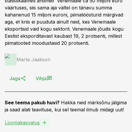
statistikaameti andmeil Venemaale ca 50 miljoni euro
väärtuses, siis sama aja vältel on tänavu summa
kahanenud 15 miljoni euroni, piimatöösturid märgivad
aga, et kriis ei puuduta ainult neid, kes Venemaale
eksportisid vaid kogu sektorit. Venemaale jõudis kogu
Eestist eksporditavast kaubast 19, 2 protsenti, millest
piimatooted moodustasid 20 protsenti.
Marta Jaakson
Jaga
Vihja
See teema pakub huvi?
Hakka neid märksõnu jälgima
ja saad alati teavituse, kui sel teemal ilmub midagi uut!
Loomakasvatus