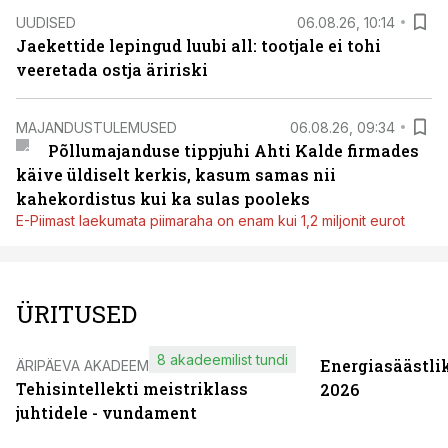
UUDISED
06.08.26, 10:14
Jaekettide lepingud luubi all: tootjale ei tohi
veeretada ostja äririski
MAJANDUSTULEMUSED
06.08.26, 09:34
Põllumajanduse tippjuhi Ahti Kalde firmades
käive üldiselt kerkis, kasum samas nii
kahekordistus kui ka sulas pooleks
E-Piimast laekumata piimaraha on enam kui 1,2 miljonit eurot
ÜRITUSED
8 akadeemilist tundi
Energiasäästli
ÄRIPÄEVA AKADEEMIA
Tehisintellekti meistriklass
2026
juhtidele - vundament