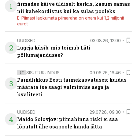
firmades käive üldiselt kerkis, kasum samas
1
nii kahekordistus kui ka sulas pooleks
E-Piimast laekumata piimaraha on enam kui 1,2 miljonit
eurot
UUDISED
03.08.26, 12:00
2
Lugeja küsib: mis toimub Läti
põllumajanduses?
SISUTURUNDUS
09.06.26, 16:46
ST
Paindlikkus Eesti taimekasvatuses: kuidas
3
määrata ise saagi valmimise aega ja
kvaliteeti
UUDISED
29.07.26, 09:30
4
Maido Solovjov: piimahinna riski ei saa
lõputult ühe osapoole kanda jätta