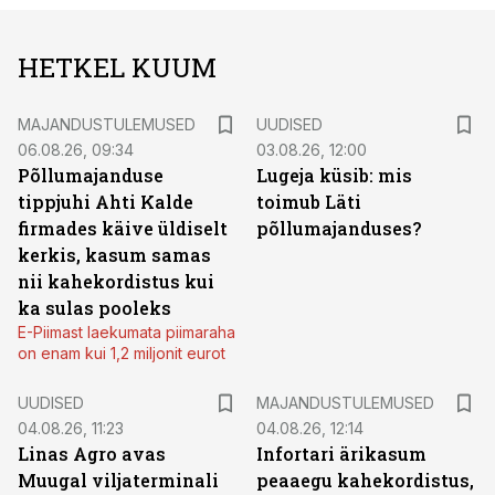
HETKEL KUUM
MAJANDUSTULEMUSED
UUDISED
06.08.26, 09:34
03.08.26, 12:00
Põllumajanduse
Lugeja küsib: mis
tippjuhi Ahti Kalde
toimub Läti
firmades käive üldiselt
põllumajanduses?
kerkis, kasum samas
nii kahekordistus kui
ka sulas pooleks
E-Piimast laekumata piimaraha
on enam kui 1,2 miljonit eurot
UUDISED
MAJANDUSTULEMUSED
04.08.26, 11:23
04.08.26, 12:14
Linas Agro avas
Infortari ärikasum
Muugal viljaterminali
peaaegu kahekordistus,