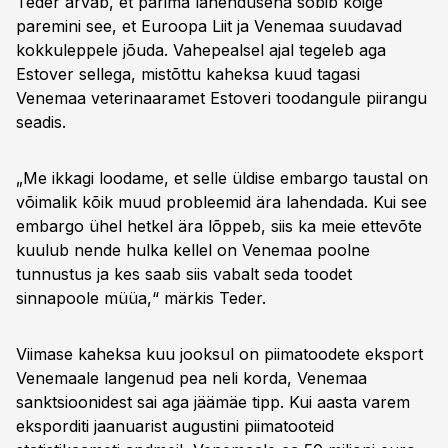
Teder arvab, et parima lahendusena sobib kõige
paremini see, et Euroopa Liit ja Venemaa suudavad
kokkuleppele jõuda. Vahepealsel ajal tegeleb aga
Estover sellega, mistõttu kaheksa kuud tagasi
Venemaa veterinaaramet Estoveri toodangule piirangu
seadis.
„Me ikkagi loodame, et selle üldise embargo taustal on
võimalik kõik muud probleemid ära lahendada. Kui see
embargo ühel hetkel ära lõppeb, siis ka meie ettevõte
kuulub nende hulka kellel on Venemaa poolne
tunnustus ja kes saab siis vabalt seda toodet
sinnapoole müüa,“ märkis Teder.
Viimase kaheksa kuu jooksul on piimatoodete eksport
Venemaale langenud pea neli korda, Venemaa
sanktsioonidest sai aga jäämäe tipp. Kui aasta varem
eksporditi jaanuarist augustini piimatooteid