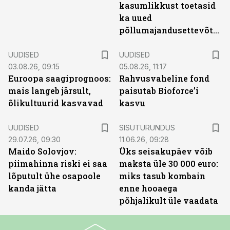
kasumlikkust toetasid
ka uued
põllumajandusettevõtted
UUDISED
UUDISED
03.08.26, 09:15
05.08.26, 11:17
Euroopa saagiprognoos:
Rahvusvaheline fond
mais langeb järsult,
paisutab Bioforce’i
õlikultuurid kasvavad
kasvu
ST
UUDISED
SISUTURUNDUS
29.07.26, 09:30
11.06.26, 09:28
Maido Solovjov:
Üks seisakupäev võib
piimahinna riski ei saa
maksta üle 30 000 euro:
lõputult ühe osapoole
miks tasub kombain
kanda jätta
enne hooaega
põhjalikult üle vaadata