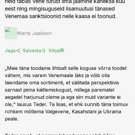
neid tabas Vene turust ilma jäämine kaheksa kuu
eest ning mingisuguseid lisamuutusi tänased
Venemaa sanktsioonid neile kaasa ei toonud.
Marta Jaakson
Jaga
Salvesta
Vihja
„Meie täna toodame lihtsalt selle koguse võrra toodet
vähem, mis varem Venemaale läks ja võib olla
laiendame oma sortimenti, et säilitada perspektiivis
sarnast piima käitlemiskogust, millega parematel
aegadel harjunud oleme ja ega siin muid variante ei
ole,“ lausus Teder. Ta lisas, et ehk sunnib täna toimuv
rohkem mõtlema Valgevene, Kasahstani ja Ukraina
peale.