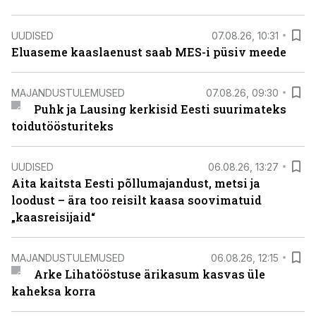
UUDISED
07.08.26, 10:31
Eluaseme kaaslaenust saab MES-i püsiv meede
MAJANDUSTULEMUSED
07.08.26, 09:30
Puhk ja Lausing kerkisid Eesti suurimateks
toidutöösturiteks
UUDISED
06.08.26, 13:27
Aita kaitsta Eesti põllumajandust, metsi ja
loodust – ära too reisilt kaasa soovimatuid
„kaasreisijaid“
MAJANDUSTULEMUSED
06.08.26, 12:15
Arke Lihatööstuse ärikasum kasvas üle
kaheksa korra