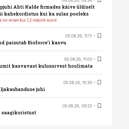
06.08.26, 09:34
pjuhi Ahti Kalde firmades käive üldiselt
i kahekordistus kui ka sulas pooleks
 on enam kui 1,2 miljonit eurot
05.08.26, 11:17
d paisutab Bioforce’i kasvu
05.08.26, 11:00
umit kasvavast kulusurvest hoolimata
05.08.26, 10:30
ljakaubanduse juhi
05.08.26, 09:22
 saagikoristust