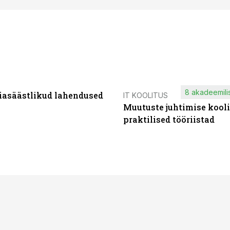
8 akadeemilis
iasäästlikud lahendused
IT KOOLITUS
Muutuste juhtimise kooli
praktilised tööriistad