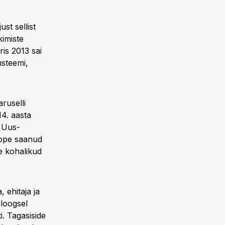
st sellist
kimiste
is 2013 sai
üsteemi,
ruselli
4. aasta
a Uus-
aõppe saanud
e kohalikud
, ehitaja ja
aloogsel
i. Tagasiside