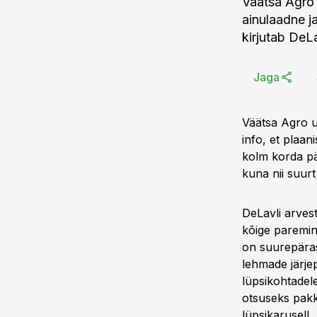
Väätsa Agro 
ainulaadne j
kirjutab DeL
Jaga
Väätsa Agro u
info, et plaa
kolm korda pä
kuna nii suurt
DeLavli arves
kõige paremin
on suurepäras
lehmade järjep
lüpsikohtadele
otsuseks pakk
lüpsikarusell.