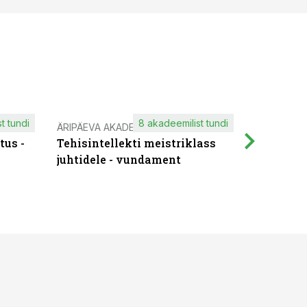
t tundi
8 akadeemilist tundi
ÄRIPÄEVA AKADEEMIA
IT KOOLIT
tus -
Tehisintellekti meistriklass
Muutuste
juhtidele - vundament
praktilis