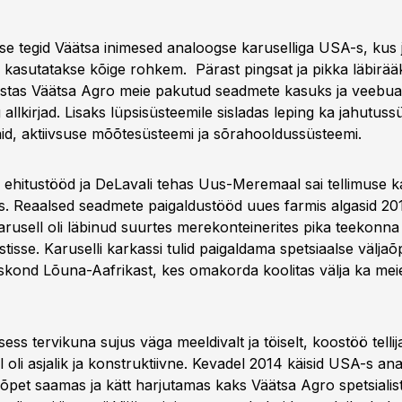
e tegid Väätsa inimesed analoogse karuselliga USA-s, kus ju
i kasutatakse kõige rohkem. Pärast pingsat ja pikka läbirää
ustas Väätsa Agro meie pakutud seadmete kasuks ja veebuar
allkirjad. Lisaks lüpsisüsteemile sisladas leping ka jahutuss
id, aktiivsuse mõõtesüsteemi ja sõrahooldussüsteemi.
 ehitustööd ja DeLavali tehas Uus-Meremaal sai tellimuse ka
s. Reaalsed seadmete paigaldustööd uues farmis algasid 201
karusell oli läbinud suurtes merekonteinerites pika teekonn
tisse. Karuselli karkassi tulid paigaldama spetsiaalse välj
kond Lõuna-Aafrikast, kes omakorda koolitas välja ka mei
ess tervikuna sujus väga meeldivalt ja töiselt, koostöö tellija
 oli asjalik ja konstruktiivne. Kevadel 2014 käisid USA-s an
jaõpet saamas ja kätt harjutamas kaks Väätsa Agro spetsialist