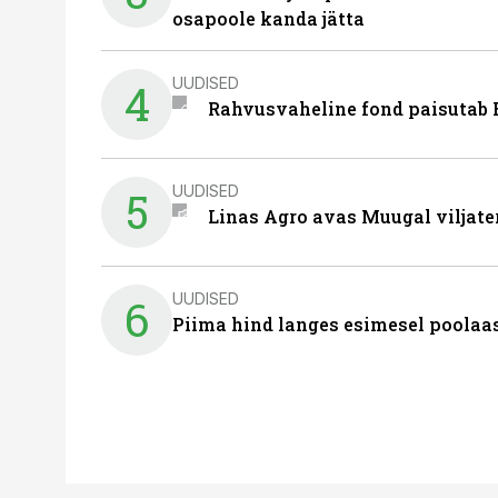
osapoole kanda jätta
UUDISED
4
Rahvusvaheline fond paisutab B
UUDISED
5
Linas Agro avas Muugal viljate
UUDISED
6
Piima hind langes esimesel poolaast