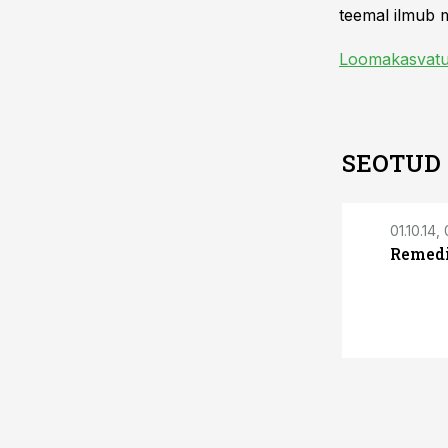
teemal ilmub m
Loomakasvat
SEOTUD
01.10.14,
Remedi