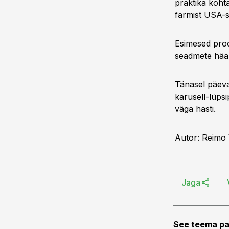
praktika kohta
farmist USA-s,
Esimesed proov
seadmete hääl
Tänasel päeva
karusell-lüpsi
väga hästi.
Autor: Reimo 
Jaga
See teema pa