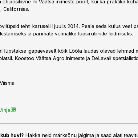
 oli positiivne nii Väätsa inimeste poolt, kui ka praktika ko
 Californias.
ilüpsid tehti karusellil juulis 2014. Peale seda kulus veel p
estamiseks ja parimate võimalike lüpsirutiinide leidmiseks.
l lüpstakse igapäevaselt kõik Lõõla laudas olevad lehmad
platsil. Koostöö Väätsa Agro inimeste ja DeLavali spetsialist
Viisma
Vihja
kub huvi?
Hakka neid märksõnu jälgima ja saad alati teavitu