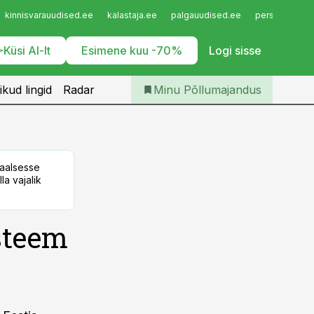
Iseteenindus
kinnisvarauudised.ee
kalastaja.ee
palgauudised.ee
personaliuudi
Telli Põllumajandus
Küsi AI-lt
Esimene kuu -70%
Logi sisse
ikud lingid
Radar
Minu Põllumajandus
taalsesse
la vajalik
steem