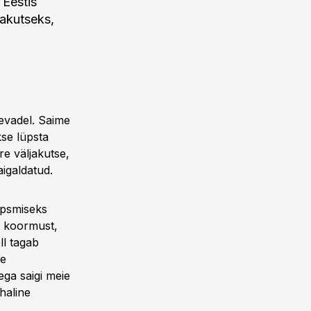
 Eestis
jakutseks,
kevadel. Saime
kse lüpsta
e väljakutse,
aigaldatud.
üpsmiseks
t koormust,
ll tagab
le
ega saigi meie
haline