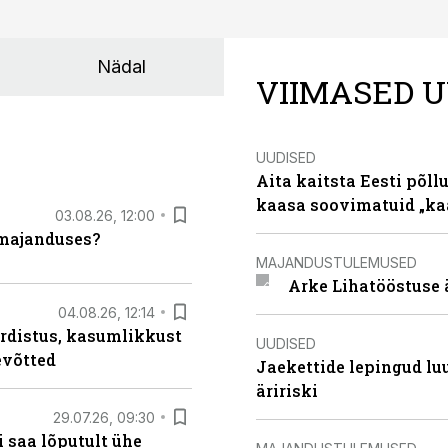
Nädal
VIIMASED U
UUDISED
Aita kaitsta Eesti põllu
kaasa soovimatuid „kaa
03.08.26, 12:00
umajanduses?
MAJANDUSTULEMUSED
Arke Lihatööstuse 
04.08.26, 12:14
rdistus, kasumlikkust
UUDISED
evõtted
Jaekettide lepingud luub
äririski
29.07.26, 09:30
 saa lõputult ühe