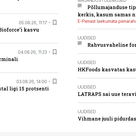
MAJANDUSTULEMUSED
Põllumajanduse tip
kerkis, kasum samas ni
E-Piimast laekumata piimaraha
05.08.26, 11:17
ioforce’i kasvu
UUDISED
Rahvusvaheline fon
04.08.26, 11:23
rminali
UUDISED
HKFoods kasvatas kas
03.08.26, 14:00
UUDISED
al ligi 15 protsenti
LATRAPS sai uue teravi
UUDISED
Vihmane juuli pidurdas