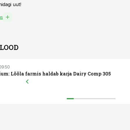
idagi uut!
us
 LOOD
 09:50
um: Lõõla farmis haldab karja Dairy Comp 305