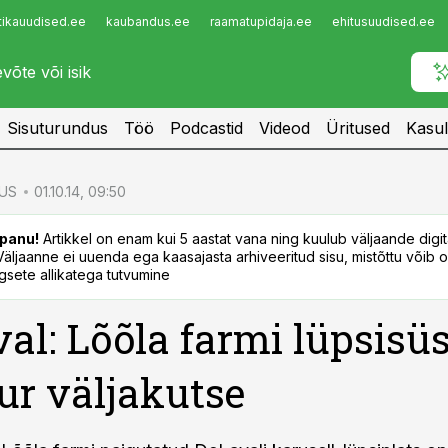
tikauudised.ee
kaubandus.ee
raamatupidaja.ee
ehitusuudised.ee
Infopank
Radar
Sisuturundus
Töö
Podcastid
Videod
Üritused
Kasul
US
01.10.14, 09:50
panu!
Artikkel on enam kui 5 aastat vana ning kuulub väljaande digi
. Väljaanne ei uuenda ega kaasajasta arhiveeritud sisu, mistõttu võib ol
sete allikatega tutvumine
al: Lõõla farmi lüpsisü
uur väljakutse