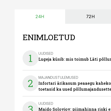
24H
72H
ENIMLOETUD
UUDISED
1
Lugeja küsib: mis toimub Läti põll
MAJANDUSTULEMUSED
2
Infortari ärikasum peaaegu kaheko
toetasid ka uued põllumajandusett
UUDISED
3
Maido Solovjov: piimahinna riski ei