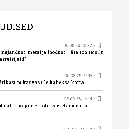
UDISED
06.08.26, 13:27
majandust, metsi ja loodust – ära too reisilt
sreisijaid“
06.08.26, 12:15
ärikasum kasvas üle kaheksa korra
06.08.26, 10:14
i all: tootjale ei tohi veeretada ostja