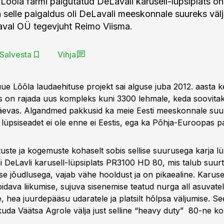
Lõõla farmi paigutatud DeLavali karusell-lüpsiplats on
a selle paigaldus oli DeLavali meeskonnale suureks väl
aval OÜ tegevjuht Reimo Viisma.
Salvesta
Vihja
ue Lõõla laudaehituse projekt sai alguse juba 2012. aasta 
nis on rajada uus kompleks kuni 3300 lehmale, keda soovita
evas. Algandmed pakkusid ka meie Eesti meeskonnale suur
 lüpsiseadet ei ole enne ei Eestis, ega ka Põhja-Euroopas p
tuste ja kogemuste kohaselt sobis sellise suurusega karja l
i DeLavli karusell-lüpsiplats PR3100 HD 80, mis talub suur
e jõudlusega, vajab vähe hooldust ja on pikaealine. Karuse
idava liikumise, sujuva sisenemise teatud nurga all asuvate
, hea juurdepääsu udaratele ja platsilt hõlpsa väljumise. Se
uda Väätsa Agrole välja just selline “heavy duty” 80-ne ko