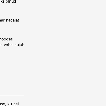
haks olnud
aar nädalat
 moodsal
ide vahel sujub
se, kui sel