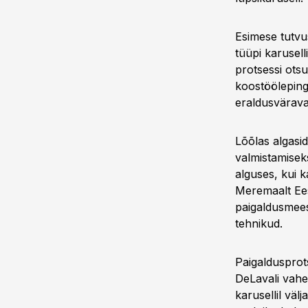
Esimese tutvus
tüüpi karusell
protsessi ots
koostööleping 
eraldusvärava
Lõõlas algasid
valmistamisek
alguses, kui 
Meremaalt Ees
paigaldusmees
tehnikud.
Paigaldusprots
DeLavali vahel
karusellil väl