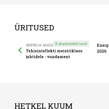
ÜRITUSED
8 akadeemilist tundi
Energ
ÄRIPÄEVA AKADEEMIA
Tehisintellekti meistriklass
2026
juhtidele - vundament
HETKEL KUUM