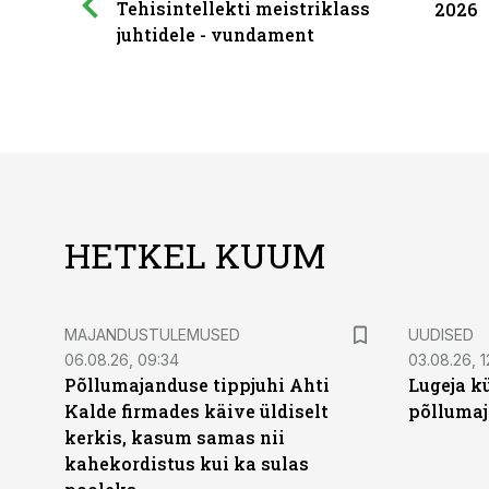
Tehisintellekti meistriklass
2026
juhtidele - vundament
HETKEL KUUM
MAJANDUSTULEMUSED
UUDISED
06.08.26, 09:34
03.08.26, 1
Põllumajanduse tippjuhi Ahti
Lugeja kü
Kalde firmades käive üldiselt
põllumaj
kerkis, kasum samas nii
kahekordistus kui ka sulas