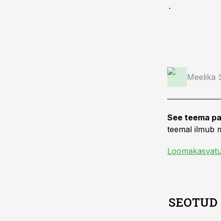
.
Meelika
See teema pa
teemal ilmub m
Loomakasvat
SEOTUD