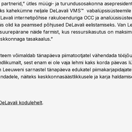
partnerid,” ütles müügi- ja turundusosakonna asepresiden
aks kahekümne neljale DeLavali VMS™ vabalüpsisüsteemile
Lavali internetipõhise rakuloenduriga OCC ja analüüsisüst
is olid ka peamised põhjused DeLavali eelistamiseks. Van 
suurepärane näide farmist, kus ressursikasutus on maksima
skkonnaga tasakaalus.”
teem võimaldab tänapäeva piimatootjatel vähendada tööjõuk
ndlikumalt, sest enam ei ole vaja lehmi kaks korda päevas l
 Leeuweni sarnastel tänapäeva edukatel piimakarjapidajat
ondadele, näiteks keskkonnasäästlikkusele ja karja haldamis
DeLavali kodulehelt
.