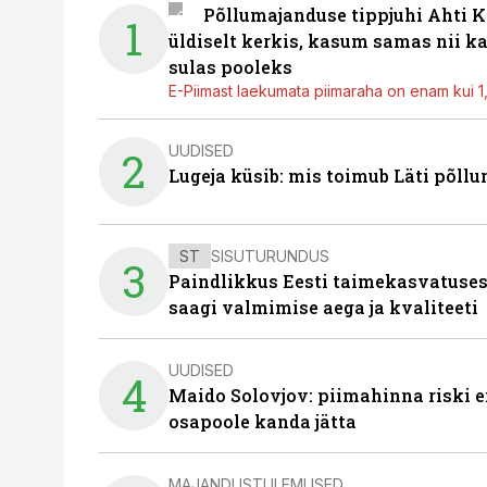
Põllumajanduse tippjuhi Ahti K
1
üldiselt kerkis, kasum samas nii k
sulas pooleks
E-Piimast laekumata piimaraha on enam kui 1,2
UUDISED
2
Lugeja küsib: mis toimub Läti põll
ST
SISUTURUNDUS
3
Paindlikkus Eesti taimekasvatuses
saagi valmimise aega ja kvaliteeti
UUDISED
4
Maido Solovjov: piimahinna riski ei
osapoole kanda jätta
MAJANDUSTULEMUSED