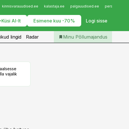
Iseteenindus
kinnisvarauudised.ee
kalastaja.ee
palgauudised.ee
personaliuudi
Telli Põllumajandus
Küsi AI-lt
Esimene kuu -70%
Logi sisse
ikud lingid
Radar
Minu Põllumajandus
taalsesse
la vajalik