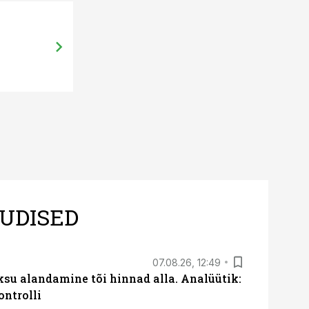
01.10.14, 09:50
DeLaval: Lõõla farmi lüpsisüsteem o
UDISED
07.08.26, 12:49
ksu alandamine tõi hinnad alla. Analüütik:
ontrolli