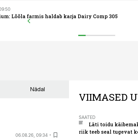
 09:50
um: Lõõla farmis haldab karja Dairy Comp 305
Nädal
VIIMASED U
SAATED
Läti toidu käibema
riik teeb seal tugevat k
06.08.26, 09:34