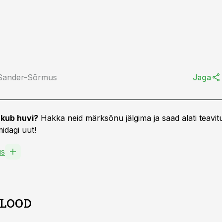
 Sander-Sõrmus
Jaga
kub huvi?
Hakka neid märksõnu jälgima ja saad alati teavitu
idagi uut!
us
 LOOD