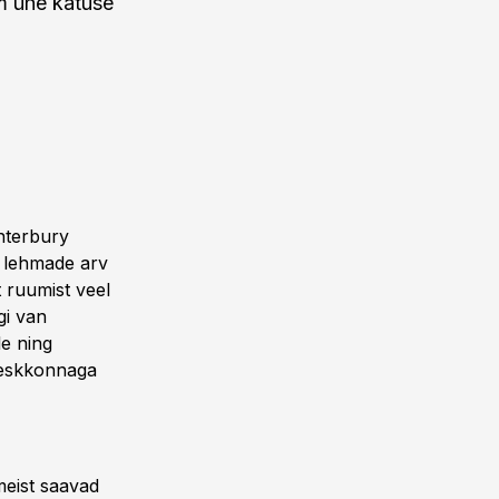
m ühe katuse
nterbury
e lehmade arv
 ruumist veel
gi van
le ning
 keskkonnaga
meist saavad