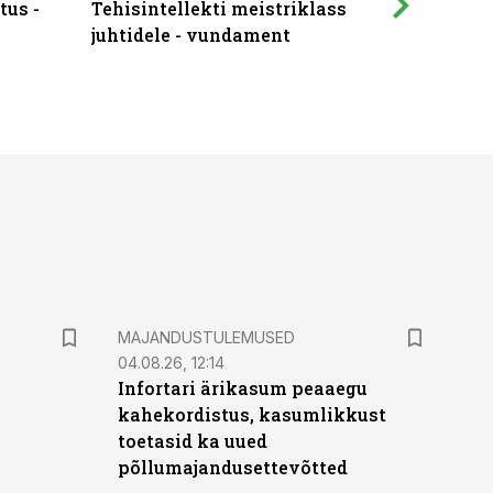
tus -
Tehisintellekti meistriklass
Muutuste
juhtidele - vundament
praktilis
MAJANDUSTULEMUSED
04.08.26, 12:14
Infortari ärikasum peaaegu
kahekordistus, kasumlikkust
toetasid ka uued
põllumajandusettevõtted