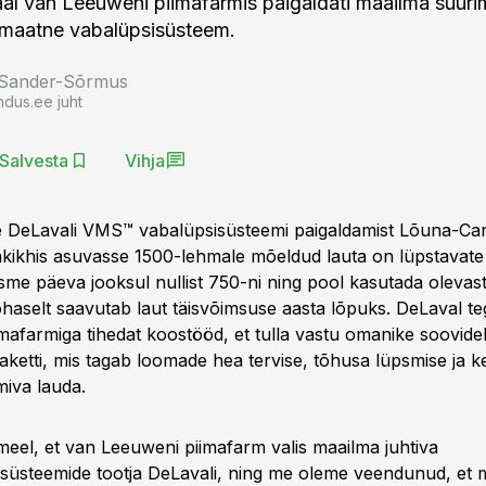
l van Leeuweni piimafarmis paigaldati maailma suuri
omaatne vabalüpsisüsteem.
 Sander-Sõrmus
ndus.ee juht
Salvesta
Vihja
e DeLavali VMS™ vabalüpsisüsteemi paigaldamist Lõuna-Ca
kikhis asuvasse 1500-lehmale mõeldud lauta on lüpstavat
sme päeva jooksul nullist 750-ni ning pool kasutada olevast
haselt saavutab laut täisvõimsuse aasta lõpuks. DeLaval te
mafarmiga tihedat koostööd, et tulla vastu omanike soovide
aketti, mis tagab loomade hea tervise, tõhusa lüpsmise ja
miva lauda.
meel, et van Leeuweni piimafarm valis maailma juhtiva
süsteemide tootja DeLavali, ning me oleme veendunud, et 