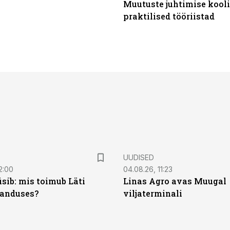
Muutuste juhtimise kooli
praktilised tööriistad
UUDISED
2:00
04.08.26, 11:23
sib: mis toimub Läti
Linas Agro avas Muugal
anduses?
viljaterminali