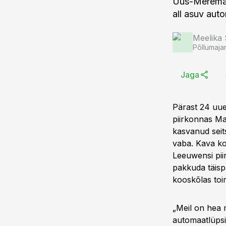
Uus-Meremaa
all asuv aut
Meelika
Põllumaja
Jaga
Pärast 24 uu
piirkonnas Ma
kasvanud seit
vaba. Kava ko
Leeuwensi pii
pakkuda täisp
kooskõlas toi
„Meil on hea 
automaatlüpsi