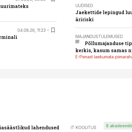
UUDISED
 suurimateks
Jaekettide lepingud luub
äririski
04.08.26, 11:23
MAJANDUSTULEMUSED
rminali
Põllumajanduse tip
kerkis, kasum samas ni
E-Piimast laekumata piimaraha
8 akadeemilis
iasäästlikud lahendused
IT KOOLITUS