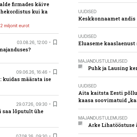
alde firmades käive
ahekordistus kui ka
UUDISED
Keskkonnaamet andis J
 miljonit eurot
UUDISED
03.08.26, 12:00
Eluaseme kaaslaenust 
umajanduses?
MAJANDUSTULEMUSED
Puhk ja Lausing ke
09.06.26, 16:46
: kuidas määrata ise
UUDISED
Aita kaitsta Eesti põllu
kaasa soovimatuid „kaa
29.07.26, 09:30
 saa lõputult ühe
MAJANDUSTULEMUSED
Arke Lihatööstuse 
07.08.26, 09:30