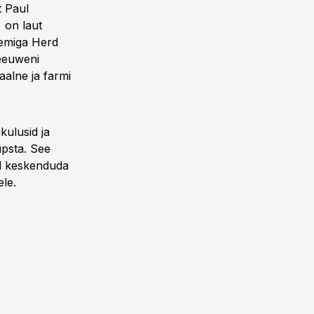
t Paul
 on laut
eemiga Herd
Leeuweni
alne ja farmi
ulusid ja
üpsta. See
el keskenduda
ele.