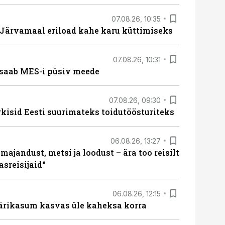
07.08.26, 10:35
ärvamaal eriload kahe karu küttimiseks
07.08.26, 10:31
saab MES-i püsiv meede
07.08.26, 09:30
rkisid Eesti suurimateks toidutöösturiteks
06.08.26, 13:27
majandust, metsi ja loodust – ära too reisilt
sreisijaid“
06.08.26, 12:15
ärikasum kasvas üle kaheksa korra