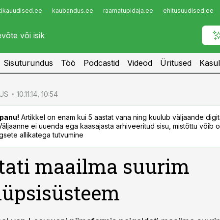
tikauudised.ee
kaubandus.ee
raamatupidaja.ee
ehitusuudised.ee
Infopank
Radar
Sisuturundus
Töö
Podcastid
Videod
Üritused
Kasul
US
10.11.14, 10:54
panu!
Artikkel on enam kui 5 aastat vana ning kuulub väljaande digi
. Väljaanne ei uuenda ega kaasajasta arhiveeritud sisu, mistõttu võib ol
sete allikatega tutvumine
tati maailma suurim
lüpsisüsteem