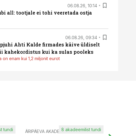
06.08.26, 10:14
i all: tootjale ei tohi veeretada ostja
06.08.26, 09:34
pjuhi Ahti Kalde firmades käive üldiselt
i kahekordistus kui ka sulas pooleks
 on enam kui 1,2 miljonit eurot
t tundi
8 akadeemilist tundi
ÄRIPÄEVA AKADEEMIA
IT KOOLIT