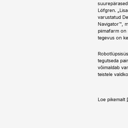
suurepärased 
Löfgren. „Lis
varustatud De
Navigator™, m
piimafarm on 
tegevus on ke
Robotlüpsisüs
tegutseda pai
võimaldab van
teistele valdk
Loe pikemalt