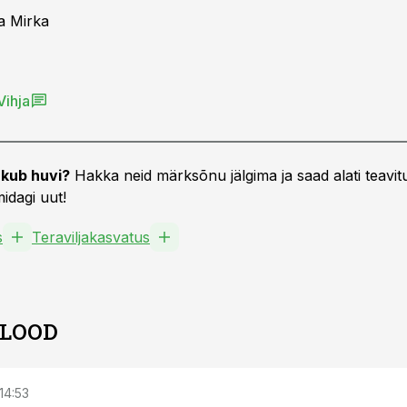
a Mirka
Vihja
kub huvi?
Hakka neid märksõnu jälgima ja saad alati teavitu
idagi uut!
s
Teraviljakasvatus
 LOOD
 14:53