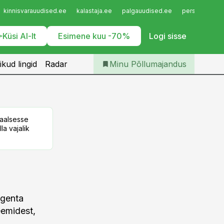
Iseteenindus
kinnisvarauudised.ee
kalastaja.ee
palgauudised.ee
personaliuudi
Telli Põllumajandus
Küsi AI-lt
Esimene kuu -70%
Logi sisse
ikud lingid
Radar
Minu Põllumajandus
taalsesse
la vajalik
ngenta
eemidest,