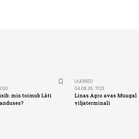
UUDISED
2:00
04.08.26, 11:23
sib: mis toimub Läti
Linas Agro avas Muugal
anduses?
viljaterminali