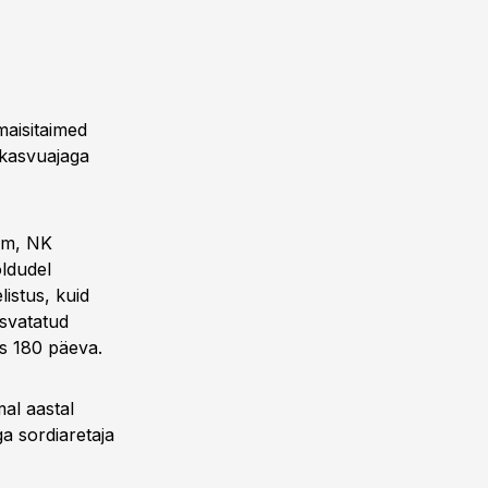
maisitaimed
 kasvuajaga
rim, NK
ldudel
istus, kuid
asvatatud
ks 180 päeva.
al aastal
a sordiaretaja