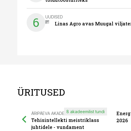
UUDISED
6
Linas Agro avas Muugal viljate
ÜRITUSED
8 akadeemilist tundi
Energ
ÄRIPÄEVA AKADEEMIA
Tehisintellekti meistriklass
2026
juhtidele - vundament