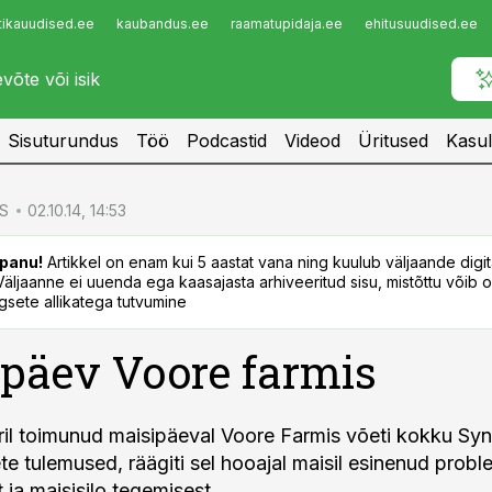
tikauudised.ee
kaubandus.ee
raamatupidaja.ee
ehitusuudised.ee
Infopank
Radar
Sisuturundus
Töö
Podcastid
Videod
Üritused
Kasul
S
02.10.14, 14:53
panu!
Artikkel on enam kui 5 aastat vana ning kuulub väljaande digi
. Väljaanne ei uuenda ega kaasajasta arhiveeritud sisu, mistõttu võib ol
sete allikatega tutvumine
päev Voore farmis
il toimunud maisipäeval Voore Farmis võeti kokku Sy
te tulemused, räägiti sel hooajal maisil esinenud probl
 ja maisisilo tegemisest.