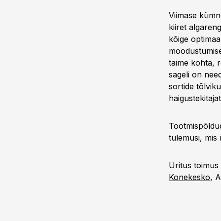
Viimase kümne
kiiret algare
kõige optimaa
moodustumisel
taime kohta, 
sageli on nee
sortide tõlvik
haigustekitaja
Tootmispõldud
tulemusi, mis 
Üritus toimus
Konekesko
, A