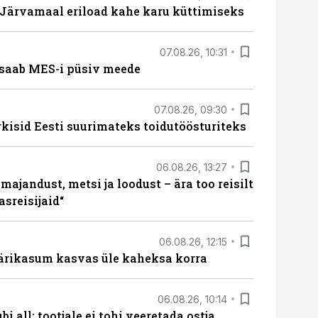
ärvamaal eriload kahe karu küttimiseks
07.08.26, 10:31
saab MES-i püsiv meede
07.08.26, 09:30
rkisid Eesti suurimateks toidutöösturiteks
06.08.26, 13:27
majandust, metsi ja loodust – ära too reisilt
sreisijaid“
06.08.26, 12:15
ärikasum kasvas üle kaheksa korra
06.08.26, 10:14
i all: tootjale ei tohi veeretada ostja