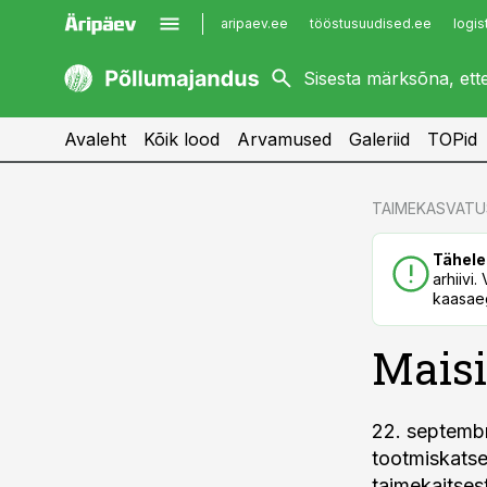
aripaev.ee
tööstusuudised.ee
logis
kaubandus.ee
imelineajalugu.ee
kinnisvarauudised.ee
imelineteadus.ee
Avaleht
Kõik lood
Arvamused
Galeriid
TOPid
cebook
cebook
TAIMEKASVATU
Twitter)
Twitter)
Tähele
kedIn
kedIn
arhiivi
kaasaeg
ail
ail
Maisi
k
k
22. septembr
tootmiskatse
taimekaitsest