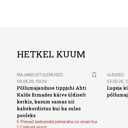
HETKEL KUUM
MAJANDUSTULEMUSED
UUDISED
06.08.26, 09:34
03.08.26, 1
Põllumajanduse tippjuhi Ahti
Lugeja kü
Kalde firmades käive üldiselt
põllumaj
kerkis, kasum samas nii
kahekordistus kui ka sulas
pooleks
E-Piimast laekumata piimaraha on enam kui
1,2 miljonit eurot