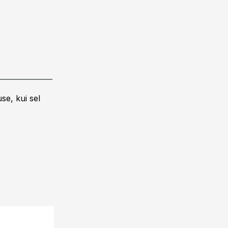
se, kui sel
24.09.13, 10:00