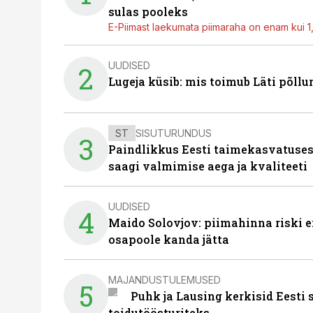
sulas pooleks
E-Piimast laekumata piimaraha on enam kui 1,2
UUDISED
2
Lugeja küsib: mis toimub Läti põll
ST
SISUTURUNDUS
3
Paindlikkus Eesti taimekasvatuses
saagi valmimise aega ja kvaliteeti
UUDISED
4
Maido Solovjov: piimahinna riski ei
osapoole kanda jätta
MAJANDUSTULEMUSED
5
Puhk ja Lausing kerkisid Eesti
toidutöösturiteks