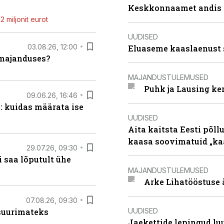
Keskkonnaamet andis J
 miljonit eurot
UUDISED
03.08.26, 12:00
Eluaseme kaaslaenust 
umajanduses?
MAJANDUSTULEMUSED
Puhk ja Lausing ke
09.06.26, 16:46
: kuidas määrata ise
UUDISED
Aita kaitsta Eesti põllu
kaasa soovimatuid „kaa
29.07.26, 09:30
 saa lõputult ühe
MAJANDUSTULEMUSED
Arke Lihatööstuse 
07.08.26, 09:30
UUDISED
 suurimateks
Jaekettide lepingud luub