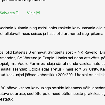
Salvesta
Vihja
adisele külmale ning maisi jaoks raskele kasvuaastale olid 
l üllatavalt heas seisus ja hästi olid arenenud isegi pikema
el olid katsetes 6 erinevat Syngenta sorti – NK Ravello, D
mandor, SY Werena ja Exapic. Lisaks sai näha ettevõtte põ
opiat, mis Voore Farmi esindaja sõnul nende vaieldamatu eel
l aastal asendab Utopia edasiaretus - maisisort SY Unity. K
ikud kasvuajad jäävad vahemikku 200-220, Utopial on selle
180 päeva kestva kasvuajaga sortide lehemass võib jahedam
datava suuruse, seetõttu pole need põllumeeste praktikas eg
elistatud.