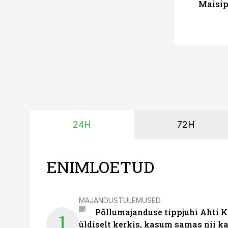
Maisip
24H
72H
ENIMLOETUD
MAJANDUSTULEMUSED
Põllumajanduse tippjuhi Ahti K
1
üldiselt kerkis, kasum samas nii k