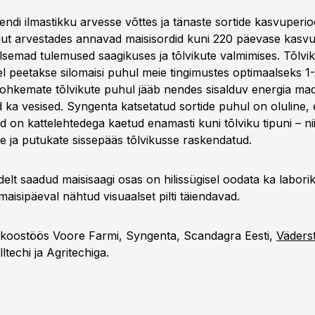
ndi ilmastikku arvesse võttes ja tänaste sortide kasvuperio
ngut arvestades annavad maisisordid kuni 220 päevase kasvu
lsemad tulemused saagikuses ja tõlvikute valmimises. Tõlvi
 peetakse silomaisi puhul meie tingimustes optimaalseks 1-2
rohkemate tõlvikute puhul jääb nendes sisalduv energia ma
d ka vesised. Syngenta katsetatud sortide puhul on oluline,
ud on kattelehtedega kaetud enamasti kuni tõlviku tipuni – ni
te ja putukate sissepääs tõlvikusse raskendatud.
elt saadud maisisaagi osas on hilissügisel oodata ka labori
maisipäeval nähtud visuaalset pilti täiendavad.
 koostöös Voore Farmi, Syngenta, Scandagra Eesti,
Väderst
lltechi ja Agritechiga.