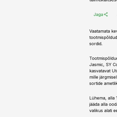
Jaga
Vaatamata kev
tootmispõldude
sordid.
Tootmispõldud
Jasmic, SY Co
kasvatavat Ut
mille järgmise
sortide ametl
Lühema, alla 
jääda alla oo
valikus alati e