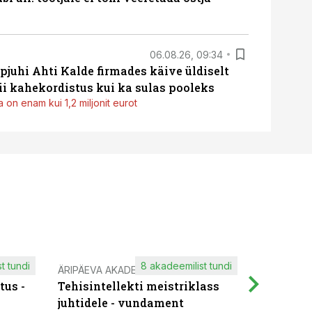
06.08.26, 09:34
pjuhi Ahti Kalde firmades käive üldiselt
i kahekordistus kui ka sulas pooleks
 on enam kui 1,2 miljonit eurot
t tundi
8 akadeemilist tundi
ÄRIPÄEVA AKADEEMIA
IT KOOLIT
tus -
Tehisintellekti meistriklass
Muutuste
juhtidele - vundament
praktilis