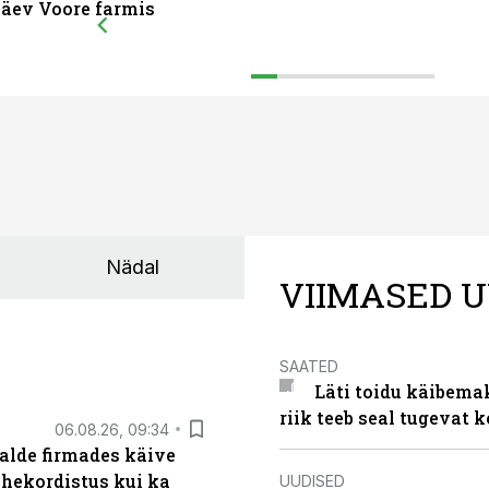
äev Voore farmis
Nädal
VIIMASED U
SAATED
Läti toidu käibema
riik teeb seal tugevat k
06.08.26, 09:34
alde firmades käive
ahekordistus kui ka
UUDISED