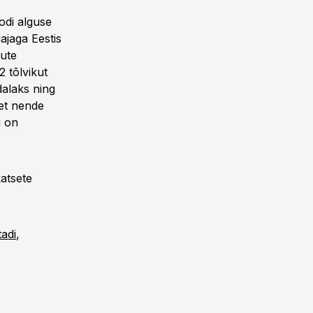
odi alguse
ajaga Eestis
kute
 tõlvikut
dalaks ning
 et nende
i on
katsete
adi
,