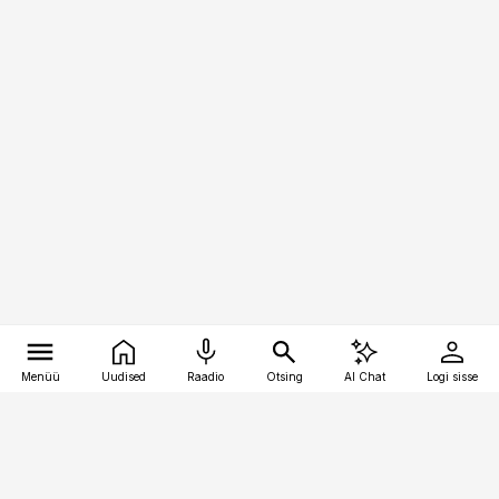
Menüü
Uudised
Raadio
Otsing
AI Chat
Logi sisse
Vana-Lõuna 39/1, 19094 Tallinn