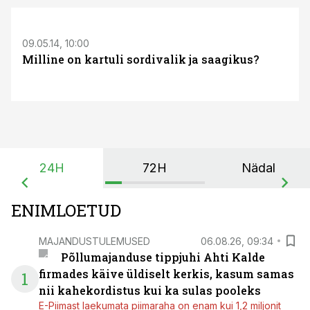
09.05.14, 10:00
Milline on kartuli sordivalik ja saagikus?
24H
72H
Nädal
ENIMLOETUD
MAJANDUSTULEMUSED
06.08.26, 09:34
Põllumajanduse tippjuhi Ahti Kalde
firmades käive üldiselt kerkis, kasum samas
1
nii kahekordistus kui ka sulas pooleks
E-Piimast laekumata piimaraha on enam kui 1,2 miljonit