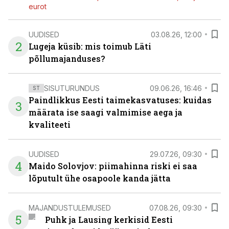
eurot
UUDISED
03.08.26, 12:00
2
Lugeja küsib: mis toimub Läti
põllumajanduses?
SISUTURUNDUS
09.06.26, 16:46
ST
Paindlikkus Eesti taimekasvatuses: kuidas
3
määrata ise saagi valmimise aega ja
kvaliteeti
UUDISED
29.07.26, 09:30
4
Maido Solovjov: piimahinna riski ei saa
lõputult ühe osapoole kanda jätta
MAJANDUSTULEMUSED
07.08.26, 09:30
5
Puhk ja Lausing kerkisid Eesti