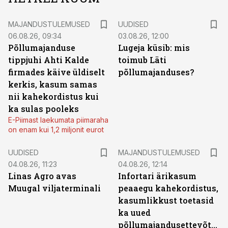
MAJANDUSTULEMUSED
UUDISED
06.08.26, 09:34
03.08.26, 12:00
Põllumajanduse
Lugeja küsib: mis
tippjuhi Ahti Kalde
toimub Läti
firmades käive üldiselt
põllumajanduses?
kerkis, kasum samas
nii kahekordistus kui
ka sulas pooleks
E-Piimast laekumata piimaraha
on enam kui 1,2 miljonit eurot
UUDISED
MAJANDUSTULEMUSED
04.08.26, 11:23
04.08.26, 12:14
Linas Agro avas
Infortari ärikasum
Muugal viljaterminali
peaaegu kahekordistus,
kasumlikkust toetasid
ka uued
põllumajandusettevõtted