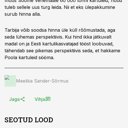
müüs Soome Venemaale 60 000 tonni kartuleid, nüüd
tuleb sellele uus turg leida. Nii et eks ülepakkumine
surub hinna alla.
Tarbija võib soodsa hinna üle küll rõõmustada, aga
seda lühemas perspektiivis. Kui hind ikka jätkuvalt
madal on ja Eesti kartulikasvatajad tööst loobuvad,
tähendab see pikemas perspektiivis seda, et hakkame
Poola kartuleid sööma.
Meelika Sander-Sõrmus
Jaga
Vihja
SEOTUD LOOD