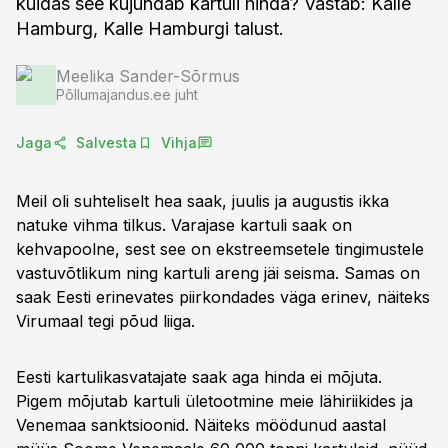
kuidas see kujundab kartuli hinda? Vastab: Kalle
Hamburg, Kalle Hamburgi talust.
Meelika Sander-Sõrmus
Põllumajandus.ee juht
Jaga
Salvesta
Vihja
Meil oli suhteliselt hea saak, juulis ja augustis ikka
natuke vihma tilkus. Varajase kartuli saak on
kehvapoolne, sest see on ekstreemsetele tingimustele
vastuvõtlikum ning kartuli areng jäi seisma. Samas on
saak Eesti erinevates piirkondades väga erinev, näiteks
Virumaal tegi põud liiga.
Eesti kartulikasvatajate saak aga hinda ei mõjuta.
Pigem mõjutab kartuli ületootmine meie lähiriikides ja
Venemaa sanktsioonid. Näiteks möödunud aastal