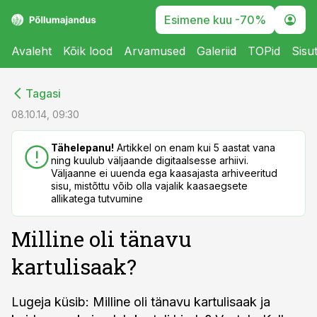
Esimene kuu -70%
Avaleht
Kõik lood
Arvamused
Galeriid
TOPid
Sisu
cebook
cebook
Tagasi
Twitter)
Twitter)
08.10.14, 09:30
kedIn
kedIn
Tähelepanu!
Artikkel on enam kui 5 aastat vana
ning kuulub väljaande digitaalsesse arhiivi.
ail
ail
Väljaanne ei uuenda ega kaasajasta arhiveeritud
sisu, mistõttu võib olla vajalik kaasaegsete
k
k
allikatega tutvumine
Milline oli tänavu
kartulisaak?
Lugeja küsib: Milline oli tänavu kartulisaak ja