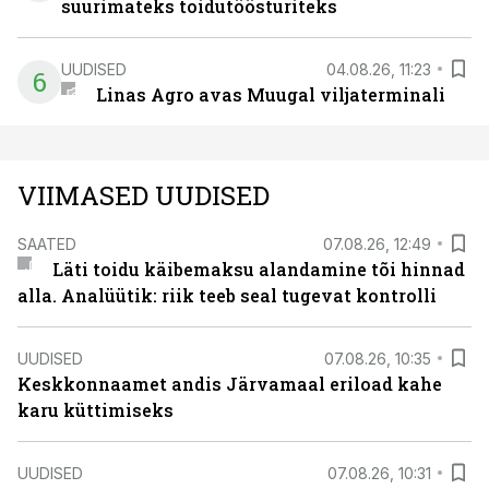
suurimateks toidutöösturiteks
UUDISED
04.08.26, 11:23
6
Linas Agro avas Muugal viljaterminali
VIIMASED UUDISED
SAATED
07.08.26, 12:49
Läti toidu käibemaksu alandamine tõi hinnad
alla. Analüütik: riik teeb seal tugevat kontrolli
UUDISED
07.08.26, 10:35
Keskkonnaamet andis Järvamaal eriload kahe
karu küttimiseks
UUDISED
07.08.26, 10:31