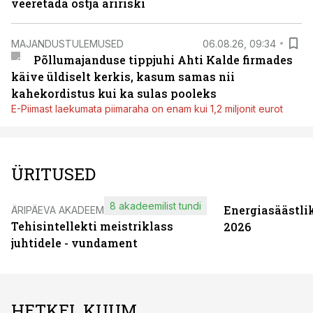
veeretada ostja äririski
MAJANDUSTULEMUSED
06.08.26, 09:34
Põllumajanduse tippjuhi Ahti Kalde firmades
käive üldiselt kerkis, kasum samas nii
kahekordistus kui ka sulas pooleks
E-Piimast laekumata piimaraha on enam kui 1,2 miljonit eurot
ÜRITUSED
8 akadeemilist tundi
Energiasäästli
ÄRIPÄEVA AKADEEMIA
Tehisintellekti meistriklass
2026
juhtidele - vundament
HETKEL KUUM