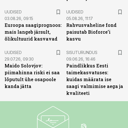
UUDISED
UUDISED
03.08.26, 09:15
05.08.26, 11:17
Euroopa saagiprognoos:
Rahvusvaheline fond
mais langeb järsult,
paisutab Bioforce’i
õlikultuurid kasvavad
kasvu
ST
UUDISED
SISUTURUNDUS
29.07.26, 09:30
09.06.26, 16:46
Maido Solovjov:
Paindlikkus Eesti
piimahinna riski ei saa
taimekasvatuses:
lõputult ühe osapoole
kuidas määrata ise
kanda jätta
saagi valmimise aega ja
kvaliteeti