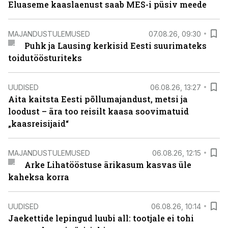
Eluaseme kaaslaenust saab MES-i püsiv meede
MAJANDUSTULEMUSED
07.08.26, 09:30
Puhk ja Lausing kerkisid Eesti suurimateks
toidutöösturiteks
UUDISED
06.08.26, 13:27
Aita kaitsta Eesti põllumajandust, metsi ja
loodust – ära too reisilt kaasa soovimatuid
„kaasreisijaid“
MAJANDUSTULEMUSED
06.08.26, 12:15
Arke Lihatööstuse ärikasum kasvas üle
kaheksa korra
UUDISED
06.08.26, 10:14
Jaekettide lepingud luubi all: tootjale ei tohi