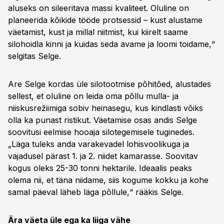
aluseks on sileeritava massi kvaliteet. Oluline on
planeerida kõikide tööde protsessid – kust alustame
väetamist, kust ja millal niitmist, kui kiirelt saame
silohoidla kinni ja kuidas seda avame ja loomi toidame,“
selgitas Selge.
Are Selge kordas üle silotootmise põhitõed, alustades
sellest, et oluline on leida oma põllu mulla- ja
niiskusrežiimiga sobiv heinasegu, kus kindlasti võiks
olla ka punast ristikut. Väetamise osas andis Selge
soovitusi eelmise hooaja silotegemisele tuginedes.
„Läga tuleks anda varakevadel lohisvoolikuga ja
vajadusel pärast 1. ja 2. niidet kamarasse. Soovitav
kogus oleks 25-30 tonni hektarile. Ideaalis peaks
olema nii, et täna niidame, siis kogume kokku ja kohe
samal päeval läheb läga põllule,“ rääkis Selge.
Ära väeta üle ega ka liiga vähe