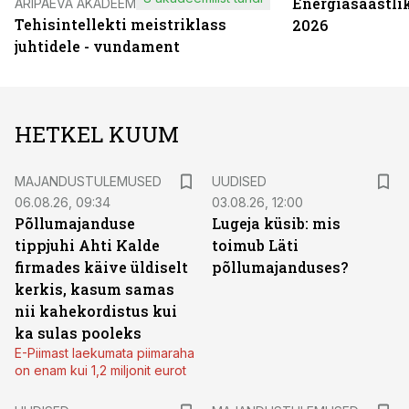
Energiasäästli
ÄRIPÄEVA AKADEEMIA
Tehisintellekti meistriklass
2026
juhtidele - vundament
HETKEL KUUM
MAJANDUSTULEMUSED
UUDISED
06.08.26, 09:34
03.08.26, 12:00
Põllumajanduse
Lugeja küsib: mis
tippjuhi Ahti Kalde
toimub Läti
firmades käive üldiselt
põllumajanduses?
kerkis, kasum samas
nii kahekordistus kui
ka sulas pooleks
E-Piimast laekumata piimaraha
on enam kui 1,2 miljonit eurot