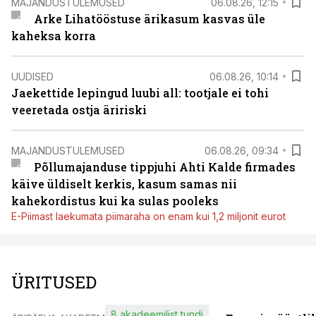
MAJANDUSTULEMUSED
06.08.26, 12:15
Arke Lihatööstuse ärikasum kasvas üle
kaheksa korra
UUDISED
06.08.26, 10:14
Jaekettide lepingud luubi all: tootjale ei tohi
veeretada ostja äririski
MAJANDUSTULEMUSED
06.08.26, 09:34
Põllumajanduse tippjuhi Ahti Kalde firmades
käive üldiselt kerkis, kasum samas nii
kahekordistus kui ka sulas pooleks
E-Piimast laekumata piimaraha on enam kui 1,2 miljonit eurot
ÜRITUSED
8 akadeemilist tundi