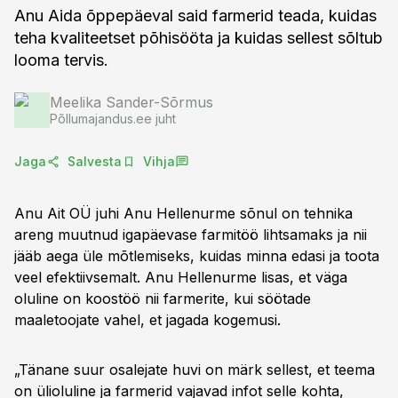
Anu Aida õppepäeval said farmerid teada, kuidas
teha kvaliteetset põhisööta ja kuidas sellest sõltub
looma tervis.
Meelika Sander-Sõrmus
Põllumajandus.ee juht
Jaga
Salvesta
Vihja
Anu Ait OÜ juhi Anu Hellenurme sõnul on tehnika
areng muutnud igapäevase farmitöö lihtsamaks ja nii
jääb aega üle mõtlemiseks, kuidas minna edasi ja toota
veel efektiivsemalt. Anu Hellenurme lisas, et väga
oluline on koostöö nii farmerite, kui söötade
maaletoojate vahel, et jagada kogemusi.
„Tänane suur osalejate huvi on märk sellest, et teema
on ülioluline ja farmerid vajavad infot selle kohta,