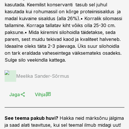
kasutada. Keemilist konservanti tasub sel juhul
kasutada kui rohumassil on kõrge proteiinisisaldus ja
madal kuivaine sisaldus (alla 26%).• Korralik silomassi
tallamine. Korraga tallatav kiht võiks olla 25-30 cm.
paksune.• Mida kiiremini silohoidla täidetakse, seda
parem, sest muidu tekivad kaod ja kvaliteet halveneb.
Ideaalne oleks täita 2-3 päevaga. Üks suur silohoidla
on tark eraldada vaheseintega väiksemateks osadeks.
Sulge silo veekindla kattega.
Meelika Sander-Sõrmus
Jaga
Vihja
See teema pakub huvi?
Hakka neid märksõnu jälgima
ja saad alati teavituse, kui sel teemal ilmub midagi uut!