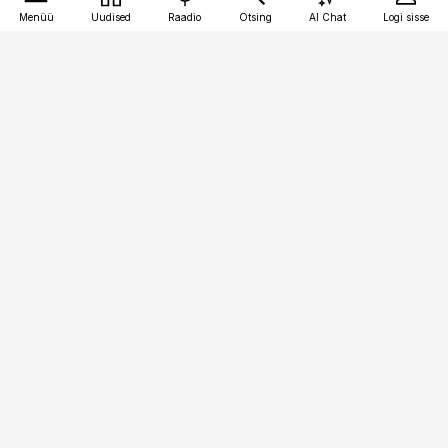
Menüü
Uudised
Raadio
Otsing
AI Chat
Logi sisse
Vana-Lõuna 39/1, 19094 Tallinn
(+372) 667 0111
pollumajandus@pollumajandus.ee
Telli
Reklaam
Firmast
Sisu kasutamisõigused
Ajakirjaniku
eetikakoodeks
Üldtingimused
Privaatsustingimused
Küpsiste poliitika
KKK
Eesti Meediaettevõtete
Eelistuste haldamine
Liit