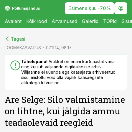
Esimene kuu -70%
Avaleht
Kõik lood
Arvamused
Galeriid
TOPid
Sisu
cebook
cebook
Tagasi
Twitter)
Twitter)
LOOMAKASVATUS
07.11.14, 08:17
kedIn
kedIn
Tähelepanu!
Artikkel on enam kui 5 aastat vana
ning kuulub väljaande digitaalsesse arhiivi.
ail
ail
Väljaanne ei uuenda ega kaasajasta arhiveeritud
sisu, mistõttu võib olla vajalik kaasaegsete
k
k
allikatega tutvumine
Are Selge: Silo valmistamine
on lihtne, kui jälgida ammu
teadaolevaid reegleid