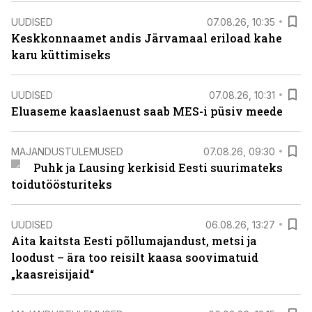
UUDISED
07.08.26, 10:35
Keskkonnaamet andis Järvamaal eriload kahe
karu küttimiseks
UUDISED
07.08.26, 10:31
Eluaseme kaaslaenust saab MES-i püsiv meede
MAJANDUSTULEMUSED
07.08.26, 09:30
Puhk ja Lausing kerkisid Eesti suurimateks
toidutöösturiteks
UUDISED
06.08.26, 13:27
Aita kaitsta Eesti põllumajandust, metsi ja
loodust – ära too reisilt kaasa soovimatuid
„kaasreisijaid“