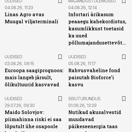
UUDISED
MAJANDUSTULEMUSED
04.08.26, 11:23
04.08.26, 12:14
Linas Agro avas
Infortari ärikasum
Muugal viljaterminali
peaaegu kahekordistus,
kasumlikkust toetasid
ka uued
põllumajandusettevõtted
UUDISED
UUDISED
03.08.26, 09:15
05.08.26, 11:17
Euroopa saagiprognoos:
Rahvusvaheline fond
mais langeb järsult,
paisutab Bioforce’i
õlikultuurid kasvavad
kasvu
ST
UUDISED
SISUTURUNDUS
29.07.26, 09:30
01.06.26, 13:29
Maido Solovjov:
Nutikad akusalvestid
piimahinna riski ei saa
muudavad
lõputult ühe osapoole
päikeseenergia taas