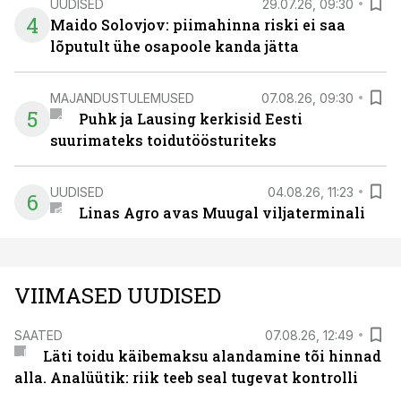
UUDISED
29.07.26, 09:30
4
Maido Solovjov: piimahinna riski ei saa
lõputult ühe osapoole kanda jätta
MAJANDUSTULEMUSED
07.08.26, 09:30
5
Puhk ja Lausing kerkisid Eesti
suurimateks toidutöösturiteks
UUDISED
04.08.26, 11:23
6
Linas Agro avas Muugal viljaterminali
VIIMASED UUDISED
SAATED
07.08.26, 12:49
Läti toidu käibemaksu alandamine tõi hinnad
alla. Analüütik: riik teeb seal tugevat kontrolli