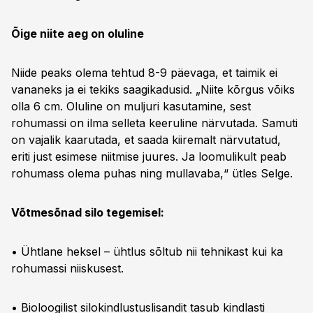
Õige niite aeg on oluline
Niide peaks olema tehtud 8-9 päevaga, et taimik ei
vananeks ja ei tekiks saagikadusid. „Niite kõrgus võiks
olla 6 cm. Oluline on muljuri kasutamine, sest
rohumassi on ilma selleta keeruline närvutada. Samuti
on vajalik kaarutada, et saada kiiremalt närvutatud,
eriti just esimese niitmise juures. Ja loomulikult peab
rohumass olema puhas ning mullavaba,“ ütles Selge.
Võtmesõnad silo tegemisel:
• Ühtlane heksel – ühtlus sõltub nii tehnikast kui ka
rohumassi niiskusest.
• Bioloogilist silokindlustuslisandit tasub kindlasti