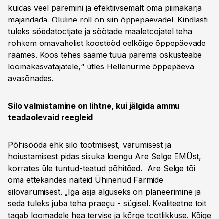
kuidas veel paremini ja efektiivsemalt oma piimakarja
majandada. Oluline roll on siin õppepäevadel. Kindlasti
tuleks söödatootjate ja söötade maaletoojatel teha
rohkem omavahelist koostööd eelkõige õppepäevade
raames. Koos tehes saame tuua parema oskusteabe
loomakasvatajatele,“ ütles Hellenurme õppepäeva
avasõnades.
Silo valmistamine on lihtne, kui jälgida ammu
teadaolevaid reegleid
Põhisööda ehk silo tootmisest, varumisest ja
hoiustamisest pidas sisuka loengu Are Selge EMÜst,
korrates üle tuntud-teatud põhitõed. Are Selge tõi
oma ettekandes näiteid Ühinenud Farmide
silovarumisest. „Iga asja alguseks on planeerimine ja
seda tuleks juba teha praegu - sügisel. Kvaliteetne toit
tagab loomadele hea tervise ja kõrge tootlikkuse. Kõige