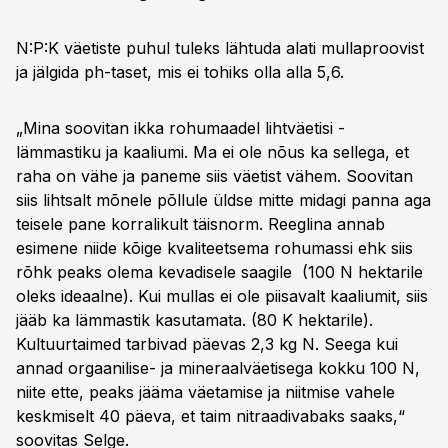
N:P:K väetiste puhul tuleks lähtuda alati mullaproovist
ja jälgida ph-taset, mis ei tohiks olla alla 5,6.
„Mina soovitan ikka rohumaadel lihtväetisi -
lämmastiku ja kaaliumi. Ma ei ole nõus ka sellega, et
raha on vähe ja paneme siis väetist vähem. Soovitan
siis lihtsalt mõnele põllule üldse mitte midagi panna aga
teisele pane korralikult täisnorm. Reeglina annab
esimene niide kõige kvaliteetsema rohumassi ehk siis
rõhk peaks olema kevadisele saagile (100 N hektarile
oleks ideaalne). Kui mullas ei ole piisavalt kaaliumit, siis
jääb ka lämmastik kasutamata. (80 K hektarile).
Kultuurtaimed tarbivad päevas 2,3 kg N. Seega kui
annad orgaanilise- ja mineraalväetisega kokku 100 N,
niite ette, peaks jääma väetamise ja niitmise vahele
keskmiselt 40 päeva, et taim nitraadivabaks saaks,“
soovitas Selge.