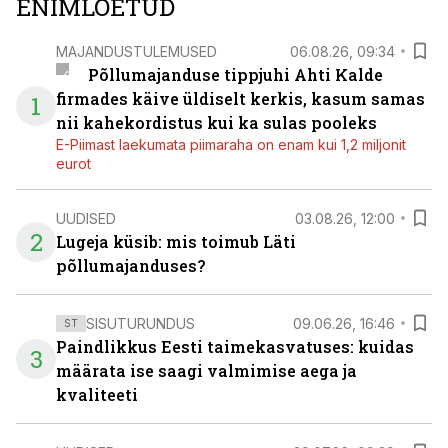
ENIMLOETUD
MAJANDUSTULEMUSED
06.08.26, 09:34
Põllumajanduse tippjuhi Ahti Kalde
firmades käive üldiselt kerkis, kasum samas
1
nii kahekordistus kui ka sulas pooleks
E-Piimast laekumata piimaraha on enam kui 1,2 miljonit
eurot
UUDISED
03.08.26, 12:00
2
Lugeja küsib: mis toimub Läti
põllumajanduses?
SISUTURUNDUS
09.06.26, 16:46
ST
Paindlikkus Eesti taimekasvatuses: kuidas
3
määrata ise saagi valmimise aega ja
kvaliteeti