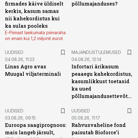
firmades käive üldiselt
põllumajanduses?
kerkis, kasum samas
nii kahekordistus kui
ka sulas pooleks
E-Piimast laekumata piimaraha
on enam kui 1,2 miljonit eurot
UUDISED
MAJANDUSTULEMUSED
04.08.26, 11:23
04.08.26, 12:14
Linas Agro avas
Infortari ärikasum
Muugal viljaterminali
peaaegu kahekordistus,
kasumlikkust toetasid
ka uued
põllumajandusettevõtted
UUDISED
UUDISED
03.08.26, 09:15
05.08.26, 11:17
Euroopa saagiprognoos:
Rahvusvaheline fond
mais langeb järsult,
paisutab Bioforce’i