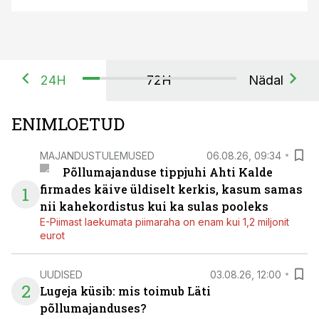
24H
72H
Nädal
ENIMLOETUD
MAJANDUSTULEMUSED
06.08.26, 09:34
Põllumajanduse tippjuhi Ahti Kalde
firmades käive üldiselt kerkis, kasum samas
1
nii kahekordistus kui ka sulas pooleks
E-Piimast laekumata piimaraha on enam kui 1,2 miljonit
eurot
UUDISED
03.08.26, 12:00
2
Lugeja küsib: mis toimub Läti
põllumajanduses?