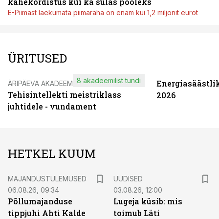
kahekordistus kui ka sulas pooleks
E-Piimast laekumata piimaraha on enam kui 1,2 miljonit eurot
ÜRITUSED
8 akadeemilist tundi
Energiasäästli
ÄRIPÄEVA AKADEEMIA
Tehisintellekti meistriklass
2026
juhtidele - vundament
HETKEL KUUM
MAJANDUSTULEMUSED
UUDISED
06.08.26, 09:34
03.08.26, 12:00
Põllumajanduse
Lugeja küsib: mis
tippjuhi Ahti Kalde
toimub Läti