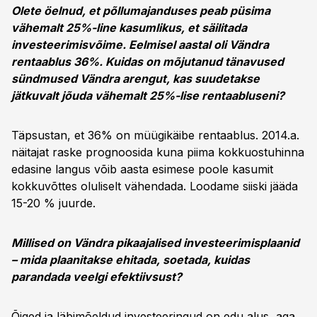
Olete öelnud, et põllumajanduses peab püsima
vähemalt 25%-line kasumlikus, et säilitada
investeerimisvõime. Eelmisel aastal oli Vändra
rentaablus 36%. Kuidas on mõjutanud tänavused
sündmused Vändra arengut, kas suudetakse
jätkuvalt jõuda vähemalt 25%-lise rentaabluseni?
Täpsustan, et 36% on müügikäibe rentaablus. 2014.a.
näitajat raske prognoosida kuna piima kokkuostuhinna
edasine langus võib aasta esimese poole kasumit
kokkuvõttes oluliselt vähendada. Loodame siiski jääda
15-20 % juurde.
Millised on Vändra pikaajalised investeerimisplaanid
– mida plaanitakse ehitada, soetada, kuidas
parandada veelgi efektiivsust?
Õiged ja läbimõeldud investeeringud on edu alus, aga