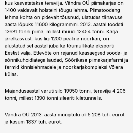
kus kasvatatakse teravilja. Vändra OÜ piimakarjas on
1400 valdavalt holsteini tõugu lehma. Piimatoodang
lehma kohta on pidevalt tõusnud, ulatudes tänavuse
aasta lõpuks 11600 kilogrammini. 2013. aastal toodeti
13681 tonni piima, millest müüdi 13454 tonni. Karja
järelkasvust, kus ligi 1200 pealine noorkari, on
alustatud sel aastal juba ka tõumullikate eksporti
Eestist välja. Ettevõte on rajanud kaasaegsed sööda- ja
sõnnikuhoidlatega laudad, Sõõrikese piimakarjafarmi ja
farmid kinnislehmadele ja noorkarjakompleksi Võiera
külas.
Majandusaastal varuti silo 19950 tonni, teravilja 4 206
tonni, millest 1390 tonni sileeriti kiletunnelis.
Vändra OÜ 2013. aasta müügitulu oli 5 208 tuh. eurot
ja kasum 1837 tuh. eurot.