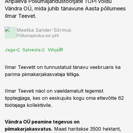
Äripäeva Põllumajandustootjate TOPi võidu
Vändra OÜ, mida juhib tänavune Aasta põllumees
Ilmar Teevet.
Meelika Sander-Sõrmus
Põllumajandus.ee juht
Jaga
Salvesta
Vihja
Ilmar Teevetit on tunnustatud tänavu veebruaris ka
parima piimakarjakasvataja tiitliga.
Ilmar Teeveti näol on vaieldamatult tegemist
tipptegijaga, kes on eeskujuks kogu oma ettevõtte 62
töötajaga kollektiivile.
Vändra OÜ peamine tegevus on
piimakarjakasvatus.
Maad haritakse 3500 hektarit,