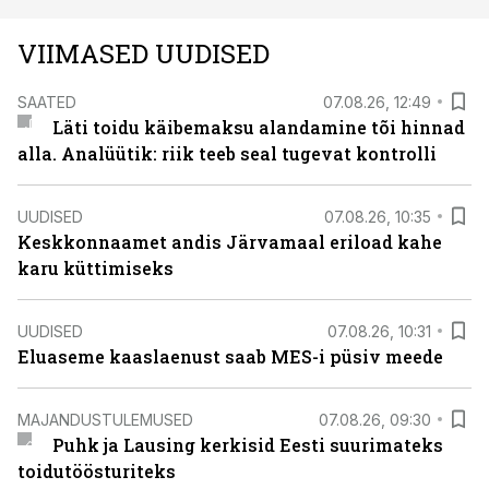
VIIMASED UUDISED
SAATED
07.08.26, 12:49
Läti toidu käibemaksu alandamine tõi hinnad
alla. Analüütik: riik teeb seal tugevat kontrolli
UUDISED
07.08.26, 10:35
Keskkonnaamet andis Järvamaal eriload kahe
karu küttimiseks
UUDISED
07.08.26, 10:31
Eluaseme kaaslaenust saab MES-i püsiv meede
MAJANDUSTULEMUSED
07.08.26, 09:30
Puhk ja Lausing kerkisid Eesti suurimateks
toidutöösturiteks