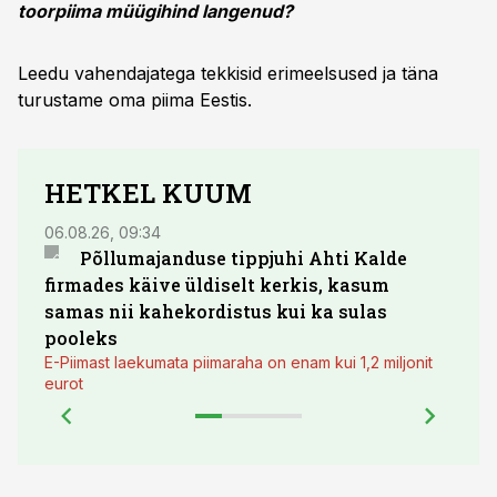
toorpiima müügihind langenud?
Leedu vahendajatega tekkisid erimeelsused ja täna
turustame oma piima Eestis.
HETKEL KUUM
06.08.26, 09:34
03.08.
Põllumajanduse tippjuhi Ahti Kalde
Luge
firmades käive üldiselt kerkis, kasum
põll
samas nii kahekordistus kui ka sulas
pooleks
E-Piimast laekumata piimaraha on enam kui 1,2 miljonit
eurot