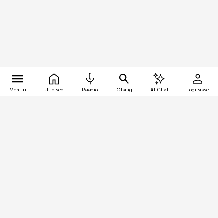
Menüü
Uudised
Raadio
Otsing
AI Chat
Logi sisse
Vana-Lõuna 39/1, 19094 Tallinn
(+372) 667 0111
pollumajandus@pollumajandus.ee
Telli
Reklaam
Firmast