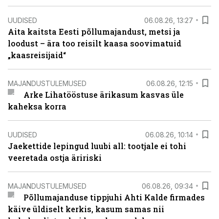
UUDISED
06.08.26, 13:27
Aita kaitsta Eesti põllumajandust, metsi ja
loodust – ära too reisilt kaasa soovimatuid
„kaasreisijaid“
MAJANDUSTULEMUSED
06.08.26, 12:15
Arke Lihatööstuse ärikasum kasvas üle
kaheksa korra
UUDISED
06.08.26, 10:14
Jaekettide lepingud luubi all: tootjale ei tohi
veeretada ostja äririski
MAJANDUSTULEMUSED
06.08.26, 09:34
Põllumajanduse tippjuhi Ahti Kalde firmades
käive üldiselt kerkis, kasum samas nii