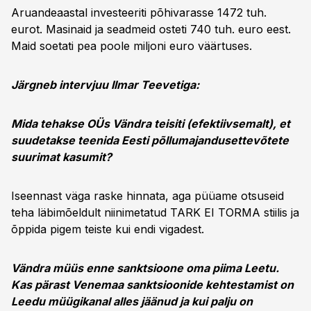
Aruandeaastal investeeriti põhivarasse 1472 tuh.
eurot. Masinaid ja seadmeid osteti 740 tuh. euro eest.
Maid soetati pea poole miljoni euro väärtuses.
Järgneb intervjuu Ilmar Teevetiga:
Mida tehakse OÜs Vändra teisiti (efektiivsemalt), et
suudetakse teenida Eesti põllumajandusettevõtete
suurimat kasumit?
Iseennast väga raske hinnata, aga püüame otsuseid
teha läbimõeldult niinimetatud TARK EI TORMA stiilis ja
õppida pigem teiste kui endi vigadest.
Vändra müüs enne sanktsioone oma piima Leetu.
Kas pärast Venemaa sanktsioonide kehtestamist on
Leedu müügikanal alles jäänud ja kui palju on