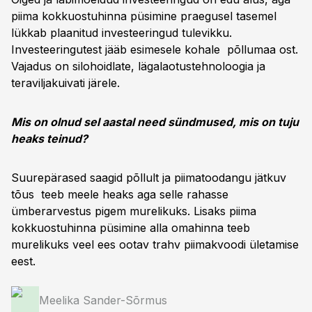
piima kokkuostuhinna püsimine praegusel tasemel
lükkab plaanitud investeeringud tulevikku.
Investeeringutest jääb esimesele kohale põllumaa ost.
Vajadus on silohoidlate, lägalaotustehnoloogia ja
teraviljakuivati järele.
Mis on olnud sel aastal need sündmused, mis on tuju
heaks teinud?
Suurepärased saagid põllult ja piimatoodangu jätkuv
tõus teeb meele heaks aga selle rahasse
ümberarvestus pigem murelikuks. Lisaks piima
kokkuostuhinna püsimine alla omahinna teeb
murelikuks veel ees ootav trahv piimakvoodi ületamise
eest.
Meelika Sander-Sõrmus