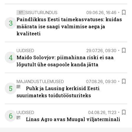
SISUTURUNDUS
09.06.26, 16:46
ST
Paindlikkus Eesti taimekasvatuses: kuidas
3
määrata ise saagi valmimise aega ja
kvaliteeti
UUDISED
29.07.26, 09:30
4
Maido Solovjov: piimahinna riski ei saa
lõputult ühe osapoole kanda jätta
MAJANDUSTULEMUSED
07.08.26, 09:30
5
Puhk ja Lausing kerkisid Eesti
suurimateks toidutöösturiteks
UUDISED
04.08.26, 11:23
6
Linas Agro avas Muugal viljaterminali