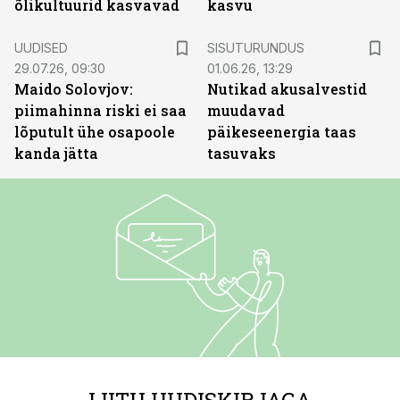
õlikultuurid kasvavad
kasvu
ST
UUDISED
SISUTURUNDUS
29.07.26, 09:30
01.06.26, 13:29
Maido Solovjov:
Nutikad akusalvestid
piimahinna riski ei saa
muudavad
lõputult ühe osapoole
päikeseenergia taas
kanda jätta
tasuvaks