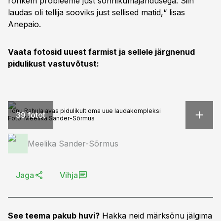
rohkem probleeme just sõnnikumajandusega. Siin
laudas oli tellija sooviks just sellised matid,“ lisas
Anepaio.
Vaata fotosid uuest farmist ja sellele järgnenud
pidulikust vastuvõtust:
Tõnu Rahula avas pidulikult oma uue laudakompleksi
39 fotot
Foto:
Meelika Sander-Sõrmus
Meelika Sander-Sõrmus
Jaga
Vihja
See teema pakub huvi?
Hakka neid märksõnu jälgima