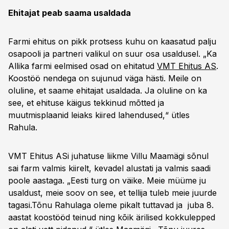
Ehitajat peab saama usaldada
Farmi ehitus on pikk protsess kuhu on kaasatud palju
osapooli ja partneri valikul on suur osa usaldusel. „Ka
Allika farmi eelmised osad on ehitatud
VMT Ehitus AS
.
Koostöö nendega on sujunud väga hästi. Meile on
oluline, et saame ehitajat usaldada. Ja oluline on ka
see, et ehituse käigus tekkinud mõtted ja
muutmisplaanid leiaks kiired lahendused,“ ütles
Rahula.
VMT Ehitus ASi juhatuse liikme Villu Maamägi sõnul
sai farm valmis kiirelt, kevadel alustati ja valmis saadi
poole aastaga. „Eesti turg on väike. Meie müüme ju
usaldust, meie soov on see, et tellija tuleb meie juurde
tagasi.Tõnu Rahulaga oleme pikalt tuttavad ja juba 8.
aastat koostööd teinud ning kõik ärilised kokkulepped