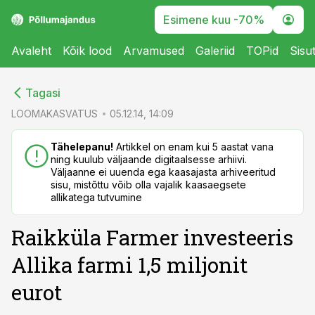
Esimene kuu -70%
Avaleht
Kõik lood
Arvamused
Galeriid
TOPid
Sisu
cebook
cebook
Tagasi
Twitter)
Twitter)
LOOMAKASVATUS
05.12.14, 14:09
kedIn
kedIn
Tähelepanu!
Artikkel on enam kui 5 aastat vana
ning kuulub väljaande digitaalsesse arhiivi.
ail
ail
Väljaanne ei uuenda ega kaasajasta arhiveeritud
sisu, mistõttu võib olla vajalik kaasaegsete
k
k
allikatega tutvumine
Raikküla Farmer investeeris
Allika farmi 1,5 miljonit
eurot