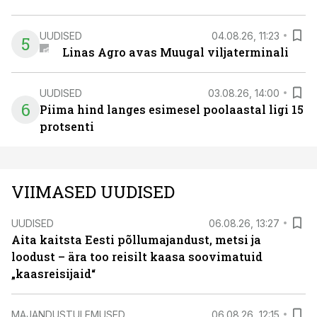
UUDISED
04.08.26, 11:23
5
Linas Agro avas Muugal viljaterminali
UUDISED
03.08.26, 14:00
6
Piima hind langes esimesel poolaastal ligi 15
protsenti
VIIMASED UUDISED
UUDISED
06.08.26, 13:27
Aita kaitsta Eesti põllumajandust, metsi ja
loodust – ära too reisilt kaasa soovimatuid
„kaasreisijaid“
MAJANDUSTULEMUSED
06.08.26, 12:15