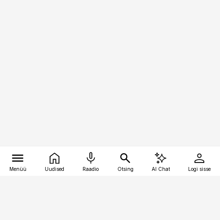
Menüü
Uudised
Raadio
Otsing
AI Chat
Logi sisse
Vana-Lõuna 39/1, 19094 Tallinn