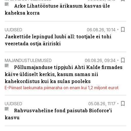
Arke Lihatööstuse ärikasum kasvas üle
kaheksa korra
UUDISED
06.08.26, 10:14
Jaekettide lepingud luubi all: tootjale ei tohi
veeretada ostja äririski
MAJANDUSTULEMUSED
06.08.26, 09:34
Põllumajanduse tippjuhi Ahti Kalde firmades
käive üldiselt kerkis, kasum samas nii
kahekordistus kui ka sulas pooleks
E-Piimast laekumata piimaraha on enam kui 1,2 miljonit eurot
UUDISED
05.08.26, 11:17
Rahvusvaheline fond paisutab Bioforce’i
kasvu