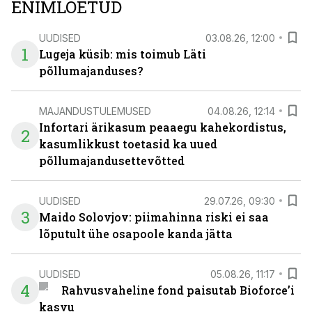
ENIMLOETUD
UUDISED
03.08.26, 12:00
1
Lugeja küsib: mis toimub Läti
põllumajanduses?
MAJANDUSTULEMUSED
04.08.26, 12:14
Infortari ärikasum peaaegu kahekordistus,
2
kasumlikkust toetasid ka uued
põllumajandusettevõtted
UUDISED
29.07.26, 09:30
3
Maido Solovjov: piimahinna riski ei saa
lõputult ühe osapoole kanda jätta
UUDISED
05.08.26, 11:17
4
Rahvusvaheline fond paisutab Bioforce’i
kasvu