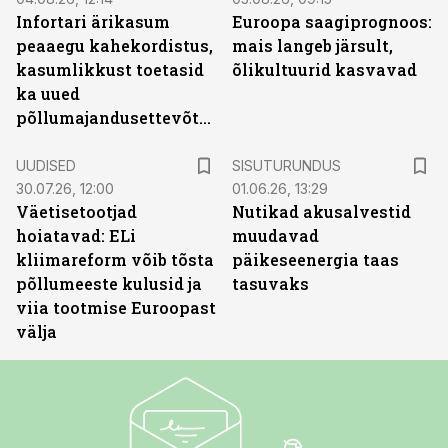
Infortari ärikasum
Euroopa saagiprognoos:
peaaegu kahekordistus,
mais langeb järsult,
kasumlikkust toetasid
õlikultuurid kasvavad
ka uued
põllumajandusettevõtted
ST
UUDISED
SISUTURUNDUS
30.07.26, 12:00
01.06.26, 13:29
Väetisetootjad
Nutikad akusalvestid
hoiatavad: ELi
muudavad
kliimareform võib tõsta
päikeseenergia taas
põllumeeste kulusid ja
tasuvaks
viia tootmise Euroopast
välja