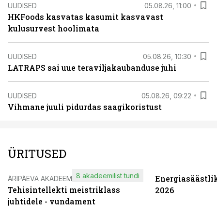
UUDISED
05.08.26, 11:00
HKFoods kasvatas kasumit kasvavast
kulusurvest hoolimata
UUDISED
05.08.26, 10:30
LATRAPS sai uue teraviljakaubanduse juhi
UUDISED
05.08.26, 09:22
Vihmane juuli pidurdas saagikoristust
ÜRITUSED
8 akadeemilist tundi
Energiasäästli
ÄRIPÄEVA AKADEEMIA
Tehisintellekti meistriklass
2026
juhtidele - vundament