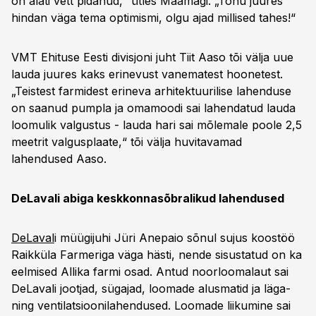
on alati vett pidanud,“ ütles Maamägi. „Tõnu juures
hindan väga tema optimismi, olgu ajad millised tahes!“
VMT Ehituse Eesti divisjoni juht Tiit Aaso tõi välja uue
lauda juures kaks erinevust vanematest hoonetest.
„Teistest farmidest erineva arhitektuurilise lahenduse
on saanud pumpla ja omamoodi sai lahendatud lauda
loomulik valgustus - lauda hari sai mõlemale poole 2,5
meetrit valgusplaate,“ tõi välja huvitavamad
lahendused Aaso.
DeLavali abiga keskkonnasõbralikud lahendused
DeLaval
i müügijuhi Jüri Anepaio sõnul sujus koostöö
Raikküla Farmeriga väga hästi, nende sisustatud on ka
eelmised Allika farmi osad. Antud noorloomalaut sai
DeLavali jootjad, sügajad, loomade alusmatid ja läga-
ning ventilatsioonilahendused. Loomade liikumine sai