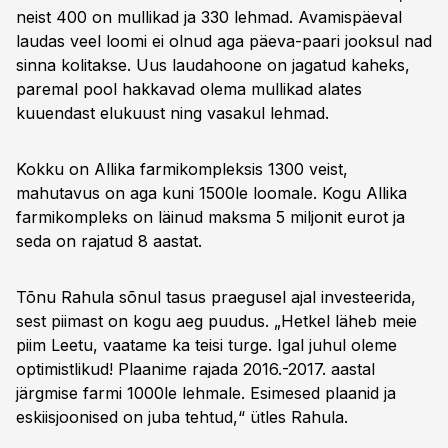
neist 400 on mullikad ja 330 lehmad. Avamispäeval
laudas veel loomi ei olnud aga päeva-paari jooksul nad
sinna kolitakse. Uus laudahoone on jagatud kaheks,
paremal pool hakkavad olema mullikad alates
kuuendast elukuust ning vasakul lehmad.
Kokku on Allika farmikompleksis 1300 veist,
mahutavus on aga kuni 1500le loomale. Kogu Allika
farmikompleks on läinud maksma 5 miljonit eurot ja
seda on rajatud 8 aastat.
Tõnu Rahula sõnul tasus praegusel ajal investeerida,
sest piimast on kogu aeg puudus. „Hetkel läheb meie
piim Leetu, vaatame ka teisi turge. Igal juhul oleme
optimistlikud! Plaanime rajada 2016.-2017. aastal
järgmise farmi 1000le lehmale. Esimesed plaanid ja
eskiisjoonised on juba tehtud,“ ütles Rahula.