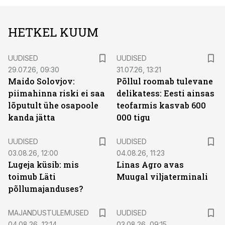
HETKEL KUUM
UUDISED
UUDISED
29.07.26, 09:30
31.07.26, 13:21
Maido Solovjov:
Põllul roomab tulevane
piimahinna riski ei saa
delikatess: Eesti ainsas
lõputult ühe osapoole
teofarmis kasvab 600
kanda jätta
000 tigu
UUDISED
UUDISED
03.08.26, 12:00
04.08.26, 11:23
Lugeja küsib: mis
Linas Agro avas
toimub Läti
Muugal viljaterminali
põllumajanduses?
MAJANDUSTULEMUSED
UUDISED
04.08.26, 12:14
03.08.26, 09:15