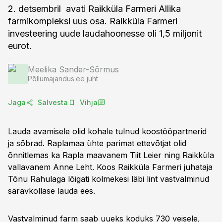
2. detsembril avati Raikküla Farmeri Allika
farmikompleksi uus osa. Raikküla Farmeri
investeering uude laudahoonesse oli 1,5 miljonit
eurot.
Meelika Sander-Sõrmus
Põllumajandus.ee juht
Jaga
Salvesta
Vihja
Lauda avamisele olid kohale tulnud koostööpartnerid
ja sõbrad. Raplamaa ühte parimat ettevõtjat olid
õnnitlemas ka Rapla maavanem Tiit Leier ning Raikküla
vallavanem Anne Leht. Koos Raikküla Farmeri juhataja
Tõnu Rahulaga lõigati kolmekesi läbi lint vastvalminud
säravkollase lauda ees.
Vastvalminud farm saab uueks koduks 730 veisele,