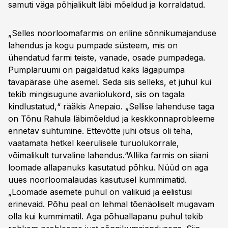
samuti väga põhjalikult läbi mõeldud ja korraldatud.
„Selles noorloomafarmis on eriline sõnnikumajanduse
lahendus ja kogu pumpade süsteem, mis on
ühendatud farmi teiste, vanade, osade pumpadega.
Pumplaruumi on paigaldatud kaks lägapumpa
tavapärase ühe asemel. Seda siis selleks, et juhul kui
tekib mingisugune avariiolukord, siis on tagala
kindlustatud,“ rääkis Anepaio. „Sellise lahenduse taga
on Tõnu Rahula läbimõeldud ja keskkonnaprobleeme
ennetav suhtumine. Ettevõtte juhi otsus oli teha,
vaatamata hetkel keerulisele turuolukorrale,
võimalikult turvaline lahendus.“Allika farmis on siiani
loomade allapanuks kasutatud põhku. Nüüd on aga
uues noorloomalaudas kasutusel kummimatid.
„Loomade asemete puhul on valikuid ja eelistusi
erinevaid. Põhu peal on lehmal tõenäoliselt mugavam
olla kui kummimatil. Aga põhuallapanu puhul tekib