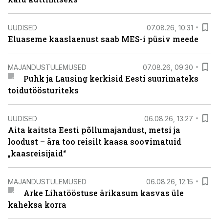
UUDISED
07.08.26, 10:31
Eluaseme kaaslaenust saab MES-i püsiv meede
MAJANDUSTULEMUSED
07.08.26, 09:30
Puhk ja Lausing kerkisid Eesti suurimateks
toidutöösturiteks
UUDISED
06.08.26, 13:27
Aita kaitsta Eesti põllumajandust, metsi ja
loodust – ära too reisilt kaasa soovimatuid
„kaasreisijaid“
MAJANDUSTULEMUSED
06.08.26, 12:15
Arke Lihatööstuse ärikasum kasvas üle
kaheksa korra