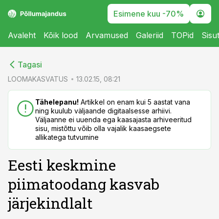
Esimene kuu -70%
Avaleht
Kõik lood
Arvamused
Galeriid
TOPid
Sisu
cebook
cebook
Tagasi
Twitter)
Twitter)
LOOMAKASVATUS
13.02.15, 08:21
kedIn
kedIn
Tähelepanu!
Artikkel on enam kui 5 aastat vana
ning kuulub väljaande digitaalsesse arhiivi.
ail
ail
Väljaanne ei uuenda ega kaasajasta arhiveeritud
sisu, mistõttu võib olla vajalik kaasaegsete
k
k
allikatega tutvumine
Eesti keskmine
piimatoodang kasvab
järjekindlalt