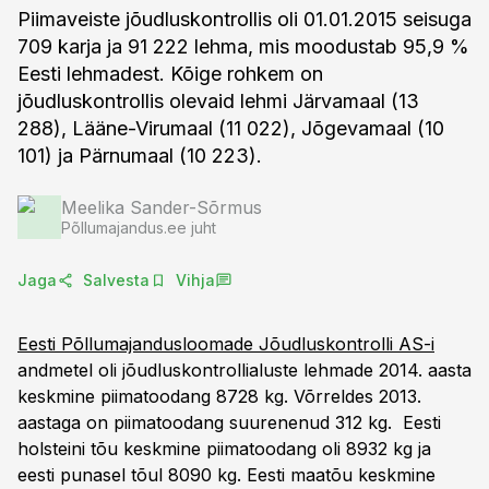
Piimaveiste jõudluskontrollis oli 01.01.2015 seisuga
709 karja ja 91 222 lehma, mis moodustab 95,9 %
Eesti lehmadest. Kõige rohkem on
jõudluskontrollis olevaid lehmi Järvamaal (13
288), Lääne-Virumaal (11 022), Jõgevamaal (10
101) ja Pärnumaal (10 223).
Meelika Sander-Sõrmus
Põllumajandus.ee juht
Jaga
Salvesta
Vihja
Eesti Põllumajandusloomade Jõudluskontrolli AS-i
andmetel oli jõudluskontrollialuste lehmade 2014. aasta
keskmine piimatoodang 8728 kg. Võrreldes 2013.
aastaga on piimatoodang suurenenud 312 kg. Eesti
holsteini tõu keskmine piimatoodang oli 8932 kg ja
eesti punasel tõul 8090 kg. Eesti maatõu keskmine