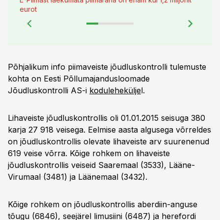
eurot
Põhjalikum info piimaveiste jõudluskontrolli tulemuste
kohta on Eesti Põllumajandusloomade
Jõudluskontrolli AS-i
kodulehekülje
l.
Lihaveiste jõudluskontrollis oli 01.01.2015 seisuga 380
karja 27 918 veisega. Eelmise aasta algusega võrreldes
on jõudluskontrollis olevate lihaveiste arv suurenenud
619 veise võrra. Kõige rohkem on lihaveiste
jõudluskontrollis veiseid Saaremaal (3533), Lääne-
Virumaal (3481) ja Läänemaal (3432).
Kõige rohkem on jõudluskontrollis aberdiin-anguse
tõugu (6846), seejärel limusiini (6487) ja herefordi