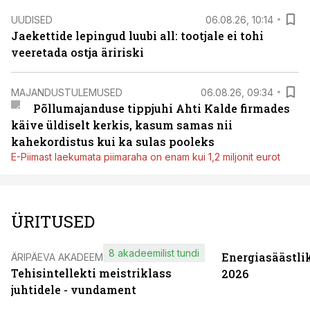
UUDISED
06.08.26, 10:14
Jaekettide lepingud luubi all: tootjale ei tohi
veeretada ostja äririski
MAJANDUSTULEMUSED
06.08.26, 09:34
Põllumajanduse tippjuhi Ahti Kalde firmades
käive üldiselt kerkis, kasum samas nii
kahekordistus kui ka sulas pooleks
E-Piimast laekumata piimaraha on enam kui 1,2 miljonit eurot
ÜRITUSED
8 akadeemilist tundi
Energiasäästli
ÄRIPÄEVA AKADEEMIA
Tehisintellekti meistriklass
2026
juhtidele - vundament