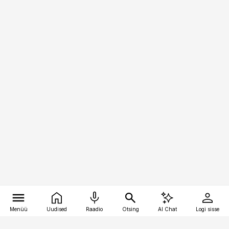
Menüü
Uudised
Raadio
Otsing
AI Chat
Logi sisse