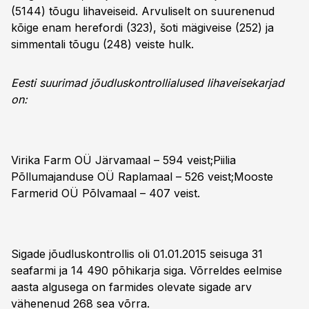
(5144) tõugu lihaveiseid. Arvuliselt on suurenenud
kõige enam herefordi (323), šoti mägiveise (252) ja
simmentali tõugu (248) veiste hulk.
Eesti suurimad jõudluskontrollialused lihaveisekarjad
on:
Virika Farm OÜ Järvamaal – 594 veist;Piilia
Põllumajanduse OÜ Raplamaal – 526 veist;Mooste
Farmerid OÜ Põlvamaal – 407 veist.
Sigade jõudluskontrollis oli 01.01.2015 seisuga 31
seafarmi ja 14 490 põhikarja siga. Võrreldes eelmise
aasta algusega on farmides olevate sigade arv
vähenenud 268 sea võrra.