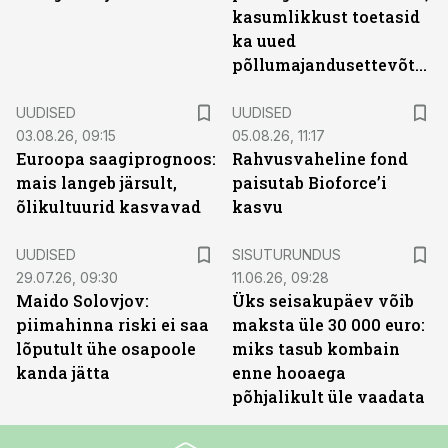
kasumlikkust toetasid
ka uued
põllumajandusettevõtted
UUDISED
UUDISED
03.08.26, 09:15
05.08.26, 11:17
Euroopa saagiprognoos:
Rahvusvaheline fond
mais langeb järsult,
paisutab Bioforce’i
õlikultuurid kasvavad
kasvu
ST
UUDISED
SISUTURUNDUS
29.07.26, 09:30
11.06.26, 09:28
Maido Solovjov:
Üks seisakupäev võib
piimahinna riski ei saa
maksta üle 30 000 euro:
lõputult ühe osapoole
miks tasub kombain
kanda jätta
enne hooaega
põhjalikult üle vaadata