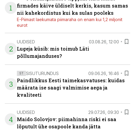
firmades käive üldiselt kerkis, kasum samas
1
nii kahekordistus kui ka sulas pooleks
E-Piimast laekumata piimaraha on enam kui 1,2 miljonit
eurot
UUDISED
03.08.26, 12:00
2
Lugeja küsib: mis toimub Läti
põllumajanduses?
SISUTURUNDUS
09.06.26, 16:46
ST
Paindlikkus Eesti taimekasvatuses: kuidas
3
määrata ise saagi valmimise aega ja
kvaliteeti
UUDISED
29.07.26, 09:30
4
Maido Solovjov: piimahinna riski ei saa
lõputult ühe osapoole kanda jätta