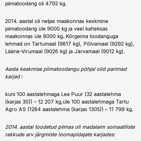
piimatoodang oli 4792 kg.
2014. aastal oli neljas maakonnas keskmine
piimatoodang üle 9000 kg ja veel kaheksas
maakonnas üle 8000 kg. Kõrgeima toodanguga
lehmad on Tartumaal (9817 kg), Põlvamaal (9292 kg),
Lääne-Virumaal (9026 kg) ja Järvamaal (9012 kg).
Aasta keskmise piimatoodangu põhjal olid parimad
karjad
:
kuni 100 aastalehmaga Lea Puur (32 aastalehma
(karjas 30)) – 12 207 kg,üle 100 aastalehmaga Tartu
Agro AS (1284 aastalehma (karjas 1305)) – 11 799 kg.
2014. aastal toodetud piimas oli madalaim somaatiliste
rakkude arv järgmiste loomapidajate karjades: