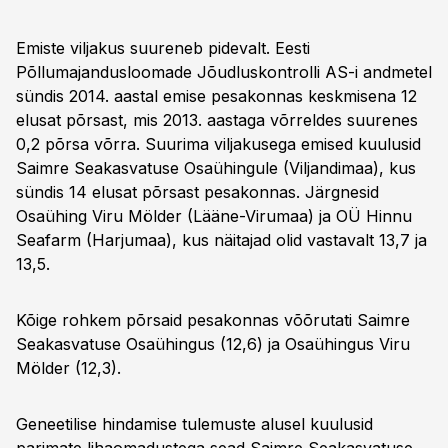
Emiste viljakus suureneb pidevalt. Eesti
Põllumajandusloomade Jõudluskontrolli AS-i andmetel
sündis 2014. aastal emise pesakonnas keskmisena 12
elusat põrsast, mis 2013. aastaga võrreldes suurenes
0,2 põrsa võrra. Suurima viljakusega emised kuulusid
Saimre Seakasvatuse Osaühingule (Viljandimaa), kus
sündis 14 elusat põrsast pesakonnas. Järgnesid
Osaühing Viru Mölder (Lääne-Virumaa) ja OÜ Hinnu
Seafarm (Harjumaa), kus näitajad olid vastavalt 13,7 ja
13,5.
Kõige rohkem põrsaid pesakonnas võõrutati Saimre
Seakasvatuse Osaühingus (12,6) ja Osaühingus Viru
Mölder (12,3).
Geneetilise hindamise tulemuste alusel kuulusid