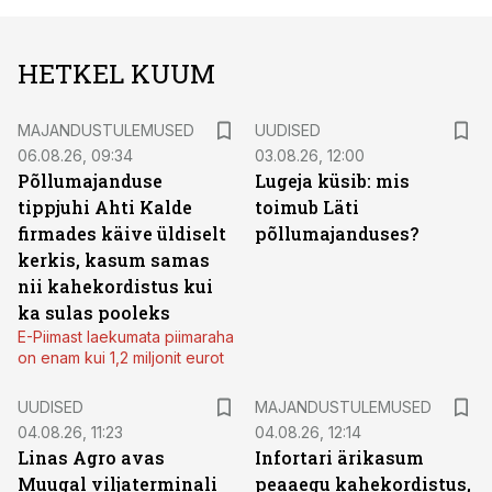
HETKEL KUUM
MAJANDUSTULEMUSED
UUDISED
06.08.26, 09:34
03.08.26, 12:00
Põllumajanduse
Lugeja küsib: mis
tippjuhi Ahti Kalde
toimub Läti
firmades käive üldiselt
põllumajanduses?
kerkis, kasum samas
nii kahekordistus kui
ka sulas pooleks
E-Piimast laekumata piimaraha
on enam kui 1,2 miljonit eurot
UUDISED
MAJANDUSTULEMUSED
04.08.26, 11:23
04.08.26, 12:14
Linas Agro avas
Infortari ärikasum
Muugal viljaterminali
peaaegu kahekordistus,