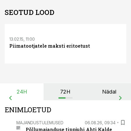
SEOTUD LOOD
S
13.02.15, 11:00
Piimatootjatele maksti eritoetust
24H
72H
Nädal
ENIMLOETUD
MAJANDUSTULEMUSED
06.08.26, 09:34
Põllumajanduse tippjuhi Ahti Kalde