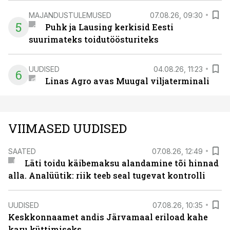
MAJANDUSTULEMUSED
07.08.26, 09:30
5
Puhk ja Lausing kerkisid Eesti
suurimateks toidutöösturiteks
UUDISED
04.08.26, 11:23
6
Linas Agro avas Muugal viljaterminali
VIIMASED UUDISED
SAATED
07.08.26, 12:49
Läti toidu käibemaksu alandamine tõi hinnad
alla. Analüütik: riik teeb seal tugevat kontrolli
UUDISED
07.08.26, 10:35
Keskkonnaamet andis Järvamaal eriload kahe
karu küttimiseks