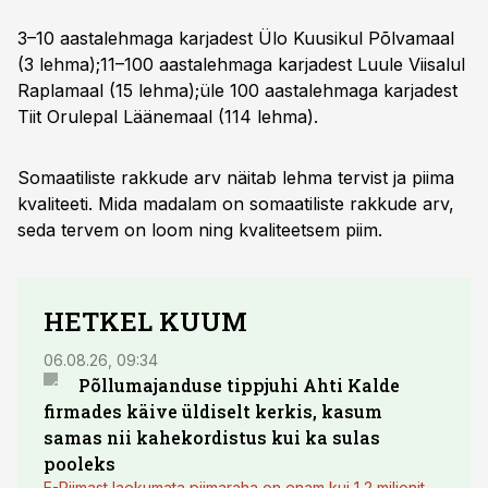
3–10 aastalehmaga karjadest Ülo Kuusikul Põlvamaal
(3 lehma);11–100 aastalehmaga karjadest Luule Viisalul
Raplamaal (15 lehma);üle 100 aastalehmaga karjadest
Tiit Orulepal Läänemaal (114 lehma).
Somaatiliste rakkude arv näitab lehma tervist ja piima
kvaliteeti. Mida madalam on somaatiliste rakkude arv,
seda tervem on loom ning kvaliteetsem piim.
HETKEL KUUM
06.08.26, 09:34
03.08.
Põllumajanduse tippjuhi Ahti Kalde
Luge
firmades käive üldiselt kerkis, kasum
põll
samas nii kahekordistus kui ka sulas
pooleks
E-Piimast laekumata piimaraha on enam kui 1,2 miljonit