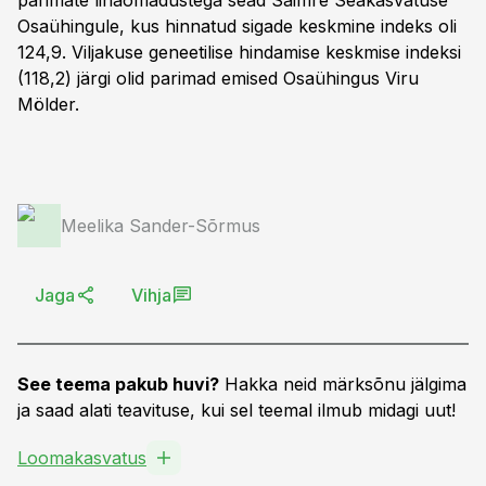
parimate lihaomadustega sead Saimre Seakasvatuse
Osaühingule, kus hinnatud sigade keskmine indeks oli
124,9. Viljakuse geneetilise hindamise keskmise indeksi
(118,2) järgi olid parimad emised Osaühingus Viru
Mölder.
Meelika Sander-Sõrmus
Jaga
Vihja
See teema pakub huvi?
Hakka neid märksõnu jälgima
ja saad alati teavituse, kui sel teemal ilmub midagi uut!
Loomakasvatus