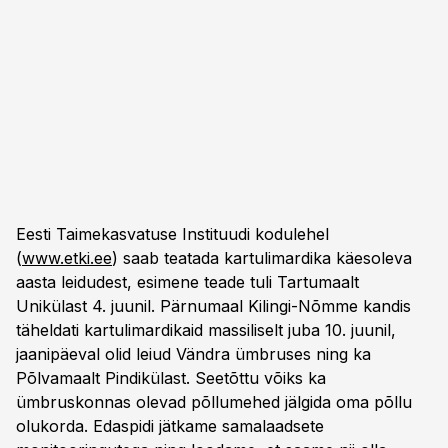
Eesti Taimekasvatuse Instituudi kodulehel
(
www.etki.ee
) saab teatada kartulimardika käesoleva
aasta leidudest, esimene teade tuli Tartumaalt
Unikülast 4. juunil. Pärnumaal Kilingi-Nõmme kandis
täheldati kartulimardikaid massiliselt juba 10. juunil,
jaanipäeval olid leiud Vändra ümbruses ning ka
Põlvamaalt Pindikülast. Seetõttu võiks ka
ümbruskonnas olevad põllumehed jälgida oma põllu
olukorda. Edaspidi jätkame samalaadsete