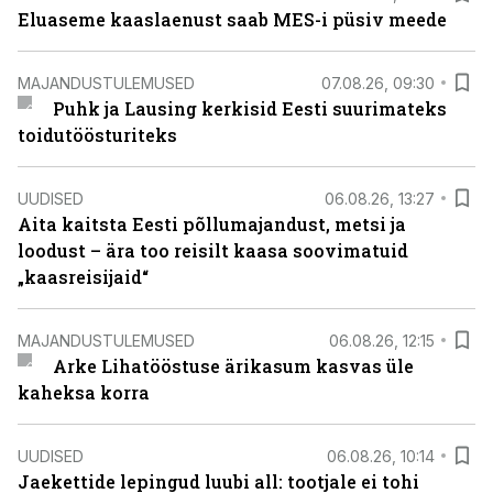
Eluaseme kaaslaenust saab MES-i püsiv meede
MAJANDUSTULEMUSED
07.08.26, 09:30
Puhk ja Lausing kerkisid Eesti suurimateks
toidutöösturiteks
UUDISED
06.08.26, 13:27
Aita kaitsta Eesti põllumajandust, metsi ja
loodust – ära too reisilt kaasa soovimatuid
„kaasreisijaid“
MAJANDUSTULEMUSED
06.08.26, 12:15
Arke Lihatööstuse ärikasum kasvas üle
kaheksa korra
UUDISED
06.08.26, 10:14
Jaekettide lepingud luubi all: tootjale ei tohi