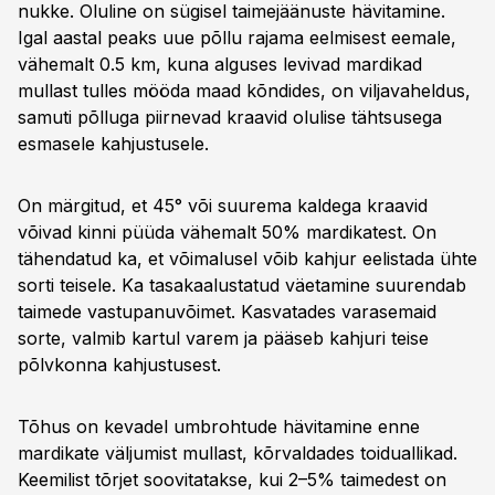
nukke. Oluline on sügisel taimejäänuste hävitamine.
Igal aastal peaks uue põllu rajama eelmisest eemale,
vähemalt 0.5 km, kuna alguses levivad mardikad
mullast tulles mööda maad kõndides, on viljavaheldus,
samuti põlluga piirnevad kraavid olulise tähtsusega
esmasele kahjustusele.
On märgitud, et 45° või suurema kaldega kraavid
võivad kinni püüda vähemalt 50% mardikatest. On
tähendatud ka, et võimalusel võib kahjur eelistada ühte
sorti teisele. Ka tasakaalustatud väetamine suurendab
taimede vastupanuvõimet. Kasvatades varasemaid
sorte, valmib kartul varem ja pääseb kahjuri teise
põlvkonna kahjustusest.
Tõhus on kevadel umbrohtude hävitamine enne
mardikate väljumist mullast, kõrvaldades toiduallikad.
Keemilist tõrjet soovitatakse, kui 2–5% taimedest on