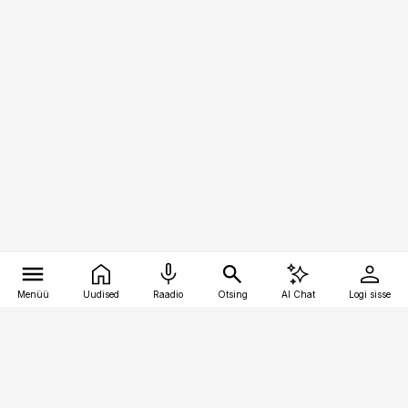
Menüü
Uudised
Raadio
Otsing
AI Chat
Logi sisse
Vana-Lõuna 39/1, 19094 Tallinn
(+372) 667 0111