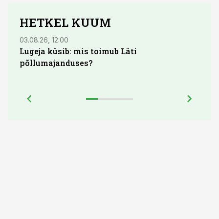
HETKEL KUUM
03.08.26, 12:00
29.07
Lugeja küsib: mis toimub Läti
Maid
põllumajanduses?
lõpu