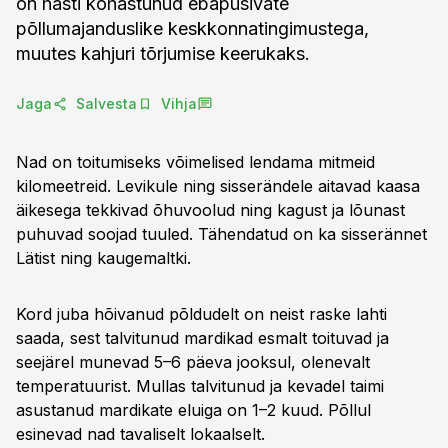
on hästi kohastunud ebapüsivate
põllumajanduslike keskkonnatingimustega,
muutes kahjuri tõrjumise keerukaks.
Jaga
Salvesta
Vihja
Nad on toitumiseks võimelised lendama mitmeid
kilomeetreid. Levikule ning sisserändele aitavad kaasa
äikesega tekkivad õhuvoolud ning kagust ja lõunast
puhuvad soojad tuuled. Tähendatud on ka sisserännet
Lätist ning kaugemaltki.
Kord juba hõivanud põldudelt on neist raske lahti
saada, sest talvitunud mardikad esmalt toituvad ja
seejärel munevad 5–6 päeva jooksul, olenevalt
temperatuurist. Mullas talvitunud ja kevadel taimi
asustanud mardikate eluiga on 1–2 kuud. Põllul
esinevad nad tavaliselt lokaalselt.