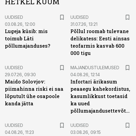
HETKEL KUUM
UUDISED
UUDISED
03.08.26, 12:00
31.07.26, 13:21
Lugeja küsib: mis
Põllul roomab tulevane
toimub Läti
delikatess: Eesti ainsas
põllumajanduses?
teofarmis kasvab 600
000 tigu
UUDISED
MAJANDUSTULEMUSED
29.07.26, 09:30
04.08.26, 12:14
Maido Solovjov:
Infortari ärikasum
piimahinna riski ei saa
peaaegu kahekordistus,
lõputult ühe osapoole
kasumlikkust toetasid
kanda jätta
ka uued
põllumajandusettevõtted
UUDISED
UUDISED
04.08.26, 11:23
03.08.26, 09:15