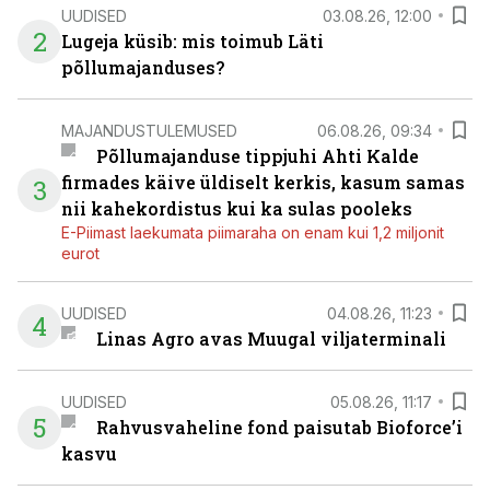
UUDISED
03.08.26, 12:00
2
Lugeja küsib: mis toimub Läti
põllumajanduses?
MAJANDUSTULEMUSED
06.08.26, 09:34
Põllumajanduse tippjuhi Ahti Kalde
firmades käive üldiselt kerkis, kasum samas
3
nii kahekordistus kui ka sulas pooleks
E-Piimast laekumata piimaraha on enam kui 1,2 miljonit
eurot
UUDISED
04.08.26, 11:23
4
Linas Agro avas Muugal viljaterminali
UUDISED
05.08.26, 11:17
5
Rahvusvaheline fond paisutab Bioforce’i
kasvu