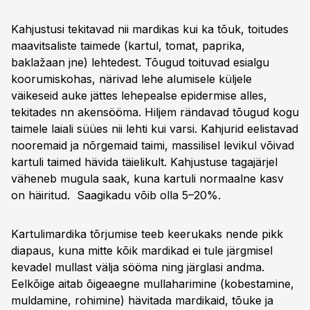
Kahjustusi tekitavad nii mardikas kui ka tõuk, toitudes
maavitsaliste taimede (kartul, tomat, paprika,
baklažaan jne) lehtedest. Tõugud toituvad esialgu
koorumiskohas, närivad lehe alumisele küljele
väikeseid auke jättes lehepealse epidermise alles,
tekitades nn akensööma. Hiljem rändavad tõugud kogu
taimele laiali süües nii lehti kui varsi. Kahjurid eelistavad
nooremaid ja nõrgemaid taimi, massilisel levikul võivad
kartuli taimed hävida täielikult. Kahjustuse tagajärjel
väheneb mugula saak, kuna kartuli normaalne kasv
on häiritud. Saagikadu võib olla 5–20%.
Kartulimardika tõrjumise teeb keerukaks nende pikk
diapaus, kuna mitte kõik mardikad ei tule järgmisel
kevadel mullast välja sööma ning järglasi andma.
Eelkõige aitab õigeaegne mullaharimine (kobestamine,
muldamine, rohimine) hävitada mardikaid, tõuke ja