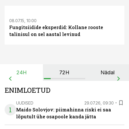
08.07.15, 10:00
Fungitsiidide eksperdid: Kollane rooste
talinisul on sel aastal levinud
24H
72H
Nädal
ENIMLOETUD
UUDISED
29.07.26, 09:30
1
Maido Solovjov: piimahinna riski ei saa
lõputult ühe osapoole kanda jätta