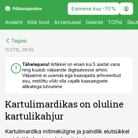
Esimene kuu -70%
Avaleht
Kõik lood
Arvamused
Galeriid
TOPid
Sisu
cebook
cebook
Tagasi
Twitter)
Twitter)
13.07.15, 08:05
kedIn
kedIn
Tähelepanu!
Artikkel on enam kui 5 aastat vana
ning kuulub väljaande digitaalsesse arhiivi.
ail
ail
Väljaanne ei uuenda ega kaasajasta arhiveeritud
sisu, mistõttu võib olla vajalik kaasaegsete
k
k
allikatega tutvumine
Kartulimardikas on oluline
kartulikahjur
Kartulimardika mitmekülgne ja paindlik elutsükkel