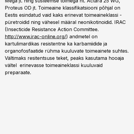
Mega jt. ning süsteemse toimega nt. Actara 25 WG,
Proteus OD jt. Toimeaine klassifikatsiooni põhjal on
Eestis esindatud vaid kaks erinevat toimeaineklassi -
püretroidid ning vähesel määral neonikotinoidid. IRAC
(Insecticide Resistance Action Committee.
http://www.irac-online.org/
) andmetel on
kartulimardikas resistentne ka karbamiidide ja
organofosfaatide rühma kuuluvate toimeainete suhtes.
Vältimaks resitentsuse teket, peaks kasutama hooaja
vältel erinevasse toimeaineklassi kuuluvaid
preparaate.