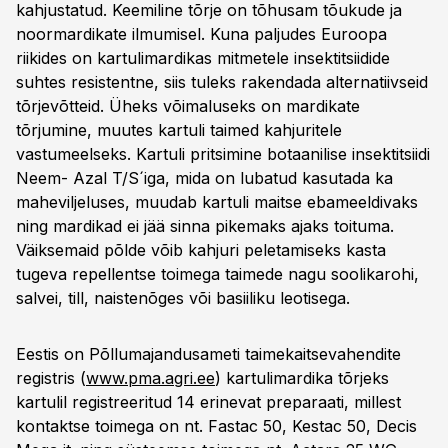
kahjustatud. Keemiline tõrje on tõhusam tõukude ja
noormardikate ilmumisel. Kuna paljudes Euroopa
riikides on kartulimardikas mitmetele insektitsiidide
suhtes resistentne, siis tuleks rakendada alternatiivseid
tõrjevõtteid. Üheks võimaluseks on mardikate
tõrjumine, muutes kartuli taimed kahjuritele
vastumeelseks. Kartuli pritsimine botaanilise insektitsiidi
Neem- Azal T/S´iga, mida on lubatud kasutada ka
maheviljeluses, muudab kartuli maitse ebameeldivaks
ning mardikad ei jää sinna pikemaks ajaks toituma.
Väiksemaid põlde võib kahjuri peletamiseks kasta
tugeva repellentse toimega taimede nagu soolikarohi,
salvei, till, naistenõges või basiiliku leotisega.
Eestis on Põllumajandusameti taimekaitsevahendite
registris (
www.pma.agri.ee
) kartulimardika tõrjeks
kartulil registreeritud 14 erinevat preparaati, millest
kontaktse toimega on nt. Fastac 50, Kestac 50, Decis