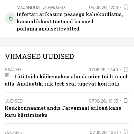
MAJANDUSTULEMUSED
04.08.26, 12:14
Infortari ärikasum peaaegu kahekordistus,
6
kasumlikkust toetasid ka uued
põllumajandusettevõtted
VIIMASED UUDISED
SAATED
07.08.26, 12:49
Läti toidu käibemaksu alandamine tõi hinnad
alla. Analüütik: riik teeb seal tugevat kontrolli
UUDISED
07.08.26, 10:35
Keskkonnaamet andis Järvamaal eriload kahe
karu küttimiseks
UUDISED
07.08.26, 10:31