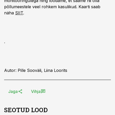
monitooringutega ning loodame, et saame nii olla
põllumeestele veel rohkem kasulikud. Kaarti saab
näha
SIIT
.
.
Autor: Pille Sooväli, Liina Loorits
Jaga
Vihja
SEOTUD LOOD