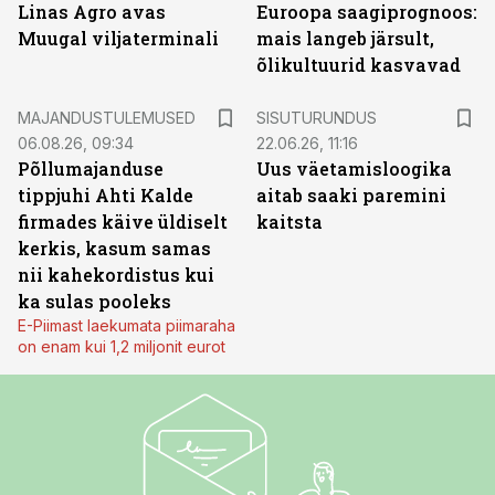
Linas Agro avas
Euroopa saagiprognoos:
Muugal viljaterminali
mais langeb järsult,
õlikultuurid kasvavad
ST
MAJANDUSTULEMUSED
SISUTURUNDUS
06.08.26, 09:34
22.06.26, 11:16
Põllumajanduse
Uus väetamisloogika
tippjuhi Ahti Kalde
aitab saaki paremini
firmades käive üldiselt
kaitsta
kerkis, kasum samas
nii kahekordistus kui
ka sulas pooleks
E-Piimast laekumata piimaraha
on enam kui 1,2 miljonit eurot