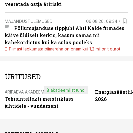
veeretada ostja äririski
MAJANDUSTULEMUSED
06.08.26, 09:34
Põllumajanduse tippjuhi Ahti Kalde firmades
käive üldiselt kerkis, kasum samas nii
kahekordistus kui ka sulas pooleks
E-Piimast laekumata piimaraha on enam kui 1,2 miljonit eurot
ÜRITUSED
8 akadeemilist tundi
Energiasäästli
ÄRIPÄEVA AKADEEMIA
Tehisintellekti meistriklass
2026
juhtidele - vundament