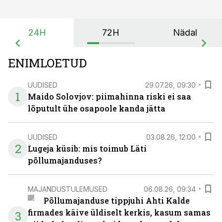
24H
72H
Nädal
ENIMLOETUD
UUDISED
29.07.26, 09:30
1
Maido Solovjov: piimahinna riski ei saa
lõputult ühe osapoole kanda jätta
UUDISED
03.08.26, 12:00
2
Lugeja küsib: mis toimub Läti
põllumajanduses?
MAJANDUSTULEMUSED
06.08.26, 09:34
Põllumajanduse tippjuhi Ahti Kalde
firmades käive üldiselt kerkis, kasum samas
3