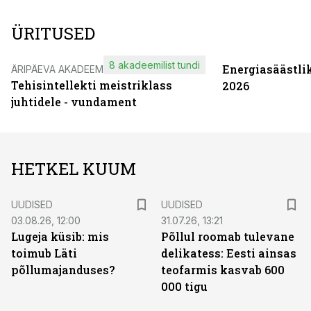
ÜRITUSED
8 akadeemilist tundi
Energiasäästli
ÄRIPÄEVA AKADEEMIA
Tehisintellekti meistriklass
2026
juhtidele - vundament
HETKEL KUUM
UUDISED
UUDISED
03.08.26, 12:00
31.07.26, 13:21
Lugeja küsib: mis
Põllul roomab tulevane
toimub Läti
delikatess: Eesti ainsas
põllumajanduses?
teofarmis kasvab 600
000 tigu