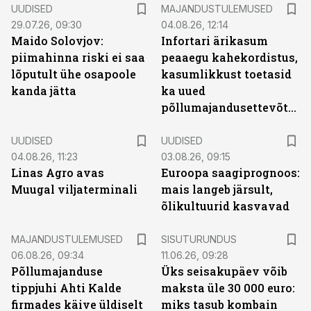
UUDISED
MAJANDUSTULEMUSED
29.07.26, 09:30
04.08.26, 12:14
Maido Solovjov:
Infortari ärikasum
piimahinna riski ei saa
peaaegu kahekordistus,
lõputult ühe osapoole
kasumlikkust toetasid
kanda jätta
ka uued
põllumajandusettevõtted
UUDISED
UUDISED
04.08.26, 11:23
03.08.26, 09:15
Linas Agro avas
Euroopa saagiprognoos:
Muugal viljaterminali
mais langeb järsult,
õlikultuurid kasvavad
ST
MAJANDUSTULEMUSED
SISUTURUNDUS
06.08.26, 09:34
11.06.26, 09:28
Põllumajanduse
Üks seisakupäev võib
tippjuhi Ahti Kalde
maksta üle 30 000 euro:
firmades käive üldiselt
miks tasub kombain