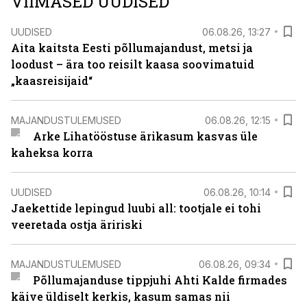
VIIMASED UUDISED
UUDISED
06.08.26, 13:27
Aita kaitsta Eesti põllumajandust, metsi ja
loodust – ära too reisilt kaasa soovimatuid
„kaasreisijaid“
MAJANDUSTULEMUSED
06.08.26, 12:15
Arke Lihatööstuse ärikasum kasvas üle
kaheksa korra
UUDISED
06.08.26, 10:14
Jaekettide lepingud luubi all: tootjale ei tohi
veeretada ostja äririski
MAJANDUSTULEMUSED
06.08.26, 09:34
Põllumajanduse tippjuhi Ahti Kalde firmades
käive üldiselt kerkis, kasum samas nii