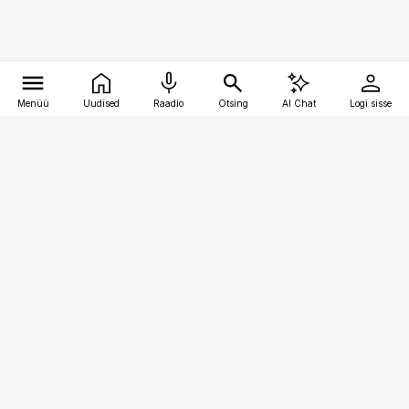
Menüü
Uudised
Raadio
Otsing
AI Chat
Logi sisse
Vana-Lõuna 39/1, 19094 Tallinn
(+372) 667 0111
pollumajandus@pollumajandus.ee
Telli
Reklaam
Firmast
Sisu kasutamisõigused
Ajakirjaniku
eetikakoodeks
Üldtingimused
Privaatsustingimused