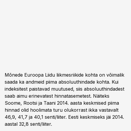
Mõnede Euroopa Liidu liikmesriikide kohta on võimalik
saada ka andmeid piima absoluuthindade kohta. Kui
indeksitest paistavad muutused, siis absoluuthindadest
saab aimu erinevatest hinnatasemetest. Näiteks
Soome, Rootsi ja Taani 2014. aasta keskmised piima
hinnad olid hoolimata turu olukorrast ikka vastavalt
46,9, 41,7 ja 40,1 senti/liiter. Eesti keskmiseks jäi 2014.
aastal 32,8 senti/liiter.