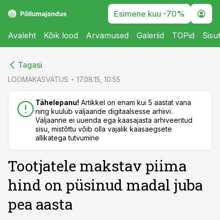
Esimene kuu -70%
Avaleht
Kõik lood
Arvamused
Galeriid
TOPid
Sisu
cebook
cebook
Tagasi
Twitter)
Twitter)
LOOMAKASVATUS
17.08.15, 10:55
kedIn
kedIn
Tähelepanu!
Artikkel on enam kui 5 aastat vana
ning kuulub väljaande digitaalsesse arhiivi.
ail
ail
Väljaanne ei uuenda ega kaasajasta arhiveeritud
sisu, mistõttu võib olla vajalik kaasaegsete
k
k
allikatega tutvumine
Tootjatele makstav piima
hind on püsinud madal juba
pea aasta