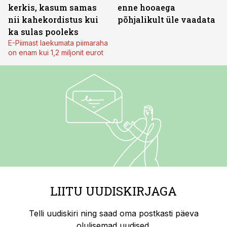
kerkis, kasum samas
enne hooaega
nii kahekordistus kui
põhjalikult üle vaadata
ka sulas pooleks
E-Piimast laekumata piimaraha
on enam kui 1,2 miljonit eurot
LIITU UUDISKIRJAGA
Telli uudiskiri ning saad oma postkasti päeva
olulisemad uudised.