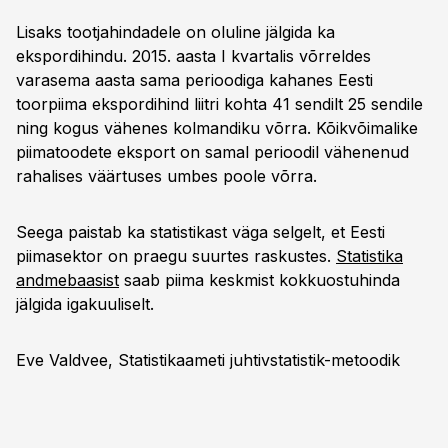
Lisaks tootjahindadele on oluline jälgida ka
ekspordihindu. 2015. aasta I kvartalis võrreldes
varasema aasta sama perioodiga kahanes Eesti
toorpiima ekspordihind liitri kohta 41 sendilt 25 sendile
ning kogus vähenes kolmandiku võrra. Kõikvõimalike
piimatoodete eksport on samal perioodil vähenenud
rahalises väärtuses umbes poole võrra.
Seega paistab ka statistikast väga selgelt, et Eesti
piimasektor on praegu suurtes raskustes.
Statistika
andmebaasist
saab piima keskmist kokkuostuhinda
jälgida igakuuliselt.
Eve Valdvee, Statistikaameti juhtivstatistik-metoodik