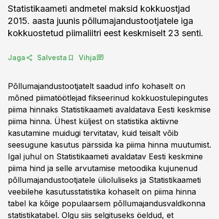
Statistikaameti andmetel maksid kokkuostjad
2015. aasta juunis põllumajandustootjatele iga
kokkuostetud piimaliitri eest keskmiselt 23 senti.
Jaga
Salvesta
Vihja
Põllumajandustootjatelt saadud info kohaselt on
mõned piimatöötlejad fikseerinud kokkuostulepingutes
piima hinnaks Statistikaameti avaldatava Eesti keskmise
piima hinna. Ühest küljest on statistika aktiivne
kasutamine muidugi tervitatav, kuid teisalt võib
seesugune kasutus pärssida ka piima hinna muutumist.
Igal juhul on Statistikaameti avaldatav Eesti keskmine
piima hind ja selle arvutamise metoodika kujunenud
põllumajandustootjatele ülioluliseks ja Statistikaameti
veebilehe kasutusstatistika kohaselt on piima hinna
tabel ka kõige populaarsem põllumajandusvaldkonna
statistikatabel. Olgu siis selgituseks öeldud, et