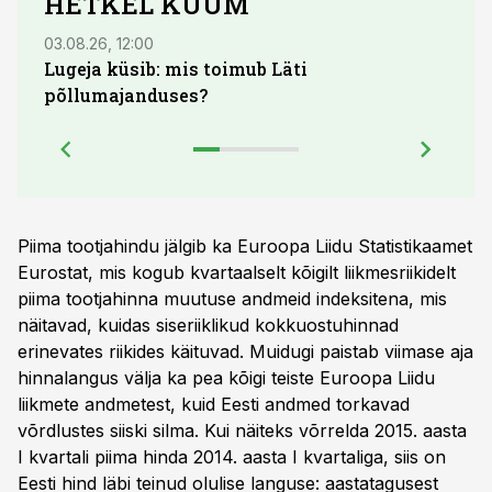
HETKEL KUUM
03.08.26, 12:00
29.07
Lugeja küsib: mis toimub Läti
Maid
põllumajanduses?
lõpu
Piima tootjahindu jälgib ka Euroopa Liidu Statistikaamet
Eurostat, mis kogub kvartaalselt kõigilt liikmesriikidelt
piima tootjahinna muutuse andmeid indeksitena, mis
näitavad, kuidas siseriiklikud kokkuostuhinnad
erinevates riikides käituvad. Muidugi paistab viimase aja
hinnalangus välja ka pea kõigi teiste Euroopa Liidu
liikmete andmetest, kuid Eesti andmed torkavad
võrdlustes siiski silma. Kui näiteks võrrelda 2015. aasta
I kvartali piima hinda 2014. aasta I kvartaliga, siis on
Eesti hind läbi teinud olulise languse: aastatagusest