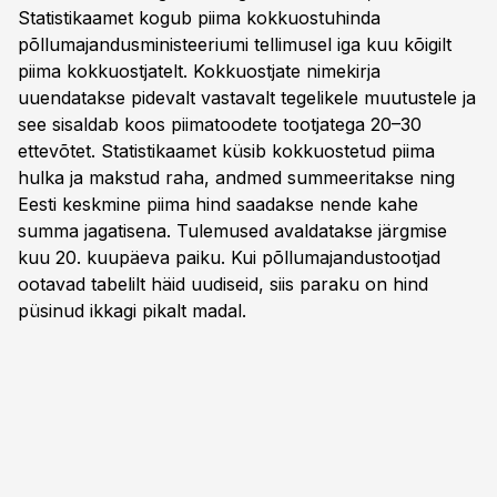
Statistikaamet kogub piima kokkuostuhinda
põllumajandusministeeriumi tellimusel iga kuu kõigilt
piima kokkuostjatelt. Kokkuostjate nimekirja
uuendatakse pidevalt vastavalt tegelikele muutustele ja
see sisaldab koos piimatoodete tootjatega 20–30
ettevõtet. Statistikaamet küsib kokkuostetud piima
hulka ja makstud raha, andmed summeeritakse ning
Eesti keskmine piima hind saadakse nende kahe
summa jagatisena. Tulemused avaldatakse järgmise
kuu 20. kuupäeva paiku. Kui põllumajandustootjad
ootavad tabelilt häid uudiseid, siis paraku on hind
püsinud ikkagi pikalt madal.