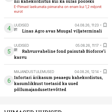
nii kahekordistus kui ka sulas pooleks
E-Piimast laekumata piimaraha on enam kui 1,2 miljonit
eurot
UUDISED
04.08.26, 11:23
4
Linas Agro avas Muugal viljaterminali
UUDISED
05.08.26, 11:17
5
Rahvusvaheline fond paisutab Bioforce’i
kasvu
MAJANDUSTULEMUSED
04.08.26, 12:14
Infortari ärikasum peaaegu kahekordistus,
6
kasumlikkust toetasid ka uued
põllumajandusettevõtted