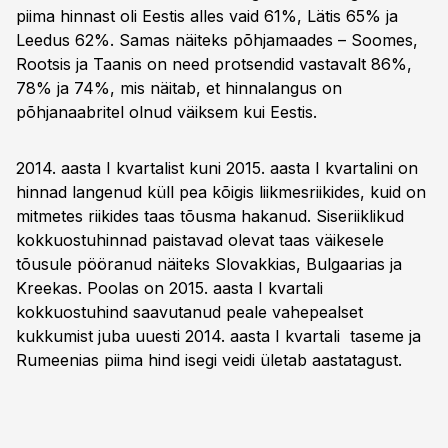
piima hinnast oli Eestis alles vaid 61%, Lätis 65% ja
Leedus 62%. Samas näiteks põhjamaades – Soomes,
Rootsis ja Taanis on need protsendid vastavalt 86%,
78% ja 74%, mis näitab, et hinnalangus on
põhjanaabritel olnud väiksem kui Eestis.
2014. aasta I kvartalist kuni 2015. aasta I kvartalini on
hinnad langenud küll pea kõigis liikmesriikides, kuid on
mitmetes riikides taas tõusma hakanud. Siseriiklikud
kokkuostuhinnad paistavad olevat taas väikesele
tõusule pööranud näiteks Slovakkias, Bulgaarias ja
Kreekas. Poolas on 2015. aasta I kvartali
kokkuostuhind saavutanud peale vahepealset
kukkumist juba uuesti 2014. aasta I kvartali taseme ja
Rumeenias piima hind isegi veidi ületab aastatagust.