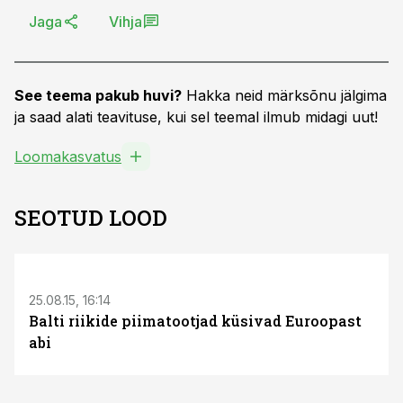
Jaga
Vihja
See teema pakub huvi?
Hakka neid märksõnu jälgima
ja saad alati teavituse, kui sel teemal ilmub midagi uut!
Loomakasvatus
SEOTUD LOOD
25.08.15, 16:14
Balti riikide piimatootjad küsivad Euroopast
abi