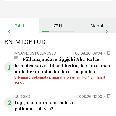
24H
72H
Nädal
ENIMLOETUD
MAJANDUSTULEMUSED
06.08.26, 09:34
Põllumajanduse tippjuhi Ahti Kalde
firmades käive üldiselt kerkis, kasum samas
1
nii kahekordistus kui ka sulas pooleks
E-Piimast laekumata piimaraha on enam kui 1,2 miljonit
eurot
UUDISED
03.08.26, 12:00
2
Lugeja küsib: mis toimub Läti
põllumajanduses?