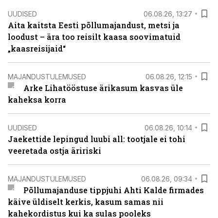
UUDISED
06.08.26, 13:27
Aita kaitsta Eesti põllumajandust, metsi ja
loodust – ära too reisilt kaasa soovimatuid
„kaasreisijaid“
MAJANDUSTULEMUSED
06.08.26, 12:15
Arke Lihatööstuse ärikasum kasvas üle
kaheksa korra
UUDISED
06.08.26, 10:14
Jaekettide lepingud luubi all: tootjale ei tohi
veeretada ostja äririski
MAJANDUSTULEMUSED
06.08.26, 09:34
Põllumajanduse tippjuhi Ahti Kalde firmades
käive üldiselt kerkis, kasum samas nii
kahekordistus kui ka sulas pooleks