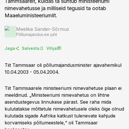
Tammsaarelt, kuidas ta suhtub ministeeriumi
nimevahetusse ja milliseid tegusid ta ootab
Maaeluministeeriumilt.
Meelika Sander-Sõrmus
Põllumajandus.ee juht
Jaga
Salvesta
Vihja
Tiit Tammsaar oli põllumajandusminister ajavahemikul
10.04.2003 - 05.04.2004.
Tiit Tammsaarele ministeeriumi nimevahetuse plaan ei
meeldinud. „Ministeeriumi nimevahetus on lihtne
asendustegevus linnukese pärast. See raha mida
kulutatakse mõttetule nimevahetusele oleks õige olnud
kulutada sigade Aafrika katkust tulenevate kahjude
korvamiseks põllumeestele,“ oli Tammsaar