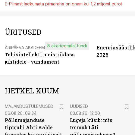
E-Piimast laekumata piimaraha on enam kui 1,2 miljonit eurot
ÜRITUSED
8 akadeemilist tundi
Energiasäästli
ÄRIPÄEVA AKADEEMIA
Tehisintellekti meistriklass
2026
juhtidele - vundament
HETKEL KUUM
MAJANDUSTULEMUSED
UUDISED
06.08.26, 09:34
03.08.26, 12:00
Põllumajanduse
Lugeja küsib: mis
tippjuhi Ahti Kalde
toimub Läti
firmades käive üldiselt
põllumajanduses?