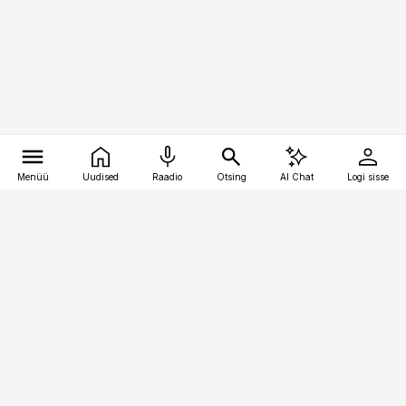
Menüü
Uudised
Raadio
Otsing
AI Chat
Logi sisse
Vana-Lõuna 39/1, 19094 Tallinn
(+372) 667 0111
pollumajandus@pollumajandus.ee
Telli
Reklaam
Firmast