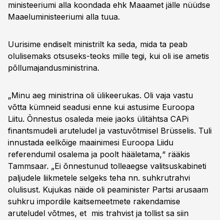
ministeeriumi alla koondada ehk Maaamet jälle nüüdse
Maaeluministeeriumi alla tuua.
Uurisime endiselt ministrilt ka seda, mida ta peab
olulisemaks otsuseks-teoks mille tegi, kui oli ise ametis
põllumajandusministrina.
„Minu aeg ministrina oli ülikeerukas. Oli vaja vastu
võtta kümneid seadusi enne kui astusime Euroopa
Liitu. Õnnestus osaleda meie jaoks ülitähtsa CAPi
finantsmudeli aruteludel ja vastuvõtmisel Brüsselis. Tuli
innustada eelkõige maainimesi Euroopa Liidu
referendumil osalema ja poolt hääletama,“ rääkis
Tammsaar. „Ei õnnestunud tolleaegse valitsuskabineti
paljudele liikmetele selgeks teha nn. suhkrutrahvi
olulisust. Kujukas näide oli peaminister Partsi arusaam
suhkru impordile kaitsemeetmete rakendamise
aruteludel võtmes, et mis trahvist ja tollist sa siin