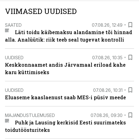
VIIMASED UUDISED
SAATED
07.08.26, 12:49
Läti toidu käibemaksu alandamine tõi hinnad
alla. Analüütik: riik teeb seal tugevat kontrolli
UUDISED
07.08.26, 10:35
Keskkonnaamet andis Järvamaal eriload kahe
karu küttimiseks
UUDISED
07.08.26, 10:31
Eluaseme kaaslaenust saab MES-i püsiv meede
MAJANDUSTULEMUSED
07.08.26, 09:30
Puhk ja Lausing kerkisid Eesti suurimateks
toidutöösturiteks