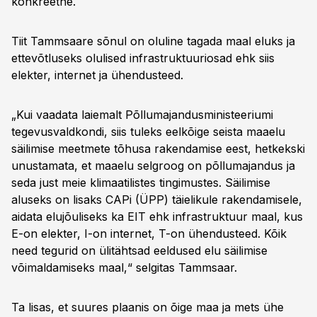
konkreetne.
Tiit Tammsaare sõnul on oluline tagada maal eluks ja
ettevõtluseks olulised infrastruktuuriosad ehk siis
elekter, internet ja ühendusteed.
„Kui vaadata laiemalt Põllumajandusministeeriumi
tegevusvaldkondi, siis tuleks eelkõige seista maaelu
säilimise meetmete tõhusa rakendamise eest, hetkekski
unustamata, et maaelu selgroog on põllumajandus ja
seda just meie klimaatilistes tingimustes. Säilimise
aluseks on lisaks CAPi (ÜPP) täielikule rakendamisele,
aidata elujõuliseks ka EIT ehk infrastruktuur maal, kus
E-on elekter, I-on internet, T-on ühendusteed. Kõik
need tegurid on ülitähtsad eeldused elu säilimise
võimaldamiseks maal,“ selgitas Tammsaar.
Ta lisas, et suures plaanis on õige maa ja mets ühe