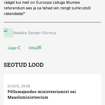
räägid kui meil on Euroopa Liiduga liitumise
referendum ees ja sa tahad siin mingit suhkrutolli
rakendada!“
Meelika Sander-Sõrmus
Jaga
Vihja
SEOTUD LOOD
01.09.15, 09:08
Põllumajandus-ministeeriumist sai
Maaeluministeerium