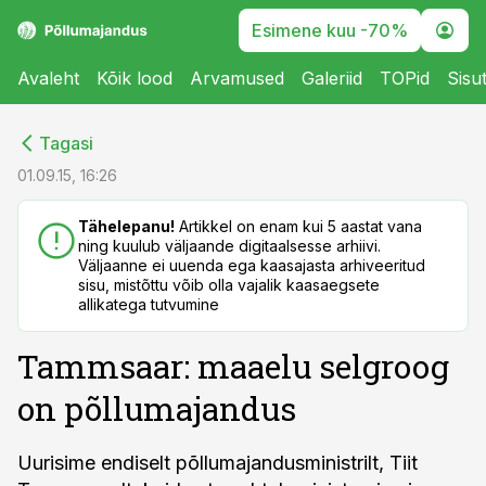
Esimene kuu -70%
Avaleht
Kõik lood
Arvamused
Galeriid
TOPid
Sisu
cebook
cebook
Tagasi
Twitter)
Twitter)
01.09.15, 16:26
kedIn
kedIn
Tähelepanu!
Artikkel on enam kui 5 aastat vana
ning kuulub väljaande digitaalsesse arhiivi.
ail
ail
Väljaanne ei uuenda ega kaasajasta arhiveeritud
sisu, mistõttu võib olla vajalik kaasaegsete
k
k
allikatega tutvumine
Tammsaar: maaelu selgroog
on põllumajandus
Uurisime endiselt põllumajandusministrilt, Tiit