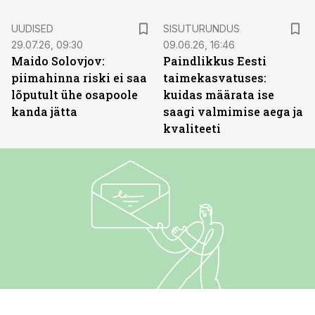
ST
UUDISED
SISUTURUNDUS
29.07.26, 09:30
09.06.26, 16:46
Maido Solovjov:
Paindlikkus Eesti
piimahinna riski ei saa
taimekasvatuses:
lõputult ühe osapoole
kuidas määrata ise
kanda jätta
saagi valmimise aega ja
kvaliteeti