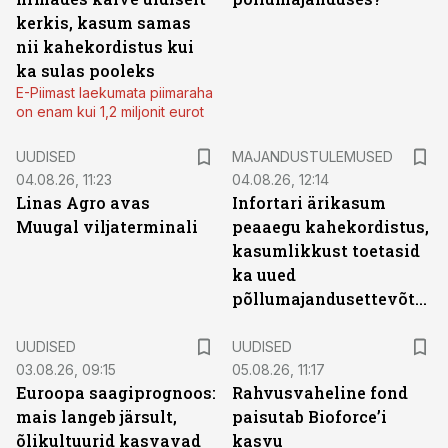
kerkis, kasum samas
nii kahekordistus kui
ka sulas pooleks
E-Piimast laekumata piimaraha
on enam kui 1,2 miljonit eurot
UUDISED
MAJANDUSTULEMUSED
04.08.26, 11:23
04.08.26, 12:14
Linas Agro avas
Infortari ärikasum
Muugal viljaterminali
peaaegu kahekordistus,
kasumlikkust toetasid
ka uued
põllumajandusettevõtted
UUDISED
UUDISED
03.08.26, 09:15
05.08.26, 11:17
Euroopa saagiprognoos:
Rahvusvaheline fond
mais langeb järsult,
paisutab Bioforce’i
õlikultuurid kasvavad
kasvu