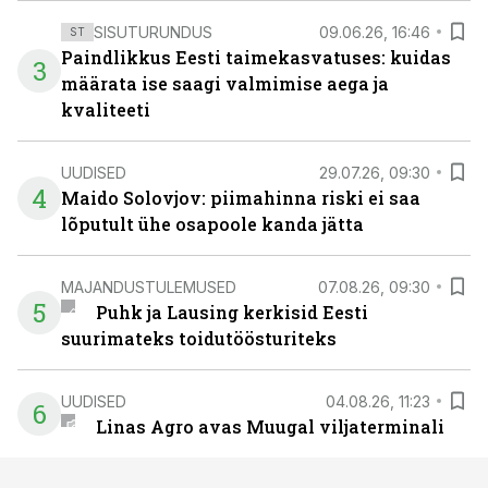
SISUTURUNDUS
09.06.26, 16:46
ST
Paindlikkus Eesti taimekasvatuses: kuidas
3
määrata ise saagi valmimise aega ja
kvaliteeti
UUDISED
29.07.26, 09:30
4
Maido Solovjov: piimahinna riski ei saa
lõputult ühe osapoole kanda jätta
MAJANDUSTULEMUSED
07.08.26, 09:30
5
Puhk ja Lausing kerkisid Eesti
suurimateks toidutöösturiteks
UUDISED
04.08.26, 11:23
6
Linas Agro avas Muugal viljaterminali