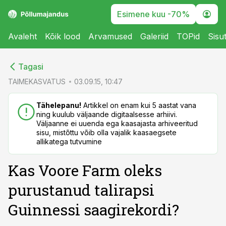
Esimene kuu -70%
Avaleht
Kõik lood
Arvamused
Galeriid
TOPid
Sisu
cebook
cebook
Tagasi
Twitter)
Twitter)
TAIMEKASVATUS
03.09.15, 10:47
kedIn
kedIn
Tähelepanu!
Artikkel on enam kui 5 aastat vana
ning kuulub väljaande digitaalsesse arhiivi.
ail
ail
Väljaanne ei uuenda ega kaasajasta arhiveeritud
sisu, mistõttu võib olla vajalik kaasaegsete
k
k
allikatega tutvumine
Kas Voore Farm oleks
purustanud talirapsi
Guinnessi saagirekordi?