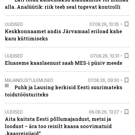
alla. Analüütik: riik teeb seal tugevat kontrolli
UUDISED
07.08.26, 10:35
Keskkonnaamet andis Järvamaal eriload kahe
karu küttimiseks
UUDISED
07.08.26, 10:31
Eluaseme kaaslaenust saab MES-i püsiv meede
MAJANDUSTULEMUSED
07.08.26, 09:30
Puhk ja Lausing kerkisid Eesti suurimateks
toidutöösturiteks
UUDISED
06.08.26, 13:27
Aita kaitsta Eesti põllumajandust, metsi ja
loodust – ära too reisilt kaasa soovimatuid
„kaasreisijaid“