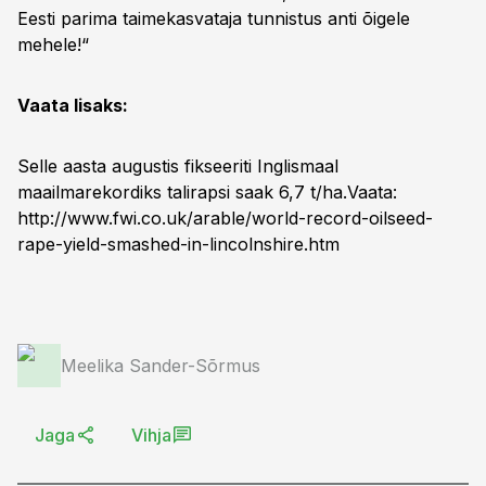
Eesti parima taimekasvataja tunnistus anti õigele
mehele!“
Vaata lisaks:
Selle aasta augustis fikseeriti Inglismaal
maailmarekordiks talirapsi saak 6,7 t/ha.Vaata:
http://www.fwi.co.uk/arable/world-record-oilseed-
rape-yield-smashed-in-lincolnshire.htm
Meelika Sander-Sõrmus
Jaga
Vihja