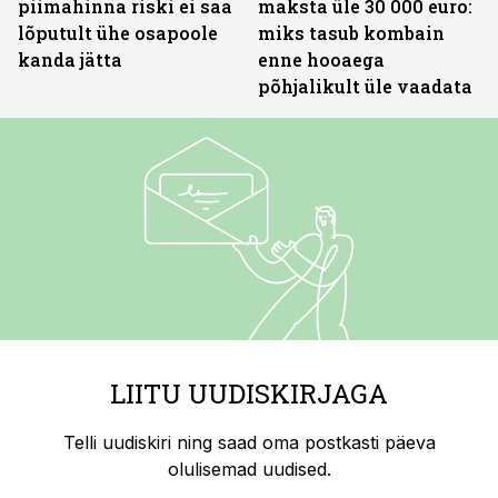
piimahinna riski ei saa
maksta üle 30 000 euro:
lõputult ühe osapoole
miks tasub kombain
kanda jätta
enne hooaega
põhjalikult üle vaadata
LIITU UUDISKIRJAGA
Telli uudiskiri ning saad oma postkasti päeva
olulisemad uudised.