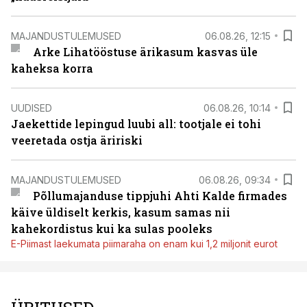
MAJANDUSTULEMUSED
06.08.26, 12:15
Arke Lihatööstuse ärikasum kasvas üle
kaheksa korra
UUDISED
06.08.26, 10:14
Jaekettide lepingud luubi all: tootjale ei tohi
veeretada ostja äririski
MAJANDUSTULEMUSED
06.08.26, 09:34
Põllumajanduse tippjuhi Ahti Kalde firmades
käive üldiselt kerkis, kasum samas nii
kahekordistus kui ka sulas pooleks
E-Piimast laekumata piimaraha on enam kui 1,2 miljonit eurot