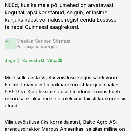
Nüüd, kus ka meie põllumehed on arvatavasti
kogu talirapsi koristanud, selgub, et lasime
kahjuks käest võimaluse registreerida Eestisse
talirapsi Guinnessi saagirekord.
Meelika Sander-Sõrmus
Põllumajandus.ee juht
Jaga
Salvesta
Vihja
Meie selle aasta Viljelusvõistluse käigus saadi Voore
Farmis tänavusest maailmarekordist kõrgem saak -
6,86 t/ha. Kui oleksime täpselt teadnud, kuidas tuleb
rekordsaak fikseerida, siis oleksime täiesti konkurentsis
olnud.
Viljelusvõistluse üks korraldajatest, Baltic Agro ASi
arendusdirektor Margus Ameerikas, selgitas milline on