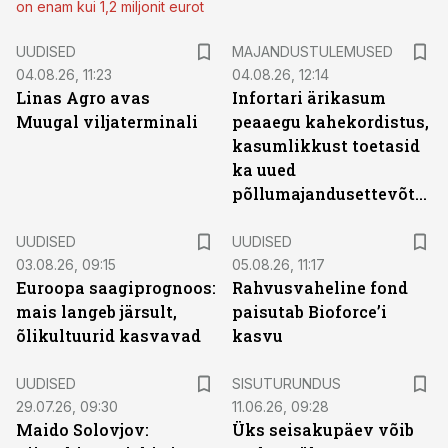
on enam kui 1,2 miljonit eurot
UUDISED
MAJANDUSTULEMUSED
04.08.26, 11:23
04.08.26, 12:14
Linas Agro avas
Infortari ärikasum
Muugal viljaterminali
peaaegu kahekordistus,
kasumlikkust toetasid
ka uued
põllumajandusettevõtted
UUDISED
UUDISED
03.08.26, 09:15
05.08.26, 11:17
Euroopa saagiprognoos:
Rahvusvaheline fond
mais langeb järsult,
paisutab Bioforce’i
õlikultuurid kasvavad
kasvu
ST
UUDISED
SISUTURUNDUS
29.07.26, 09:30
11.06.26, 09:28
Maido Solovjov:
Üks seisakupäev võib