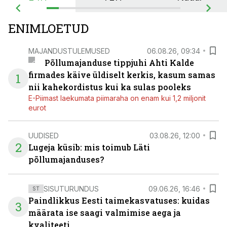
ENIMLOETUD
MAJANDUSTULEMUSED
06.08.26, 09:34
Põllumajanduse tippjuhi Ahti Kalde
firmades käive üldiselt kerkis, kasum samas
1
nii kahekordistus kui ka sulas pooleks
E-Piimast laekumata piimaraha on enam kui 1,2 miljonit
eurot
UUDISED
03.08.26, 12:00
2
Lugeja küsib: mis toimub Läti
põllumajanduses?
SISUTURUNDUS
09.06.26, 16:46
ST
Paindlikkus Eesti taimekasvatuses: kuidas
3
määrata ise saagi valmimise aega ja
kvaliteeti