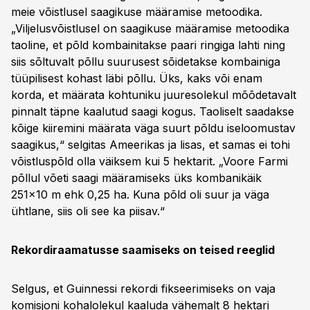
meie võistlusel saagikuse määramise metoodika.
„Viljelusvõistlusel on saagikuse määramise metoodika
taoline, et põld kombainitakse paari ringiga lahti ning
siis sõltuvalt põllu suurusest sõidetakse kombainiga
tüüpilisest kohast läbi põllu. Üks, kaks või enam
korda, et määrata kohtuniku juuresolekul mõõdetavalt
pinnalt täpne kaalutud saagi kogus. Taoliselt saadakse
kõige kiiremini määrata väga suurt põldu iseloomustav
saagikus,“ selgitas Ameerikas ja lisas, et samas ei tohi
võistluspõld olla väiksem kui 5 hektarit. „Voore Farmi
põllul võeti saagi määramiseks üks kombanikäik
251x10 m ehk 0,25 ha. Kuna põld oli suur ja väga
ühtlane, siis oli see ka piisav.“
Rekordiraamatusse saamiseks on teised reeglid
Selgus, et Guinnessi rekordi fikseerimiseks on vaja
komisjoni kohalolekul kaaluda vähemalt 8 hektari