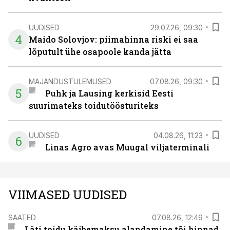
UUDISED
29.07.26, 09:30
4
Maido Solovjov: piimahinna riski ei saa
lõputult ühe osapoole kanda jätta
MAJANDUSTULEMUSED
07.08.26, 09:30
5
Puhk ja Lausing kerkisid Eesti
suurimateks toidutöösturiteks
UUDISED
04.08.26, 11:23
6
Linas Agro avas Muugal viljaterminali
VIIMASED UUDISED
SAATED
07.08.26, 12:49
Läti toidu käibemaksu alandamine tõi hinnad