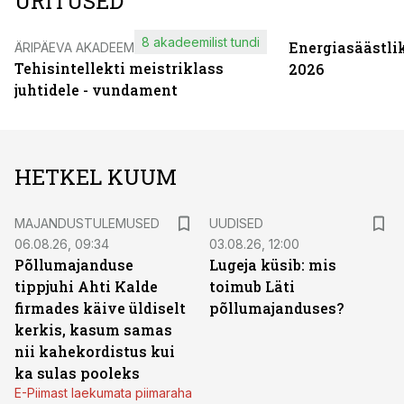
ÜRITUSED
8 akadeemilist tundi
Energiasäästli
ÄRIPÄEVA AKADEEMIA
Tehisintellekti meistriklass
2026
juhtidele - vundament
HETKEL KUUM
MAJANDUSTULEMUSED
UUDISED
06.08.26, 09:34
03.08.26, 12:00
Põllumajanduse
Lugeja küsib: mis
tippjuhi Ahti Kalde
toimub Läti
firmades käive üldiselt
põllumajanduses?
kerkis, kasum samas
nii kahekordistus kui
ka sulas pooleks
E-Piimast laekumata piimaraha