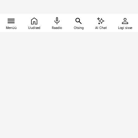
Menüü
Uudised
Raadio
Otsing
AI Chat
Logi sisse
Vana-Lõuna 39/1, 19094 Tallinn
(+372) 667 0111
pollumajandus@pollumajandus.ee
Telli
Reklaam
Firmast
Sisu kasutamisõigused
Ajakirjaniku
eetikakoodeks
Üldtingimused
Privaatsustingimused
Küpsiste poliitika
KKK