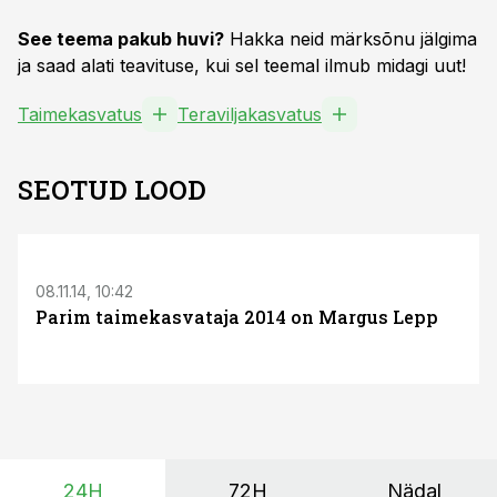
See teema pakub huvi?
Hakka neid märksõnu jälgima
ja saad alati teavituse, kui sel teemal ilmub midagi uut!
Taimekasvatus
Teraviljakasvatus
SEOTUD LOOD
08.11.14, 10:42
Parim taimekasvataja 2014 on Margus Lepp
24H
72H
Nädal