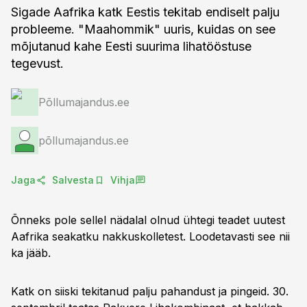
Sigade Aafrika katk Eestis tekitab endiselt palju
probleeme. "Maahommik" uuris, kuidas on see
mõjutanud kahe Eesti suurima lihatööstuse
tegevust.
Põllumajandus.ee
põllumajandus.ee
Jaga
Salvesta
Vihja
Õnneks pole sellel nädalal olnud ühtegi teadet uutest
Aafrika seakatku nakkuskolletest. Loodetavasti see nii
ka jääb.
Katk on siiski tekitanud palju pahandust ja pingeid. 30.