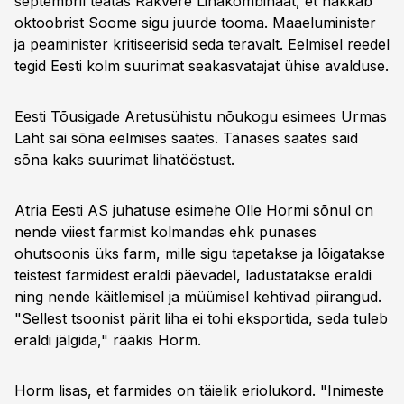
septembril teatas Rakvere Lihakombinaat, et hakkab
oktoobrist Soome sigu juurde tooma. Maaeluminister
ja peaminister kritiseerisid seda teravalt. Eelmisel reedel
tegid Eesti kolm suurimat seakasvatajat ühise avalduse.
Eesti Tõusigade Aretusühistu nõukogu esimees Urmas
Laht sai sõna eelmises saates. Tänases saates said
sõna kaks suurimat lihatööstust.
Atria Eesti AS juhatuse esimehe Olle Hormi sõnul on
nende viiest farmist kolmandas ehk punases
ohutsoonis üks farm, mille sigu tapetakse ja lõigatakse
teistest farmidest eraldi päevadel, ladustatakse eraldi
ning nende käitlemisel ja müümisel kehtivad piirangud.
"Sellest tsoonist pärit liha ei tohi eksportida, seda tuleb
eraldi jälgida," rääkis Horm.
Horm lisas, et farmides on täielik eriolukord. "Inimeste