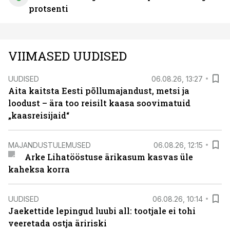
protsenti
VIIMASED UUDISED
UUDISED
06.08.26, 13:27
Aita kaitsta Eesti põllumajandust, metsi ja
loodust – ära too reisilt kaasa soovimatuid
„kaasreisijaid“
MAJANDUSTULEMUSED
06.08.26, 12:15
Arke Lihatööstuse ärikasum kasvas üle
kaheksa korra
UUDISED
06.08.26, 10:14
Jaekettide lepingud luubi all: tootjale ei tohi
veeretada ostja äririski