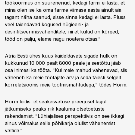
töökoormus on suurenenud, kedagi farmi ei lasta, et
mina olen ise ka oma farme viimase aasta ainult aia
tagant näha saanud, sisse sinna kedagi ei lasta. Pluss
veel täiendavad kogused hügieeni- ja
desinfitseerimisvahenditele, nii et kulud on kõrged,
tööd on palju, elame nagu noatera otsas."
Atria Eesti ühes kuus käideldavate sigade hulk on
kukkunud 10 000 pealt 8000 peale ja seetõttu jääb
osa inimesi ka tööta. "Kui meie mahud vähenevad, siis
väheneb ka meie töötajate arv ja seda täiesti selgelt
korrelatsioonis meie tootmismahtudega," tõdes Horm.
Horm leidis, et seakasvatuse praegusel kujul
jätkumiseks peaks riik kaaluma otsetoetuste
rakendamist. "Lühiajalises perspektiivis on see ikkagi
ainus võimalus selle põhikarja olulist vähenemist
vältida."