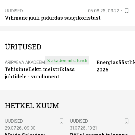
UUDISED
05.08.26, 09:22
Vihmane juuli pidurdas saagikoristust
ÜRITUSED
8 akadeemilist tundi
Energiasäästli
ÄRIPÄEVA AKADEEMIA
Tehisintellekti meistriklass
2026
juhtidele - vundament
HETKEL KUUM
UUDISED
UUDISED
29.07.26, 09:30
31.07.26, 13:21
Maido Solovjov:
Põllul roomab tulevane