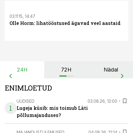
S
03.11.15, 14:47
Olle Horm: lihatööstused ägavad veel aastaid
24H
72H
Nädal
ENIMLOETUD
UUDISED
03.08.26, 12:00
1
Lugeja küsib: mis toimub Läti
põllumajanduses?
MAJANDUSTULEMUSED
04.08.26, 12:14