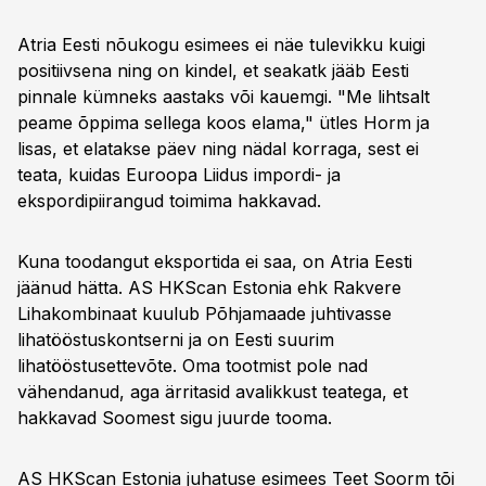
Atria Eesti nõukogu esimees ei näe tulevikku kuigi
positiivsena ning on kindel, et seakatk jääb Eesti
pinnale kümneks aastaks või kauemgi. "Me lihtsalt
peame õppima sellega koos elama," ütles Horm ja
lisas, et elatakse päev ning nädal korraga, sest ei
teata, kuidas Euroopa Liidus impordi- ja
ekspordipiirangud toimima hakkavad.
Kuna toodangut eksportida ei saa, on Atria Eesti
jäänud hätta. AS HKScan Estonia ehk Rakvere
Lihakombinaat kuulub Põhjamaade juhtivasse
lihatööstuskontserni ja on Eesti suurim
lihatööstusettevõte. Oma tootmist pole nad
vähendanud, aga ärritasid avalikkust teatega, et
hakkavad Soomest sigu juurde tooma.
AS HKScan Estonia juhatuse esimees Teet Soorm tõi