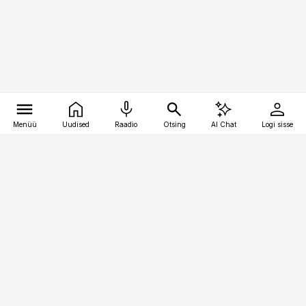
Menüü
Uudised
Raadio
Otsing
AI Chat
Logi sisse
Vana-Lõuna 39/1, 19094 Tallinn
(+372) 667 0111
pollumajandus@pollumajandus.ee
Telli
Reklaam
Firmast