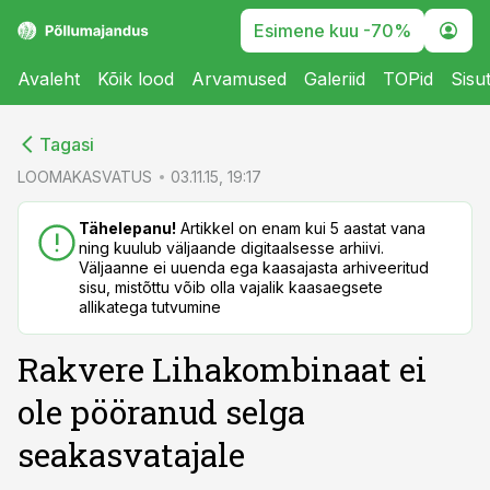
Esimene kuu -70%
Avaleht
Kõik lood
Arvamused
Galeriid
TOPid
Sisu
cebook
cebook
Tagasi
Twitter)
Twitter)
LOOMAKASVATUS
03.11.15, 19:17
kedIn
kedIn
Tähelepanu!
Artikkel on enam kui 5 aastat vana
ning kuulub väljaande digitaalsesse arhiivi.
ail
ail
Väljaanne ei uuenda ega kaasajasta arhiveeritud
sisu, mistõttu võib olla vajalik kaasaegsete
k
k
allikatega tutvumine
Rakvere Lihakombinaat ei
ole pööranud selga
seakasvatajale