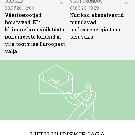
UUDISED
SISUTURUNDUS
30.07.26, 12:00
01.06.26, 13:29
Väetisetootjad
Nutikad akusalvestid
hoiatavad: ELi
muudavad
kliimareform võib tõsta
päikeseenergia taas
põllumeeste kulusid ja
tasuvaks
viia tootmise Euroopast
välja
LIITU UUDISKIRJAGA