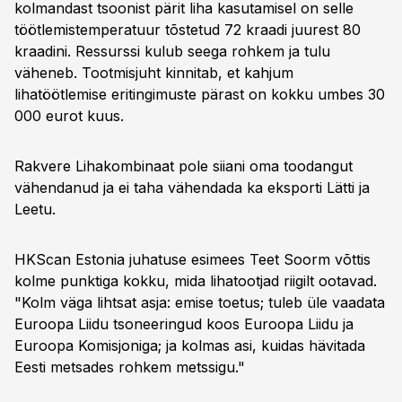
kolmandast tsoonist pärit liha kasutamisel on selle
töötlemistemperatuur tõstetud 72 kraadi juurest 80
kraadini. Ressurssi kulub seega rohkem ja tulu
väheneb. Tootmisjuht kinnitab, et kahjum
lihatöötlemise eritingimuste pärast on kokku umbes 30
000 eurot kuus.
Rakvere Lihakombinaat pole siiani oma toodangut
vähendanud ja ei taha vähendada ka eksporti Lätti ja
Leetu.
HKScan Estonia juhatuse esimees Teet Soorm võttis
kolme punktiga kokku, mida lihatootjad riigilt ootavad.
"Kolm väga lihtsat asja: emise toetus; tuleb üle vaadata
Euroopa Liidu tsoneeringud koos Euroopa Liidu ja
Euroopa Komisjoniga; ja kolmas asi, kuidas hävitada
Eesti metsades rohkem metssigu."