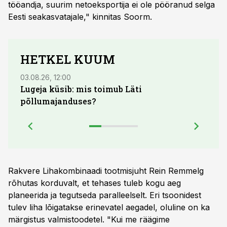
tööandja, suurim netoeksportija ei ole pööranud selga
Eesti seakasvatajale," kinnitas Soorm.
HETKEL KUUM
03.08.26, 12:00
04.08.
Lugeja küsib: mis toimub Läti
põllumajanduses?
Rakvere Lihakombinaadi tootmisjuht Rein Remmelg
rõhutas korduvalt, et tehases tuleb kogu aeg
planeerida ja tegutseda paralleelselt. Eri tsoonidest
tulev liha lõigatakse erinevatel aegadel, oluline on ka
märgistus valmistoodetel. "Kui me räägime