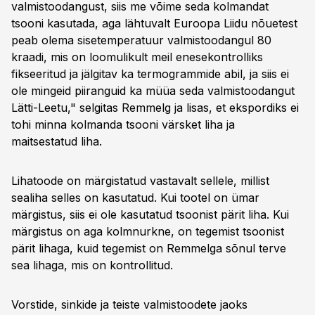
valmistoodangust, siis me võime seda kolmandat
tsooni kasutada, aga lähtuvalt Euroopa Liidu nõuetest
peab olema sisetemperatuur valmistoodangul 80
kraadi, mis on loomulikult meil enesekontrolliks
fikseeritud ja jälgitav ka termogrammide abil, ja siis ei
ole mingeid piiranguid ka müüa seda valmistoodangut
Lätti-Leetu," selgitas Remmelg ja lisas, et ekspordiks ei
tohi minna kolmanda tsooni värsket liha ja
maitsestatud liha.
Lihatoode on märgistatud vastavalt sellele, millist
sealiha selles on kasutatud. Kui tootel on ümar
märgistus, siis ei ole kasutatud tsoonist pärit liha. Kui
märgistus on aga kolmnurkne, on tegemist tsoonist
pärit lihaga, kuid tegemist on Remmelga sõnul terve
sea lihaga, mis on kontrollitud.
Vorstide, sinkide ja teiste valmistoodete jaoks