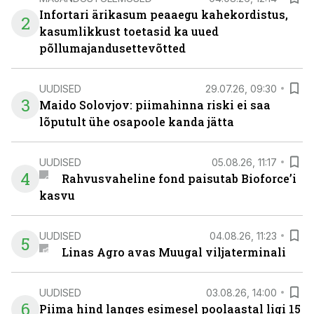
Infortari ärikasum peaaegu kahekordistus,
2
kasumlikkust toetasid ka uued
põllumajandusettevõtted
UUDISED
29.07.26, 09:30
3
Maido Solovjov: piimahinna riski ei saa
lõputult ühe osapoole kanda jätta
UUDISED
05.08.26, 11:17
4
Rahvusvaheline fond paisutab Bioforce’i
kasvu
UUDISED
04.08.26, 11:23
5
Linas Agro avas Muugal viljaterminali
UUDISED
03.08.26, 14:00
6
Piima hind langes esimesel poolaastal ligi 15