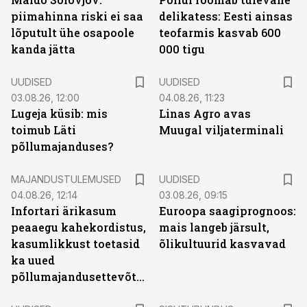
piimahinna riski ei saa
delikatess: Eesti ainsas
lõputult ühe osapoole
teofarmis kasvab 600
kanda jätta
000 tigu
UUDISED
UUDISED
03.08.26, 12:00
04.08.26, 11:23
Lugeja küsib: mis
Linas Agro avas
toimub Läti
Muugal viljaterminali
põllumajanduses?
MAJANDUSTULEMUSED
UUDISED
04.08.26, 12:14
03.08.26, 09:15
Infortari ärikasum
Euroopa saagiprognoos:
peaaegu kahekordistus,
mais langeb järsult,
kasumlikkust toetasid
õlikultuurid kasvavad
ka uued
põllumajandusettevõtted
ST