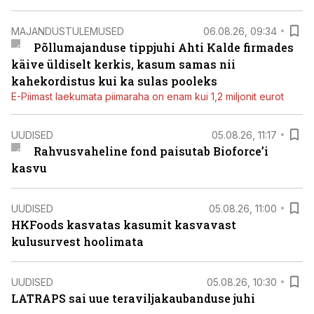
MAJANDUSTULEMUSED
06.08.26, 09:34
Põllumajanduse tippjuhi Ahti Kalde firmades
käive üldiselt kerkis, kasum samas nii
kahekordistus kui ka sulas pooleks
E-Piimast laekumata piimaraha on enam kui 1,2 miljonit eurot
UUDISED
05.08.26, 11:17
Rahvusvaheline fond paisutab Bioforce’i
kasvu
UUDISED
05.08.26, 11:00
HKFoods kasvatas kasumit kasvavast
kulusurvest hoolimata
UUDISED
05.08.26, 10:30
LATRAPS sai uue teraviljakaubanduse juhi