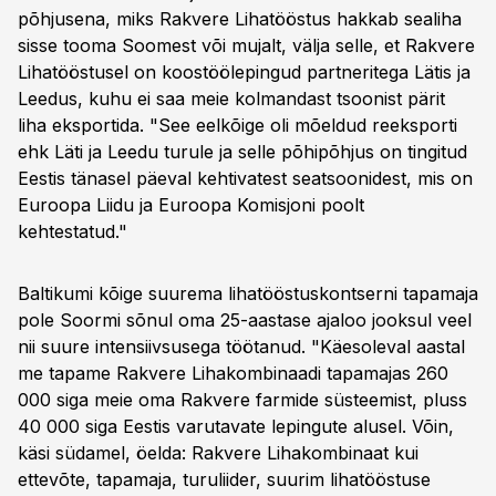
põhjusena, miks Rakvere Lihatööstus hakkab sealiha
sisse tooma Soomest või mujalt, välja selle, et Rakvere
Lihatööstusel on koostöölepingud partneritega Lätis ja
Leedus, kuhu ei saa meie kolmandast tsoonist pärit
liha eksportida. "See eelkõige oli mõeldud reeksporti
ehk Läti ja Leedu turule ja selle põhipõhjus on tingitud
Eestis tänasel päeval kehtivatest seatsoonidest, mis on
Euroopa Liidu ja Euroopa Komisjoni poolt
kehtestatud."
Baltikumi kõige suurema lihatööstuskontserni tapamaja
pole Soormi sõnul oma 25-aastase ajaloo jooksul veel
nii suure intensiivsusega töötanud. "Käesoleval aastal
me tapame Rakvere Lihakombinaadi tapamajas 260
000 siga meie oma Rakvere farmide süsteemist, pluss
40 000 siga Eestis varutavate lepingute alusel. Võin,
käsi südamel, öelda: Rakvere Lihakombinaat kui
ettevõte, tapamaja, turuliider, suurim lihatööstuse