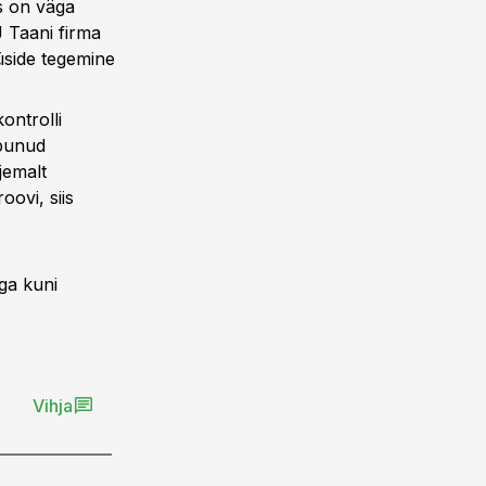
s on väga
J Taani firma
üside tegemine
ontrolli
abunud
jemalt
ovi, siis
T
ga kuni
Vihja