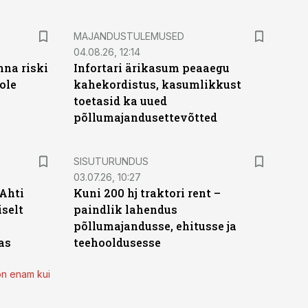
MAJANDUSTULEMUSED
04.08.26, 12:14
nna riski
Infortari ärikasum peaaegu
ole
kahekordistus, kasumlikkust
toetasid ka uued
põllumajandusettevõtted
ST
SISUTURUNDUS
03.07.26, 10:27
 Ahti
Kuni 200 hj traktori rent –
iselt
paindlik lahendus
põllumajandusse, ehitusse ja
as
teehooldusesse
on enam kui