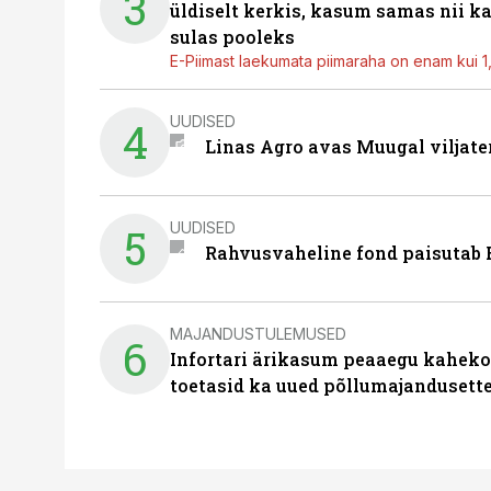
3
üldiselt kerkis, kasum samas nii k
sulas pooleks
E-Piimast laekumata piimaraha on enam kui 1,2
UUDISED
4
Linas Agro avas Muugal viljate
UUDISED
5
Rahvusvaheline fond paisutab B
MAJANDUSTULEMUSED
6
Infortari ärikasum peaaegu kaheko
toetasid ka uued põllumajandusett