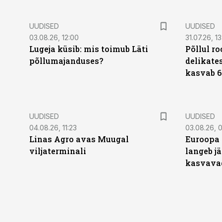
UUDISED
UUDISED
03.08.26, 12:00
31.07.26, 13
Lugeja küsib: mis toimub Läti
Põllul r
põllumajanduses?
delikates
kasvab 6
UUDISED
UUDISED
04.08.26, 11:23
03.08.26, 0
Linas Agro avas Muugal
Euroopa 
viljaterminali
langeb jä
kasvava