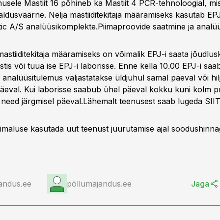
nusele Mastiit 16 põhineb ka Mastiit 4 PCR-tehnoloogial, mi
aldusväärne. Nelja mastiiditekitaja määramiseks kasutab EP
ic A/S analüüsikomplekte.
Piimaproovide saatmine ja analü
stiiditekitaja määramiseks on võimalik EPJ-i saata jõudlusk
tis või tuua ise EPJ-i laborisse. Enne kella 10.00 EPJ-i sa
analüüsitulemus väljastatakse üldjuhul samal päeval või hil
päeval. Kui laborisse saabub ühel päeval kokku kuni kolm pro
 need järgmisel päeval.Lähemalt teenusest saab lugeda
SII
maluse kasutada uut teenust juurutamise ajal soodushinna
andus.ee
põllumajandus.ee
Jaga