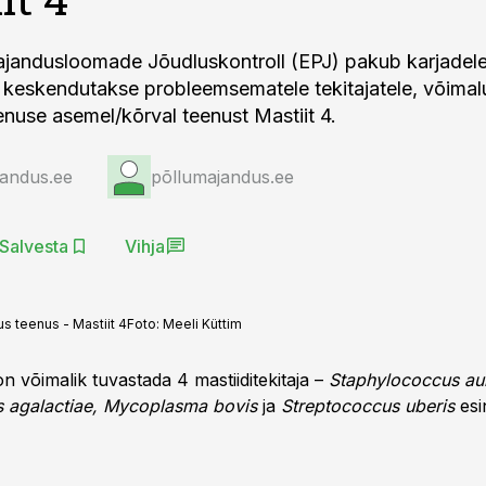
ajandusloomade Jõudluskontroll (EPJ) pakub karjadele
el keskendutakse probleemsematele tekitajatele, võima
eenuse asemel/kõrval teenust Mastiit 4.
jandus.ee
põllumajandus.ee
Salvesta
Vihja
s teenus - Mastiit 4
Foto:
Meeli Küttim
 on võimalik tuvastada 4 mastiiditekitaja –
Staphylococcus au
s agalactiae, Mycoplasma bovis
ja
Streptococcus uberis
esi