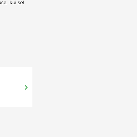
se, kui sel
21.05.14, 17:53
CM: Indluse tuvastamise tähtsus ja 