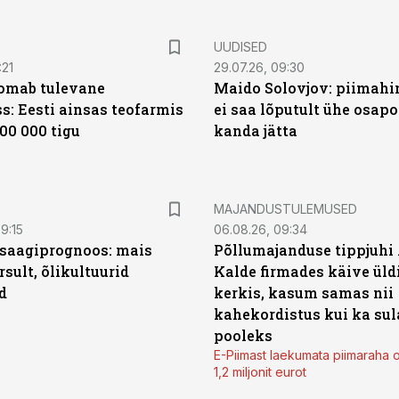
UUDISED
:21
29.07.26, 09:30
oomab tulevane
Maido Solovjov: piimahi
s: Eesti ainsas teofarmis
ei saa lõputult ühe osapo
00 000 tigu
kanda jätta
MAJANDUSTULEMUSED
9:15
06.08.26, 09:34
saagiprognoos: mais
Põllumajanduse tippjuhi
rsult, õlikultuurid
Kalde firmades käive üld
d
kerkis, kasum samas nii
kahekordistus kui ka sul
pooleks
E-Piimast laekumata piimaraha 
1,2 miljonit eurot