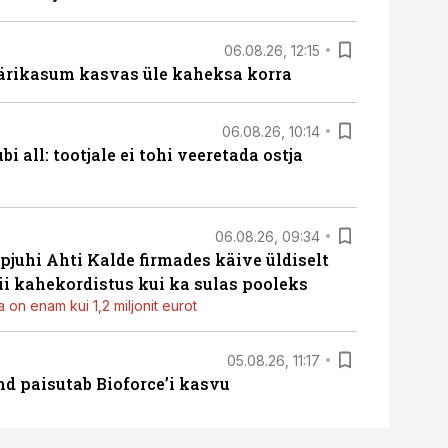
06.08.26, 12:15
ärikasum kasvas üle kaheksa korra
06.08.26, 10:14
i all: tootjale ei tohi veeretada ostja
06.08.26, 09:34
pjuhi Ahti Kalde firmades käive üldiselt
i kahekordistus kui ka sulas pooleks
 on enam kui 1,2 miljonit eurot
05.08.26, 11:17
d paisutab Bioforce’i kasvu