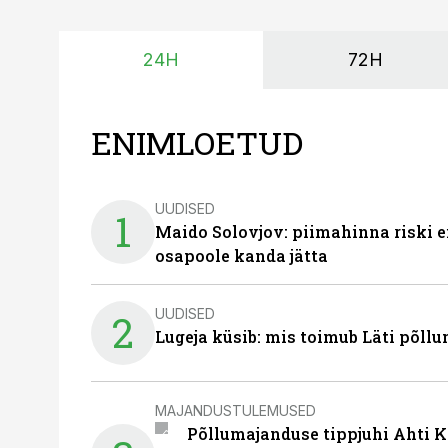
24H
72H
ENIMLOETUD
UUDISED
1
Maido Solovjov: piimahinna riski ei
osapoole kanda jätta
UUDISED
2
Lugeja küsib: mis toimub Läti põll
MAJANDUSTULEMUSED
Põllumajanduse tippjuhi Ahti K