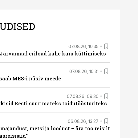
UDISED
07.08.26, 10:35
ärvamaal eriload kahe karu küttimiseks
07.08.26, 10:31
saab MES-i püsiv meede
07.08.26, 09:30
rkisid Eesti suurimateks toidutöösturiteks
06.08.26, 13:27
majandust, metsi ja loodust – ära too reisilt
sreisijaid“