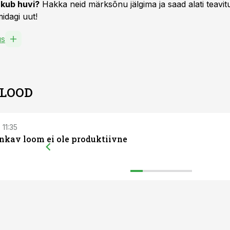
kub huvi?
Hakka neid märksõnu jälgima ja saad alati teavitu
idagi uut!
us
 LOOD
 11:35
nkav loom ei ole produktiivne