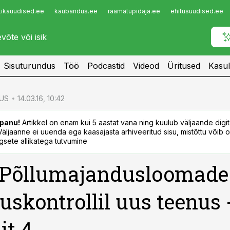
tikauudised.ee
kaubandus.ee
raamatupidaja.ee
ehitusuudised.ee
Infopank
Radar
Sisuturundus
Töö
Podcastid
Videod
Üritused
Kasul
US
14.03.16, 10:42
panu!
Artikkel on enam kui 5 aastat vana ning kuulub väljaande digi
. Väljaanne ei uuenda ega kaasajasta arhiveeritud sisu, mistõttu võib ol
sete allikatega tutvumine
 Põllumajandusloomade
uskontrollil uus teenus 
it 4