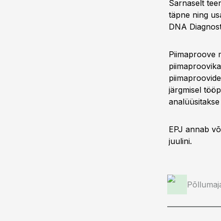
Sarnaselt tee
täpne ning us
DNA Diagnost
Piimaproove ma
piimaproovikas
piimaproovide 
järgmisel töö
analüüsitakse
EPJ annab või
juulini.
Põllumaj