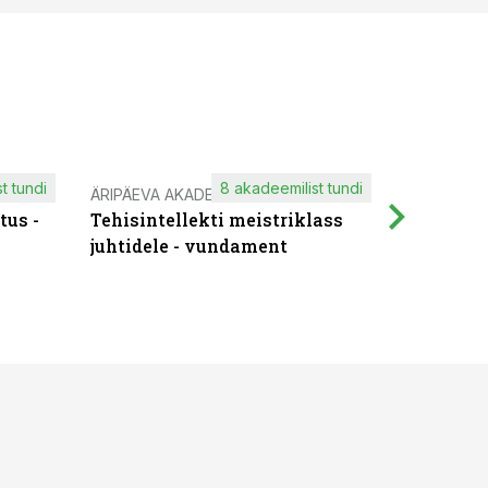
t tundi
8 akadeemilist tundi
ÄRIPÄEVA AKADEEMIA
IT KOOLIT
tus -
Tehisintellekti meistriklass
Muutuste
juhtidele - vundament
praktilis