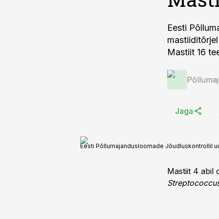
Eesti Põllum
mastiiditõrj
Mastiit 16 t
Põlluma
Jaga
Eesti Põllumajandusloomade Jõudluskontrollil uu
Mastiit 4 abil
Streptococcu