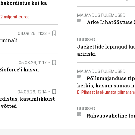
ahekordistus kui ka
MAJANDUSTULEMUSED
 miljonit eurot
Arke Lihatööstuse 
04.08.26, 11:23
UUDISED
rminali
Jaekettide lepingud luub
äririski
05.08.26, 11:17
ioforce’i kasvu
MAJANDUSTULEMUSED
Põllumajanduse tip
kerkis, kasum samas ni
04.08.26, 12:14
E-Piimast laekumata piimaraha
rdistus, kasumlikkust
evõtted
UUDISED
Rahvusvaheline fon