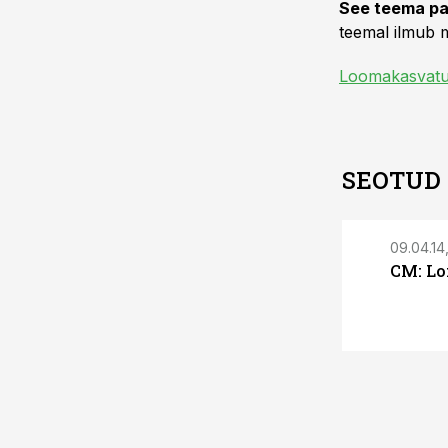
See teema pa
teemal ilmub m
Loomakasvat
SEOTUD
09.04.14,
CM: Lo