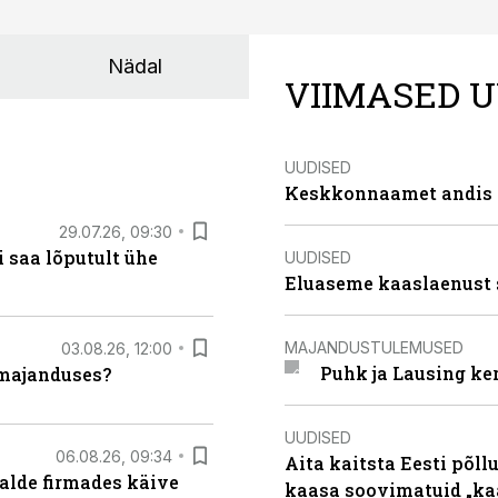
Nädal
VIIMASED U
UUDISED
Keskkonnaamet andis J
29.07.26, 09:30
 saa lõputult ühe
UUDISED
Eluaseme kaaslaenust 
MAJANDUSTULEMUSED
03.08.26, 12:00
Puhk ja Lausing ke
umajanduses?
UUDISED
06.08.26, 09:34
Aita kaitsta Eesti põllu
alde firmades käive
kaasa soovimatuid „kaa