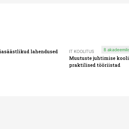
8 akadeemilis
iasäästlikud lahendused
IT KOOLITUS
Muutuste juhtimise kooli
praktilised tööriistad