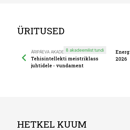
ÜRITUSED
8 akadeemilist tundi
Energ
ÄRIPÄEVA AKADEEMIA
Tehisintellekti meistriklass
2026
juhtidele - vundament
HETKEL KUUM