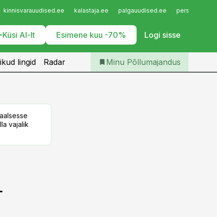
Iseteenindus
kinnisvarauudised.ee
kalastaja.ee
palgauudised.ee
personaliuudi
Telli Põllumajandus
Küsi AI-lt
Esimene kuu -70%
Logi sisse
ikud lingid
Radar
Minu Põllumajandus
taalsesse
la vajalik
-