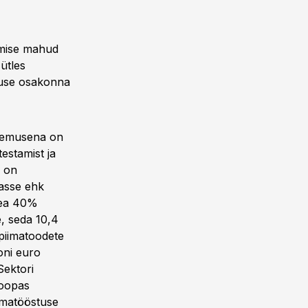
emise mahud
ütles
tuse osakonna
tulemusena on
estamist ja
d on
rasse ehk
 pea 40%
e, seda 10,4
 piimatoodete
oni euro
Sektori
roopas
iimatööstuse