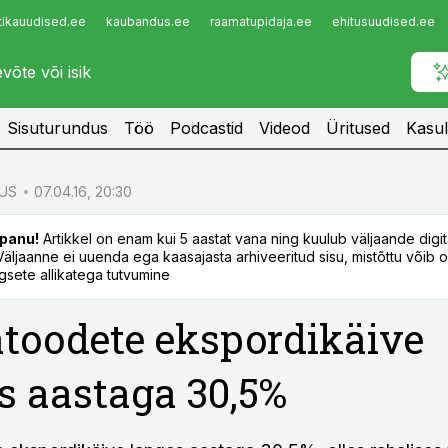
tikauudised.ee
kaubandus.ee
raamatupidaja.ee
ehitusuudised.ee
Infopank
Radar
Sisuturundus
Töö
Podcastid
Videod
Üritused
Kasul
US
07.04.16, 20:30
panu!
Artikkel on enam kui 5 aastat vana ning kuulub väljaande digi
. Väljaanne ei uuenda ega kaasajasta arhiveeritud sisu, mistõttu võib ol
sete allikatega tutvumine
toodete ekspordikäive
s aastaga 30,5%