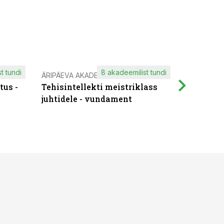
t tundi
8 akadeemilist tundi
ÄRIPÄEVA AKADEEMIA
IT KOOLIT
tus -
Tehisintellekti meistriklass
Muutuste
juhtidele - vundament
praktilis