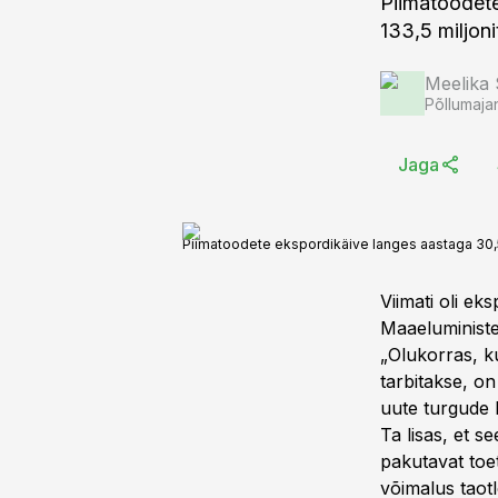
Piimatoodete
133,5 miljoni
Meelika
Põllumaja
Jaga
Piimatoodete ekspordikäive langes aastaga 30
Viimati oli ek
Maaeluminist
„Olukorras, ku
tarbitakse, o
uute turgude 
Ta lisas, et s
pakutavat toe
võimalus taotl