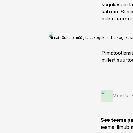
kogukasum lan
kahjum. Samas
miljoni euroni.
Piimatööstuse müügitulu, kogukulud ja koguka
Piimatöötlemis
millest suurt
Meelika
See teema pa
teemal ilmub m