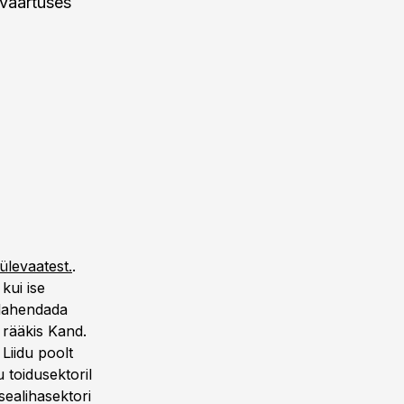
 väärtuses
ülevaatest.
.
kui ise
 lahendada
 rääkis Kand.
Liidu poolt
 toidusektoril
sealihasektori