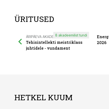
ÜRITUSED
8 akadeemilist tundi
Energ
ÄRIPÄEVA AKADEEMIA
Tehisintellekti meistriklass
2026
juhtidele - vundament
HETKEL KUUM