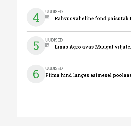
UUDISED
4
Rahvusvaheline fond paisutab B
UUDISED
5
Linas Agro avas Muugal viljate
UUDISED
6
Piima hind langes esimesel poolaast