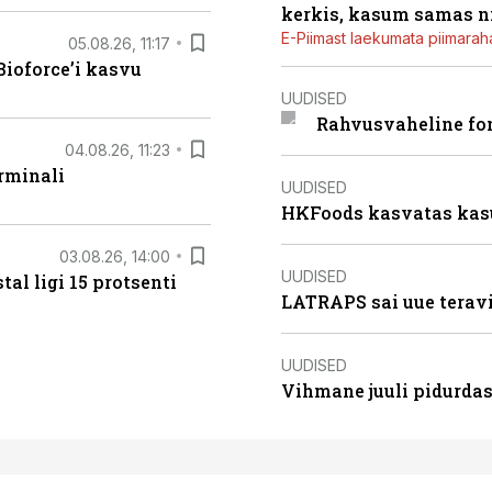
kerkis, kasum samas ni
E-Piimast laekumata piimaraha
05.08.26, 11:17
ioforce’i kasvu
UUDISED
Rahvusvaheline fon
04.08.26, 11:23
rminali
UUDISED
HKFoods kasvatas kas
03.08.26, 14:00
UUDISED
al ligi 15 protsenti
LATRAPS sai uue teravi
UUDISED
Vihmane juuli pidurdas