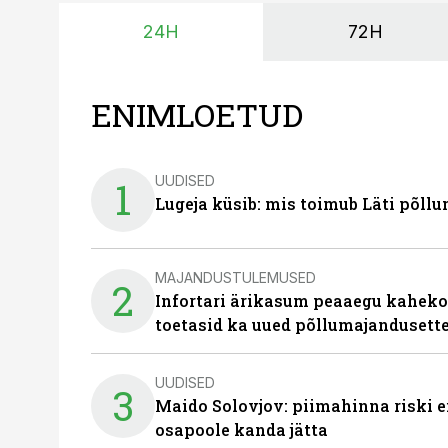
24H
72H
ENIMLOETUD
UUDISED
1
Lugeja küsib: mis toimub Läti põll
MAJANDUSTULEMUSED
2
Infortari ärikasum peaaegu kaheko
toetasid ka uued põllumajandusett
UUDISED
3
Maido Solovjov: piimahinna riski ei
osapoole kanda jätta