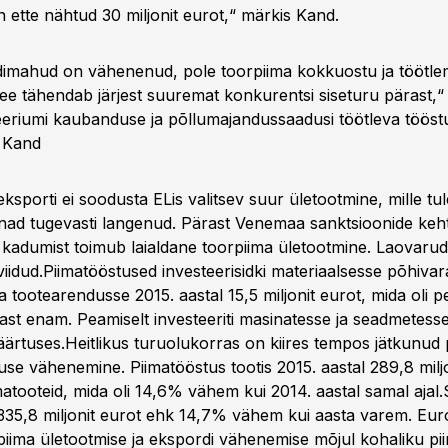
n ette nähtud 30 miljonit eurot,“ märkis Kand.
dimahud on vähenenud, pole toorpiima kokkuostu ja töötl
e tähendab järjest suuremat konkurentsi siseturu pärast,“ 
eriumi kaubanduse ja põllumajandussaadusi töötleva töös
 Kand
eksporti ei soodusta ELis valitsev suur ületootmine, mille 
ad tugevasti langenud. Pärast Venemaa sanktsioonide keht
 kadumist toimub laialdane toorpiima ületootmine. Laovaru
iidud.Piimatööstused investeerisidki materiaalsesse põhiva
a tootearendusse 2015. aastal 15,5 miljonit eurot, mida oli
tast enam. Peamiselt investeeriti masinatesse ja seadmetess
väärtuses.Heitlikus turuolukorras on kiires tempos jätkunud
use vähenemine. Piimatööstus tootis 2015. aastal 289,8 milj
atooteid, mida oli 14,6% vähem kui 2014. aastal samal ajal.
 335,8 miljonit eurot ehk 14,7% vähem kui aasta varem. Eu
rpiima ületootmise ja ekspordi vähenemise mõjul kohaliku p