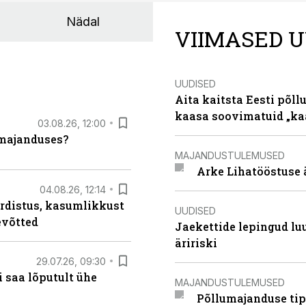
Nädal
VIIMASED U
UUDISED
Aita kaitsta Eesti põllu
kaasa soovimatuid „kaa
03.08.26, 12:00
umajanduses?
MAJANDUSTULEMUSED
Arke Lihatööstuse 
04.08.26, 12:14
rdistus, kasumlikkust
UUDISED
evõtted
Jaekettide lepingud luub
äririski
29.07.26, 09:30
 saa lõputult ühe
MAJANDUSTULEMUSED
Põllumajanduse tip