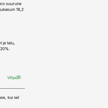
euro suurune
ogukasum 18,2
 ja talu,
n 20%.
Vihja
se, kui sel