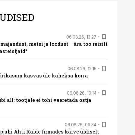
UDISED
06.08.26, 13:27
majandust, metsi ja loodust – ära too reisilt
sreisijaid“
06.08.26, 12:15
ärikasum kasvas üle kaheksa korra
06.08.26, 10:14
i all: tootjale ei tohi veeretada ostja
06.08.26, 09:34
pjuhi Ahti Kalde firmades käive üldiselt