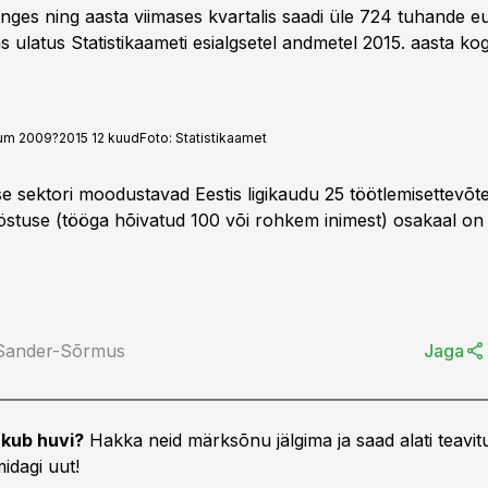
ges ning aasta viimases kvartalis saadi üle 724 tuhande 
 ulatus Statistikaameti esialgsetel andmetel 2015. aasta k
sum 2009?2015 12 kuud
Foto:
Statistikaamet
e sektori moodustavad Eestis ligikaudu 25 töötlemisettevõtet
ööstuse (tööga hõivatud 100 või rohkem inimest) osakaal o
 Sander-Sõrmus
Jaga
kub huvi?
Hakka neid märksõnu jälgima ja saad alati teavitu
idagi uut!