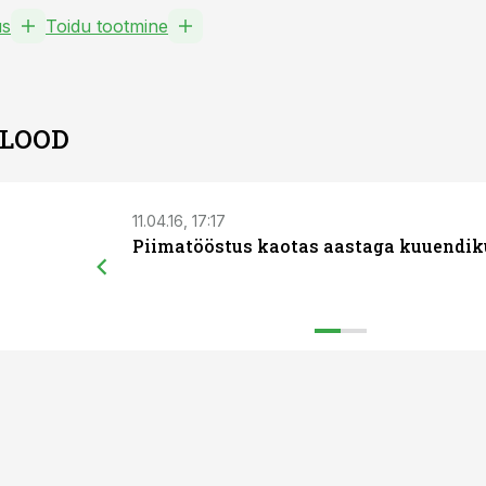
us
Toidu tootmine
 LOOD
11.04.16, 17:17
Piimatööstus kaotas aastaga kuuendik