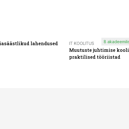
8 akadeemilis
iasäästlikud lahendused
IT KOOLITUS
Muutuste juhtimise kooli
praktilised tööriistad