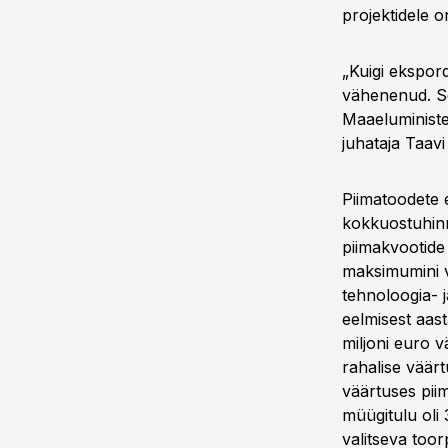
projektidele o
„Kuigi ekspor
vähenenud. Se
Maaeluministe
juhataja
Taavi
Piimatoodete 
kokkuostuhinn
piimakvootide
maksimumini v
tehnoloogia- j
eelmisest aas
miljoni euro 
rahalise väärt
väärtuses piim
müügitulu oli
valitseva too