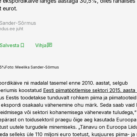
 ekspordikäive langes aastaga 30,5%, olles rahalises
t eurot.
 Sander-Sõrmus
ndus.ee juht
Salvesta
Vihja
,5%
Foto:
Meelika Sander-Sõrmus
spordikäive nii madalal tasemel enne 2010. aastat, selgub
eeriumis koostatud
Eesti piimatöötlemise sektori 2015. aasta 
s Eestis toodetakse tunduvalt rohkem piima ja piimatooteid 
n ekspordi osakaalu vähenemine ohu märk. Seda saab vaid
leidmisega või sektori kohanemisega vähenevate tuludega,“
eepärast on toidusektoril praegu õige aeg kasutada Euroopa 
tust uutele turgudele minemiseks. „Tänavu on Euroopa Liidu
eda selleks üle 110 miljoni euro toetust, kusjuures piima- ja 