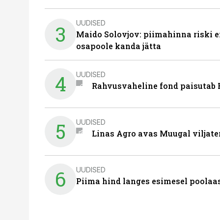
UUDISED
3
Maido Solovjov: piimahinna riski ei
osapoole kanda jätta
UUDISED
4
Rahvusvaheline fond paisutab B
UUDISED
5
Linas Agro avas Muugal viljate
UUDISED
6
Piima hind langes esimesel poolaast