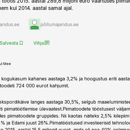
 tootis 2015. aastal 289,8 miljoni euro väärtuses piima
em kui 2014. aastal samal ajal.
jandus.ee
põllumajandus.ee
Salvesta
Vihja
ul Mee
 kogukasum kahanes aastaga 3,2% ja hoogustus eriti aasta
 toodeti 724 000 eurot kahjumit.
ekspordikäive langes aastaga 30,5%, selgub maaeluministe
ti piimatöötlemise ülevaatest.Piimatoodete tööstusest välja
des piimatoodete gruppides. Nii kaotas näiteks 2,5% kilepii
4% ja Edami juust 26%.Piimatööstused investeerisid tehnoloo
 2015. aastal 15,5 miljonit eurot, mida oli pea 40% eelmise