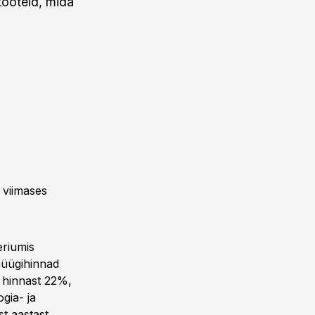
tooteid, mida
 viimases
eriumis
müügihinnad
m hinnast 22%,
gia- ja
st aastast