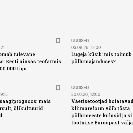
UUDISED
:21
03.08.26, 12:00
oomab tulevane
Lugeja küsib: mis toimub 
s: Eesti ainsas teofarmis
põllumajanduses?
00 000 tigu
UUDISED
9:15
30.07.26, 12:00
saagiprognoos: mais
Väetisetootjad hoiatavad
rsult, õlikultuurid
kliimareform võib tõsta
d
põllumeeste kulusid ja vi
tootmise Euroopast välja