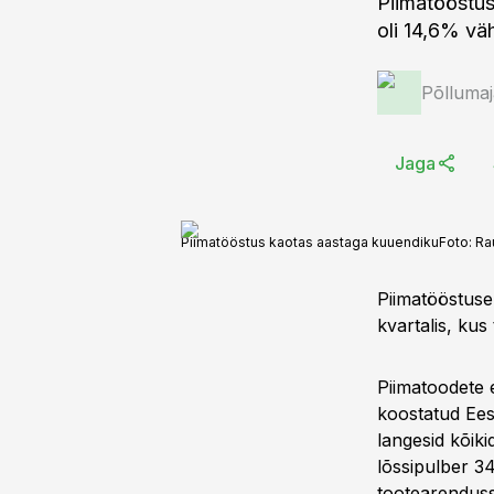
Piimatööstus
oli 14,6% väh
Põlluma
Jaga
Piimatööstus kaotas aastaga kuuendiku
Foto:
Ra
Piimatööstuse
kvartalis, kus
Piimatoodete 
koostatud Ees
langesid kõiki
lõssipulber 3
tootearendusse