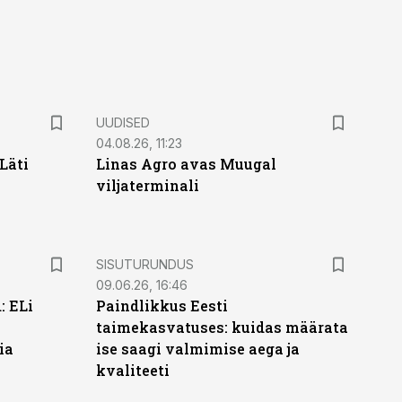
UUDISED
04.08.26, 11:23
Läti
Linas Agro avas Muugal
viljaterminali
ST
SISUTURUNDUS
09.06.26, 16:46
: ELi
Paindlikkus Eesti
taimekasvatuses: kuidas määrata
ia
ise saagi valmimise aega ja
kvaliteeti