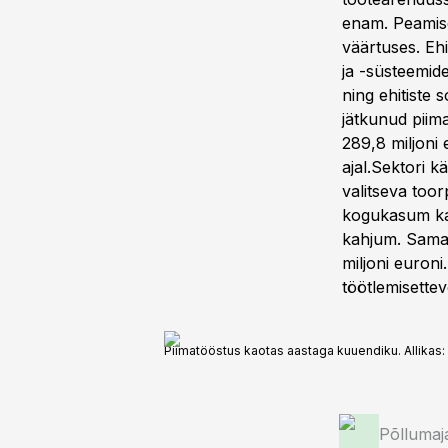
enam. Peamise
väärtuses. Ehi
ja -süsteemid
ning ehitiste
jätkunud piim
289,8 miljoni
ajal.Sektori 
valitseva too
kogukasum kah
kahjum. Samas
miljoni euroni
töötlemisettev
Piimatööstus kaotas aastaga kuuendiku. Allikas:
Põllumaj