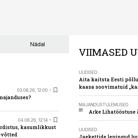
Nädal
VIIMASED U
UUDISED
Aita kaitsta Eesti põllu
kaasa soovimatuid „kaa
03.08.26, 12:00
umajanduses?
MAJANDUSTULEMUSED
Arke Lihatööstuse 
04.08.26, 12:14
rdistus, kasumlikkust
UUDISED
evõtted
Jaekettide lepingud luub