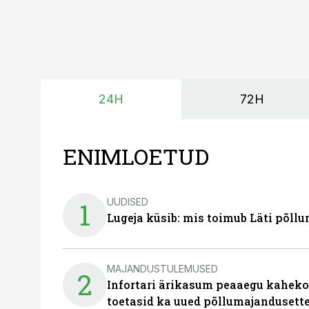
24H
72H
ENIMLOETUD
UUDISED
1
Lugeja küsib: mis toimub Läti põll
MAJANDUSTULEMUSED
2
Infortari ärikasum peaaegu kaheko
toetasid ka uued põllumajandusett