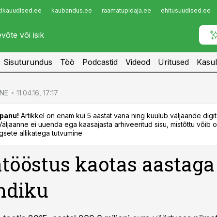
tikauudised.ee
kaubandus.ee
raamatupidaja.ee
ehitusuudised.ee
Infopank
Radar
Sisuturundus
Töö
Podcastid
Videod
Üritused
Kasul
NE
11.04.16, 17:17
panu!
Artikkel on enam kui 5 aastat vana ning kuulub väljaande digi
. Väljaanne ei uuenda ega kaasajasta arhiveeritud sisu, mistõttu võib ol
sete allikatega tutvumine
tööstus kaotas aastaga
ndiku