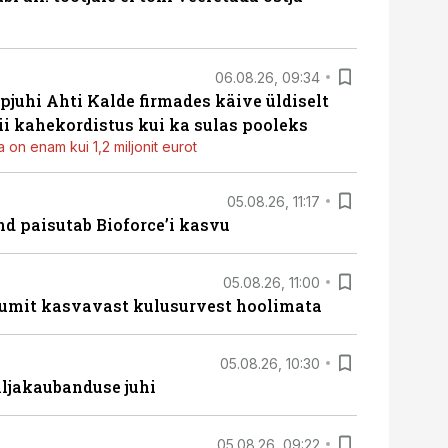
06.08.26, 09:34
pjuhi Ahti Kalde firmades käive üldiselt
i kahekordistus kui ka sulas pooleks
 on enam kui 1,2 miljonit eurot
05.08.26, 11:17
d paisutab Bioforce’i kasvu
05.08.26, 11:00
umit kasvavast kulusurvest hoolimata
05.08.26, 10:30
ljakaubanduse juhi
05.08.26, 09:22