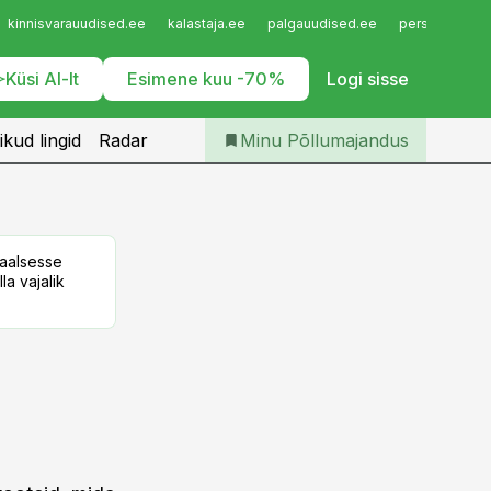
Iseteenindus
kinnisvarauudised.ee
kalastaja.ee
palgauudised.ee
personaliuudi
Telli Põllumajandus
Küsi AI-lt
Esimene kuu -70%
Logi sisse
ikud lingid
Radar
Minu Põllumajandus
taalsesse
la vajalik