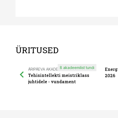
ÜRITUSED
8 akadeemilist tundi
Energ
ÄRIPÄEVA AKADEEMIA
Tehisintellekti meistriklass
2026
juhtidele - vundament