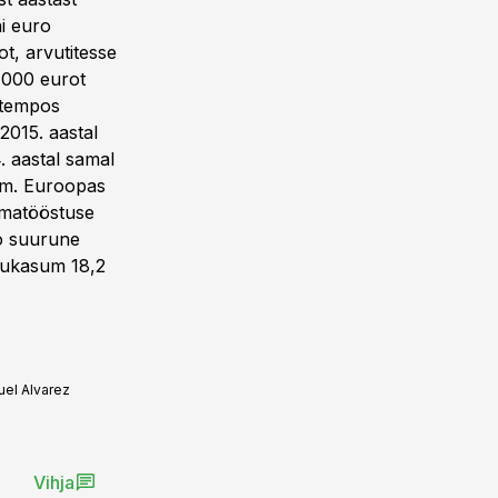
ni euro
ot, arvutitesse
3 000 eurot
s tempos
2015. aastal
. aastal samal
rem. Euroopas
iimatööstuse
o suurune
ogukasum 18,2
uel Alvarez
Vihja