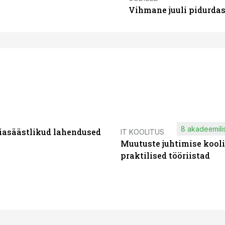
Vihmane juuli pidurdas
8 akadeemilis
iasäästlikud lahendused
IT KOOLITUS
Muutuste juhtimise kooli
praktilised tööriistad