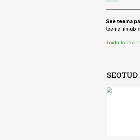
See teema pa
teemal ilmub m
Toidu tootmin
SEOTUD