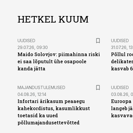
HETKEL KUUM
UUDISED
UUDISED
29.07.26, 09:30
31.07.26, 13
Maido Solovjov: piimahinna riski
Põllul r
ei saa lõputult ühe osapoole
delikates
kanda jätta
kasvab 6
MAJANDUSTULEMUSED
UUDISED
04.08.26, 12:14
03.08.26, 0
Infortari ärikasum peaaegu
Euroopa 
kahekordistus, kasumlikkust
langeb jä
toetasid ka uued
kasvava
põllumajandusettevõtted