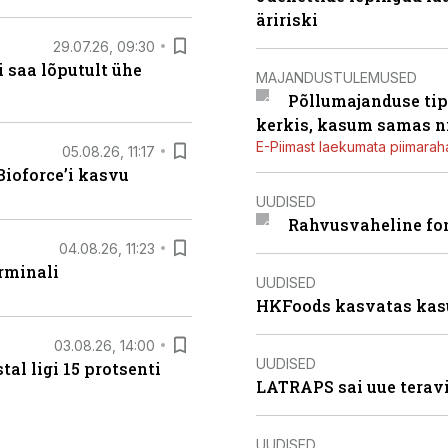
äririski
29.07.26, 09:30
 saa lõputult ühe
MAJANDUSTULEMUSED
Põllumajanduse tip
kerkis, kasum samas ni
E-Piimast laekumata piimaraha
05.08.26, 11:17
ioforce’i kasvu
UUDISED
Rahvusvaheline fon
04.08.26, 11:23
rminali
UUDISED
HKFoods kasvatas kas
03.08.26, 14:00
UUDISED
al ligi 15 protsenti
LATRAPS sai uue teravi
UUDISED