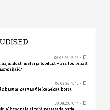
UDISED
06.08.26, 13:27
majandust, metsi ja loodust – ära too reisilt
sreisijaid“
06.08.26, 12:15
ärikasum kasvas üle kaheksa korra
06.08.26, 10:14
i all: tootjale ei tohi veeretada ostja