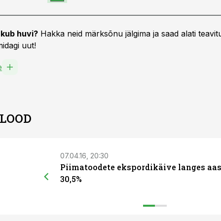
kub huvi?
Hakka neid märksõnu jälgima ja saad alati teavitu
idagi uut!
e
 LOOD
07.04.16, 20:30
Piimatoodete ekspordikäive langes aa
30,5%