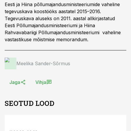
Eesti ja Hiina põllumajandusministeeriumide vaheline
tegevuskava koostööks aastatel 2015–2016.
Tegevuskava aluseks on 2011. aastal allkirjastatud
Eesti Põllumajandusministeeriumi ja Hiina
Rahvavabariigi Põllumajandusministeeriumi vaheline
vastastikuse mõistmise memorandum.
Meelika Sander-Sõrmus
Jaga
Vihja
SEOTUD LOOD
ST