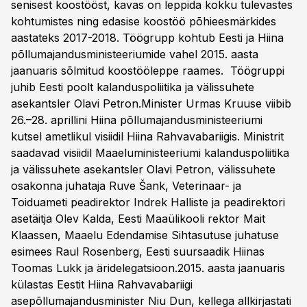
senisest koostööst, kavas on leppida kokku tulevastes
kohtumistes ning edasise koostöö põhieesmärkides
aastateks 2017-2018. Töögrupp kohtub Eesti ja Hiina
põllumajandusministeeriumide vahel 2015. aasta
jaanuaris sõlmitud koostööleppe raames. Töögruppi
juhib Eesti poolt kalanduspoliitika ja välissuhete
asekantsler Olavi Petron.Minister Urmas Kruuse viibib
26.–28. aprillini Hiina põllumajandusministeeriumi
kutsel ametlikul visiidil Hiina Rahvavabariigis. Ministrit
saadavad visiidil Maaeluministeeriumi kalanduspoliitika
ja välissuhete asekantsler Olavi Petron, välissuhete
osakonna juhataja Ruve Šank, Veterinaar- ja
Toiduameti peadirektor Indrek Halliste ja peadirektori
asetäitja Olev Kalda, Eesti Maaülikooli rektor Mait
Klaassen, Maaelu Edendamise Sihtasutuse juhatuse
esimees Raul Rosenberg, Eesti suursaadik Hiinas
Toomas Lukk ja äridelegatsioon.2015. aasta jaanuaris
külastas Eestit Hiina Rahvavabariigi
asepõllumajandusminister Niu Dun, kellega allkirjastati