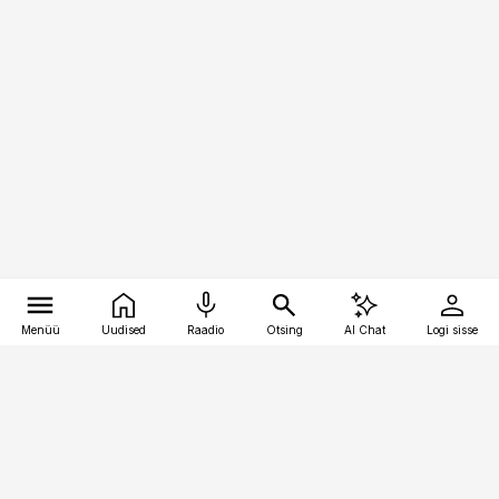
Menüü
Uudised
Raadio
Otsing
AI Chat
Logi sisse
Vana-Lõuna 39/1, 19094 Tallinn
(+372) 667 0111
pollumajandus@pollumajandus.ee