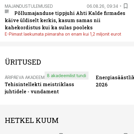
MAJANDUSTULEMUSED
06.08.26, 09:34
Põllumajanduse tippjuhi Ahti Kalde firmades
käive üldiselt kerkis, kasum samas nii
kahekordistus kui ka sulas pooleks
E-Piimast laekumata piimaraha on enam kui 1,2 miljonit eurot
ÜRITUSED
8 akadeemilist tundi
Energiasäästli
ÄRIPÄEVA AKADEEMIA
Tehisintellekti meistriklass
2026
juhtidele - vundament
HETKEL KUUM