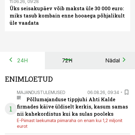
11.06.26, 09:28
Üks seisakupäev võib maksta üle 30 000 euro:
miks tasub kombain enne hooaega põhjalikult
üle vaadata
24H
72H
Nädal
ENIMLOETUD
MAJANDUSTULEMUSED
06.08.26, 09:34
Põllumajanduse tippjuhi Ahti Kalde
firmades käive üldiselt kerkis, kasum samas
1
nii kahekordistus kui ka sulas pooleks
E-Piimast laekumata piimaraha on enam kui 1,2 miljonit
eurot