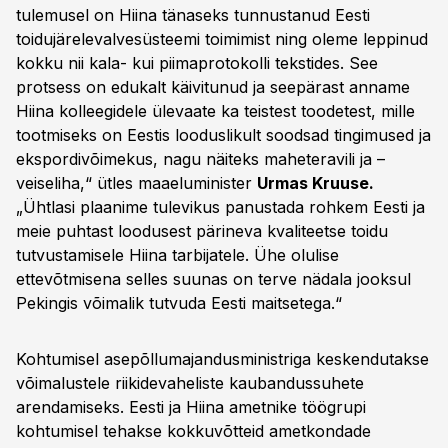
tulemusel on Hiina tänaseks tunnustanud Eesti
toidujärelevalvesüsteemi toimimist ning oleme leppinud
kokku nii kala- kui piimaprotokolli tekstides. See
protsess on edukalt käivitunud ja seepärast anname
Hiina kolleegidele ülevaate ka teistest toodetest, mille
tootmiseks on Eestis looduslikult soodsad tingimused ja
ekspordivõimekus, nagu näiteks maheteravili ja –
veiseliha,“ ütles maaeluminister
Urmas Kruuse.
„Ühtlasi plaanime tulevikus panustada rohkem Eesti ja
meie puhtast loodusest pärineva kvaliteetse toidu
tutvustamisele Hiina tarbijatele. Ühe olulise
ettevõtmisena selles suunas on terve nädala jooksul
Pekingis võimalik tutvuda Eesti maitsetega.“
Kohtumisel asepõllumajandusministriga keskendutakse
võimalustele riikidevaheliste kaubandussuhete
arendamiseks. Eesti ja Hiina ametnike töögrupi
kohtumisel tehakse kokkuvõtteid ametkondade