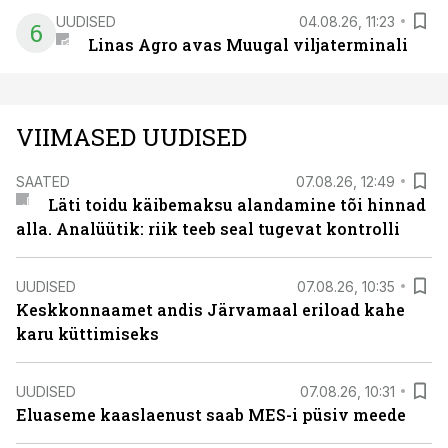
UUDISED
04.08.26, 11:23
6
Linas Agro avas Muugal viljaterminali
VIIMASED UUDISED
SAATED
07.08.26, 12:49
Läti toidu käibemaksu alandamine tõi hinnad
alla. Analüütik: riik teeb seal tugevat kontrolli
UUDISED
07.08.26, 10:35
Keskkonnaamet andis Järvamaal eriload kahe
karu küttimiseks
UUDISED
07.08.26, 10:31
Eluaseme kaaslaenust saab MES-i püsiv meede