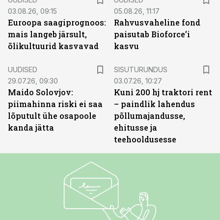
03.08.26, 09:15
05.08.26, 11:17
Euroopa saagiprognoos:
Rahvusvaheline fond
mais langeb järsult,
paisutab Bioforce’i
õlikultuurid kasvavad
kasvu
ST
UUDISED
SISUTURUNDUS
29.07.26, 09:30
03.07.26, 10:27
Maido Solovjov:
Kuni 200 hj traktori rent
piimahinna riski ei saa
– paindlik lahendus
lõputult ühe osapoole
põllumajandusse,
kanda jätta
ehitusse ja
teehooldusesse