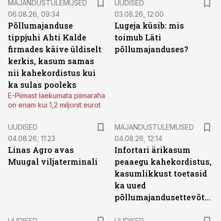
MAJANDUSTULEMUSED
UUDISED
06.08.26, 09:34
03.08.26, 12:00
Põllumajanduse
Lugeja küsib: mis
tippjuhi Ahti Kalde
toimub Läti
firmades käive üldiselt
põllumajanduses?
kerkis, kasum samas
nii kahekordistus kui
ka sulas pooleks
E-Piimast laekumata piimaraha
on enam kui 1,2 miljonit eurot
UUDISED
MAJANDUSTULEMUSED
04.08.26, 11:23
04.08.26, 12:14
Linas Agro avas
Infortari ärikasum
Muugal viljaterminali
peaaegu kahekordistus,
kasumlikkust toetasid
ka uued
põllumajandusettevõtted
UUDISED
UUDISED