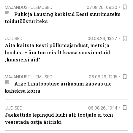
MAJANDUSTULEMUSED
07.08.26, 09:30
Puhk ja Lausing kerkisid Eesti suurimateks
toidutöösturiteks
UUDISED
06.08.26, 13:27
Aita kaitsta Eesti põllumajandust, metsi ja
loodust – ära too reisilt kaasa soovimatuid
„kaasreisijaid“
MAJANDUSTULEMUSED
06.08.26, 12:15
Arke Lihatööstuse ärikasum kasvas üle
kaheksa korra
UUDISED
06.08.26, 10:14
Jaekettide lepingud luubi all: tootjale ei tohi
veeretada ostja äririski