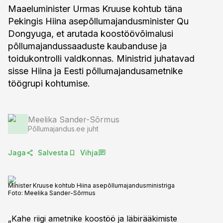
Maaeluminister Urmas Kruuse kohtub täna
Pekingis Hiina asepõllumajandusminister Qu
Dongyuga, et arutada koostöövõimalusi
põllumajandussaaduste kaubanduse ja
toidukontrolli valdkonnas. Ministrid juhatavad
sisse Hiina ja Eesti põllumajandusametnike
töögrupi kohtumise.
Meelika Sander-Sõrmus
Põllumajandus.ee juht
Jaga
Salvesta
Vihja
Minister Kruuse kohtub Hiina asepõllumajandusministriga
Foto:
Meelika Sander-Sõrmus
„Kahe riigi ametnike koostöö ja läbirääkimiste