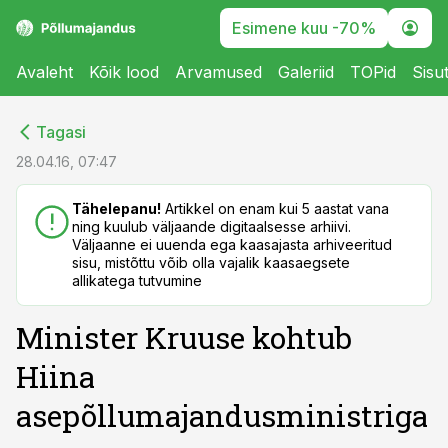
Esimene kuu -70%
Avaleht
Kõik lood
Arvamused
Galeriid
TOPid
Sisu
cebook
cebook
Tagasi
Twitter)
Twitter)
28.04.16, 07:47
kedIn
kedIn
Tähelepanu!
Artikkel on enam kui 5 aastat vana
ning kuulub väljaande digitaalsesse arhiivi.
ail
ail
Väljaanne ei uuenda ega kaasajasta arhiveeritud
sisu, mistõttu võib olla vajalik kaasaegsete
k
k
allikatega tutvumine
Minister Kruuse kohtub
Hiina
asepõllumajandusministriga