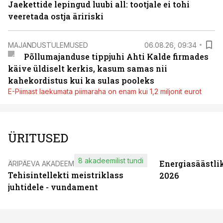
Jaekettide lepingud luubi all: tootjale ei tohi
veeretada ostja äririski
MAJANDUSTULEMUSED
06.08.26, 09:34
Põllumajanduse tippjuhi Ahti Kalde firmades
käive üldiselt kerkis, kasum samas nii
kahekordistus kui ka sulas pooleks
E-Piimast laekumata piimaraha on enam kui 1,2 miljonit eurot
ÜRITUSED
8 akadeemilist tundi
Energiasäästli
ÄRIPÄEVA AKADEEMIA
Tehisintellekti meistriklass
2026
juhtidele - vundament