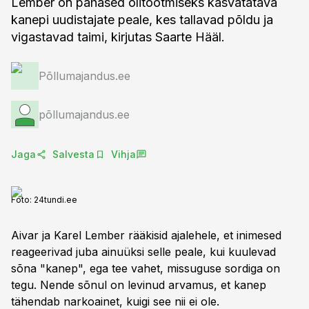
Lember on pahased õlitootmiseks kasvatatava
kanepi uudistajate peale, kes tallavad põldu ja
vigastavad taimi, kirjutas Saarte Hääl.
Põllumajandus.ee
põllumajandus.ee
Jaga
Salvesta
Vihja
Foto:
24tundi.ee
Aivar ja Karel Lember rääkisid ajalehele, et inimesed
reageerivad juba ainuüksi selle peale, kui kuulevad
sõna "kanep", ega tee vahet, missuguse sordiga on
tegu. Nende sõnul on levinud arvamus, et kanep
tähendab narkoainet, kuigi see nii ei ole.