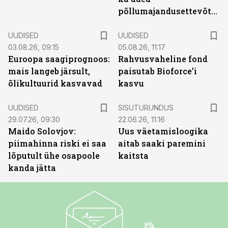
põllumajandusettevõtted
UUDISED
UUDISED
03.08.26, 09:15
05.08.26, 11:17
Euroopa saagiprognoos:
Rahvusvaheline fond
mais langeb järsult,
paisutab Bioforce’i
õlikultuurid kasvavad
kasvu
ST
UUDISED
SISUTURUNDUS
29.07.26, 09:30
22.06.26, 11:16
Maido Solovjov:
Uus väetamisloogika
piimahinna riski ei saa
aitab saaki paremini
lõputult ühe osapoole
kaitsta
kanda jätta