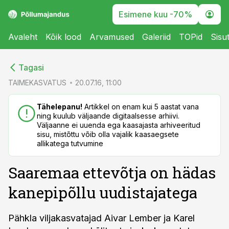
Esimene kuu -70%
Avaleht
Kõik lood
Arvamused
Galeriid
TOPid
Sisu
cebook
cebook
Tagasi
Twitter)
Twitter)
TAIMEKASVATUS
20.07.16, 11:00
kedIn
kedIn
Tähelepanu!
Artikkel on enam kui 5 aastat vana
ning kuulub väljaande digitaalsesse arhiivi.
ail
ail
Väljaanne ei uuenda ega kaasajasta arhiveeritud
sisu, mistõttu võib olla vajalik kaasaegsete
k
k
allikatega tutvumine
Saaremaa ettevõtja on hädas
kanepipõllu uudistajatega
Pähkla viljakasvatajad Aivar Lember ja Karel