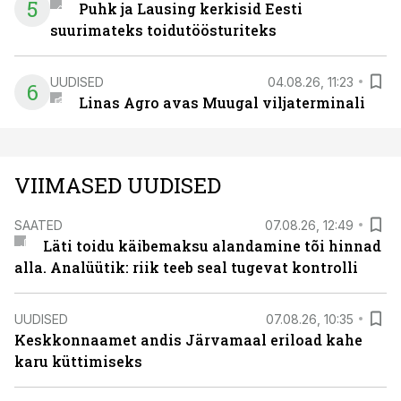
5
Puhk ja Lausing kerkisid Eesti
suurimateks toidutöösturiteks
UUDISED
04.08.26, 11:23
6
Linas Agro avas Muugal viljaterminali
VIIMASED UUDISED
SAATED
07.08.26, 12:49
Läti toidu käibemaksu alandamine tõi hinnad
alla. Analüütik: riik teeb seal tugevat kontrolli
UUDISED
07.08.26, 10:35
Keskkonnaamet andis Järvamaal eriload kahe
karu küttimiseks