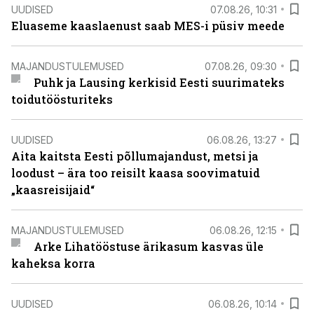
UUDISED
07.08.26, 10:31
Eluaseme kaaslaenust saab MES-i püsiv meede
MAJANDUSTULEMUSED
07.08.26, 09:30
Puhk ja Lausing kerkisid Eesti suurimateks
toidutöösturiteks
UUDISED
06.08.26, 13:27
Aita kaitsta Eesti põllumajandust, metsi ja
loodust – ära too reisilt kaasa soovimatuid
„kaasreisijaid“
MAJANDUSTULEMUSED
06.08.26, 12:15
Arke Lihatööstuse ärikasum kasvas üle
kaheksa korra
UUDISED
06.08.26, 10:14