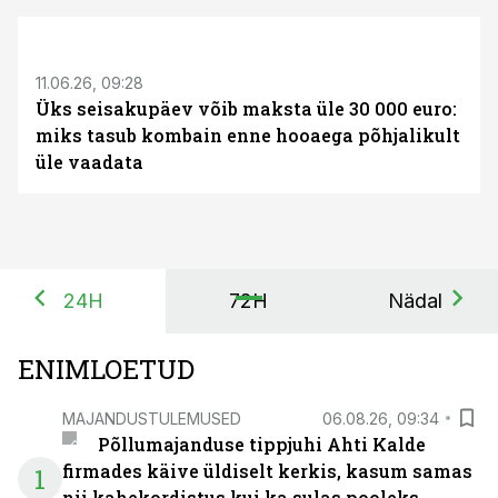
ST
11.06.26, 09:28
Üks seisakupäev võib maksta üle 30 000 euro:
miks tasub kombain enne hooaega põhjalikult
üle vaadata
24H
72H
Nädal
ENIMLOETUD
MAJANDUSTULEMUSED
06.08.26, 09:34
Põllumajanduse tippjuhi Ahti Kalde
firmades käive üldiselt kerkis, kasum samas
1
nii kahekordistus kui ka sulas pooleks