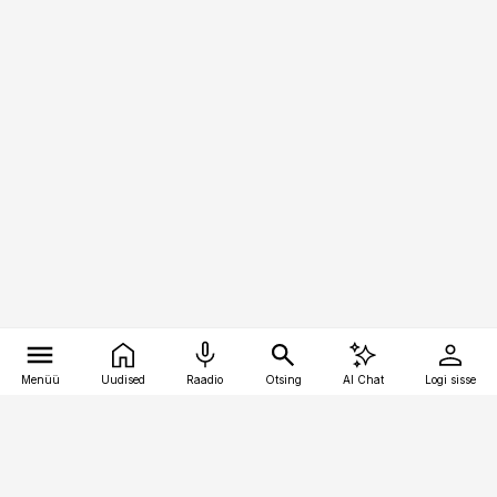
Menüü
Uudised
Raadio
Otsing
AI Chat
Logi sisse
Vana-Lõuna 39/1, 19094 Tallinn