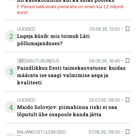
E-Piimast laekumata piimaraha on enam kui 1,2 miljonit
eurot
UUDISED
03.08.26, 12:00
2
Lugeja küsib: mis toimub Läti
põllumajanduses?
SISUTURUNDUS
09.06.26, 16:46
ST
Paindlikkus Eesti taimekasvatuses: kuidas
3
määrata ise saagi valmimise aega ja
kvaliteeti
UUDISED
29.07.26, 09:30
4
Maido Solovjov: piimahinna riski ei saa
lõputult ühe osapoole kanda jätta
MAJANDUSTULEMUSED
07.08.26, 09:30