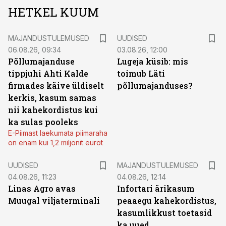
HETKEL KUUM
MAJANDUSTULEMUSED
UUDISED
06.08.26, 09:34
03.08.26, 12:00
Põllumajanduse
Lugeja küsib: mis
tippjuhi Ahti Kalde
toimub Läti
firmades käive üldiselt
põllumajanduses?
kerkis, kasum samas
nii kahekordistus kui
ka sulas pooleks
E-Piimast laekumata piimaraha
on enam kui 1,2 miljonit eurot
UUDISED
MAJANDUSTULEMUSED
04.08.26, 11:23
04.08.26, 12:14
Linas Agro avas
Infortari ärikasum
Muugal viljaterminali
peaaegu kahekordistus,
kasumlikkust toetasid
ka uued