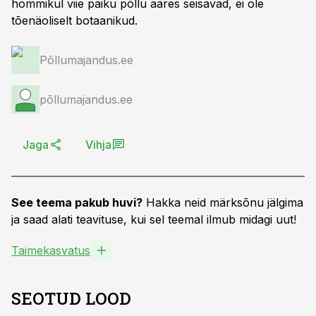
hommikul viie paiku põllu ääres seisavad, ei ole
tõenäoliselt botaanikud.
Põllumajandus.ee
põllumajandus.ee
Jaga
Vihja
See teema pakub huvi?
Hakka neid märksõnu jälgima
ja saad alati teavituse, kui sel teemal ilmub midagi uut!
Taimekasvatus
SEOTUD LOOD