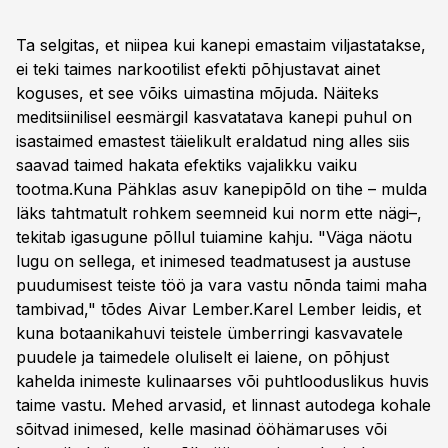
Ta selgitas, et niipea kui kanepi emastaim viljastatakse,
ei teki taimes narkootilist efekti põhjustavat ainet
koguses, et see võiks uimastina mõjuda. Näiteks
meditsiinilisel eesmärgil kasvatatava kanepi puhul on
isastaimed emastest täielikult eraldatud ning alles siis
saavad taimed hakata efektiks vajalikku vaiku
tootma.Kuna Pähklas asuv kanepipõld on tihe – mulda
läks tahtmatult rohkem seemneid kui norm ette nägi–,
tekitab igasugune põllul tuiamine kahju. "Väga näotu
lugu on sellega, et inimesed teadmatusest ja austuse
puudumisest teiste töö ja vara vastu nõnda taimi maha
tambivad," tõdes Aivar Lember.Karel Lember leidis, et
kuna botaanikahuvi teistele ümberringi kasvavatele
puudele ja taimedele oluliselt ei laiene, on põhjust
kahelda inimeste kulinaarses või puhtlooduslikus huvis
taime vastu. Mehed arvasid, et linnast autodega kohale
sõitvad inimesed, kelle masinad ööhämaruses või