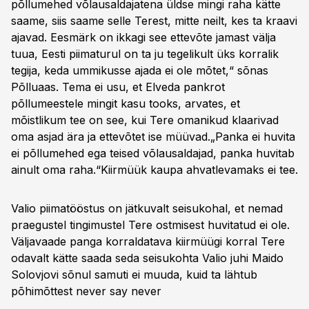
põllumehed võlausaldajatena üldse mingi raha kätte
saame, siis saame selle Terest, mitte neilt, kes ta kraavi
ajavad. Eesmärk on ikkagi see ettevõte jamast välja
tuua, Eesti piimaturul on ta ju tegelikult üks korralik
tegija, keda ummikusse ajada ei ole mõtet,“ sõnas
Põlluaas. Tema ei usu, et Elveda pankrot
põllumeestele mingit kasu tooks, arvates, et
mõistlikum tee on see, kui Tere omanikud klaarivad
oma asjad ära ja ettevõtet ise müüvad.„Panka ei huvita
ei põllumehed ega teised võlausaldajad, panka huvitab
ainult oma raha.“
Kiirmüük kaupa ahvatlevamaks ei tee.
Valio piimatööstus on jätkuvalt seisukohal, et nemad
praegustel tingimustel Tere ostmisest huvitatud ei ole.
Väljavaade panga korraldatava kiirmüügi korral Tere
odavalt kätte saada seda seisukohta Valio juhi Maido
Solovjovi sõnul samuti ei muuda, kuid ta lähtub
põhimõttest
never say never