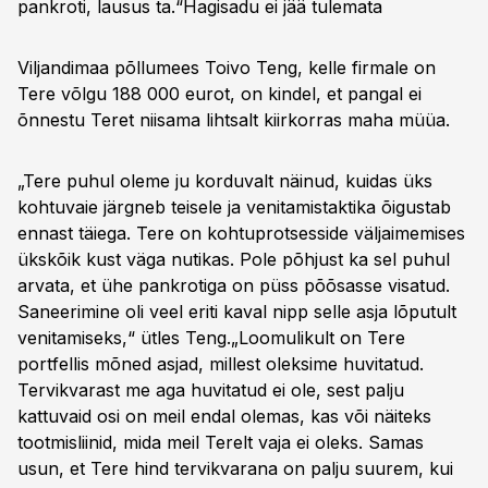
pankroti, lausus ta.“
Hagisadu ei jää tulemata
Viljandimaa põllumees Toivo Teng, kelle firmale on
Tere võlgu 188 000 eurot, on kindel, et pangal ei
õnnestu Teret niisama lihtsalt kiirkorras maha müüa.
„Tere puhul oleme ju korduvalt näinud, kuidas üks
kohtuvaie järgneb teisele ja venitamistaktika õigustab
ennast täiega. Tere on kohtuprotsesside väljaimemises
ükskõik kust väga nutikas. Pole põhjust ka sel puhul
arvata, et ühe pankrotiga on püss põõsasse visatud.
Saneerimine oli veel eriti kaval nipp selle asja lõputult
venitamiseks,“ ütles Teng.„Loomulikult on Tere
portfellis mõned asjad, millest oleksime huvitatud.
Tervikvarast me aga huvitatud ei ole, sest palju
kattuvaid osi on meil endal olemas, kas või näiteks
tootmisliinid, mida meil Terelt vaja ei oleks. Samas
usun, et Tere hind tervikvarana on palju suurem, kui