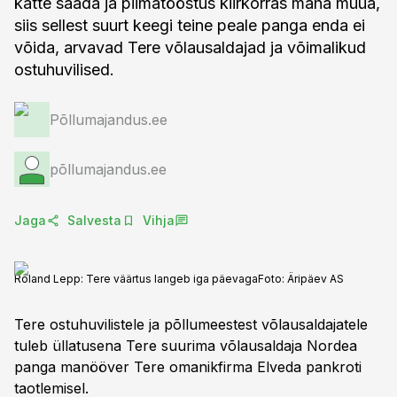
kätte saada ja piimatööstus kiirkorras maha müüa,
siis sellest suurt keegi teine peale panga enda ei
võida, arvavad Tere võlausaldajad ja võimalikud
ostuhuvilised.
Põllumajandus.ee
põllumajandus.ee
Jaga
Salvesta
Vihja
Roland Lepp: Tere väärtus langeb iga päevaga
Foto:
Äripäev AS
Tere ostuhuvilistele ja põllumeestest võlausaldajatele
tuleb üllatusena Tere suurima võlausaldaja Nordea
panga manööver Tere omanikfirma Elveda pankroti
taotlemisel.