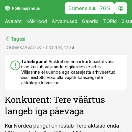
Esimene kuu -70%
Avaleht
Kõik lood
Arvamused
Galeriid
TOPid
Sisu
cebook
cebook
Tagasi
Twitter)
Twitter)
LOOMAKASVATUS
03.09.16, 17:34
kedIn
kedIn
Tähelepanu!
Artikkel on enam kui 5 aastat vana
ning kuulub väljaande digitaalsesse arhiivi.
ail
ail
Väljaanne ei uuenda ega kaasajasta arhiveeritud
sisu, mistõttu võib olla vajalik kaasaegsete
k
k
allikatega tutvumine
Konkurent: Tere väärtus
langeb iga päevaga
Kui Nordea pangal õnnestub Tere aktsiad enda