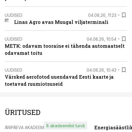
UUDISED
04.08.26, 11:23
Linas Agro avas Muugal viljaterminali
UUDISED
04.08.26, 10:54
METK: odavam tooraine ei tähenda automaatselt
odavamat toitu
UUDISED
04.08.26, 10:43
Värsked aerofotod uuendavad Eesti kaarte ja
toetavad ruumiotsuseid
ÜRITUSED
8 akadeemilist tundi
Energiasäästli
ÄRIPÄEVA AKADEEMIA