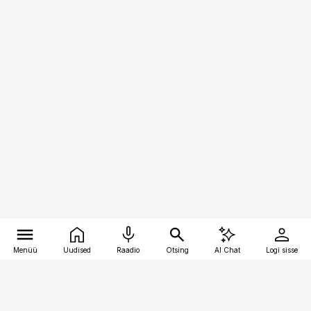
Menüü
Uudised
Raadio
Otsing
AI Chat
Logi sisse
Vana-Lõuna 39/1, 19094 Tallinn