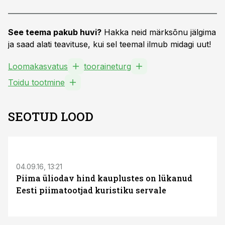
See teema pakub huvi?
Hakka neid märksõnu jälgima
ja saad alati teavituse, kui sel teemal ilmub midagi uut!
Loomakasvatus
tooraineturg
Toidu tootmine
SEOTUD LOOD
S
04.09.16, 13:21
Piima üliodav hind kauplustes on lükanud
Eesti piimatootjad kuristiku servale