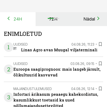
24H
72H
Nädal
ENIMLOETUD
UUDISED
04.08.26, 11:23
1
Linas Agro avas Muugal viljaterminali
UUDISED
03.08.26, 09:15
2
Euroopa saagiprognoos: mais langeb järsult,
õlikultuurid kasvavad
MAJANDUSTULEMUSED
04.08.26, 12:14
Infortari ärikasum peaaegu kahekordistus,
3
kasumlikkust toetasid ka uued
põllumajandusettevõtted