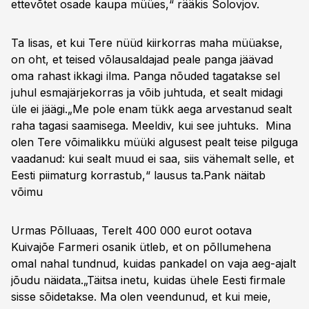
ettevõtet osade kaupa müües,“ rääkis Solovjov.
Ta lisas, et kui Tere nüüd kiirkorras maha müüakse,
on oht, et teised võlausaldajad peale panga jäävad
oma rahast ikkagi ilma. Panga nõuded tagatakse sel
juhul esmajärjekorras ja võib juhtuda, et sealt midagi
üle ei jäägi.„Me pole enam tükk aega arvestanud sealt
raha tagasi saamisega. Meeldiv, kui see juhtuks. Mina
olen Tere võimalikku müüki algusest pealt teise pilguga
vaadanud: kui sealt muud ei saa, siis vähemalt selle, et
Eesti piimaturg korrastub,“ lausus ta.
Pank näitab
võimu
Urmas Põlluaas, Terelt 400 000 eurot ootava
Kuivajõe Farmeri osanik ütleb, et on põllumehena
omal nahal tundnud, kuidas pankadel on vaja aeg-ajalt
jõudu näidata.„Täitsa inetu, kuidas ühele Eesti firmale
sisse sõidetakse. Ma olen veendunud, et kui meie,