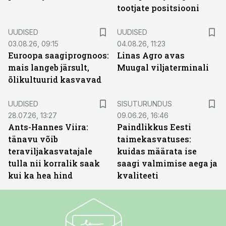
tootjate positsiooni
UUDISED
UUDISED
03.08.26, 09:15
04.08.26, 11:23
Euroopa saagiprognoos:
Linas Agro avas
mais langeb järsult,
Muugal viljaterminali
õlikultuurid kasvavad
ST
UUDISED
SISUTURUNDUS
28.07.26, 13:27
09.06.26, 16:46
Ants-Hannes Viira:
Paindlikkus Eesti
tänavu võib
taimekasvatuses:
teraviljakasvatajale
kuidas määrata ise
tulla nii korralik saak
saagi valmimise aega ja
kui ka hea hind
kvaliteeti