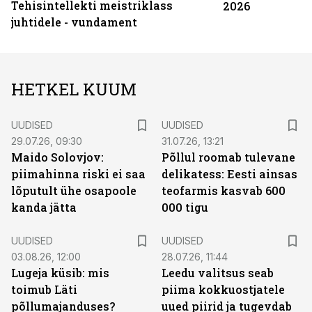
Tehisintellekti meistriklass
2026
juhtidele - vundament
HETKEL KUUM
UUDISED
UUDISED
29.07.26, 09:30
31.07.26, 13:21
Maido Solovjov:
Põllul roomab tulevane
piimahinna riski ei saa
delikatess: Eesti ainsas
lõputult ühe osapoole
teofarmis kasvab 600
kanda jätta
000 tigu
UUDISED
UUDISED
03.08.26, 12:00
28.07.26, 11:44
Lugeja küsib: mis
Leedu valitsus seab
toimub Läti
piima kokkuostjatele
põllumajanduses?
uued piirid ja tugevdab