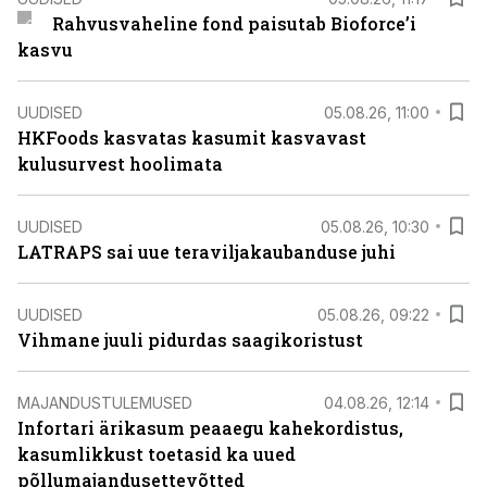
Rahvusvaheline fond paisutab Bioforce’i
kasvu
UUDISED
05.08.26, 11:00
HKFoods kasvatas kasumit kasvavast
kulusurvest hoolimata
UUDISED
05.08.26, 10:30
LATRAPS sai uue teraviljakaubanduse juhi
UUDISED
05.08.26, 09:22
Vihmane juuli pidurdas saagikoristust
MAJANDUSTULEMUSED
04.08.26, 12:14
Infortari ärikasum peaaegu kahekordistus,
kasumlikkust toetasid ka uued
põllumajandusettevõtted