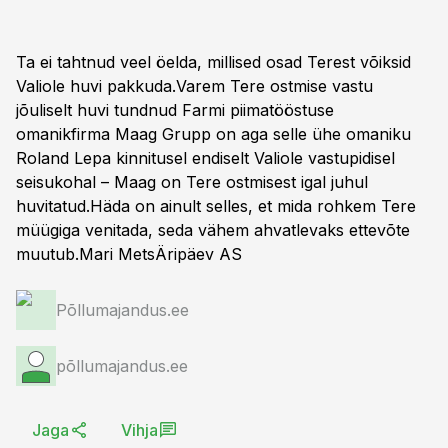
Ta ei tahtnud veel öelda, millised osad Terest võiksid
Valiole huvi pakkuda.Varem Tere ostmise vastu
jõuliselt huvi tundnud Farmi piimatööstuse
omanikfirma Maag Grupp on aga selle ühe omaniku
Roland Lepa kinnitusel endiselt Valiole vastupidisel
seisukohal – Maag on Tere ostmisest igal juhul
huvitatud.Häda on ainult selles, et mida rohkem Tere
müügiga venitada, seda vähem ahvatlevaks ettevõte
muutub.Mari MetsÄripäev AS
Põllumajandus.ee
põllumajandus.ee
Jaga
Vihja