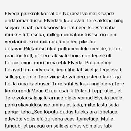
Elveda pankroti korral on Nordeal võimalik saada
enda omandusse Elvedale kuuluvad Tere aktsiad ning
seejärel saab pank soovi korral need kiiresti maha
müüa – teha seda, millega piimatööstus ise on seni
venitanud, kuid mida põllumehed pikisilmi
ootavad.Pikkamisi tuleb põllumeestele meelde, et on
räägitud küll, et Tere aktsiate hoidja on tegelikult
hoopis mingi muu firma ehk Elveda. Põllumehed
hoiavad oma advokaatidega tihedat sidet ja tegelevad
sellega, et olla Tere viimaste vangerdustega kursis ja
hoida oma kaebused Tere suhtes kuulikindlatena.Tere
konkurendi Maag Grupi osanik Roland Lepp ütles, et
Tere võlausaldajate armee oleks võinud Elveda peale
pankrotiavalduse ise ammu esitada, mitte lasta seda
pangal teha.„See lõputu õudus tuleks ära lõpetada,
ettevõte võiks elujõulisena edasi toimetada. Mulle
tundub, et praegu on selleks ainus võimalus läbi