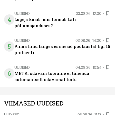
UUDISED
03.08.26, 12:00
4
Lugeja küsib: mis toimub Läti
põllumajanduses?
UUDISED
03.08.26, 14:00
5
Piima hind langes esimesel poolaastal ligi 15
protsenti
UUDISED
04.08.26, 10:54
6
METK: odavam tooraine ei tähenda
automaatselt odavamat toitu
VIIMASED UUDISED
UUDISED
05.08.26, 11:17