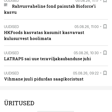
UUDISED
05.08.26, 11:17
Rahvusvaheline fond paisutab Bioforce’i
kasvu
UUDISED
05.08.26, 11:00
HKFoods kasvatas kasumit kasvavast
kulusurvest hoolimata
UUDISED
05.08.26, 10:30
LATRAPS sai uue teraviljakaubanduse juhi
UUDISED
05.08.26, 09:22
Vihmane juuli pidurdas saagikoristust
ÜRITUSED