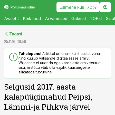
Esimene kuu -70%
Avaleht
Kõik lood
Arvamused
Galeriid
TOPid
Sisu
cebook
cebook
Tagasi
Twitter)
Twitter)
25.11.16, 16:56
kedIn
kedIn
Tähelepanu!
Artikkel on enam kui 5 aastat vana
ning kuulub väljaande digitaalsesse arhiivi.
ail
ail
Väljaanne ei uuenda ega kaasajasta arhiveeritud
sisu, mistõttu võib olla vajalik kaasaegsete
k
k
allikatega tutvumine
Selgusid 2017. aasta
kalapüügimahud Peipsi,
Lämmi-ja Pihkva järvel