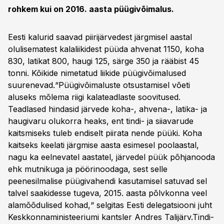
rohkem kui on 2016. aasta püügivõimalus.
Eesti kalurid saavad piirijärvedest järgmisel aastal
olulisematest kalaliikidest püüda ahvenat 1150, koha
830, latikat 800, haugi 125, särge 350 ja rääbist 45
tonni. Kõikide nimetatud liikide püügivõimalused
suurenevad.“Püügivõimaluste otsustamisel võeti
aluseks mõlema riigi kalateadlaste soovitused.
Teadlased hindasid järvede koha-, ahvena-, latika- ja
haugivaru olukorra heaks, ent tindi- ja siiavarude
kaitsmiseks tuleb endiselt piirata nende püüki. Koha
kaitseks keelati järgmise aasta esimesel poolaastal,
nagu ka eelnevatel aastatel, järvedel püük põhjanooda
ehk mutnikuga ja pöörinoodaga, sest selle
peenesilmalise püügivahendi kasutamisel satuvad sel
talvel saakidesse tugeva, 2015. aasta põlvkonna veel
alamõõdulised kohad,“ selgitas Eesti delegatsiooni juht
Keskkonnaministeeriumi kantsler Andres Talijärv.Tindi-