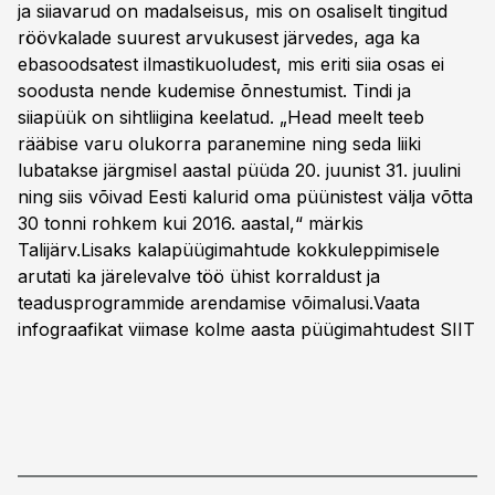
ja siiavarud on madalseisus, mis on osaliselt tingitud
röövkalade suurest arvukusest järvedes, aga ka
ebasoodsatest ilmastikuoludest, mis eriti siia osas ei
soodusta nende kudemise õnnestumist. Tindi ja
siiapüük on sihtliigina keelatud. „Head meelt teeb
rääbise varu olukorra paranemine ning seda liiki
lubatakse järgmisel aastal püüda 20. juunist 31. juulini
ning siis võivad Eesti kalurid oma püünistest välja võtta
30 tonni rohkem kui 2016. aastal,“ märkis
Talijärv.Lisaks kalapüügimahtude kokkuleppimisele
arutati ka järelevalve töö ühist korraldust ja
teadusprogrammide arendamise võimalusi.Vaata
infograafikat viimase kolme aasta püügimahtudest
SIIT