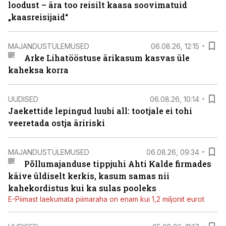
loodust – ära too reisilt kaasa soovimatuid
„kaasreisijaid“
MAJANDUSTULEMUSED
06.08.26, 12:15
Arke Lihatööstuse ärikasum kasvas üle
kaheksa korra
UUDISED
06.08.26, 10:14
Jaekettide lepingud luubi all: tootjale ei tohi
veeretada ostja äririski
MAJANDUSTULEMUSED
06.08.26, 09:34
Põllumajanduse tippjuhi Ahti Kalde firmades
käive üldiselt kerkis, kasum samas nii
kahekordistus kui ka sulas pooleks
E-Piimast laekumata piimaraha on enam kui 1,2 miljonit eurot