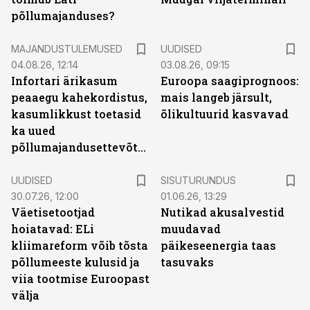
põllumajanduses?
MAJANDUSTULEMUSED
UUDISED
04.08.26, 12:14
03.08.26, 09:15
Infortari ärikasum
Euroopa saagiprognoos:
peaaegu kahekordistus,
mais langeb järsult,
kasumlikkust toetasid
õlikultuurid kasvavad
ka uued
põllumajandusettevõtted
ST
UUDISED
SISUTURUNDUS
30.07.26, 12:00
01.06.26, 13:29
Väetisetootjad
Nutikad akusalvestid
hoiatavad: ELi
muudavad
kliimareform võib tõsta
päikeseenergia taas
põllumeeste kulusid ja
tasuvaks
viia tootmise Euroopast
välja