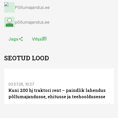
Põllumajandus.ee
põllumajandus.ee
Jaga
Vihja
SEOTUD LOOD
ST
03.07.26, 10:27
Kuni 200 hj traktori rent – paindlik lahendus
põllumajandusse, ehitusse ja teehooldusesse