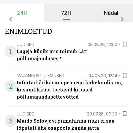
24H
72H
Nädal
ENIMLOETUD
UUDISED
03.08.26, 12:00
1
Lugeja küsib: mis toimub Läti
põllumajanduses?
MAJANDUSTULEMUSED
04.08.26, 12:14
Infortari ärikasum peaaegu kahekordistus,
2
kasumlikkust toetasid ka uued
põllumajandusettevõtted
UUDISED
29.07.26, 09:30
3
Maido Solovjov: piimahinna riski ei saa
lõputult ühe osapoole kanda jätta