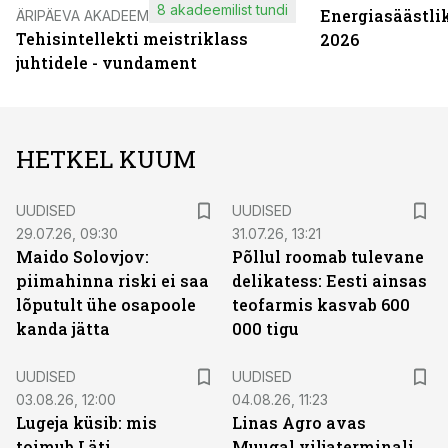
8 akadeemilist tundi
Energiasäästli
ÄRIPÄEVA AKADEEMIA
Tehisintellekti meistriklass
2026
juhtidele - vundament
HETKEL KUUM
UUDISED
UUDISED
29.07.26, 09:30
31.07.26, 13:21
Maido Solovjov:
Põllul roomab tulevane
piimahinna riski ei saa
delikatess: Eesti ainsas
lõputult ühe osapoole
teofarmis kasvab 600
kanda jätta
000 tigu
UUDISED
UUDISED
03.08.26, 12:00
04.08.26, 11:23
Lugeja küsib: mis
Linas Agro avas
toimub Läti
Muugal viljaterminali