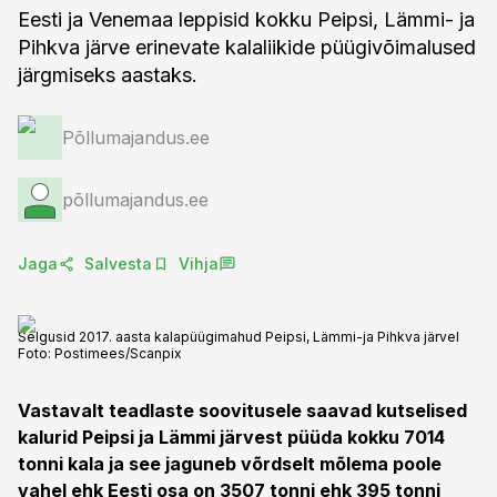
Eesti ja Venemaa leppisid kokku Peipsi, Lämmi- ja
Pihkva järve erinevate kalaliikide püügivõimalused
järgmiseks aastaks.
Põllumajandus.ee
põllumajandus.ee
Jaga
Salvesta
Vihja
Selgusid 2017. aasta kalapüügimahud Peipsi, Lämmi-ja Pihkva järvel
Foto:
Postimees/Scanpix
Vastavalt teadlaste soovitusele saavad kutselised
kalurid Peipsi ja Lämmi järvest püüda kokku 7014
tonni kala ja see jaguneb võrdselt mõlema poole
vahel ehk Eesti osa on 3507 tonni ehk 395 tonni