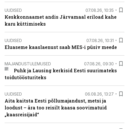
UUDISED
07.08.26, 10:35
Keskkonnaamet andis Järvamaal eriload kahe
karu küttimiseks
UUDISED
07.08.26, 10:31
Eluaseme kaaslaenust saab MES-i püsiv meede
MAJANDUSTULEMUSED
07.08.26, 09:30
Puhk ja Lausing kerkisid Eesti suurimateks
toidutöösturiteks
UUDISED
06.08.26, 13:27
Aita kaitsta Eesti põllumajandust, metsi ja
loodust – ära too reisilt kaasa soovimatuid
„kaasreisijaid“