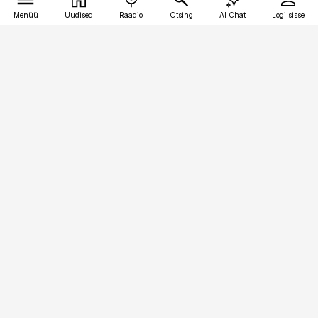
Menüü
Uudised
Raadio
Otsing
AI Chat
Logi sisse
Vana-Lõuna 39/1, 19094 Tallinn
(+372) 667 0111
pollumajandus@pollumajandus.ee
Telli
Reklaam
Firmast
Sisu kasutamisõigused
Ajakirjaniku
eetikakoodeks
Üldtingimused
Privaatsustingimused
Küpsiste poliitika
KKK
Eesti Meediaettevõtete
Eelistuste haldamine
Liit