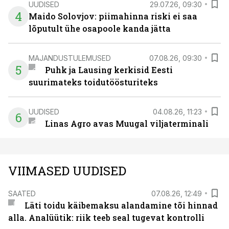
UUDISED
29.07.26, 09:30
4
Maido Solovjov: piimahinna riski ei saa
lõputult ühe osapoole kanda jätta
MAJANDUSTULEMUSED
07.08.26, 09:30
5
Puhk ja Lausing kerkisid Eesti
suurimateks toidutöösturiteks
UUDISED
04.08.26, 11:23
6
Linas Agro avas Muugal viljaterminali
VIIMASED UUDISED
SAATED
07.08.26, 12:49
Läti toidu käibemaksu alandamine tõi hinnad
alla. Analüütik: riik teeb seal tugevat kontrolli