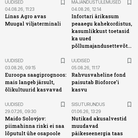
UUDISED
MAJANDUSTULEMUSED
04.08.26, 11:23
04.08.26, 12:14
Linas Agro avas
Infortari ärikasum
Muugal viljaterminali
peaaegu kahekordistus,
kasumlikkust toetasid
ka uued
põllumajandusettevõtted
UUDISED
UUDISED
03.08.26, 09:15
05.08.26, 11:17
Euroopa saagiprognoos:
Rahvusvaheline fond
mais langeb järsult,
paisutab Bioforce’i
õlikultuurid kasvavad
kasvu
ST
UUDISED
SISUTURUNDUS
29.07.26, 09:30
01.06.26, 13:29
Maido Solovjov:
Nutikad akusalvestid
piimahinna riski ei saa
muudavad
lõputult ühe osapoole
päikeseenergia taas