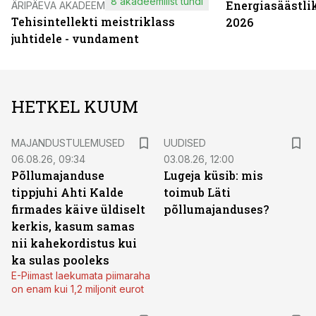
8 akadeemilist tundi
Energiasäästli
ÄRIPÄEVA AKADEEMIA
Tehisintellekti meistriklass
2026
juhtidele - vundament
HETKEL KUUM
MAJANDUSTULEMUSED
UUDISED
06.08.26, 09:34
03.08.26, 12:00
Põllumajanduse
Lugeja küsib: mis
tippjuhi Ahti Kalde
toimub Läti
firmades käive üldiselt
põllumajanduses?
kerkis, kasum samas
nii kahekordistus kui
ka sulas pooleks
E-Piimast laekumata piimaraha
on enam kui 1,2 miljonit eurot