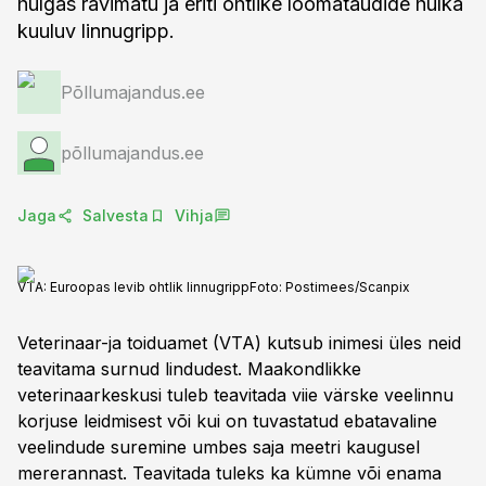
hulgas ravimatu ja eriti ohtlike loomataudide hulka
kuuluv linnugripp.
Põllumajandus.ee
põllumajandus.ee
Jaga
Salvesta
Vihja
VTA: Euroopas levib ohtlik linnugripp
Foto:
Postimees/Scanpix
Veterinaar-ja toiduamet (VTA) kutsub inimesi üles neid
teavitama surnud lindudest. Maakondlikke
veterinaarkeskusi tuleb teavitada viie värske veelinnu
korjuse leidmisest või kui on tuvastatud ebatavaline
veelindude suremine umbes saja meetri kaugusel
mererannast. Teavitada tuleks ka kümne või enama