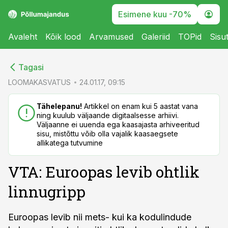
Esimene kuu -70%
Avaleht
Kõik lood
Arvamused
Galeriid
TOPid
Sisu
cebook
cebook
Tagasi
Twitter)
Twitter)
LOOMAKASVATUS
24.01.17, 09:15
kedIn
kedIn
Tähelepanu!
Artikkel on enam kui 5 aastat vana
ning kuulub väljaande digitaalsesse arhiivi.
ail
ail
Väljaanne ei uuenda ega kaasajasta arhiveeritud
sisu, mistõttu võib olla vajalik kaasaegsete
k
k
allikatega tutvumine
VTA: Euroopas levib ohtlik
linnugripp
Euroopas levib nii mets- kui ka kodulindude