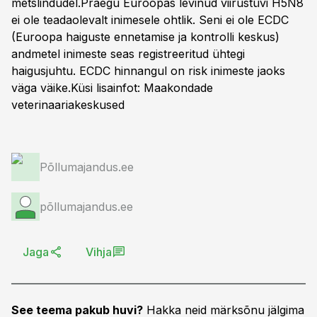
metslindudel.Praegu Euroopas levinud viirustüvi H5N8
ei ole teadaolevalt inimesele ohtlik. Seni ei ole ECDC
(Euroopa haiguste ennetamise ja kontrolli keskus)
andmetel inimeste seas registreeritud ühtegi
haigusjuhtu. ECDC hinnangul on risk inimeste jaoks
väga väike.Küsi lisainfot:
Maakondade
veterinaariakeskused
Põllumajandus.ee
põllumajandus.ee
Jaga
Vihja
See teema pakub huvi?
Hakka neid märksõnu jälgima