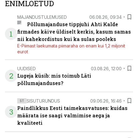
ENIMLOETUD
MAJANDUSTULEMUSED
06.08.26, 09:34
Põllumajanduse tippjuhi Ahti Kalde
firmades käive üldiselt kerkis, kasum samas
1
nii kahekordistus kui ka sulas pooleks
E-Piimast laekumata piimaraha on enam kui 1,2 miljonit
eurot
UUDISED
03.08.26, 12:00
2
Lugeja küsib: mis toimub Läti
põllumajanduses?
SISUTURUNDUS
09.06.26, 16:46
ST
Paindlikkus Eesti taimekasvatuses: kuidas
3
määrata ise saagi valmimise aega ja
kvaliteeti