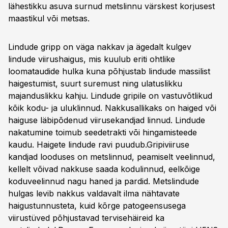
lähestikku asuva surnud metslinnu värskest korjusest
maastikul või metsas.
Lindude gripp on väga nakkav ja ägedalt kulgev
lindude viirushaigus, mis kuulub eriti ohtlike
loomataudide hulka kuna põhjustab lindude massilist
haigestumist, suurt suremust ning ulatuslikku
majanduslikku kahju. Lindude gripile on vastuvõtlikud
kõik kodu- ja uluklinnud. Nakkusallikaks on haiged või
haiguse läbipõdenud viirusekandjad linnud. Lindude
nakatumine toimub seedetrakti või hingamisteede
kaudu. Haigete lindude ravi puudub.Gripiviiruse
kandjad looduses on metslinnud, peamiselt veelinnud,
kellelt võivad nakkuse saada kodulinnud, eelkõige
koduveelinnud nagu haned ja pardid. Metslindude
hulgas levib nakkus valdavalt ilma nähtavate
haigustunnusteta, kuid kõrge patogeensusega
viirustüved põhjustavad tervisehäireid ka