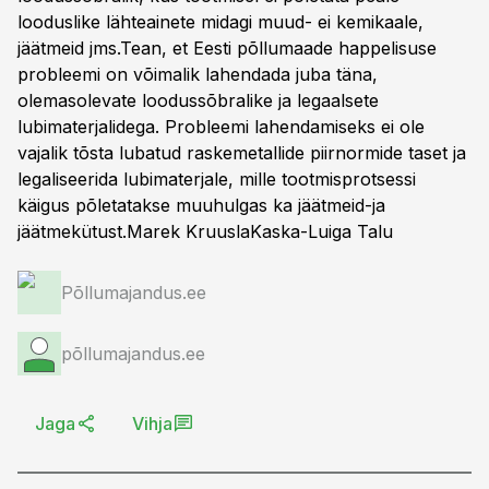
looduslike lähteainete midagi muud- ei kemikaale,
jäätmeid jms.Tean, et Eesti põllumaade happelisuse
probleemi on võimalik lahendada juba täna,
olemasolevate loodussõbralike ja legaalsete
lubimaterjalidega. Probleemi lahendamiseks ei ole
vajalik tõsta lubatud raskemetallide piirnormide taset ja
legaliseerida lubimaterjale, mille tootmisprotsessi
käigus põletatakse muuhulgas ka jäätmeid-ja
jäätmekütust.Marek KruuslaKaska-Luiga Talu
Põllumajandus.ee
põllumajandus.ee
Jaga
Vihja