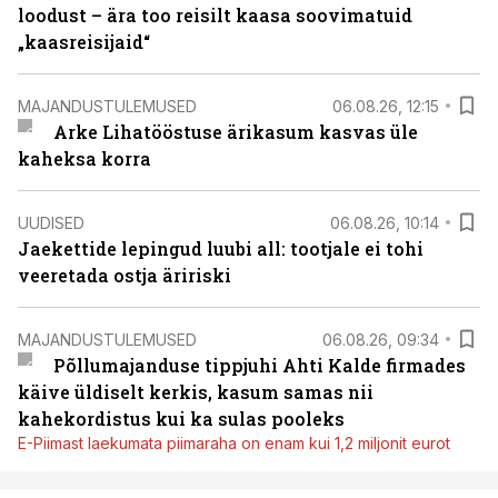
loodust – ära too reisilt kaasa soovimatuid
„kaasreisijaid“
MAJANDUSTULEMUSED
06.08.26, 12:15
Arke Lihatööstuse ärikasum kasvas üle
kaheksa korra
UUDISED
06.08.26, 10:14
Jaekettide lepingud luubi all: tootjale ei tohi
veeretada ostja äririski
MAJANDUSTULEMUSED
06.08.26, 09:34
Põllumajanduse tippjuhi Ahti Kalde firmades
käive üldiselt kerkis, kasum samas nii
kahekordistus kui ka sulas pooleks
E-Piimast laekumata piimaraha on enam kui 1,2 miljonit eurot