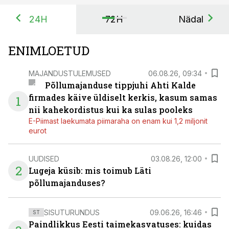
24H
72H
Nädal
ENIMLOETUD
MAJANDUSTULEMUSED
06.08.26, 09:34
Põllumajanduse tippjuhi Ahti Kalde
firmades käive üldiselt kerkis, kasum samas
1
nii kahekordistus kui ka sulas pooleks
E-Piimast laekumata piimaraha on enam kui 1,2 miljonit
eurot
UUDISED
03.08.26, 12:00
2
Lugeja küsib: mis toimub Läti
põllumajanduses?
SISUTURUNDUS
09.06.26, 16:46
ST
Paindlikkus Eesti taimekasvatuses: kuidas