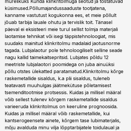
murelikuks Kunda klinkritolmuga seotud ja tõstatuvad
küsimused.Põllumajandussaaduste tootjatena,
kanname vastutust kogukonna ees, et meie põllult
jõuab tarbija lauale ohutu ja tervislik toit. Tänasel
päeval ei eksisteeri meie turul sellist tolmja materjali
laotamise tehnikat või isegi täppistehnoloogiat, mis
suudaks mainitud klinkritolmu madalaid jaotusnorme
tagada. Lubjalaotur pole tehnoloogiliselt selline seade
nagu kallid taimekaitsepritsid. Lubjates põldu 12
meetriste lubjalaotori poomidega on juba ainuüksi
põllu otstes ülekatted paratamatud.Klinkritolmu kõrge
raskemetallide sisaldus, k.a plii sisaldus, tuleneb
teatavasti muuhulgas jäätmekütuse põletamisest
tsemenditootmise protsessis. Kuidas ja millisel määral
võib sellest tulenev kõrgem raskemetallide sisaldus
varieeruda klinkritolmus on keeruline prognoosida.
Kuidas ja millisel määral võib raskemetallide, kui
kantserogeensete ainete, kõrgem tase lubimaterjalis,
mõju avalduda minu vilja lõpptarbijatele toidulaual ja