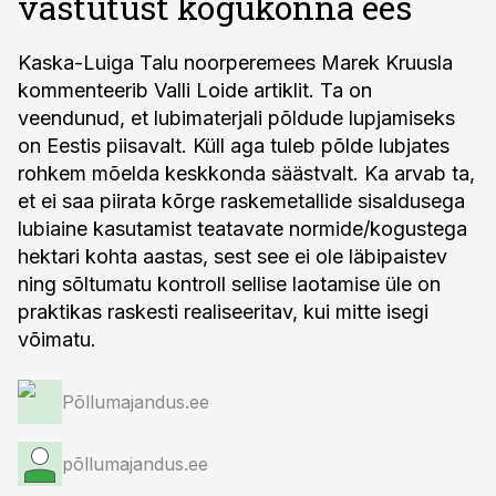
vastutust kogukonna ees
Kaska-Luiga Talu noorperemees Marek Kruusla
kommenteerib Valli Loide artiklit. Ta on
veendunud, et lubimaterjali põldude lupjamiseks
on Eestis piisavalt. Küll aga tuleb põlde lubjates
rohkem mõelda keskkonda säästvalt. Ka arvab ta,
et ei saa piirata kõrge raskemetallide sisaldusega
lubiaine kasutamist teatavate normide/kogustega
hektari kohta aastas, sest see ei ole läbipaistev
ning sõltumatu kontroll sellise laotamise üle on
praktikas raskesti realiseeritav, kui mitte isegi
võimatu.
Põllumajandus.ee
põllumajandus.ee