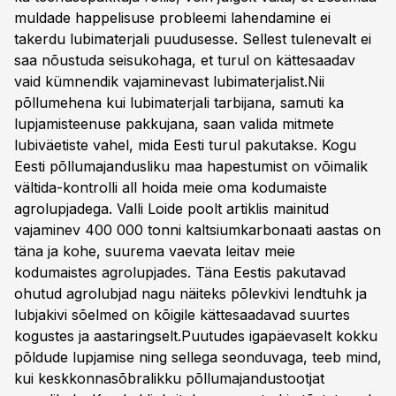
muldade happelisuse probleemi lahendamine ei
takerdu lubimaterjali puudusesse. Sellest tulenevalt ei
saa nõustuda seisukohaga, et turul on kättesaadav
vaid kümnendik vajaminevast lubimaterjalist.Nii
põllumehena kui lubimaterjali tarbijana, samuti ka
lupjamisteenuse pakkujana, saan valida mitmete
lubiväetiste vahel, mida Eesti turul pakutakse. Kogu
Eesti põllumajandusliku maa hapestumist on võimalik
vältida-kontrolli all hoida meie oma kodumaiste
agrolupjadega. Valli Loide poolt artiklis mainitud
vajaminev 400 000 tonni kaltsiumkarbonaati aastas on
täna ja kohe, suurema vaevata leitav meie
kodumaistes agrolupjades. Täna Eestis pakutavad
ohutud agrolubjad nagu näiteks põlevkivi lendtuhk ja
lubjakivi sõelmed on kõigile kättesaadavad suurtes
kogustes ja aastaringselt.Puutudes igapäevaselt kokku
põldude lupjamise ning sellega seonduvaga, teeb mind,
kui keskkonnasõbralikku põllumajandustootjat