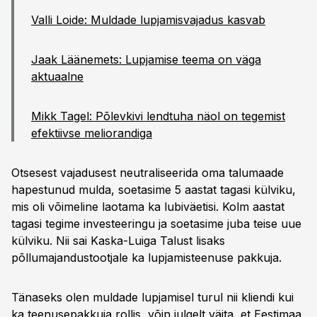
Valli Loide: Muldade lupjamisvajadus kasvab
Jaak Läänemets: Lupjamise teema on väga
aktuaalne
Mikk Tagel: Põlevkivi lendtuha näol on tegemist
efektiivse meliorandiga
Otsesest vajadusest neutraliseerida oma talumaade
hapestunud mulda, soetasime 5 aastat tagasi külviku,
mis oli võimeline laotama ka lubiväetisi. Kolm aastat
tagasi tegime investeeringu ja soetasime juba teise uue
külviku. Nii sai Kaska-Luiga Talust lisaks
põllumajandustootjale ka lupjamisteenuse pakkuja.
Tänaseks olen muldade lupjamisel turul nii kliendi kui
ka teenusepakkuja rollis, võin julgelt väita, et Eestimaa