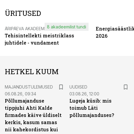
ÜRITUSED
8 akadeemilist tundi
Energiasäästli
ÄRIPÄEVA AKADEEMIA
Tehisintellekti meistriklass
2026
juhtidele - vundament
HETKEL KUUM
MAJANDUSTULEMUSED
UUDISED
06.08.26, 09:34
03.08.26, 12:00
Põllumajanduse
Lugeja küsib: mis
tippjuhi Ahti Kalde
toimub Läti
firmades käive üldiselt
põllumajanduses?
kerkis, kasum samas
nii kahekordistus kui