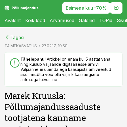
Esimene kuu -70%
Avaleht
Kõik lood
Arvamused
Galeriid
TOPid
Sisu
cebook
cebook
Tagasi
Twitter)
Twitter)
TAIMEKASVATUS
27.02.17, 19:50
kedIn
kedIn
Tähelepanu!
Artikkel on enam kui 5 aastat vana
ning kuulub väljaande digitaalsesse arhiivi.
ail
ail
Väljaanne ei uuenda ega kaasajasta arhiveeritud
sisu, mistõttu võib olla vajalik kaasaegsete
k
k
allikatega tutvumine
Marek Kruusla:
Põllumajandussaaduste
tootjatena kanname