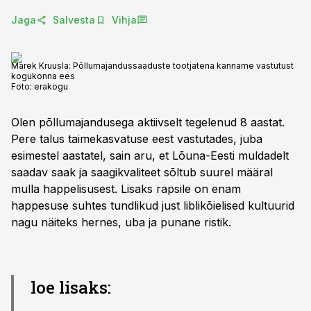
Jaga
Salvesta
Vihja
Marek Kruusla: Põllumajandussaaduste tootjatena kanname vastutust
kogukonna ees
Foto:
erakogu
Olen põllumajandusega aktiivselt tegelenud 8 aastat.
Pere talus taimekasvatuse eest vastutades, juba
esimestel aastatel, sain aru, et Lõuna-Eesti muldadelt
saadav saak ja saagikvaliteet sõltub suurel määral
mulla happelisusest. Lisaks rapsile on enam
happesuse suhtes tundlikud just liblikõielised kultuurid
nagu näiteks hernes, uba ja punane ristik.
loe lisaks: