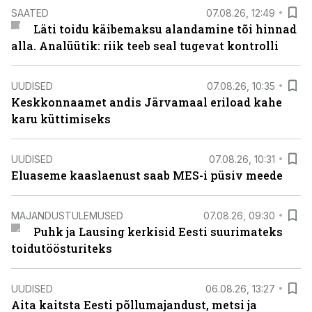
SAATED
07.08.26, 12:49
Läti toidu käibemaksu alandamine tõi hinnad
alla. Analüütik: riik teeb seal tugevat kontrolli
UUDISED
07.08.26, 10:35
Keskkonnaamet andis Järvamaal eriload kahe
karu küttimiseks
UUDISED
07.08.26, 10:31
Eluaseme kaaslaenust saab MES-i püsiv meede
MAJANDUSTULEMUSED
07.08.26, 09:30
Puhk ja Lausing kerkisid Eesti suurimateks
toidutöösturiteks
UUDISED
06.08.26, 13:27
Aita kaitsta Eesti põllumajandust, metsi ja