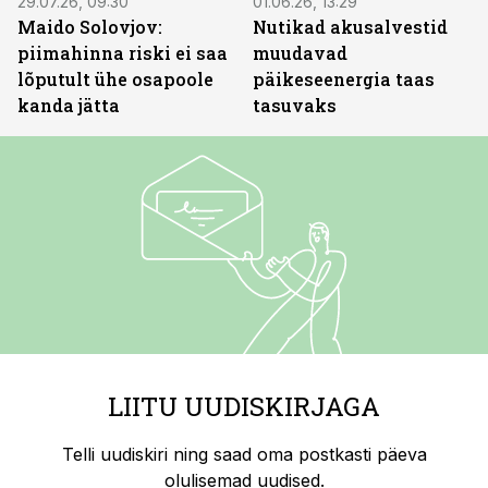
29.07.26, 09:30
01.06.26, 13:29
Maido Solovjov:
Nutikad akusalvestid
piimahinna riski ei saa
muudavad
lõputult ühe osapoole
päikeseenergia taas
kanda jätta
tasuvaks
LIITU UUDISKIRJAGA
Telli uudiskiri ning saad oma postkasti päeva
olulisemad uudised.