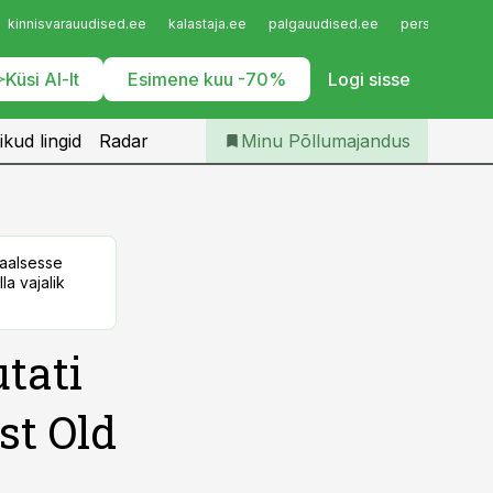
Iseteenindus
kinnisvarauudised.ee
kalastaja.ee
palgauudised.ee
personaliuudi
Telli Põllumajandus
Küsi AI-lt
Esimene kuu -70%
Logi sisse
ikud lingid
Radar
Minu Põllumajandus
taalsesse
la vajalik
tati
st Old