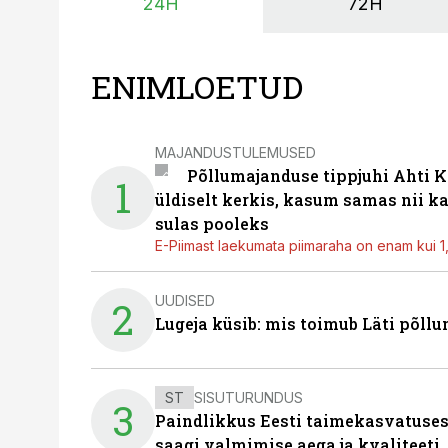
24H
72H
ENIMLOETUD
MAJANDUSTULEMUSED
Põllumajanduse tippjuhi Ahti K
1
üldiselt kerkis, kasum samas nii k
sulas pooleks
E-Piimast laekumata piimaraha on enam kui 1,2
UUDISED
2
Lugeja küsib: mis toimub Läti põll
ST
SISUTURUNDUS
3
Paindlikkus Eesti taimekasvatuses
saagi valmimise aega ja kvaliteeti