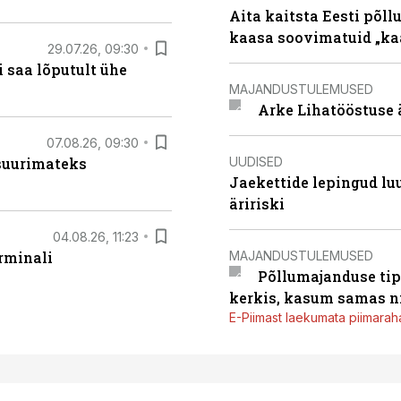
Aita kaitsta Eesti põllu
kaasa soovimatuid „kaa
29.07.26, 09:30
 saa lõputult ühe
MAJANDUSTULEMUSED
Arke Lihatööstuse 
07.08.26, 09:30
UUDISED
 suurimateks
Jaekettide lepingud luub
äririski
04.08.26, 11:23
MAJANDUSTULEMUSED
rminali
Põllumajanduse tip
kerkis, kasum samas ni
E-Piimast laekumata piimaraha