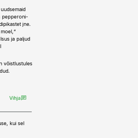
d uudsemaid
a pepperoni-
ipikastet jne.
 moel,“
sus ja paljud
l
 võistlustules
idud.
Vihja
se, kui sel