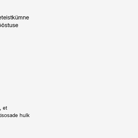
meteistkümne
ööstuse
, et
tisosade hulk