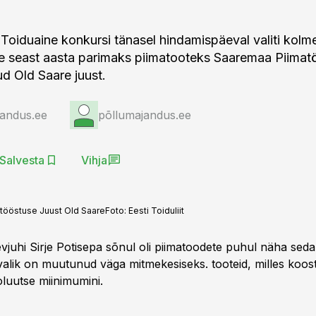
 Toiduaine konkursi tänasel hindamispäeval valiti kol
e seast aasta parimaks piimatooteks Saaremaa Piimat
 Old Saare juust.
jandus.ee
põllumajandus.ee
Salvesta
Vihja
atööstuse Juust Old Saare
Foto:
Eesti Toiduliit
evjuhi Sirje Potisepa sõnul oli piimatoodete puhul näha seda
valik on muutunud väga mitmekesiseks. tooteid, milles koos
oluutse miinimumini.