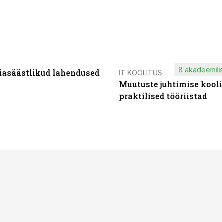
8 akadeemilis
iasäästlikud lahendused
IT KOOLITUS
Muutuste juhtimise kooli
praktilised tööriistad