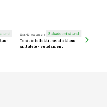
t tundi
8 akadeemilist tundi
ÄRIPÄEVA AKADEEMIA
IT KOOLIT
tus -
Tehisintellekti meistriklass
Muutuste
juhtidele - vundament
praktilis