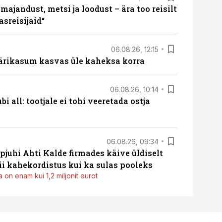
majandust, metsi ja loodust – ära too reisilt
sreisijaid“
06.08.26, 12:15
ärikasum kasvas üle kaheksa korra
06.08.26, 10:14
i all: tootjale ei tohi veeretada ostja
06.08.26, 09:34
pjuhi Ahti Kalde firmades käive üldiselt
i kahekordistus kui ka sulas pooleks
 on enam kui 1,2 miljonit eurot