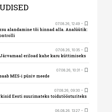
UDISED
07.08.26, 12:49
ksu alandamine tõi hinnad alla. Analüütik:
ontrolli
07.08.26, 10:35
ärvamaal eriload kahe karu küttimiseks
07.08.26, 10:31
saab MES-i püsiv meede
07.08.26, 09:30
rkisid Eesti suurimateks toidutöösturiteks
06.08.26, 13:27