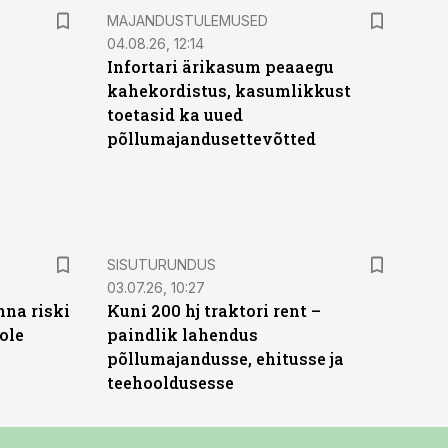
MAJANDUSTULEMUSED
04.08.26, 12:14
Infortari ärikasum peaaegu
kahekordistus, kasumlikkust
toetasid ka uued
põllumajandusettevõtted
ST
SISUTURUNDUS
03.07.26, 10:27
nna riski
Kuni 200 hj traktori rent –
ole
paindlik lahendus
põllumajandusse, ehitusse ja
teehooldusesse