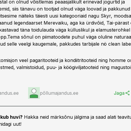
tal on olnud võistlemas peaasjalikult erinevad jogurtid ja
mid, siis tänavu on tootjad olnud väga loovad ja pakkunu
itsesime näiteks täiesti uusi kategooriaid nagu Skyr, moods
aanud legendaarset Merevaiku, aga ka ürdivõid, Tai-pärast d
kastavad täna toidulauda väga külluslikul ja elamusterohkel
sepp.Tema sõnul on piimatoodete puhul väga oluline naturaal
nud selle veelgi kaugemale, pakkudes tarbijale nö
clean labe
omisjon veel pagaritooteid ja kondiitritooteid ning homme on
stmed, valmistoidud, puu- ja köögiviljatooteid ning magusto
andus.ee
põllumajandus.ee
Jaga
kub huvi?
Hakka neid märksõnu jälgima ja saad alati teavitu
idagi uut!