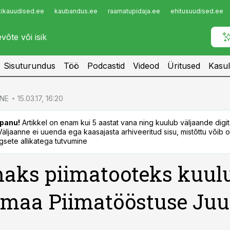
tikauudised.ee
kaubandus.ee
raamatupidaja.ee
ehitusuudised.ee
Infopank
Radar
Sisuturundus
Töö
Podcastid
Videod
Üritused
Kasul
NE
15.03.17, 16:20
panu!
Artikkel on enam kui 5 aastat vana ning kuulub väljaande digi
. Väljaanne ei uuenda ega kaasajasta arhiveeritud sisu, mistõttu võib ol
sete allikatega tutvumine
aks piimatooteks kuulu
maa Piimatööstuse Juu