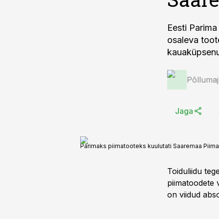
Eesti Parima
osaleva toot
kauaküpsenud
Põlluma
Jaga
Parimaks piimatooteks kuulutati Saaremaa Piim
Toiduliidu teg
piimatoodete 
on viidud abs