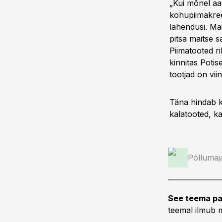
„Kui mõnel aas
kohupiimakree
lahendusi. Ma
pitsa maitse s
Piimatooted ri
kinnitas Poti
tootjad on vii
Täna hindab k
kalatooted, ka
Põllumaj
See teema pa
teemal ilmub m