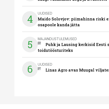
UUDISED
4
Maido Solovjov: piimahinna riski ei
osapoole kanda jätta
MAJANDUSTULEMUSED
5
Puhk ja Lausing kerkisid Eesti
toidutöösturiteks
UUDISED
6
Linas Agro avas Muugal viljate