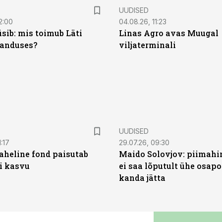
UUDISED
2:00
04.08.26, 11:23
sib: mis toimub Läti
Linas Agro avas Muugal
anduses?
viljaterminali
UUDISED
:17
29.07.26, 09:30
heline fond paisutab
Maido Solovjov: piimahi
’i kasvu
ei saa lõputult ühe osapo
kanda jätta