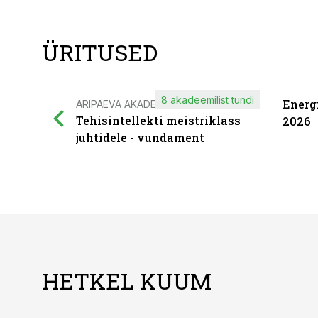
ÜRITUSED
8 akadeemilist tundi
Energ
ÄRIPÄEVA AKADEEMIA
Tehisintellekti meistriklass
2026
juhtidele - vundament
HETKEL KUUM