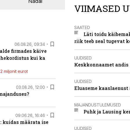
Nädal
VIIMASED U
SAATED
Läti toidu käibema
riik teeb seal tugevat k
06.08.26, 09:34
alde firmades käive
ahekordistus kui ka
UUDISED
Keskkonnaamet andis J
 miljonit eurot
UUDISED
03.08.26, 12:00
Eluaseme kaaslaenust 
umajanduses?
MAJANDUSTULEMUSED
Puhk ja Lausing ke
09.06.26, 16:46
: kuidas määrata ise
UUDISED