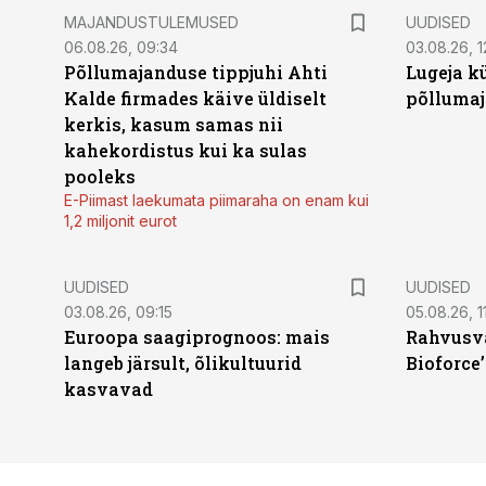
MAJANDUSTULEMUSED
UUDISED
06.08.26, 09:34
03.08.26, 1
Põllumajanduse tippjuhi Ahti
Lugeja kü
Kalde firmades käive üldiselt
põllumaj
kerkis, kasum samas nii
kahekordistus kui ka sulas
pooleks
E-Piimast laekumata piimaraha on enam kui
1,2 miljonit eurot
UUDISED
UUDISED
03.08.26, 09:15
05.08.26, 11
Euroopa saagiprognoos: mais
Rahvusva
langeb järsult, õlikultuurid
Bioforce
kasvavad