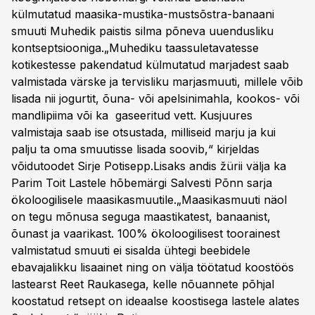
külmutatud maasika-mustika-mustsõstra-banaani
smuuti Muhedik paistis silma põneva uuendusliku
kontseptsiooniga.„Muhediku taassuletavatesse
kotikestesse pakendatud külmutatud marjadest saab
valmistada värske ja tervisliku marjasmuuti, millele võib
lisada nii jogurtit, õuna- või apelsinimahla, kookos- või
mandlipiima või ka gaseeritud vett. Kusjuures
valmistaja saab ise otsustada, milliseid marju ja kui
palju ta oma smuutisse lisada soovib,“ kirjeldas
võidutoodet Sirje Potisepp.Lisaks andis žürii välja ka
Parim Toit Lastele hõbemärgi Salvesti Põnn sarja
ökoloogilisele maasikasmuutile.„Maasikasmuuti näol
on tegu mõnusa seguga maastikatest, banaanist,
õunast ja vaarikast. 100% ökoloogilisest toorainest
valmistatud smuuti ei sisalda ühtegi beebidele
ebavajalikku lisaainet ning on välja töötatud koostöös
lastearst Reet Raukasega, kelle nõuannete põhjal
koostatud retsept on ideaalse koostisega lastele alates