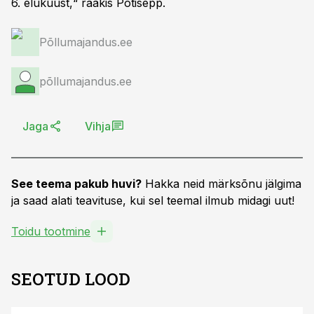
6. elukuust,“ rääkis Potisepp.
Põllumajandus.ee
põllumajandus.ee
Jaga
Vihja
See teema pakub huvi?
Hakka neid märksõnu jälgima
ja saad alati teavituse, kui sel teemal ilmub midagi uut!
Toidu tootmine
SEOTUD LOOD
S