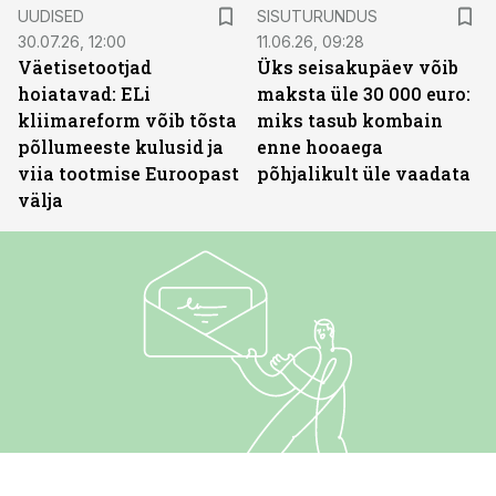
ST
UUDISED
SISUTURUNDUS
30.07.26, 12:00
11.06.26, 09:28
Väetisetootjad
Üks seisakupäev võib
hoiatavad: ELi
maksta üle 30 000 euro:
kliimareform võib tõsta
miks tasub kombain
põllumeeste kulusid ja
enne hooaega
viia tootmise Euroopast
põhjalikult üle vaadata
välja