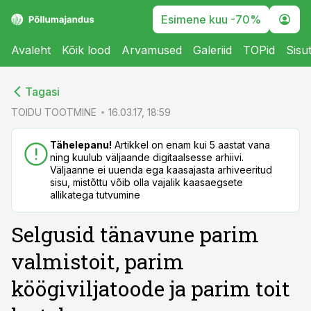
Esimene kuu -70%
Avaleht
Kõik lood
Arvamused
Galeriid
TOPid
Sisu
cebook
cebook
Tagasi
Twitter)
Twitter)
TOIDU TOOTMINE
16.03.17, 18:59
kedIn
kedIn
Tähelepanu!
Artikkel on enam kui 5 aastat vana
ning kuulub väljaande digitaalsesse arhiivi.
ail
ail
Väljaanne ei uuenda ega kaasajasta arhiveeritud
sisu, mistõttu võib olla vajalik kaasaegsete
k
k
allikatega tutvumine
Selgusid tänavune parim
valmistoit, parim
köögiviljatoode ja parim toit