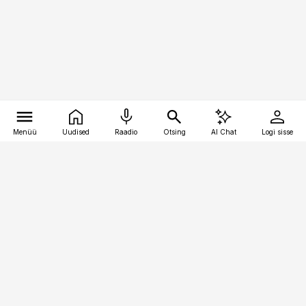
Menüü
Uudised
Raadio
Otsing
AI Chat
Logi sisse
Vana-Lõuna 39/1, 19094 Tallinn
(+372) 667 0111
pollumajandus@pollumajandus.ee
Telli
Reklaam
Firmast