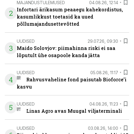
MAJANDUSTULEMUSED
04.08.26, 12:14
Infortari ärikasum peaaegu kahekordistus,
2
kasumlikkust toetasid ka uued
põllumajandusettevõtted
UUDISED
29.07.26, 09:30
3
Maido Solovjov: piimahinna riski ei saa
lõputult ühe osapoole kanda jätta
UUDISED
05.08.26, 11:17
4
Rahvusvaheline fond paisutab Bioforce’i
kasvu
UUDISED
04.08.26, 11:23
5
Linas Agro avas Muugal viljaterminali
UUDISED
03.08.26, 14:00