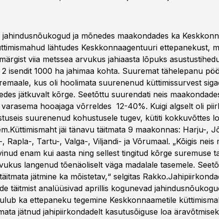
 jahindusnõukogud ja mõnedes maakondades ka Keskkon
üttimismahud lähtudes Keskkonnaagentuuri ettepanekust, mi
märgist viia metssea arvukus jahiaasta lõpuks asustustihed
 2 isendit 1000 ha jahimaa kohta. Suuremat tähelepanu pöör
remaale, kus oli hoolimata suurenenud küttimissurvest sig
pedes jätkuvalt kõrge. Seetõttu suurendati neis maakondade
 varasema hooajaga võrreldes 12-40%. Kuigi algselt oli pii
stuseis suurenenud kohustusele tugev, kütiti kokkuvõttes lo
m.Küttimismaht jäi tänavu täitmata 9 maakonnas: Harju-, J
, Rapla-, Tartu-, Valga-, Viljandi- ja Võrumaal. „Kõigis ne
inud enam kui aasta ning sellest tingitud kõrge suremuse ta
vukus langenud tõenäoliselt väga madalale tasemele. Seetõ
täitmata jätmine ka mõistetav,“ selgitas Rakko.Jahipiirkond
de täitmist analüüsivad aprillis kogunevad jahindusnõukogud
ulub ka ettepaneku tegemine Keskkonnaametile küttimism
tmata jätnud jahipiirkondadelt kasutusõiguse loa äravõtmise