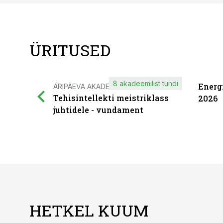
ÜRITUSED
8 akadeemilist tundi
Energ
ÄRIPÄEVA AKADEEMIA
Tehisintellekti meistriklass
2026
juhtidele - vundament
HETKEL KUUM