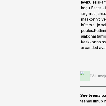
leviku seiskam
kogu Eestis vi
järgmise jahia
maakonniti ve
küttimis- ja s
pooles.Küttimi
ajakohastami
Keskkonnainsp
aruanded aval
Põllumaj
See teema pa
teemal ilmub m