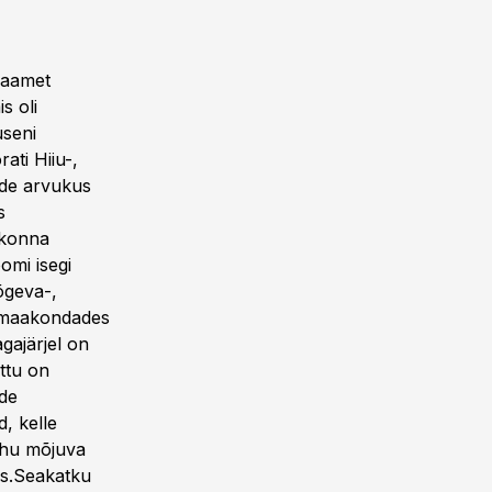
naamet
s oli
useni
ati Hiiu-,
ade arvukus
s
rkonna
omi isegi
õgeva-,
is maakondades
gajärjel on
ttu on
ade
, kelle
ahu mõjuva
ks.Seakatku