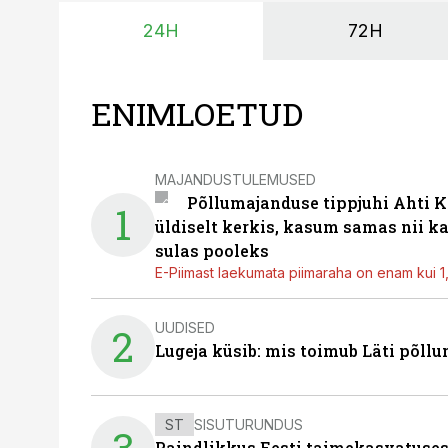
24H
72H
ENIMLOETUD
MAJANDUSTULEMUSED
Põllumajanduse tippjuhi Ahti K
1
üldiselt kerkis, kasum samas nii k
sulas pooleks
E-Piimast laekumata piimaraha on enam kui 1,2
UUDISED
2
Lugeja küsib: mis toimub Läti põll
ST
SISUTURUNDUS
3
Paindlikkus Eesti taimekasvatuses