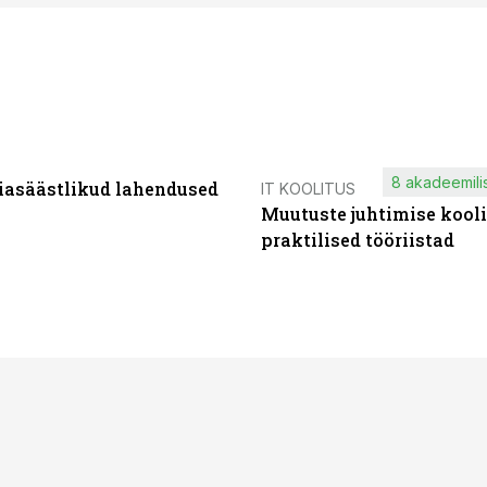
8 akadeemilis
iasäästlikud lahendused
IT KOOLITUS
Muutuste juhtimise kooli
praktilised tööriistad