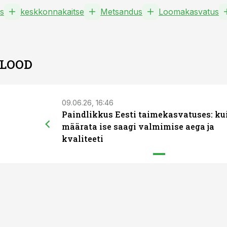
s
keskkonnakaitse
Metsandus
Loomakasvatus
 LOOD
09.06.26, 16:46
Paindlikkus Eesti taimekasvatuses: ku
määrata ise saagi valmimise aega ja
kvaliteeti