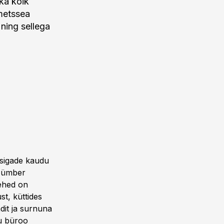
 ka kõik
 metssea
ning sellega
ssigade kaudu
e ümber
ehed on
t, küttides
dit ja surnuna
ku büroo