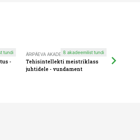
t tundi
8 akadeemilist tundi
ÄRIPÄEVA AKADEEMIA
IT KOOLIT
tus -
Tehisintellekti meistriklass
Muutuste
juhtidele - vundament
praktilis