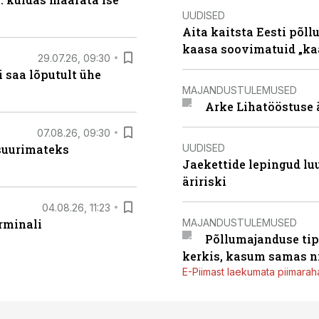
UUDISED
Aita kaitsta Eesti põllu
kaasa soovimatuid „kaa
29.07.26, 09:30
 saa lõputult ühe
MAJANDUSTULEMUSED
Arke Lihatööstuse 
07.08.26, 09:30
UUDISED
 suurimateks
Jaekettide lepingud luub
äririski
04.08.26, 11:23
MAJANDUSTULEMUSED
rminali
Põllumajanduse tip
kerkis, kasum samas ni
E-Piimast laekumata piimaraha