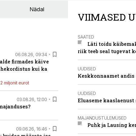
Nädal
VIIMASED U
SAATED
Läti toidu käibema
riik teeb seal tugevat k
06.08.26, 09:34
alde firmades käive
ahekordistus kui ka
UUDISED
Keskkonnaamet andis J
 miljonit eurot
UUDISED
03.08.26, 12:00
Eluaseme kaaslaenust 
umajanduses?
MAJANDUSTULEMUSED
Puhk ja Lausing ke
09.06.26, 16:46
: kuidas määrata ise