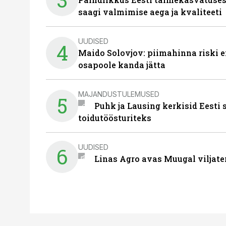
saagi valmimise aega ja kvaliteeti
UUDISED
4
Maido Solovjov: piimahinna riski ei
osapoole kanda jätta
MAJANDUSTULEMUSED
5
Puhk ja Lausing kerkisid Eesti
toidutöösturiteks
UUDISED
6
Linas Agro avas Muugal viljate