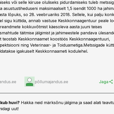
iseks või selle kiiruse oluliseks pidurdamiseks tuleb metss
ia asustustiheduseni maksimaalselt 1,5 isendit 1000 ha jahi
asta lõpuks, so 28. veebruariks 2018. Sellele, kui palju konk
el sigu küttida, annab vastuse Keskkonnaagentuur peale l
eireandmete kokkuvõtmist käesoleva aasta juuni teises
smahtude täitmise jälgimist ja jahimeestele pandava ülesand
st teostab Keskkonnaamet koostöös Keskkonnaagentuuri,
ektsiooni ning Veterinaar- ja Toiduametiga.Metssigade küt
datakse igakuiselt
Keskkonnaameti kodulehel.
andus.ee
põllumajandus.ee
Jaga
kub huvi?
Hakka neid märksõnu jälgima ja saad alati teavitu
idagi uut!