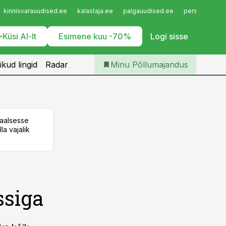
Iseteenindus
kinnisvarauudised.ee
kalastaja.ee
palgauudised.ee
personaliuudi
Telli Põllumajandus
Küsi AI-lt
Esimene kuu -70%
Logi sisse
ikud lingid
Radar
Minu Põllumajandus
taalsesse
la vajalik
ssiga