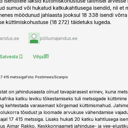
d isenditele läksid küttimiskohustuse täitmisel arvesse
itud surnud või hukatud katkukahtlusega isendid, nii et
enes möödunud jahiaasta jooksul 18 338 isendi võrra 
lise küttimiskohustuse (18 272) täidetuks lugeda.
jandus.ee
põllumajandus.ee
Salvesta
Vihja
17 415 metssiga
Foto:
Postimees/Scanpix
astat on jahindusaasta olnud tavapärasest erinev, kuna met
Aafrika katku leviku tõkestamiseks tuli metssigade küttimin
ing kehtestada varasemast kõrgemad küttimismahud. Jahim
olukorra tõsidust ja loomade arvukuse vähendamise vajadus
jal 17 415 metssiga. Lisaks hukati 20 katku kahtlusega isen
ausus Aimar Rakko, Keskkonnaameti jahinduse- ja vee-elusti