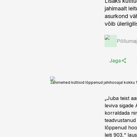
Lisaks kütitu
jahimaalt le
asurkond väh
võib üleriigi
Põlluma
Jaga
Jahimehed küttisid lõppenud jahihooajal kokku 
„Juba teist a
leviva sigade 
korraldada n
teadvustanud 
lõppenud hooa
leiti 903,“ l