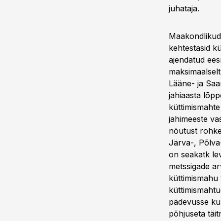
juhataja.
Maakondlikud
kehtestasid k
ajendatud ees
maksimaalselt
Lääne- ja Saa
jahiaasta lõp
küttimismahte
jahimeeste va
nõutust rohke
Järva-, Põlva-
on seakatk lev
metssigade ar
küttimismahu 
küttimismahtu
pädevusse ku
põhjuseta täi