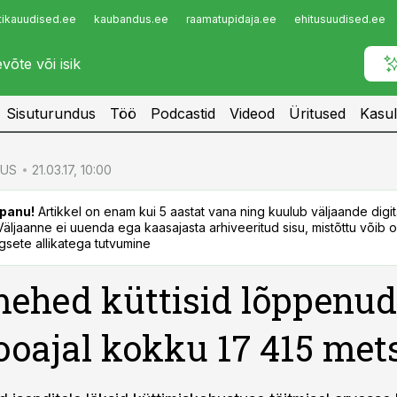
tikauudised.ee
kaubandus.ee
raamatupidaja.ee
ehitusuudised.ee
Infopank
Radar
Sisuturundus
Töö
Podcastid
Videod
Üritused
Kasul
US
21.03.17, 10:00
panu!
Artikkel on enam kui 5 aastat vana ning kuulub väljaande digi
. Väljaanne ei uuenda ega kaasajasta arhiveeritud sisu, mistõttu võib ol
sete allikatega tutvumine
ehed küttisid lõppenud
ooajal kokku 17 415 met