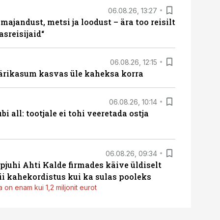
06.08.26, 13:27
majandust, metsi ja loodust – ära too reisilt
sreisijaid“
06.08.26, 12:15
ärikasum kasvas üle kaheksa korra
06.08.26, 10:14
i all: tootjale ei tohi veeretada ostja
06.08.26, 09:34
pjuhi Ahti Kalde firmades käive üldiselt
i kahekordistus kui ka sulas pooleks
 on enam kui 1,2 miljonit eurot