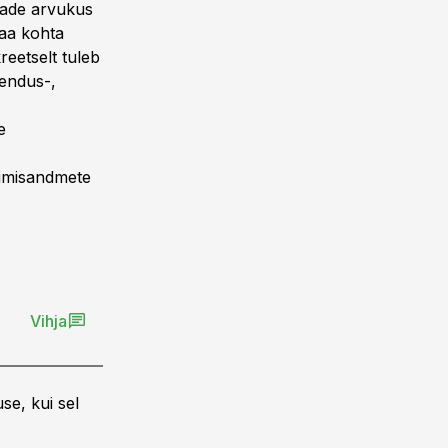
igade arvukus
maa kohta
reetselt tuleb
oendus-,
e
timisandmete
Vihja
se, kui sel