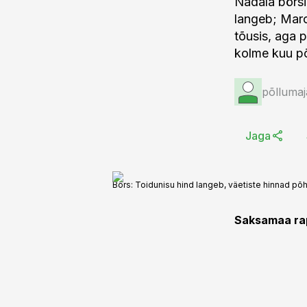
Nädala börsi
langeb; Maro
tõusis, aga 
kolme kuu põ
põllumaj
Jaga
Börs: Toidunisu hind langeb, väetiste hinnad põ
Saksamaa rap