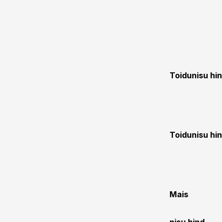
Toidunisu hi
Toidunisu hi
Mais