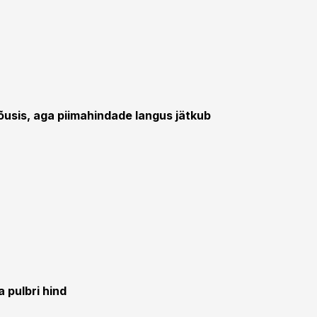
õusis, aga piimahindade langus jätkub
a pulbri hind