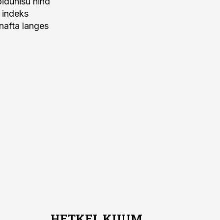
idunisu hind
 indeks
 nafta langes
HETKEL KUUM