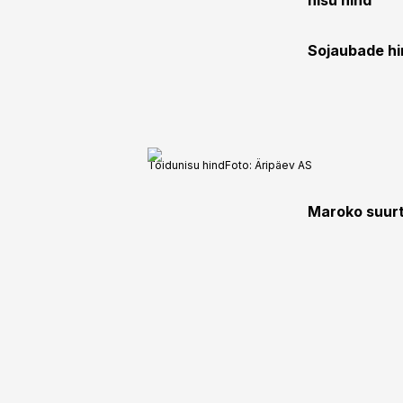
nisu hind
Sojaubade hi
Toidunisu hind
Foto:
Äripäev AS
Maroko suurt