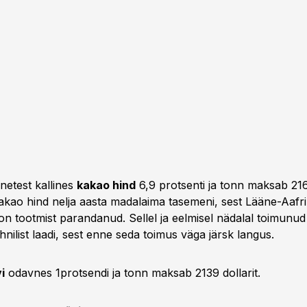
inetest kallines
kakao hind
6,9 protsenti ja tonn maksab 2167
s kakao hind nelja aasta madalaima tasemeni, sest Lääne-Aaf
 on tootmist parandanud. Sellel ja eelmisel nädalal toimunu
ehnilist laadi, sest enne seda toimus väga järsk langus.
i
odavnes 1protsendi ja tonn maksab 2139 dollarit.