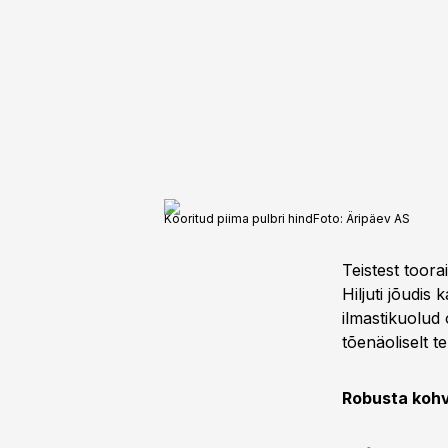
Kooritud piima pulbri hind
Foto:
Äripäev AS
Teistest toora
Hiljuti jõudi
ilmastikuolud
tõenäoliselt t
Robusta kohv