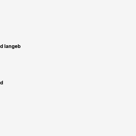
nd langeb
nd