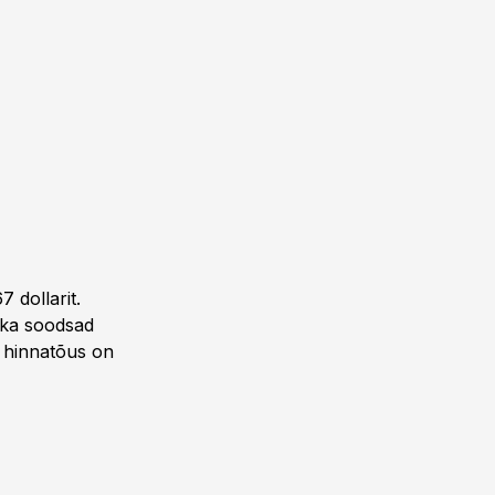
 dollarit.
rika soodsad
d hinnatõus on