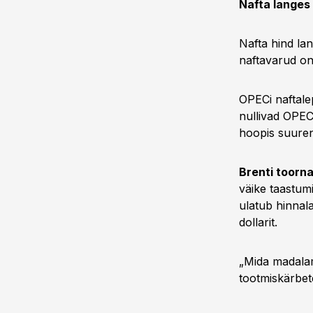
Nafta langes
Nafta hind la
naftavarud o
OPECi naftalep
nullivad OPEC
hoopis suure
Brenti toorna
väike taastum
ulatub hinnal
dollarit.
„Mida madala
tootmiskärbet