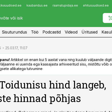
tikauudised.ee
kaubandus.ee
raamatupidaja.ee
ehitusuudised.ee
Infopank
Radar
Sisuturundus
Töö
Podcastid
Videod
Üritused
Kasul
G
25.03.17, 11:07
panu!
Artikkel on enam kui 5 aastat vana ning kuulub väljaande digi
. Väljaanne ei uuenda ega kaasajasta arhiveeritud sisu, mistõttu võib ol
sete allikatega tutvumine
 Toidunisu hind langeb,
ste hinnad põhjas