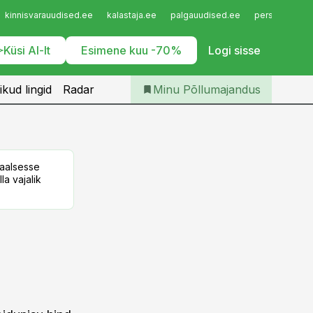
Iseteenindus
kinnisvarauudised.ee
kalastaja.ee
palgauudised.ee
personaliuudi
Telli Põllumajandus
Küsi AI-lt
Esimene kuu -70%
Logi sisse
ikud lingid
Radar
Minu Põllumajandus
taalsesse
la vajalik