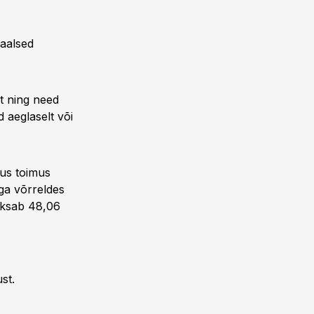
baalsed
at ning need
 aeglaselt või
pus toimus
ega võrreldes
aksab 48,06
st.