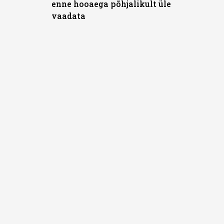
enne hooaega põhjalikult üle
vaadata