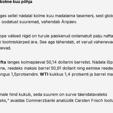
 kolme kuu põhja
nges sellel nädalal kolme kuu madalaima tasemeni, sest glo
n oodatust suuremad, vahendab Äripäev.
pe välised riigid on turule paiskanud ootamatult palju naft
i tootmiskärped ära. See aga tähendab, et varud vähenevad
nevad.
fta
langes kolmapäeval 50,14 dollarini barrelist. Nädala lõ
ine, reedeks maksis barrel 50,91 dollarit ning eelmise reed
angus 1,5protsendini.
WTI
kukkus 1,4 protsenti ja barrel m
male hind kukub, seda suurem on surve täiendatavateks
eks,“ avaldas Commerzbanki analüütik Carsten Frisch lootu