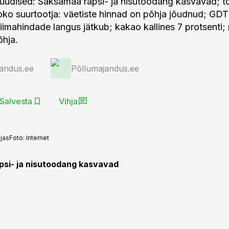
uudised: Saksamaa rapsi- ja nisutoodang kasvavad; to
ko suurtootja: väetiste hinnad on põhja jõudnud; GDT
piimahindade langus jätkub; kakao kallines 7 protsenti;
hja.
andus.ee
Põllumajandus.ee
Salvesta
Vihja
hjas
Foto:
Internet
si- ja nisutoodang kasvavad