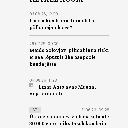
03.08.26, 12:00
Lugeja küsib: mis toimub Läti
põllumajanduses?
29.07.26, 09:30
Maido Solovjov: piimahinna riski
ei saa lõputult ühe osapoole
kanda jätta
04.08.26, 11:23
Linas Agro avas Muugal
viljaterminali
ST
11.06.26, 09:28
Üks seisakupäev võib maksta üle
30 000 euro: miks tasub kombain