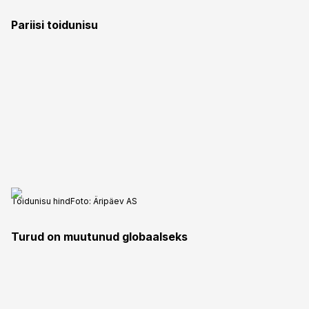
Pariisi toidunisu
Toidunisu hind
Foto:
Äripäev AS
Turud on muutunud globaalseks