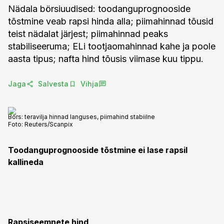
Nädala börsiuudised: toodanguprognooside
tõstmine veab rapsi hinda alla; piimahinnad tõusid
teist nädalat järjest; piimahinnad peaks
stabiliseeruma; ELi tootjaomahinnad kahe ja poole
aasta tipus; nafta hind tõusis viimase kuu tippu.
Jaga
Salvesta
Vihja
Börs: teravilja hinnad languses, piimahind stabiilne
Foto:
Reuters/Scanpix
Toodanguprognooside tõstmine ei lase rapsil
kallineda
Rapsiseemnete hind