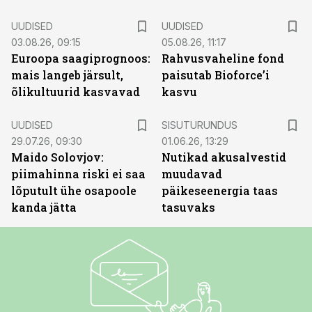
UUDISED
UUDISED
03.08.26, 09:15
05.08.26, 11:17
Euroopa saagiprognoos:
Rahvusvaheline fond
mais langeb järsult,
paisutab Bioforce’i
õlikultuurid kasvavad
kasvu
ST
UUDISED
SISUTURUNDUS
29.07.26, 09:30
01.06.26, 13:29
Maido Solovjov:
Nutikad akusalvestid
piimahinna riski ei saa
muudavad
lõputult ühe osapoole
päikeseenergia taas
kanda jätta
tasuvaks