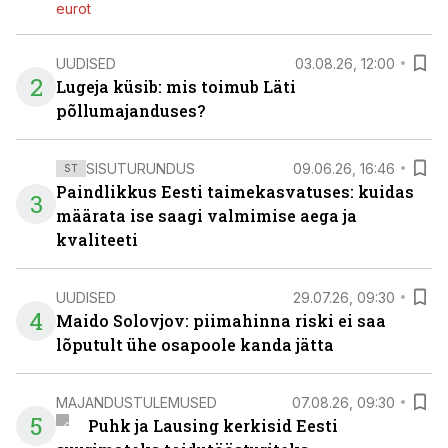
eurot
UUDISED
03.08.26, 12:00
2
Lugeja küsib: mis toimub Läti
põllumajanduses?
SISUTURUNDUS
09.06.26, 16:46
ST
Paindlikkus Eesti taimekasvatuses: kuidas
3
määrata ise saagi valmimise aega ja
kvaliteeti
UUDISED
29.07.26, 09:30
4
Maido Solovjov: piimahinna riski ei saa
lõputult ühe osapoole kanda jätta
MAJANDUSTULEMUSED
07.08.26, 09:30
5
Puhk ja Lausing kerkisid Eesti