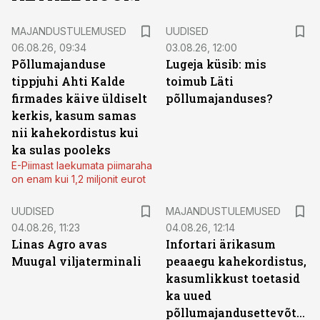
MAJANDUSTULEMUSED
UUDISED
06.08.26, 09:34
03.08.26, 12:00
Põllumajanduse
Lugeja küsib: mis
tippjuhi Ahti Kalde
toimub Läti
firmades käive üldiselt
põllumajanduses?
kerkis, kasum samas
nii kahekordistus kui
ka sulas pooleks
E-Piimast laekumata piimaraha
on enam kui 1,2 miljonit eurot
UUDISED
MAJANDUSTULEMUSED
04.08.26, 11:23
04.08.26, 12:14
Linas Agro avas
Infortari ärikasum
Muugal viljaterminali
peaaegu kahekordistus,
kasumlikkust toetasid
ka uued
põllumajandusettevõtted