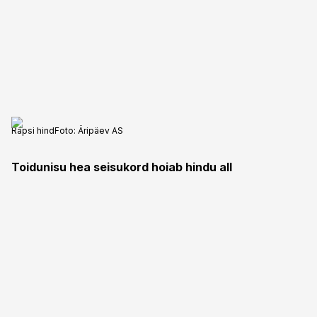
Rapsi hind
Foto:
Äripäev AS
Toidunisu hea seisukord hoiab hindu all