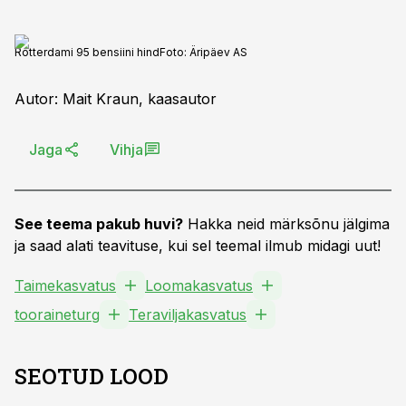
Rotterdami 95 bensiini hind
Foto:
Äripäev AS
Autor: Mait Kraun, kaasautor
Jaga
Vihja
See teema pakub huvi?
Hakka neid märksõnu jälgima
ja saad alati teavituse, kui sel teemal ilmub midagi uut!
Taimekasvatus
Loomakasvatus
tooraineturg
Teraviljakasvatus
SEOTUD LOOD