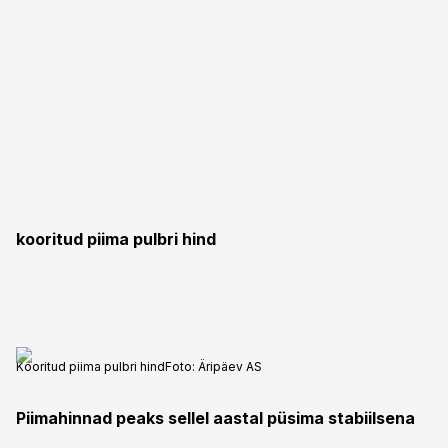
kooritud piima pulbri hind
Kooritud piima pulbri hind
Foto:
Äripäev AS
Piimahinnad peaks sellel aastal püsima stabiilsena