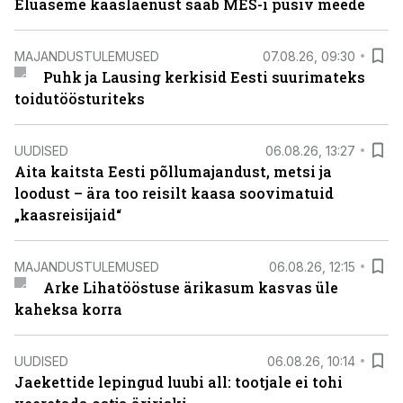
Eluaseme kaaslaenust saab MES-i püsiv meede
MAJANDUSTULEMUSED
07.08.26, 09:30
Puhk ja Lausing kerkisid Eesti suurimateks
toidutöösturiteks
UUDISED
06.08.26, 13:27
Aita kaitsta Eesti põllumajandust, metsi ja
loodust – ära too reisilt kaasa soovimatuid
„kaasreisijaid“
MAJANDUSTULEMUSED
06.08.26, 12:15
Arke Lihatööstuse ärikasum kasvas üle
kaheksa korra
UUDISED
06.08.26, 10:14
Jaekettide lepingud luubi all: tootjale ei tohi