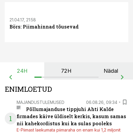
21.04.17, 21:58
Börs: Piimahinnad tõusevad
24H
72H
Nädal
ENIMLOETUD
MAJANDUSTULEMUSED
06.08.26, 09:34
Põllumajanduse tippjuhi Ahti Kalde
firmades käive üldiselt kerkis, kasum samas
1
nii kahekordistus kui ka sulas pooleks
E-Piimast laekumata piimaraha on enam kui 1,2 miljonit