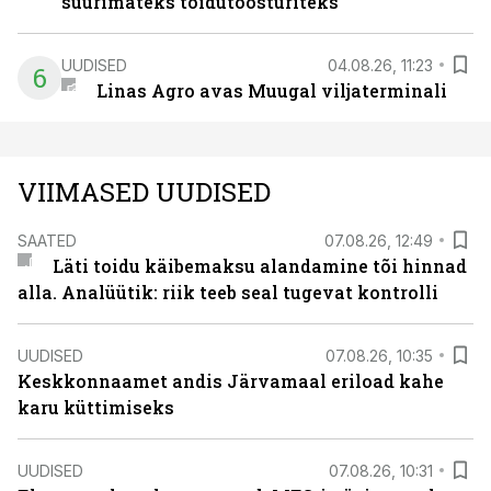
suurimateks toidutöösturiteks
UUDISED
04.08.26, 11:23
6
Linas Agro avas Muugal viljaterminali
VIIMASED UUDISED
SAATED
07.08.26, 12:49
Läti toidu käibemaksu alandamine tõi hinnad
alla. Analüütik: riik teeb seal tugevat kontrolli
UUDISED
07.08.26, 10:35
Keskkonnaamet andis Järvamaal eriload kahe
karu küttimiseks
UUDISED
07.08.26, 10:31