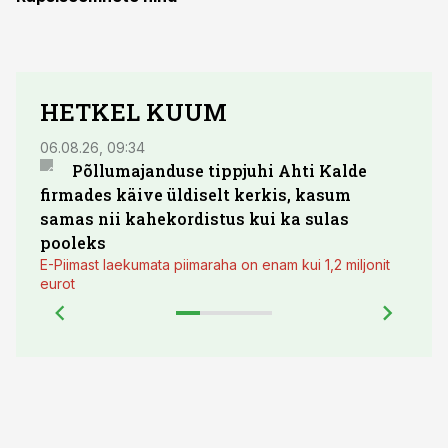
HETKEL KUUM
06.08.26, 09:34
03.08.
Põllumajanduse tippjuhi Ahti Kalde
Luge
firmades käive üldiselt kerkis, kasum
põll
samas nii kahekordistus kui ka sulas
pooleks
E-Piimast laekumata piimaraha on enam kui 1,2 miljonit
eurot