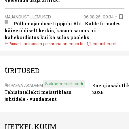
veeretada ostja äririski
MAJANDUSTULEMUSED
06.08.26, 09:34
Põllumajanduse tippjuhi Ahti Kalde firmades
käive üldiselt kerkis, kasum samas nii
kahekordistus kui ka sulas pooleks
E-Piimast laekumata piimaraha on enam kui 1,2 miljonit eurot
ÜRITUSED
8 akadeemilist tundi
Energiasäästli
ÄRIPÄEVA AKADEEMIA
Tehisintellekti meistriklass
2026
juhtidele - vundament
HETKEL KUUM