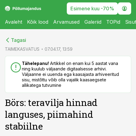
Esimene kuu -70%
Avaleht
Kõik lood
Arvamused
Galeriid
TOPid
Sisu
cebook
cebook
Tagasi
Twitter)
Twitter)
TAIMEKASVATUS
07.04.17, 13:59
kedIn
kedIn
Tähelepanu!
Artikkel on enam kui 5 aastat vana
ning kuulub väljaande digitaalsesse arhiivi.
ail
ail
Väljaanne ei uuenda ega kaasajasta arhiveeritud
sisu, mistõttu võib olla vajalik kaasaegsete
k
k
allikatega tutvumine
Börs: teravilja hinnad
languses, piimahind
stabiilne