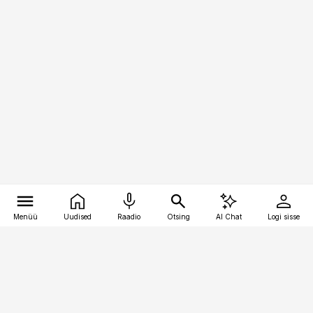
Menüü
Uudised
Raadio
Otsing
AI Chat
Logi sisse
Vana-Lõuna 39/1, 19094 Tallinn
(+372) 667 0111