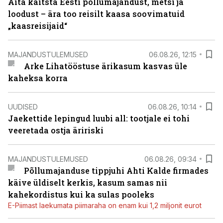
Aita kaitsta Eesti põllumajandust, metsi ja
loodust – ära too reisilt kaasa soovimatuid
„kaasreisijaid“
MAJANDUSTULEMUSED
06.08.26, 12:15
Arke Lihatööstuse ärikasum kasvas üle
kaheksa korra
UUDISED
06.08.26, 10:14
Jaekettide lepingud luubi all: tootjale ei tohi
veeretada ostja äririski
MAJANDUSTULEMUSED
06.08.26, 09:34
Põllumajanduse tippjuhi Ahti Kalde firmades
käive üldiselt kerkis, kasum samas nii
kahekordistus kui ka sulas pooleks
E-Piimast laekumata piimaraha on enam kui 1,2 miljonit eurot