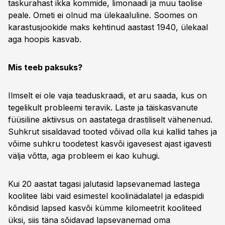
taskurahast ikka kommide, limonaadi ja muu taolise
peale. Ometi ei olnud ma ülekaaluline. Soomes on
karastusjookide maks kehtinud aastast 1940, ülekaal
aga hoopis kasvab.
Mis teeb paksuks?
Ilmselt ei ole vaja teaduskraadi, et aru saada, kus on
tegelikult probleemi teravik. Laste ja täiskasvanute
füüsiline aktiivsus on aastatega drastiliselt vähenenud.
Suhkrut sisaldavad tooted võivad olla kui kallid tahes ja
võime suhkru toodetest kasvõi igavesest ajast igavesti
välja võtta, aga probleem ei kao kuhugi.
Kui 20 aastat tagasi jalutasid lapsevanemad lastega
koolitee läbi vaid esimestel koolinädalatel ja edaspidi
kõndisid lapsed kasvõi kümme kilomeetrit kooliteed
üksi, siis täna sõidavad lapsevanemad oma