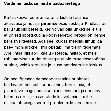
Võitleme laiskuse, mitte toiduainetega
Ka täiskasvanud ei anna oma lastele füüsilise
aktiivsuse ja nutiaja piiramise osas eeskuju. Kindlasti on
palju tublisid peresid, kes võivad olla uhked selle üle,
et ühised sportlikud ja koosveedetud hetked on nende
pere kvaliteetaeg. Aga see, kuidas meedias ilmub iga
päev mõni artikkel, mis õpetab ilma trenni tegemata
„viie lihtsa nipi abil“ kaalu kaotada, näitab, et meie
rahvatervise suurim ohutegur ei ole mitte sissesöödav
suhkur, vaid krooniline ja lausa pandeemiline laiskus.
On aeg lõpetada demagoogitsemine suhkruga
liialdavate tööstuste suunal ning tunnistada, et
plaanitava magusamaksu ainus eesmärk ja oodatav
tulemus on riigikassa tulude kasvatamine, mitte
ülekaalulisusega seotud probleemide lahenemine.