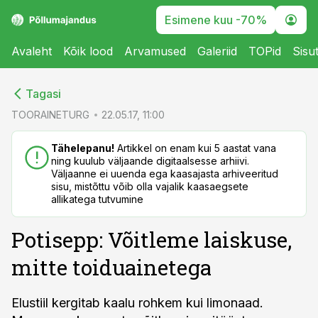
Esimene kuu -70%
Avaleht
Kõik lood
Arvamused
Galeriid
TOPid
Sisu
cebook
cebook
Tagasi
Twitter)
Twitter)
TOORAINETURG
22.05.17, 11:00
kedIn
kedIn
Tähelepanu!
Artikkel on enam kui 5 aastat vana
ning kuulub väljaande digitaalsesse arhiivi.
ail
ail
Väljaanne ei uuenda ega kaasajasta arhiveeritud
sisu, mistõttu võib olla vajalik kaasaegsete
k
k
allikatega tutvumine
Potisepp: Võitleme laiskuse,
mitte toiduainetega
Elustiil kergitab kaalu rohkem kui limonaad.