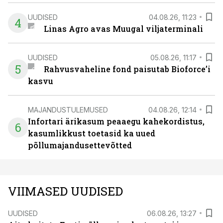
UUDISED
04.08.26, 11:23
4
Linas Agro avas Muugal viljaterminali
UUDISED
05.08.26, 11:17
5
Rahvusvaheline fond paisutab Bioforce’i
kasvu
MAJANDUSTULEMUSED
04.08.26, 12:14
Infortari ärikasum peaaegu kahekordistus,
6
kasumlikkust toetasid ka uued
põllumajandusettevõtted
VIIMASED UUDISED
UUDISED
06.08.26, 13:27