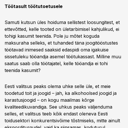
Töötasult töötutoetusele
Samuti kutsun üles hoiduma sellistest loosungitest, et
ettevõtted, kelle tooted on ületarbimisel kahjulikud, ei
tohigi kasumit teenida. Pole ju mõtet koguda
maksuraha selleks, et tuhanded täna joogitööstustes
töötavad inimesed saaksid edaspidi oma igakuise
sissetuleku tööandja asemel töötukassast. Milline muu
saatus saab olla töötajatel, kelle tööandja ei tohi
teenida kasumit?
Eesti valitsus peaks olema uhke selle üle, et meie
toodetud toit ja joogid – jah, ka alkohoolsed joogid ja
karastusjoogid – on kogu maailmas kõrge
kvaliteedikuvandiga. See uhkus peaks väljenduma
selles, et valitsus teeb kõik endast oleneva Eesti
toidusektori konkurentsivõime tõstmiseks, mitte ainult
eksporditurgudel, vaid ka siinsamas, koduturul.