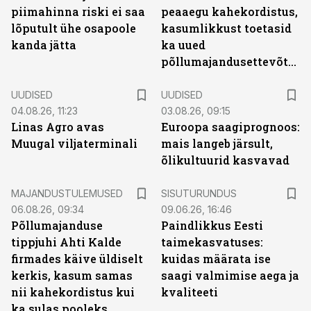
piimahinna riski ei saa
peaaegu kahekordistus,
lõputult ühe osapoole
kasumlikkust toetasid
kanda jätta
ka uued
põllumajandusettevõtted
UUDISED
UUDISED
04.08.26, 11:23
03.08.26, 09:15
Linas Agro avas
Euroopa saagiprognoos:
Muugal viljaterminali
mais langeb järsult,
õlikultuurid kasvavad
ST
MAJANDUSTULEMUSED
SISUTURUNDUS
06.08.26, 09:34
09.06.26, 16:46
Põllumajanduse
Paindlikkus Eesti
tippjuhi Ahti Kalde
taimekasvatuses:
firmades käive üldiselt
kuidas määrata ise
kerkis, kasum samas
saagi valmimise aega ja
nii kahekordistus kui
kvaliteeti
ka sulas pooleks