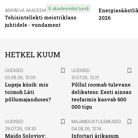
8 akadeemilist tundi
Energiasäästli
ÄRIPÄEVA AKADEEMIA
Tehisintellekti meistriklass
2026
juhtidele - vundament
HETKEL KUUM
UUDISED
UUDISED
03.08.26, 12:00
31.07.26, 13:21
Lugeja küsib: mis
Põllul roomab tulevane
toimub Läti
delikatess: Eesti ainsas
põllumajanduses?
teofarmis kasvab 600
000 tigu
UUDISED
MAJANDUSTULEMUSED
29.07.26, 09:30
04.08.26, 12:14
Maido Solovjov:
Infortari ärikasum