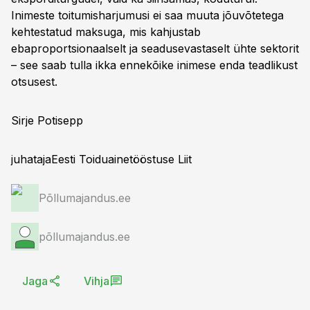
Inimeste toitumisharjumusi ei saa muuta jõuvõtetega
kehtestatud maksuga, mis kahjustab
ebaproportsionaalselt ja seadusevastaselt ühte sektorit
– see saab tulla ikka ennekõike inimese enda teadlikust
otsusest.
Sirje Potisepp
juhatajaEesti Toiduainetööstuse Liit
Põllumajandus.ee
põllumajandus.ee
Jaga
Vihja