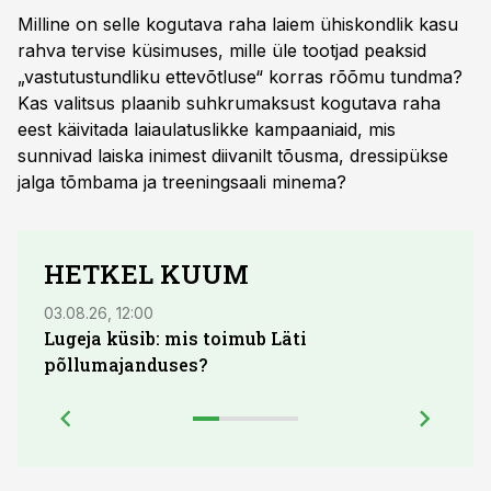
Milline on selle kogutava raha laiem ühiskondlik kasu
rahva tervise küsimuses, mille üle tootjad peaksid
„vastutustundliku ettevõtluse“ korras rõõmu tundma?
Kas valitsus plaanib suhkrumaksust kogutava raha
eest käivitada laiaulatuslikke kampaaniaid, mis
sunnivad laiska inimest diivanilt tõusma, dressipükse
jalga tõmbama ja treeningsaali minema?
HETKEL KUUM
03.08.26, 12:00
29.07
Lugeja küsib: mis toimub Läti
Maid
põllumajanduses?
lõpu