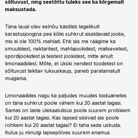
sõltuvust, ning seetõttu tuleks see ka kõrgemalt
maksustada.
Täna laual olev eelnõu käsitleb tegelikult
karastusjoogina pea kõiki suhkrut sisaldavaid jooke,
mis ei ole 100% mahlad. Ehk siis me räägime ka
smuutidest, nektaritest, mahlajookidest, maitsevetest,
spordijookidest ja teistest jookidest, mitte ainult
limonaadidest. Mõte, et ükski nendest toodetest on
sõltuvust tekitav luksuskaup, paneb paratamatult
muigama.
Limonaadides nagu ka paljudes muudes toiduainetes
on täna suhkrut poole vähem kui 20 aastat tagasi.
Samas on laste ülekaalulisus poole suurem probleem
kui 20 aastat tagasi. Kas lapsed söövad siis poole
rohkem kui 20 aastat tagasi? Ei taha seda uskuda.
Kulus ju minulgi lapsepõlves suurem enamus