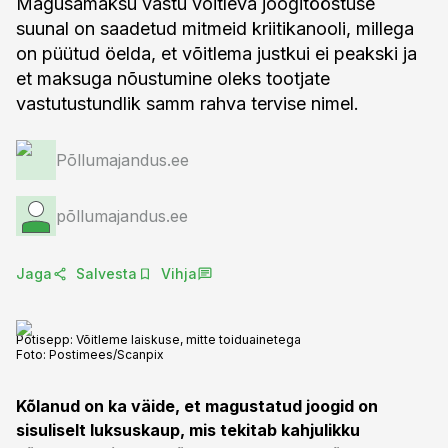
Magusamaksu vastu võitleva joogitööstuse
suunal on saadetud mitmeid kriitikanooli, millega
on püütud öelda, et võitlema justkui ei peakski ja
et maksuga nõustumine oleks tootjate
vastutustundlik samm rahva tervise nimel.
Põllumajandus.ee
põllumajandus.ee
Jaga
Salvesta
Vihja
Potisepp: Võitleme laiskuse, mitte toiduainetega
Foto:
Postimees/Scanpix
Kõlanud on ka väide, et magustatud joogid on
sisuliselt luksuskaup, mis tekitab kahjulikku