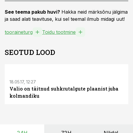
See teema pakub huvi?
Hakka neid märksõnu jälgima
ja saad alati teavituse, kui sel teemal ilmub midagi uut!
tooraineturg
Toidu tootmine
SEOTUD LOOD
S
18.05.17, 12:27
Valio on täitnud suhkrutalgute plaanist juba
kolmandiku
24H
72H
Nädal