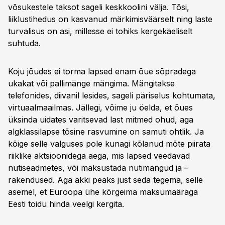
võsukestele taksot sageli keskkoolini välja. Tõsi,
liiklustihedus on kasvanud märkimisväärselt ning laste
turvalisus on asi, millesse ei tohiks kergekäeliselt
suhtuda.
Koju jõudes ei torma lapsed enam õue sõpradega
ukakat või pallimänge mängima. Mängitakse
telefonides, diivanil lesides, sageli päriselus kohtumata,
virtuaalmaailmas. Jällegi, võime ju öelda, et õues
üksinda uidates varitsevad last mitmed ohud, aga
algklassilapse tõsine rasvumine on samuti ohtlik. Ja
kõige selle valguses pole kunagi kõlanud mõte piirata
riiklike aktsioonidega aega, mis lapsed veedavad
nutiseadmetes, või maksustada nutimängud ja –
rakendused. Aga äkki peaks just seda tegema, selle
asemel, et Euroopa ühe kõrgeima maksumääraga
Eesti toidu hinda veelgi kergita.