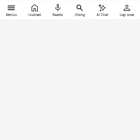
Menüü
Uudised
Raadio
Otsing
AI Chat
Logi sisse
Vana-Lõuna 39/1, 19094 Tallinn
(+372) 667 0111
pollumajandus@pollumajandus.ee
Telli
Reklaam
Firmast
Sisu kasutamisõigused
Ajakirjaniku
eetikakoodeks
Üldtingimused
Privaatsustingimused
Küpsiste poliitika
KKK
Eesti Meediaettevõtete
Eelistuste haldamine