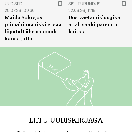
ST
UUDISED
SISUTURUNDUS
29.07.26, 09:30
22.06.26, 11:16
Maido Solovjov:
Uus väetamisloogika
piimahinna riski ei saa
aitab saaki paremini
lõputult ühe osapoole
kaitsta
kanda jätta
LIITU UUDISKIRJAGA