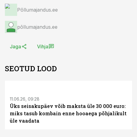
Põllumajandus.ee
põllumajandus.ee
Jaga
Vihja
SEOTUD LOOD
ST
11.06.26, 09:28
Üks seisakupäev võib maksta üle 30 000 euro:
miks tasub kombain enne hooaega põhjalikult
üle vaadata