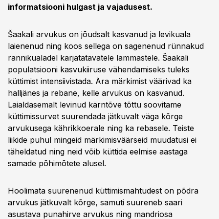
informatsiooni hulgast ja vajadusest.
Šaakali arvukus on jõudsalt kasvanud ja levikuala
laienenud ning koos sellega on sagenenud rünnakud
rannikualadel karjatatavatele lammastele. Šaakali
populatsiooni kasvukiiruse vähendamiseks tuleks
küttimist intensiivistada. Ära märkimist väärivad ka
halljänes ja rebane, kelle arvukus on kasvanud.
Laialdasemalt levinud kärntõve tõttu soovitame
küttimissurvet suurendada jätkuvalt väga kõrge
arvukusega kährikkoerale ning ka rebasele. Teiste
liikide puhul mingeid märkimisväärseid muudatusi ei
täheldatud ning neid võib küttida eelmise aastaga
samade põhimõtete alusel.
Hoolimata suurenenud küttimismahtudest on põdra
arvukus jätkuvalt kõrge, samuti suureneb saari
asustava punahirve arvukus ning mandriosa