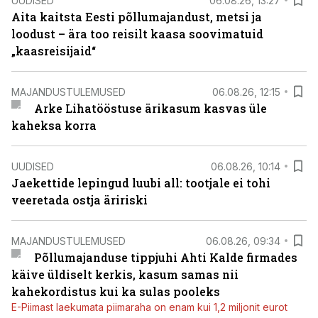
UUDISED
06.08.26, 13:27
Aita kaitsta Eesti põllumajandust, metsi ja
loodust – ära too reisilt kaasa soovimatuid
„kaasreisijaid“
MAJANDUSTULEMUSED
06.08.26, 12:15
Arke Lihatööstuse ärikasum kasvas üle
kaheksa korra
UUDISED
06.08.26, 10:14
Jaekettide lepingud luubi all: tootjale ei tohi
veeretada ostja äririski
MAJANDUSTULEMUSED
06.08.26, 09:34
Põllumajanduse tippjuhi Ahti Kalde firmades
käive üldiselt kerkis, kasum samas nii
kahekordistus kui ka sulas pooleks
E-Piimast laekumata piimaraha on enam kui 1,2 miljonit eurot