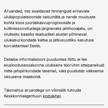
Aruanded, mis sisaldavad hinnanguid erinevate
ulukipopulatsioonide seisundite ja nende muutuste
kohta koos juurdekasvuprognooside ja
küttimissoovitustega järgnevaks jahihooajaks, on
oluliseks baasiks teaduslikel alustel põhineval
ulukiasurkondade kaitse ja jätkusuutliku kasutuse
korraldamisel Eestis.
Detailse informatsiooni puudumise tõttu ei tee
eluslooduseosakonna ulukiseire töörühm ettepanekuid
mitte jahipiirkondade tasemel, vaid puudutab väikseima
üksusena maakondi.
Täismahus aruandega on võimalik tutvuda
Keskkonnaagentuuri
kodulehel
.