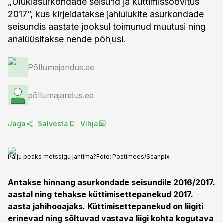
„Ulukiasurkondade seisund ja küttimissoovitus
2017“, kus kirjeldatakse jahiulukite asurkondade
seisundis aastate jooksul toimunud muutusi ning
analüüsitakse nende põhjusi.
Põllumajandus.ee
põllumajandus.ee
Jaga
Salvesta
Vihja
Palju peaks metssigu jahtima?
Foto:
Postimees/Scanpix
Antakse hinnang asurkondade seisundile 2016/2017.
aastal ning tehakse küttimisettepanekud 2017.
aasta jahihooajaks. Küttimisettepanekud on liigiti
erinevad ning sõltuvad vastava liigi kohta kogutava