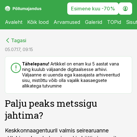
Esimene kuu -70%
Avaleht
Kõik lood
Arvamused
Galeriid
TOPid
Sisu
cebook
cebook
Tagasi
Twitter)
Twitter)
05.07.17, 09:15
kedIn
kedIn
Tähelepanu!
Artikkel on enam kui 5 aastat vana
ning kuulub väljaande digitaalsesse arhiivi.
ail
ail
Väljaanne ei uuenda ega kaasajasta arhiveeritud
sisu, mistõttu võib olla vajalik kaasaegsete
k
k
allikatega tutvumine
Palju peaks metssigu
jahtima?
Keskkonnaagentuuril valmis seirearuanne