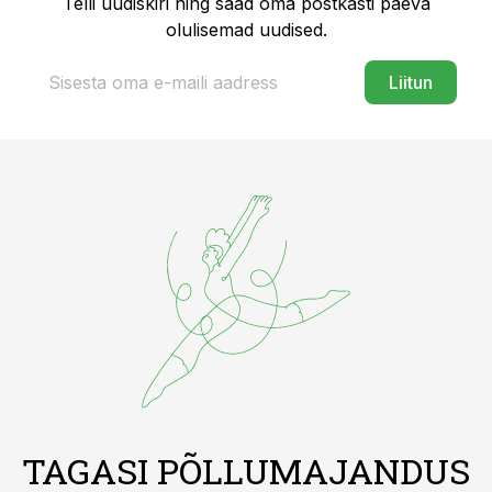
Telli uudiskiri ning saad oma postkasti päeva
olulisemad uudised.
Liitun
TAGASI PÕLLUMAJANDUS