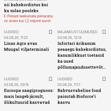
nii kahekordistus kui
ka sulas pooleks
E-Piimast laekumata piimaraha
on enam kui 1,2 miljonit eurot
UUDISED
MAJANDUSTULEMUSED
04.08.26, 11:23
04.08.26, 12:14
Linas Agro avas
Infortari ärikasum
Muugal viljaterminali
peaaegu kahekordistus,
kasumlikkust toetasid
ka uued
põllumajandusettevõtted
UUDISED
UUDISED
03.08.26, 09:15
05.08.26, 11:17
Euroopa saagiprognoos:
Rahvusvaheline fond
mais langeb järsult,
paisutab Bioforce’i
õlikultuurid kasvavad
kasvu