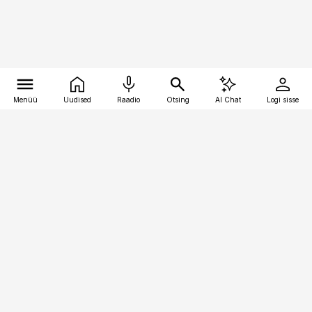
Menüü
Uudised
Raadio
Otsing
AI Chat
Logi sisse
Vana-Lõuna 39/1, 19094 Tallinn
(+372) 667 0111
pollumajandus@pollumajandus.ee
Telli
Reklaam
Firmast
Sisu kasutamisõigused
Ajakirjaniku