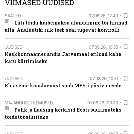
VIIMASED UUDISED
SAATED
07.08.26, 12:49
Läti toidu käibemaksu alandamine tõi hinnad
alla. Analüütik: riik teeb seal tugevat kontrolli
UUDISED
07.08.26, 10:35
Keskkonnaamet andis Järvamaal eriload kahe
karu küttimiseks
UUDISED
07.08.26, 10:31
Eluaseme kaaslaenust saab MES-i püsiv meede
MAJANDUSTULEMUSED
07.08.26, 09:30
Puhk ja Lausing kerkisid Eesti suurimateks
toidutöösturiteks