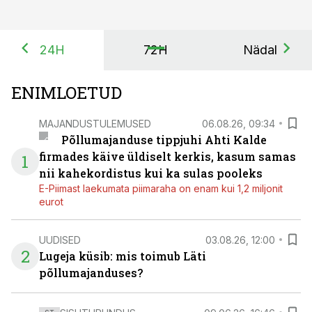
24H
72H
Nädal
ENIMLOETUD
MAJANDUSTULEMUSED
06.08.26, 09:34
Põllumajanduse tippjuhi Ahti Kalde
firmades käive üldiselt kerkis, kasum samas
1
nii kahekordistus kui ka sulas pooleks
E-Piimast laekumata piimaraha on enam kui 1,2 miljonit
eurot
UUDISED
03.08.26, 12:00
2
Lugeja küsib: mis toimub Läti
põllumajanduses?