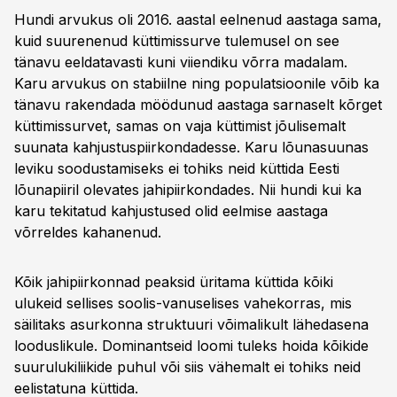
Hundi arvukus oli 2016. aastal eelnenud aastaga sama,
kuid suurenenud küttimissurve tulemusel on see
tänavu eeldatavasti kuni viiendiku võrra madalam.
Karu arvukus on stabiilne ning populatsioonile võib ka
tänavu rakendada möödunud aastaga sarnaselt kõrget
küttimissurvet, samas on vaja küttimist jõulisemalt
suunata kahjustuspiirkondadesse. Karu lõunasuunas
leviku soodustamiseks ei tohiks neid küttida Eesti
lõunapiiril olevates jahipiirkondades. Nii hundi kui ka
karu tekitatud kahjustused olid eelmise aastaga
võrreldes kahanenud.
Kõik jahipiirkonnad peaksid üritama küttida kõiki
ulukeid sellises soolis-vanuselises vahekorras, mis
säilitaks asurkonna struktuuri võimalikult lähedasena
looduslikule. Dominantseid loomi tuleks hoida kõikide
suurulukiliikide puhul või siis vähemalt ei tohiks neid
eelistatuna küttida.