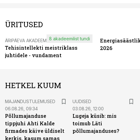
ÜRITUSED
8 akadeemilist tundi
Energiasäästli
ÄRIPÄEVA AKADEEMIA
Tehisintellekti meistriklass
2026
juhtidele - vundament
HETKEL KUUM
MAJANDUSTULEMUSED
UUDISED
06.08.26, 09:34
03.08.26, 12:00
Põllumajanduse
Lugeja küsib: mis
tippjuhi Ahti Kalde
toimub Läti
firmades käive üldiselt
põllumajanduses?
kerkis, kasum samas