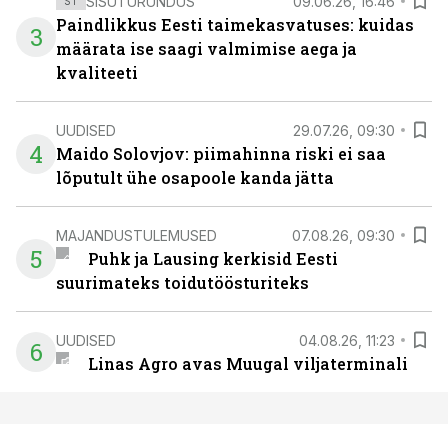
SISUTURUNDUS
09.06.26, 16:46
ST
Paindlikkus Eesti taimekasvatuses: kuidas
3
määrata ise saagi valmimise aega ja
kvaliteeti
UUDISED
29.07.26, 09:30
4
Maido Solovjov: piimahinna riski ei saa
lõputult ühe osapoole kanda jätta
MAJANDUSTULEMUSED
07.08.26, 09:30
5
Puhk ja Lausing kerkisid Eesti
suurimateks toidutöösturiteks
UUDISED
04.08.26, 11:23
6
Linas Agro avas Muugal viljaterminali