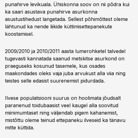
punahirve levikuala. Ühiskonna soov on nii põdra kui
ka saari asustava punahirve asurkonna
asustustihedust langetada. Sellest põhimõttest oleme
lähtunud ka nende liikide küttimisettepanekute
koostamisel.
2009/2010 ja 2010/2011 aasta lumerohketel talvedel
tugevasti kannatada saanud metskitse asurkond on
praeguseks kosunud tasemele, kus osades
maakondades oleks vaja juba arvukust alla viia ning
teistes selle edasist suurenemist pidurdada.
Ilvese populatsiooni suurus on hoolimata jõudsalt
paranenud toidubaasist veel kaugel alla soovitud
miinimumtaset ning väljendab pigem kahanemist,
mistõttu oleme teinud ettepaneku ilveseid ka tänavu
mitte küttida.