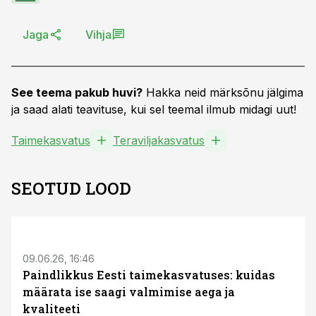
Jaga
Vihja
See teema pakub huvi?
Hakka neid märksõnu jälgima
ja saad alati teavituse, kui sel teemal ilmub midagi uut!
Taimekasvatus
Teraviljakasvatus
SEOTUD LOOD
ST
09.06.26, 16:46
Paindlikkus Eesti taimekasvatuses: kuidas
määrata ise saagi valmimise aega ja
kvaliteeti