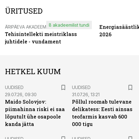
ÜRITUSED
8 akadeemilist tundi
Energiasäästli
ÄRIPÄEVA AKADEEMIA
Tehisintellekti meistriklass
2026
juhtidele - vundament
HETKEL KUUM
UUDISED
UUDISED
29.07.26, 09:30
31.07.26, 13:21
Maido Solovjov:
Põllul roomab tulevane
piimahinna riski ei saa
delikatess: Eesti ainsas
lõputult ühe osapoole
teofarmis kasvab 600
kanda jätta
000 tigu
UUDISED
UUDISED