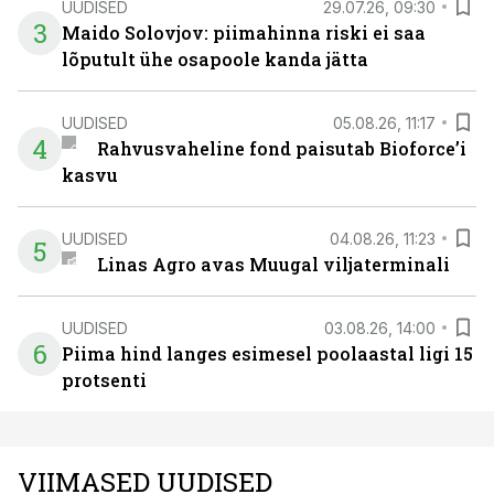
UUDISED
29.07.26, 09:30
3
Maido Solovjov: piimahinna riski ei saa
lõputult ühe osapoole kanda jätta
UUDISED
05.08.26, 11:17
4
Rahvusvaheline fond paisutab Bioforce’i
kasvu
UUDISED
04.08.26, 11:23
5
Linas Agro avas Muugal viljaterminali
UUDISED
03.08.26, 14:00
6
Piima hind langes esimesel poolaastal ligi 15
protsenti
VIIMASED UUDISED