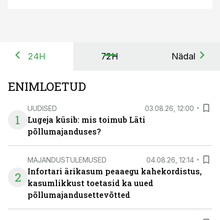
24H
72H
Nädal
ENIMLOETUD
UUDISED
03.08.26, 12:00
1
Lugeja küsib: mis toimub Läti
põllumajanduses?
MAJANDUSTULEMUSED
04.08.26, 12:14
Infortari ärikasum peaaegu kahekordistus,
2
kasumlikkust toetasid ka uued
põllumajandusettevõtted