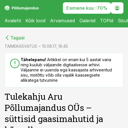
Esimene kuu -70%
Avaleht
Kõik lood
Arvamused
Galeriid
TOPid
Sisu
cebook
cebook
Tagasi
Twitter)
Twitter)
TAIMEKASVATUS
10.08.17, 16:45
kedIn
kedIn
Tähelepanu!
Artikkel on enam kui 5 aastat vana
ning kuulub väljaande digitaalsesse arhiivi.
ail
ail
Väljaanne ei uuenda ega kaasajasta arhiveeritud
sisu, mistõttu võib olla vajalik kaasaegsete
k
k
allikatega tutvumine
Tulekahju Aru
Põllumajandus OÜs –
süttisid gaasimahutid ja