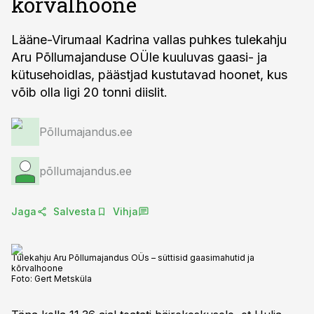
kõrvalhoone
Lääne-Virumaal Kadrina vallas puhkes tulekahju
Aru Põllumajanduse OÜle kuuluvas gaasi- ja
kütusehoidlas, päästjad kustutavad hoonet, kus
võib olla ligi 20 tonni diislit.
Põllumajandus.ee
põllumajandus.ee
Jaga
Salvesta
Vihja
Tulekahju Aru Põllumajandus OÜs – süttisid gaasimahutid ja
kõrvalhoone
Foto:
Gert Metsküla