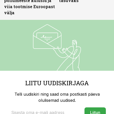
põllumeeste kulusid ja
tasuvaks
viia tootmise Euroopast
välja
LIITU UUDISKIRJAGA
Telli uudiskiri ning saad oma postkasti päeva
olulisemad uudised.
Liitun