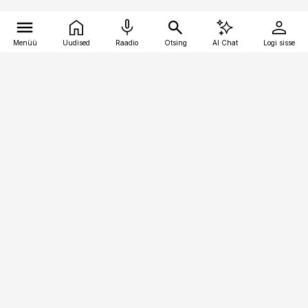
Menüü
Uudised
Raadio
Otsing
AI Chat
Logi sisse
Vana-Lõuna 39/1, 19094 Tallinn
(+372) 667 0111
pollumajandus@pollumajandus.ee
Telli
Reklaam
Firmast
Sisu kasutamisõigused
Ajakirjaniku
eetikakoodeks
Üldtingimused
Privaatsustingimused
Küpsiste poliitika
KKK
Eesti Meediaettevõtete
Eelistuste haldamine