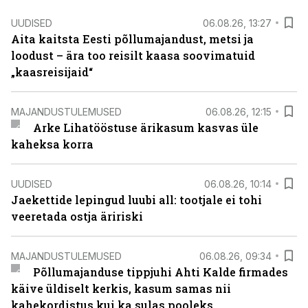
UUDISED
06.08.26, 13:27
Aita kaitsta Eesti põllumajandust, metsi ja
loodust – ära too reisilt kaasa soovimatuid
„kaasreisijaid“
MAJANDUSTULEMUSED
06.08.26, 12:15
Arke Lihatööstuse ärikasum kasvas üle
kaheksa korra
UUDISED
06.08.26, 10:14
Jaekettide lepingud luubi all: tootjale ei tohi
veeretada ostja äririski
MAJANDUSTULEMUSED
06.08.26, 09:34
Põllumajanduse tippjuhi Ahti Kalde firmades
käive üldiselt kerkis, kasum samas nii
kahekordistus kui ka sulas pooleks