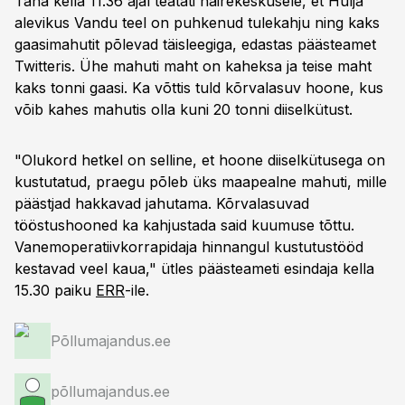
Täna kella 11.36 ajal teatati häirekeskusele, et Hulja
alevikus Vandu teel on puhkenud tulekahju ning kaks
gaasimahutit põlevad täisleegiga, edastas päästeamet
Twitteris. Ühe mahuti maht on kaheksa ja teise maht
kaks tonni gaasi. Ka võttis tuld kõrvalasuv hoone, kus
võib kahes mahutis olla kuni 20 tonni diiselkütust.
"Olukord hetkel on selline, et hoone diiselkütusega on
kustutatud, praegu põleb üks maapealne mahuti, mille
päästjad hakkavad jahutama. Kõrvalasuvad
tööstushooned ka kahjustada said kuumuse tõttu.
Vanemoperatiivkorrapidaja hinnangul kustutustööd
kestavad veel kaua," ütles päästeameti esindaja kella
15.30 paiku
ERR
-ile.
Põllumajandus.ee
põllumajandus.ee