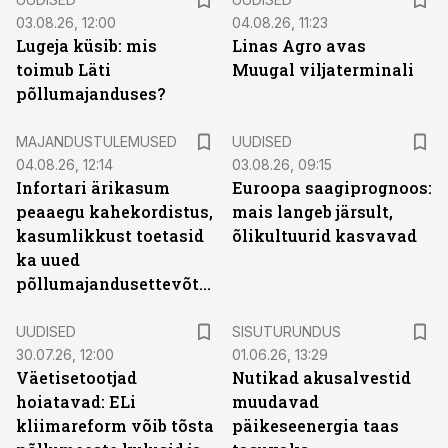
03.08.26, 12:00
04.08.26, 11:23
Lugeja küsib: mis
Linas Agro avas
toimub Läti
Muugal viljaterminali
põllumajanduses?
MAJANDUSTULEMUSED
UUDISED
04.08.26, 12:14
03.08.26, 09:15
Infortari ärikasum
Euroopa saagiprognoos:
peaaegu kahekordistus,
mais langeb järsult,
kasumlikkust toetasid
õlikultuurid kasvavad
ka uued
põllumajandusettevõtted
ST
UUDISED
SISUTURUNDUS
30.07.26, 12:00
01.06.26, 13:29
Väetisetootjad
Nutikad akusalvestid
hoiatavad: ELi
muudavad
kliimareform võib tõsta
päikeseenergia taas