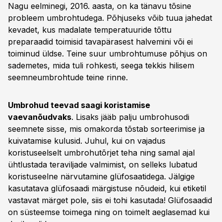
Nagu eelminegi, 2016. aasta, on ka tänavu tõsine
probleem umbrohtudega. Põhjuseks võib tuua jahedat
kevadet, kus madalate temperatuuride tõttu
preparaadid toimisid tavapärasest halvemini või ei
toiminud üldse. Teine suur umbrohtumuse põhjus on
sademetes, mida tuli rohkesti, seega tekkis hilisem
seemneumbrohtude teine rinne.
Umbrohud teevad saagi koristamise
vaevanõudvaks
. Lisaks jääb palju umbrohusodi
seemnete sisse, mis omakorda tõstab sorteerimise ja
kuivatamise kulusid. Juhul, kui on vajadus
koristuseelselt umbrohutõrjet teha ning samal ajal
ühtlustada teraviljade valmimist, on selleks lubatud
koristuseelne närvutamine glüfosaatidega. Jälgige
kasutatava glüfosaadi märgistuse nõudeid, kui etiketil
vastavat märget pole, siis ei tohi kasutada! Glüfosaadid
on süsteemse toimega ning on toimelt aeglasemad kui