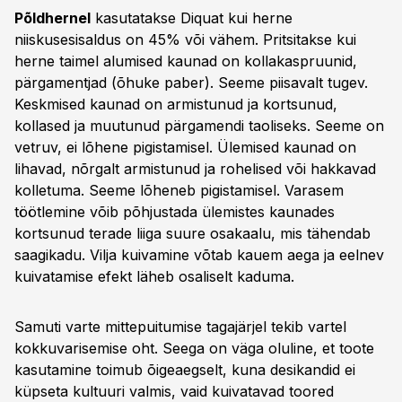
Põldhernel
kasutatakse Diquat kui herne
niiskusesisaldus on 45% või vähem. Pritsitakse kui
herne taimel alumised kaunad on kollakaspruunid,
pärgamentjad (õhuke paber). Seeme piisavalt tugev.
Keskmised kaunad on armistunud ja kortsunud,
kollased ja muutunud pärgamendi taoliseks. Seeme on
vetruv, ei lõhene pigistamisel. Ülemised kaunad on
lihavad, nõrgalt armistunud ja rohelised või hakkavad
kolletuma. Seeme lõheneb pigistamisel. Varasem
töötlemine võib põhjustada ülemistes kaunades
kortsunud terade liiga suure osakaalu, mis tähendab
saagikadu. Vilja kuivamine võtab kauem aega ja eelnev
kuivatamise efekt läheb osaliselt kaduma.
Samuti varte mittepuitumise tagajärjel tekib vartel
kokkuvarisemise oht. Seega on väga oluline, et toote
kasutamine toimub õigeaegselt, kuna desikandid ei
küpseta kultuuri valmis, vaid kuivatavad toored