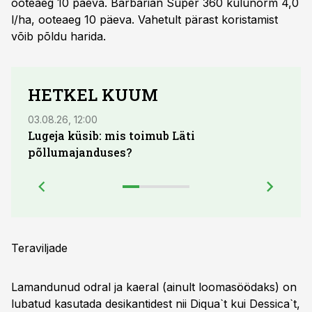
ooteaeg 10 päeva. Barbarian Super 360 kulunorm 4,0
l/ha, ooteaeg 10 päeva. Vahetult pärast koristamist
võib põldu harida.
HETKEL KUUM
03.08.26, 12:00
04.08.
Lugeja küsib: mis toimub Läti
põllumajanduses?
Teraviljade
Lamandunud odral ja kaeral (ainult loomasöödaks) on
lubatud kasutada desikantidest nii Diqua`t kui Dessica`t,