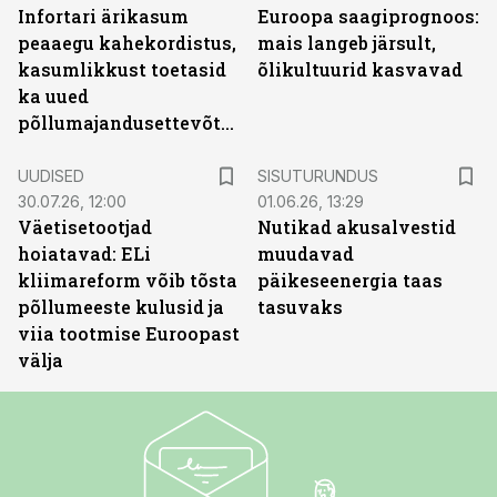
Infortari ärikasum
Euroopa saagiprognoos:
peaaegu kahekordistus,
mais langeb järsult,
kasumlikkust toetasid
õlikultuurid kasvavad
ka uued
põllumajandusettevõtted
ST
UUDISED
SISUTURUNDUS
30.07.26, 12:00
01.06.26, 13:29
Väetisetootjad
Nutikad akusalvestid
hoiatavad: ELi
muudavad
kliimareform võib tõsta
päikeseenergia taas
põllumeeste kulusid ja
tasuvaks
viia tootmise Euroopast
välja