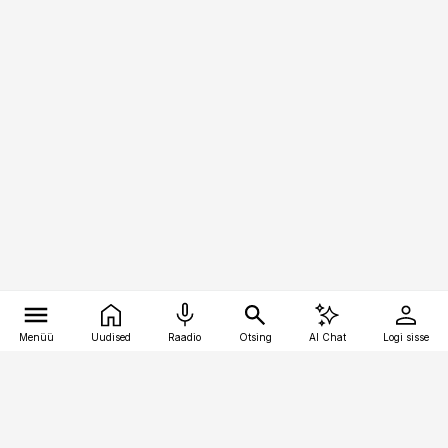
Menüü
Uudised
Raadio
Otsing
AI Chat
Logi sisse
Vana-Lõuna 39/1, 19094 Tallinn