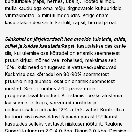
kultuuridele (raps, hernes, uba jt). Tooted ei mõju
mulla kaudu ega oma mõju järgnevatele kultuuridele.
Vihmakindlad 15 minuti möödudes. Kõige enam
kasutatakse desikante kartulil, rapsil, hernel ja oal.
Siinkohal on järjekordselt hea meelde tuletada, mida,
millel ja kuidas kasutada:
Rapsil
kasutatakse desikante
siis, kui ülemise osa kõtradel on enamik seemnetest
pruunikirjud, mõned veel rohelised, maksimaalselt
10%, kuid need on tugevad ja vetruvad/painduvad.
Keskmise osa kõtradel on 80-90% seemnetest
pruunid ning alumisel osal on enamik seemnetest
mustad. See on umbes 7-10 päeva enne
prognoositavat koristust. Koristamist peaks alustama
kui seeme on küps, värvunud mustaks ja
niiskusesisaldus ideaalis 12% ja 15% vahel. Kontrollida
kultuuri niiskusesisaldust 5 päeva pärast töötlemist,
kasutades selleks vastavat niiskusemõõturit. Reglone
Super’i kulunorm 2,0-4,0 l/ha, Diqua 3,0 l/ha, Dessica