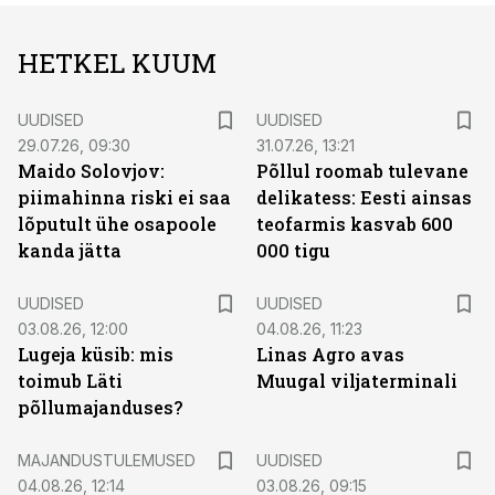
HETKEL KUUM
UUDISED
UUDISED
29.07.26, 09:30
31.07.26, 13:21
Maido Solovjov:
Põllul roomab tulevane
piimahinna riski ei saa
delikatess: Eesti ainsas
lõputult ühe osapoole
teofarmis kasvab 600
kanda jätta
000 tigu
UUDISED
UUDISED
03.08.26, 12:00
04.08.26, 11:23
Lugeja küsib: mis
Linas Agro avas
toimub Läti
Muugal viljaterminali
põllumajanduses?
MAJANDUSTULEMUSED
UUDISED
04.08.26, 12:14
03.08.26, 09:15