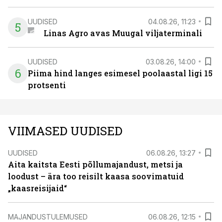
UUDISED
04.08.26, 11:23
5
Linas Agro avas Muugal viljaterminali
UUDISED
03.08.26, 14:00
6
Piima hind langes esimesel poolaastal ligi 15
protsenti
VIIMASED UUDISED
UUDISED
06.08.26, 13:27
Aita kaitsta Eesti põllumajandust, metsi ja
loodust – ära too reisilt kaasa soovimatuid
„kaasreisijaid“
MAJANDUSTULEMUSED
06.08.26, 12:15