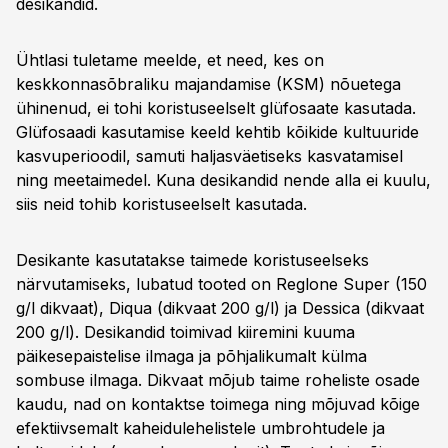
desikandid.
Ühtlasi tuletame meelde, et need, kes on
keskkonnasõbraliku majandamise (KSM) nõuetega
ühinenud, ei tohi koristuseelselt glüfosaate kasutada.
Glüfosaadi kasutamise keeld kehtib kõikide kultuuride
kasvuperioodil, samuti haljasväetiseks kasvatamisel
ning meetaimedel. Kuna desikandid nende alla ei kuulu,
siis neid tohib koristuseelselt kasutada.
Desikante kasutatakse taimede koristuseelseks
närvutamiseks, lubatud tooted on Reglone Super (150
g/l dikvaat), Diqua (dikvaat 200 g/l) ja Dessica (dikvaat
200 g/l). Desikandid toimivad kiiremini kuuma
päikesepaistelise ilmaga ja põhjalikumalt külma
sombuse ilmaga. Dikvaat mõjub taime roheliste osade
kaudu, nad on kontaktse toimega ning mõjuvad kõige
efektiivsemalt kaheidulehelistele umbrohtudele ja