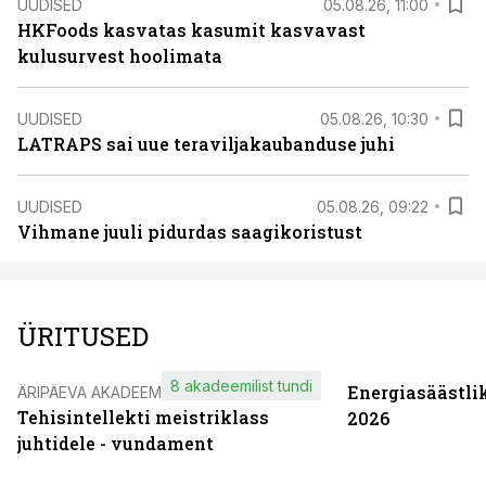
UUDISED
05.08.26, 11:00
HKFoods kasvatas kasumit kasvavast
kulusurvest hoolimata
UUDISED
05.08.26, 10:30
LATRAPS sai uue teraviljakaubanduse juhi
UUDISED
05.08.26, 09:22
Vihmane juuli pidurdas saagikoristust
ÜRITUSED
8 akadeemilist tundi
Energiasäästli
ÄRIPÄEVA AKADEEMIA
Tehisintellekti meistriklass
2026
juhtidele - vundament