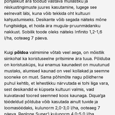
põhjalikult ära toodud vastava mullastiku ja
niiskustingimuste juures kasutamine, lugege see
eelnevalt läbi, kuna võib tekkida oht kultuuri
kahjustumiseks. Desikante võib segada näiteks mõne
fungitsiidiga, et hoida ära mugula-pruunmädaniku
nakkust. Sobilik toode oleks näiteks Infinito 1,2-1,6
l/ha, ooteaeg 7 päeva.
Kuigi
põldoa
valmimine võtab veel aega, on mõistlik
siinkohal ka koristuseelne pritsimine ära tuua. Põlduba
on koristusküps, kui enamus kaunadest on muutunud
mustaks, alumised kaunad on veel kollakad ja seemne
sooneke on must. Sama põhimõte nagu põldherne
puhul kehtib, et lehestikku närvutada ei tohi liiga vara,
sest desikandid ei küpseta kultuuri valmis, vaid
kuivatavad toored seemned koos kaunaga. Diqua’ga
töödeldud põlduba võib kasutada ainult tuvide ja
loomasöödaks, kulunorm 2,0-3,0 l/ha, ooteaeg 7
päeva. Reglone Super’i kulunorm 4,0-5,0 l/ha,