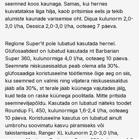
seemned koos kaunaga. Samas, kui hernes
kuivatatakse liiga hilja, kaob pritsimise eelis ja tekib
alumiste kaunade varisemise oht. Diqua kulunorm 2,0-
3,0 l/ha, Dessica 2,0-3,0 l/ha, ooteaeg 7 päeva.
Reglone Super’it pole lubatud kasutada hernel.
Glüfosaatidest on lubatud kasutada nt Barbarian
Super 360, kulunormiga 4,0 l/ha, ooteaeg 10 päeva.
Seemnete niiskusesisaldus peab olema alla 30%.
glüfosaadiga koristuseelne töötlemise õige aeg on siis,
kui seemned on valmis ning viljatera niiskusesisaldus
jääb alla 30%, st terale jääb küünega vajutades jälg,
kuid teda on raske küünega poolitada. Mitte pritsida
seemneviljapõldu. Kasutada on lubatud näiteks toodet
Roundup FL 450, kulunormiga 1,6-2,4 l/ha, ooteaeg
10 päeva. Koristuseelne kasutus on lubatud ainult
umbrohu soovimatu kasvu piiramiseks või
takistamiseks. Ranger XL kulunorm 2,0-3,0 l/ha,