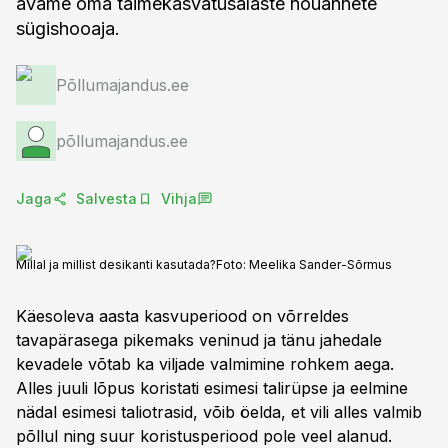
avame oma taimekasvatusalaste nõuannete
sügishooaja.
Põllumajandus.ee
põllumajandus.ee
Jaga
Salvesta
Vihja
Millal ja millist desikanti kasutada?
Foto:
Meelika Sander-Sõrmus
Käesoleva aasta kasvuperiood on võrreldes
tavapärasega pikemaks veninud ja tänu jahedale
kevadele võtab ka viljade valmimine rohkem aega.
Alles juuli lõpus koristati esimesi talirüpse ja eelmine
nädal esimesi taliotrasid, võib öelda, et vili alles valmib
põllul ning suur koristusperiood pole veel alanud.