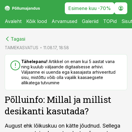
Esimene kuu -70%
Avaleht
Kõik lood
Arvamused
Galeriid
TOPid
Sisu
cebook
cebook
Tagasi
Twitter)
Twitter)
TAIMEKASVATUS
11.08.17, 18:58
kedIn
kedIn
Tähelepanu!
Artikkel on enam kui 5 aastat vana
ning kuulub väljaande digitaalsesse arhiivi.
ail
ail
Väljaanne ei uuenda ega kaasajasta arhiveeritud
sisu, mistõttu võib olla vajalik kaasaegsete
k
k
allikatega tutvumine
Põlluinfo: Millal ja millist
desikanti kasutada?
August ehk lõikuskuu on kätte jõudnud. Sellega