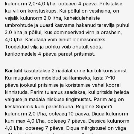
kulunorm 2,0-4,0 l/ha, ooteaeg 4 päeva. Pritsitakse,
kui vili on koristusküps. Kui põllul on vesiheina, on
vajalik kulunorm 2,0 l/ha, kaheiduleheliste
umbrohtude ja uuesti kasvama hakanud teravilja puhul
3,0 l/ha ja põllul, kus domineerivad virn ja orashein,
4,0 l/ha. Kasutada võib ainult loomasöödaks.
Töödeldud vilja ja põhku võib ohutult sööta
kariloomadele 4 päeva pärast pritsimist.
Kartulil
kasutatakse 2 nädalat enne kartuli koristamist.
Kui mugulad on mõeldud säilitamiseks, lasta 7-10
päeva jooksul pritsimise ja koristamise vahel koorel
kinnistuda. Parim tulemus saadakse, kui pritsida heleda
valguse ja madala niiskuse tingimustes. Parim aeg on
keskhommik kuni pärastlõuna. Reglone Super’i
kulunorm 2,0 l/ha, ooteaeg 10 päeva. Diqua kulunorm
kuni max 4,0 l/ha, ooteaeg 7 päeva. Dessica kulunorm
4,0 l/ha, ooteaeg 7 päeva. Diqua märgistusel on väga