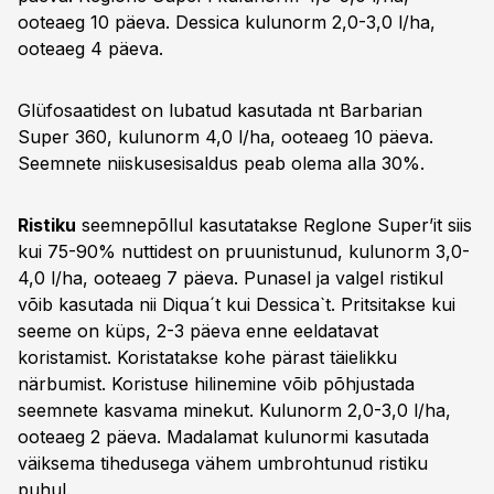
ooteaeg 10 päeva. Dessica kulunorm 2,0-3,0 l/ha,
ooteaeg 4 päeva.
Glüfosaatidest on lubatud kasutada nt Barbarian
Super 360, kulunorm 4,0 l/ha, ooteaeg 10 päeva.
Seemnete niiskusesisaldus peab olema alla 30%.
Ristiku
seemnepõllul kasutatakse Reglone Super’it siis
kui 75-90% nuttidest on pruunistunud, kulunorm 3,0-
4,0 l/ha, ooteaeg 7 päeva. Punasel ja valgel ristikul
võib kasutada nii Diqua´t kui Dessica`t. Pritsitakse kui
seeme on küps, 2-3 päeva enne eeldatavat
koristamist. Koristatakse kohe pärast täielikku
närbumist. Koristuse hilinemine võib põhjustada
seemnete kasvama minekut. Kulunorm 2,0-3,0 l/ha,
ooteaeg 2 päeva. Madalamat kulunormi kasutada
väiksema tihedusega vähem umbrohtunud ristiku
puhul.