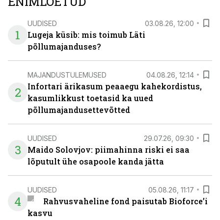
ENIMLOETUD
UUDISED
03.08.26, 12:00
1
Lugeja küsib: mis toimub Läti
põllumajanduses?
MAJANDUSTULEMUSED
04.08.26, 12:14
Infortari ärikasum peaaegu kahekordistus,
2
kasumlikkust toetasid ka uued
põllumajandusettevõtted
UUDISED
29.07.26, 09:30
3
Maido Solovjov: piimahinna riski ei saa
lõputult ühe osapoole kanda jätta
UUDISED
05.08.26, 11:17
4
Rahvusvaheline fond paisutab Bioforce’i
kasvu