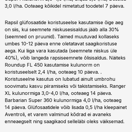
3,0 l/ha. Ooteaeg kõikidel nimetatud toodetel 7 päeva.
Rapsil glüfosaatide koristuseelse kasutamise õige aeg
on siis, kui seemnete niiskusesisaldus jääb alla 30%
(seemned on pruunid). Taimed muutuvad kollaseks
umbes 10-12 päeva enne oletatavat saagikoristuse
aega. Kui liiga vara kasutada (seemnete niiskus üle
40%), võib langeda rapsiseemnete õlisisaldus. Näiteks
Roundup FL 450 kasutamise kulunorm on
koristuseelselt 2,4 l/ha, ooteaeg 10 päeva. .
Koristuseelne kasutus on lubatud ainult umbrohu
soovimatu kasvu piiramiseks või takistamiseks. Ranger
XL kulunormiga 3,0-4,0 l/ha, ooteaeg 14 päeva.
Barbarian Super 360 kulunormiga 4,0 l/ha, ooteaeg
14 päeva. Glüfosaatidele võib lisada 0,5 l/ha kleepainet
Aventroli, et varem valminud kõdrad ei avaneks
enneaegselt ning saagikaod selleläbi oleks väiksemad.