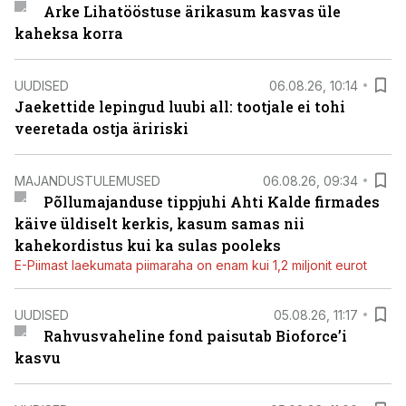
Arke Lihatööstuse ärikasum kasvas üle
kaheksa korra
UUDISED
06.08.26, 10:14
Jaekettide lepingud luubi all: tootjale ei tohi
veeretada ostja äririski
MAJANDUSTULEMUSED
06.08.26, 09:34
Põllumajanduse tippjuhi Ahti Kalde firmades
käive üldiselt kerkis, kasum samas nii
kahekordistus kui ka sulas pooleks
E-Piimast laekumata piimaraha on enam kui 1,2 miljonit eurot
UUDISED
05.08.26, 11:17
Rahvusvaheline fond paisutab Bioforce’i
kasvu